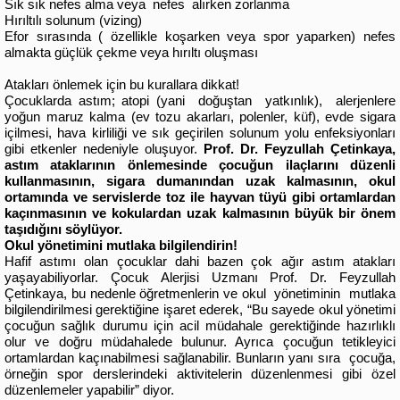
Sık sık nefes alma veya nefes alırken zorlanma
Hırıltılı solunum (vizing)
Efor sırasında ( özellikle koşarken veya spor yaparken) nefes
almakta güçlük çekme veya hırıltı oluşması
Atakları önlemek için bu kurallara dikkat!
Çocuklarda astım; atopi (yani doğuştan yatkınlık), alerjenlere
yoğun maruz kalma (ev tozu akarları, polenler, küf), evde sigara
içilmesi, hava kirliliği ve sık geçirilen solunum yolu enfeksiyonları
gibi etkenler nedeniyle oluşuyor.
Prof. Dr. Feyzullah Çetinkaya,
astım ataklarının önlemesinde çocuğun ilaçlarını düzenli
kullanmasının, sigara dumanından uzak kalmasının, okul
ortamında ve servislerde toz ile hayvan tüyü gibi ortamlardan
kaçınmasının ve kokulardan uzak kalmasının büyük bir önem
taşıdığını söylüyor.
Okul yönetimini mutlaka bilgilendirin!
Hafif astımı olan çocuklar dahi bazen çok ağır astım atakları
yaşayabiliyorlar.
Çocuk Alerjisi Uzmanı Prof. Dr. Feyzullah
Çetinkaya, bu nedenle öğretmenlerin ve okul yönetiminin mutlaka
bilgilendirilmesi gerektiğine işaret ederek, “Bu sayede okul yönetimi
çocuğun sağlık durumu için acil müdahale gerektiğinde hazırlıklı
olur ve doğru müdahalede bulunur. Ayrıca çocuğun tetikleyici
ortamlardan kaçınabilmesi sağlanabilir. Bunların yanı sıra çocuğa,
örneğin spor derslerindeki aktivitelerin düzenlenmesi gibi özel
düzenlemeler yapabilir” diyor.