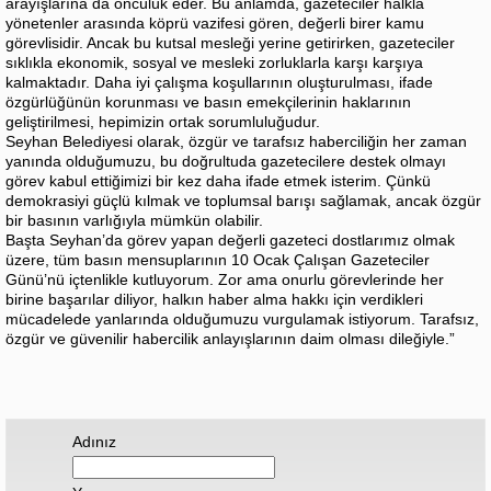
arayışlarına da öncülük eder. Bu anlamda, gazeteciler halkla
yönetenler arasında köprü vazifesi gören, değerli birer kamu
görevlisidir. Ancak bu kutsal mesleği yerine getirirken, gazeteciler
sıklıkla ekonomik, sosyal ve mesleki zorluklarla karşı karşıya
kalmaktadır. Daha iyi çalışma koşullarının oluşturulması, ifade
özgürlüğünün korunması ve basın emekçilerinin haklarının
geliştirilmesi, hepimizin ortak sorumluluğudur.
Seyhan Belediyesi olarak, özgür ve tarafsız haberciliğin her zaman
yanında olduğumuzu, bu doğrultuda gazetecilere destek olmayı
görev kabul ettiğimizi bir kez daha ifade etmek isterim. Çünkü
demokrasiyi güçlü kılmak ve toplumsal barışı sağlamak, ancak özgür
bir basının varlığıyla mümkün olabilir.
Başta Seyhan’da görev yapan değerli gazeteci dostlarımız olmak
üzere, tüm basın mensuplarının 10 Ocak Çalışan Gazeteciler
Günü’nü içtenlikle kutluyorum. Zor ama onurlu görevlerinde her
birine başarılar diliyor, halkın haber alma hakkı için verdikleri
mücadelede yanlarında olduğumuzu vurgulamak istiyorum. Tarafsız,
özgür ve güvenilir habercilik anlayışlarının daim olması dileğiyle.”
Adınız