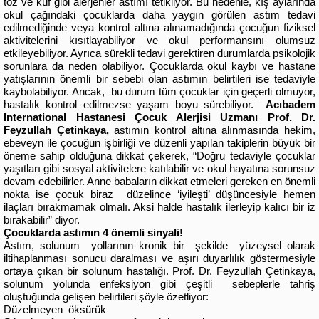
toz ve küf gibi alerjenler astımı tetikliyor. Bu nedenle, kış aylarında
okul çağındaki çocuklarda daha yaygın görülen astım tedavi
edilmediğinde veya kontrol altına alınamadığında çocuğun fiziksel
aktivitelerini kısıtlayabiliyor ve okul performansını olumsuz
etkileyebiliyor. Ayrıca sürekli tedavi gerektiren durumlarda psikolojik
sorunlara da neden olabiliyor. Çocuklarda okul kaybı ve hastane
yatışlarının önemli bir sebebi olan astımın belirtileri ise tedaviyle
kaybolabiliyor. Ancak, bu durum tüm çocuklar için geçerli olmuyor,
hastalık kontrol edilmezse yaşam boyu sürebiliyor.
Acıbadem
International Hastanesi Çocuk Alerjisi Uzmanı Prof. Dr.
Feyzullah Çetinkaya,
astımın kontrol altına alınmasında hekim,
ebeveyn ile çocuğun işbirliği ve düzenli yapılan takiplerin büyük bir
öneme sahip olduğuna dikkat çekerek, “Doğru tedaviyle çocuklar
yaşıtları gibi sosyal aktivitelere katılabilir ve okul hayatına sorunsuz
devam edebilirler. Anne babaların dikkat etmeleri gereken en önemli
nokta ise çocuk biraz düzelince ‘iyileşti’ düşüncesiyle hemen
ilaçları bırakmamak olmalı. Aksi halde hastalık ilerleyip kalıcı bir iz
bırakabilir” diyor.
Çocuklarda astımın 4 önemli sinyali!
Astım, solunum yollarının kronik bir şekilde yüzeysel olarak
iltihaplanması sonucu daralması ve aşırı duyarlılık göstermesiyle
ortaya çıkan bir solunum hastalığı. Prof. Dr. Feyzullah Çetinkaya,
solunum yolunda enfeksiyon gibi çeşitli sebeplerle tahriş
oluştuğunda gelişen belirtileri şöyle özetliyor:
Düzelmeyen öksürük