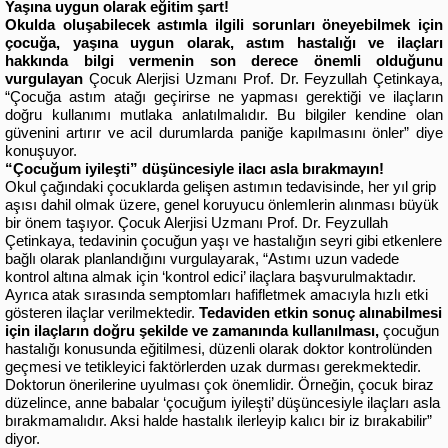
Yaşına uygun olarak eğitim şart!
Okulda oluşabilecek astımla ilgili sorunları öneyebilmek için
çocuğa, yaşına uygun olarak, astım hastalığı ve ilaçları
hakkında bilgi vermenin son derece önemli olduğunu
vurgulayan
Çocuk Alerjisi Uzmanı Prof. Dr. Feyzullah Çetinkaya,
“Çocuğa
astım atağı geçirirse ne yapması gerektiği ve ilaçların
doğru kullanımı mutlaka anlatılmalıdır. Bu bilgiler kendine olan
güvenini artırır ve acil durumlarda paniğe kapılmasını önler” diye
konuşuyor.
“Çocuğum iyileşti” düşüncesiyle ilacı asla bırakmayın!
Okul çağındaki çocuklarda gelişen astımın tedavisinde, her yıl grip
aşısı dahil olmak üzere, genel koruyucu önlemlerin alınması büyük
bir önem taşıyor. Çocuk Alerjisi Uzmanı Prof. Dr. Feyzullah
Çetinkaya,
tedavinin çocuğun yaşı ve hastalığın seyri gibi etkenlere
bağlı olarak planlandığını vurgulayarak, “Astımı uzun vadede
kontrol altına almak için ‘kontrol edici’ ilaçlara başvurulmaktadır.
Ayrıca atak sırasında semptomları hafifletmek amacıyla hızlı etki
gösteren ilaçlar verilmektedir.
Tedaviden etkin sonuç alınabilmesi
için ilaçların doğru şekilde ve zamanında kullanılması,
çocuğun
hastalığı konusunda eğitilmesi, düzenli olarak doktor kontrolünden
geçmesi ve tetikleyici faktörlerden uzak durması gerekmektedir.
Doktorun önerilerine uyulması çok önemlidir. Örneğin, çocuk biraz
düzelince, anne babalar ‘çocuğum iyileşti’ düşüncesiyle ilaçları asla
bırakmamalıdır. Aksi halde hastalık ilerleyip kalıcı bir iz bırakabilir”
diyor.