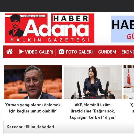
VİDEO GALERİ
FOTO GALERI
GÜNDEM
EKON
'Orman yangınlarını önlemek
‘AKP, Mersinli üzüm
“Ç
için keçiler umut olabilir'
üreticisine "Bağını sök,
toprağını terk et" diyor’
Kategori: Bilim Haberleri