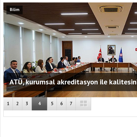
Bilim
Yaz aylarında lazer göz ameliyatı
yapılabiliyor!
Bu belirtileri ö
ATÜ, kurumsal akreditasyon ile kalitesini
1
2
3
4
5
6
7