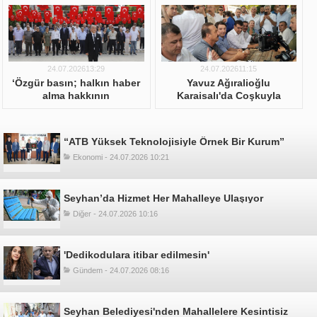
24.07.202613:29
24.07.202611:15
‘Özgür basın; halkın haber
Yavuz Ağıralioğlu
alma hakkının
Karaisalı'da Coşkuyla
güvencesidir’
Karşılandı
“ATB Yüksek Teknolojisiyle Örnek Bir Kurum”
Ekonomi - 24.07.2026 10:21
Seyhan’da Hizmet Her Mahalleye Ulaşıyor
Diğer - 24.07.2026 10:16
'Dedikodulara itibar edilmesin'
Gündem - 24.07.2026 08:16
Seyhan Belediyesi'nden Mahallelere Kesintisiz