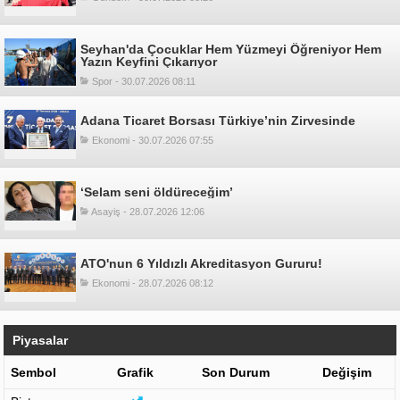
Seyhan'da Çocuklar Hem Yüzmeyi Öğreniyor Hem
Yazın Keyfini Çıkarıyor
Spor - 30.07.2026 08:11
Adana Ticaret Borsası Türkiye’nin Zirvesinde
Ekonomi - 30.07.2026 07:55
‘Selam seni öldüreceğim’
Asayiş - 28.07.2026 12:06
ATO'nun 6 Yıldızlı Akreditasyon Gururu!
Ekonomi - 28.07.2026 08:12
Piyasalar
Sembol
Grafik
Son Durum
Değişim