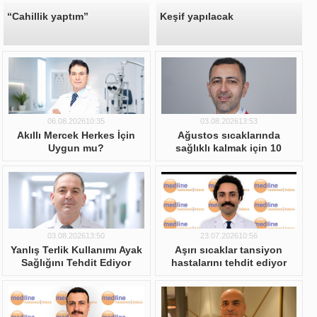
“Cahillik yaptım”
Keşif yapılacak
06.08.202610:35
03.08.202613:53
Akıllı Mercek Herkes İçin
Ağustos sıcaklarında
Uygun mu?
sağlıklı kalmak için 10
önemli öneri
03.08.202613:50
23.07.202610:56
Yanlış Terlik Kullanımı Ayak
Aşırı sıcaklar tansiyon
Sağlığını Tehdit Ediyor
hastalarını tehdit ediyor