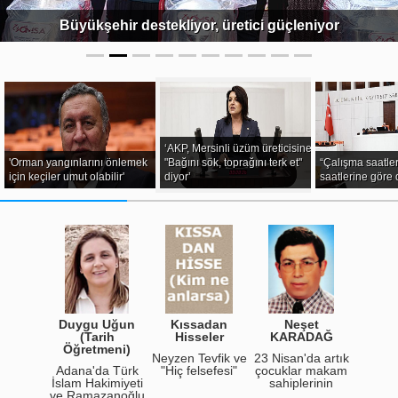
Büyükşehir destekliyor, üretici güçleniyor
‘AKP, Mersinli üzüm üreticisine
'Orman yangınlarını önlemek
"Bağını sök, toprağını terk et"
“Çalışma saatle
için keçiler umut olabilir'
diyor’
saatlerine göre
na
Duygu Uğun
Kıssadan
Neşet
A
kleri
(Tarih
Hisseler
KARADAĞ
Gerç
Öğretmeni)
n mimarı
Neyzen Tevfik ve
23 Nisan'da artık
Başarın
dan
Adana'da Türk
"Hiç felsefesi"
çocuklar makam
Ze
lar…
İslam Hakimiyeti
sahiplerinin
Kar
ve Ramazanoğlu
yerine geçmesin