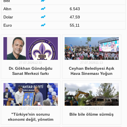
Bist
Altın
6.543
Dolar
47,59
Euro
55,11
27.07.202612:32
27.07.202611:13
Dr. Gökhan Gündoğdu
Ceyhan Belediyesi Açık
Sanat Merkezi farkı
Hava Sineması Yoğun
Katılımla Başladı
26.07.202610:16
24.07.202613:37
"Türkiye'nin sorunu
Bile bile ölüme sürmüş
ekonomi değil, yönetim
krizi"