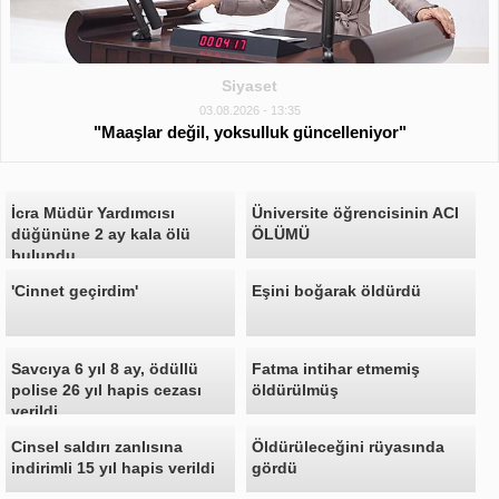
Siyaset
03.08.2026 - 13:35
"Maaşlar değil, yoksulluk güncelleniyor"
İcra Müdür Yardımcısı
Üniversite öğrencisinin ACI
düğününe 2 ay kala ölü
ÖLÜMÜ
bulundu
'Cinnet geçirdim'
Eşini boğarak öldürdü
Savcıya 6 yıl 8 ay, ödüllü
Fatma intihar etmemiş
polise 26 yıl hapis cezası
öldürülmüş
verildi
Cinsel saldırı zanlısına
Öldürüleceğini rüyasında
indirimli 15 yıl hapis verildi
gördü