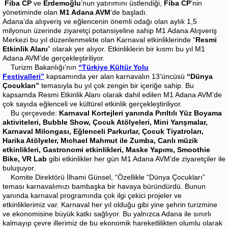
Fiba
CP
ve
Erdemoğlu
’nun yatırımını üstlendiği,
Fiba CP
’nin
yönetiminde olan
M1 Adana AVM
’de başladı.
Adana’da alışveriş ve eğlencenin önemli odağı olan aylık 1,5
milyonun üzerinde ziyaretçi potansiyeline sahip M1 Adana Alışveriş
Merkezi bu yıl düzenlenmekte olan Karnaval etkinliklerinde “
Resmi
Etkinlik Alanı
” olarak yer alıyor. Etkinliklerin bir kısmı bu yıl M1
Adana AVM’de gerçekleştiriliyor.
Turizm Bakanlığı’nın
“Türkiye Kültür Yolu
Festivalleri”
kapsamında yer alan karnavalın 13’üncüsü
“Dünya
Çocukları”
temasıyla bu yıl çok zengin bir içeriğe sahip. Bu
kapsamda Resmi Etkinlik Alanı olarak dahil edilen M1 Adana AVM’de
çok sayıda eğlenceli ve kültürel etkinlik gerçekleştiriliyor.
Bu çerçevede:
Karnaval Kortejleri yanında Pırıltılı Yüz Boyama
aktiviteleri, Bubble Show, Çocuk Atölyeleri, Mini Yarışmalar,
Karnaval Milongası, Eğlenceli Parkurlar, Çocuk Tiyatroları,
Harika Atölyeler, Mıchael Mahmut ile Zumba, Canlı müzik
etkinlikleri, Gastronomi etkinlikleri, Maske Yapımı, Smoothie
Bike, VR Lab
gibi etkinlikler her gün M1 Adana AVM’de ziyaretçiler ile
buluşuyor.
Komite Direktörü İlhami Günsel, “Özellikle “Dünya Çocukları”
teması karnavalımızı bambaşka bir havaya büründürdü. Bunun
yanında karnaval programında çok ilgi çekici projeler ve
etkinliklerimiz var. Karnaval her yıl olduğu gibi yine şehrin turizmine
ve ekonomisine büyük katkı sağlıyor. Bu yalnızca Adana ile sınırlı
kalmayıp çevre illerimiz de bu ekonomik hareketlilikten olumlu olarak