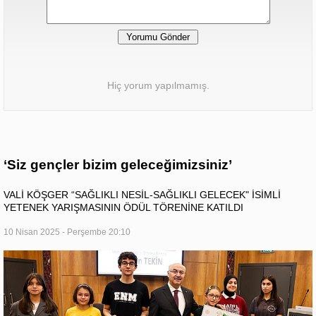
Hiç yorum yapılmamış.
‘Siz gençler bizim geleceğimizsiniz’
VALİ KÖŞGER “SAĞLIKLI NESİL-SAĞLIKLI GELECEK" İSİMLİ
YETENEK YARIŞMASININ ÖDÜL TÖRENİNE KATILDI
10 Nisan 2025 - Perşembe 20:10