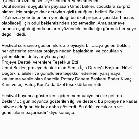
“Çocuklar Üzülmesin Diye Ödülden Bahsetmedim”
Ödül sonrası duygularını paylaşan Umut Bekler, çocuklara sürpriz
olması için projeye dair detayları gizli tuttuğunu belirtti. Bekler,
“Yalnızca yönetmenlerin yer aldığı bu özel projede çocuklar hassas
olabileceği için ödül beklentisinden söz etmedim. Ama sahneye
anonsla çağrıldığımda onların yüzündeki mutluluğu görmek her şeye
değdi,” dedi.
Festival süresince gösterimlerde izleyiciyle bir araya gelen Bekler,
her gösterim sonrası projeye neden başladığını ve çocukların
yeteneklerini detaylarıyla paylaştı.
Projeye Destek Verenlere Teşekkür Etti
Umut Bekler, projeye destek olan Senin İçin Derneği Başkanı Nüvit
Dağtekin, aileler ve gönüllülere teşekkür ederken, yarışmaya
katılımına vesile olan Anatolia Rotary Dönem Başkanı Ender Kıvaç
Kunt ve eşi Fatoş Kunt’a da özel teşekkürlerini iletti.
Festival boyunca gösterilen ilgiden memnuniyetini dile getiren
Bekler,“Üç gün boyunca gösterilen ilgi ve destek, bu projeye ne kadar
ihtiyaç olduğunu bir kez daha gösterdi. Bu ödül, çocukların ve
gönüllülerin başarısıdır” diye konuştu.