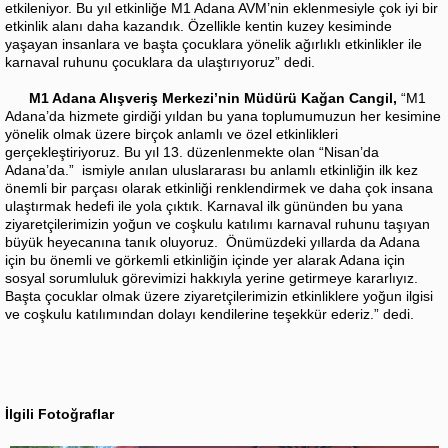
etkileniyor. Bu yıl etkinliğe M1 Adana AVM’nin eklenmesiyle çok iyi bir
etkinlik alanı daha kazandık. Özellikle kentin kuzey kesiminde
yaşayan insanlara ve başta çocuklara yönelik ağırlıklı etkinlikler ile
karnaval ruhunu çocuklara da ulaştırıyoruz” dedi.
M1 Adana Alışveriş Merkezi’nin Müdürü
Kağan Cangil,
“M1
Adana’da hizmete girdiği yıldan bu yana toplumumuzun her kesimine
yönelik olmak üzere birçok anlamlı ve özel etkinlikleri
gerçekleştiriyoruz. Bu yıl 13. düzenlenmekte olan “Nisan’da
Adana’da.” ismiyle anılan uluslararası bu anlamlı etkinliğin ilk kez
önemli bir parçası olarak etkinliği renklendirmek ve daha çok insana
ulaştırmak hedefi ile yola çıktık. Karnaval ilk gününden bu yana
ziyaretçilerimizin yoğun ve coşkulu katılımı karnaval ruhunu taşıyan
büyük heyecanına tanık oluyoruz. Önümüzdeki yıllarda da Adana
için bu önemli ve görkemli etkinliğin içinde yer alarak Adana için
sosyal sorumluluk görevimizi hakkıyla yerine getirmeye kararlıyız.
Başta çocuklar olmak üzere ziyaretçilerimizin etkinliklere yoğun ilgisi
ve coşkulu katılımından dolayı kendilerine teşekkür ederiz.” dedi.
İlgili Fotoğraflar