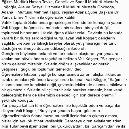
Eğitim Müdürü Hasan Tevke, Gençlik ve Spor İl Müdürü Mustafa
Loğoğlu, Aile ve Sosyal Hizmetler İl Müdürü Mustafa Gökboğa,
Adana İl Müftüsü Mehmet Taşcı, Yeşilay Adana Şube Başkanı Dr.
Yunus Emre Yıldırım ile öğrenciler katıldı.
Valilik Toplantı Salonunda gerçekleşen törende bir konuşma yapan
Vali Köşger, bağımlılıkla mücadelenin sadece bireysel değil,
toplumsal bir sorumluluk olduğuna dikkat çekti. Devletin bu konuda
kararlı bir duruş sergilediğini vurgulayan Vali Köşger; gençlerin
sağlıklı, üretken ve bilinçli bireyler olarak yetişmesi için her türlü
desteğin verilmeye devam edileceğini ifade etti.
Gençlerin böylesine anlamlı ve farkındalık oluşturan yarışmalara
katılımının büyük önem taşıdığını belirten Vali Köşger, “Siz gençler
bizim geleceğimizsiniz. Sizlerin doğru alışkanlıklar edinerek
yetişmesi, güçlü bir toplumun temelidir.” dedi.
Öğrencilere hitaben yaptığı konuşmasında zararlı alışkanlıklardan
uzak durmaları yönünde tavsiyelerde bulunan Vali Köşger, “Bağımlılık
insanın sadece kendisini değil, çevresindekileri de olumsuz etkileyen
bir çıkmazdır. Sizlerin bilinçli tercihlerle hareket etmeniz, hem kendi
geleceğiniz hem de ülkemizin geleceği için son derece önemli.”
şeklinde konuştu.
Yarışmaya katılan tüm öğrencilerimize teşekkür eden ve başarılar
dileyen Vali Köşger, “Bu yıl yarışmada başarı gösteren
öğrencilerimizin Adana’mızın muhtelif ilçelerinden çıkmış olması,
bizler için ayrı bir iftihar vesilesidir. Dereceye giren evlatlarımızdan
ikisi Tufanbeyli ilçemizden, biri Çukurova’dan, biri Sarıçam’dan ve iki