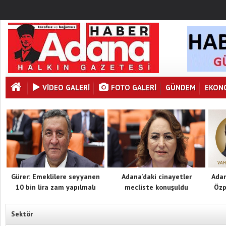
VİDEO GALERİ
FOTO GALERI
GÜNDEM
EKON
Gürer: Emeklilere seyyanen
Adana’daki cinayetler
Adan
10 bin lira zam yapılmalı
mecliste konuşuldu
Özp
Sektör