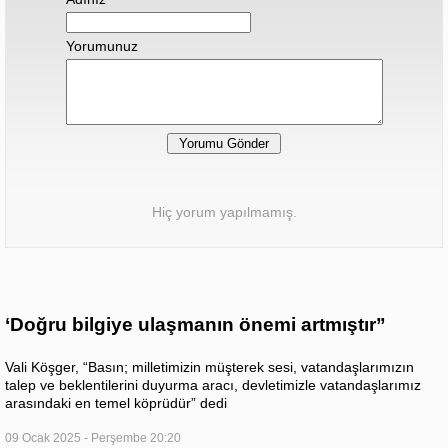
Yorumunuz
Hiç yorum yapılmamış.
‘Doğru bilgiye ulaşmanın önemi artmıştır”
Vali Köşger, “Basın; milletimizin müşterek sesi, vatandaşlarımızın
talep ve beklentilerini duyurma aracı, devletimizle vatandaşlarımız
arasındaki en temel köprüdür” dedi
09 Ocak 2025 - Perşembe 20:20