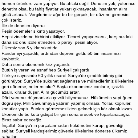
hemen ürünlere zam yapıyor. Bu ahlaki değil. Denetim yok, yeterince
denetim olsa, bu fahiş fiyatlar yukarı çıkmayacak, insanların alım
gücü artacak. Vergilerimiz ağır bu bir gerçek, bir düzene girmesini
çok isteriz.
İlle de denetim diyoruz.
Peşin ödemeler sıkıntı yaşatıyor.
Hepsi zincirleme birbirini etkiliyor. Ticaret yapıyorsanız, karşınızdaki
daha siz onu izole etmeden, o parayı peşin alıyor.
Ülkemiz son 5 yıldır sıkıntıda.
Pandemiyi yaşadık, ardından deprem geldi. 50 bin insanımızı
kaybettik.
Daha sonra ekonomik kriz yaşandı.
Bütün iş veren ve esnaf hep Suriyeli çalıştırdı.
Türkiye sayesinde 60 yıllık esaret Suriye’de şimdilik bitmiş gibi
görünüyor. Suriye’de sükunet sağlanırsa ve mültecilerimiz ülkelerine
geri dönerse, neler mi olur? Başta ekonomimiz canlanır, işsizlik
azalır, kiralar düşer. Alım gücümüz artar.
Dört yanımız düşmanlarla çevrili biliyorsunuz. Hükümetin yaptığı en
doğru şey, Milli Savunmaya yatırım yapmış olması. Yollar, köprüler,
konutlar yaptı. Bunları görmemezlikten gelmek için kör olmak lazım.
Ekonomide bu kötü gidişat bir gün sona erecek ve toparlanacağız.
Biraz sabır edeceğiz.
İnşallah Suriye’nin parçalanmadan hükümetini kurup, güvenliği
sağlar, Suriyeli kardeşlerimiz güvenle ülkelerine dönerse ülkemiz
rahatlar.