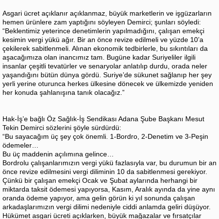
Asgari ücret açıklanır açıklanmaz, büyük marketlerin ve işgüzarların
hemen ürünlere zam yaptığını söyleyen Demirci; şunları söyledi:
“Beklentimiz yeterince denetimlerin yapılmadığını, çalışan emekçi
kesimin vergi yükü ağır. Bir an önce revize edilmeli ve yüzde 10’a
çekilerek sabitlenmeli. Alınan ekonomik tedbirlerle, bu sıkıntıları da
aşacağımıza olan inancımız tam. Bugüne kadar Suriyeliler ilgili
insanlar çeşitli tevatürler ve senaryolar anlatılıp durdu, orada neler
yaşandığını bütün dünya gördü. Suriye’de sükunet sağlanıp her şey
yerli yerine oturunca herkes ülkesine dönecek ve ülkemizde yeniden
her konuda şahlanışına tanık olacağız.”
Hak-İş’e bağlı Öz Sağlık-İş Sendikası Adana Şube Başkanı Mesut
Tekin Demirci sözlerini şöyle sürdürdü:
“Bu sayacağım üç şey çok önemli. 1-Bordro, 2-Denetim ve 3-Peşin
ödemeler…
Bu üç maddenin açılımına gelince…
Bordrolu çalışanlarımızın vergi yükü fazlasıyla var, bu durumun bir an
önce revize edilmesini vergi diliminin 10 da sabitlenmesi gerekiyor.
Çünkü bir çalışan emekçi Ocak ve Şubat aylarında herhangi bir
miktarda taksit ödemesi yapıyorsa, Kasım, Aralık ayında da yine aynı
oranda ödeme yapıyor, ama gelin görün ki yıl sonunda çalışan
arkadaşlarımızın vergi dilimi nedeniyle ciddi anlamda geliri düşüyor.
Hükümet asgari ücreti açıklarken, büyük mağazalar ve fırsatçılar