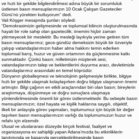
ve hızlı bir şekilde bilgilendirilmesi adına büyük bir sorumluluk
üstlenen basın mensuplarımızın 10 Ocak Çalışan Gazeteciler
Günü’nü yürekten kutluyorum” dedi.
Vali Köşger mesajında şunları söyledi:
“Demokrasimizin gelişmesinde ve toplumsal bilincin oluşturulmasında
hayati bir role sahip olan gazetecilik; önemini hiçbir zaman
yitirmeyecek bir meslektir. Bu mesleği layıkıyla yerine getiren tüm
basın mensuplarımız; gece-gündüz demeksizin büyük bir özveriyle
çalışıp vatandaşlarımızın haber alma hakkını temin ederken
toplumsal barış, huzur ve güven ortamının da güçlenmesine katkı
sunmaktadır. Çünkü basın; milletimizin müşterek sesi,
vatandaşlarımızın talep ve beklentilerini duyurma aracı, devletimizle
vatandaşlarımız arasındaki en temel köprüdür.
Dünyanın globalleşmesi ve teknolojinin gelişmesiyle birlikte, bilgiye
hızlı bir şekilde ulaşmak kolaylaşırken doğru bilgiye ulaşmanın önemi
artmıştır. Bilgi çağının en etkili araçlarından biri olan basın; bireylerin
araştırmaya, düşünmeye ve doğru sonuçlara ulaşmaya
yönlendirilmesinde önemli bir görev üstlenmektedir. Bu sebeple basın
mensuplarımızın; özel hayata ve kişilik haklarına saygılı, objektif,
ilkeli bir anlayışla görev yapmaları, toplumumuz için büyük bir değer
taşırken basın mensuplarımızın varlığı da toplumumuzun huzur ve
refahı için elzemdir.
Ulusal ve uluslararası düzeyde birçok festival, faaliyet ve
organizasyona ev sahipliği yapan Adana’mızda bu etkinliklerin
tanıtımında ve başarıyla gerçekleştirilmesinde basın