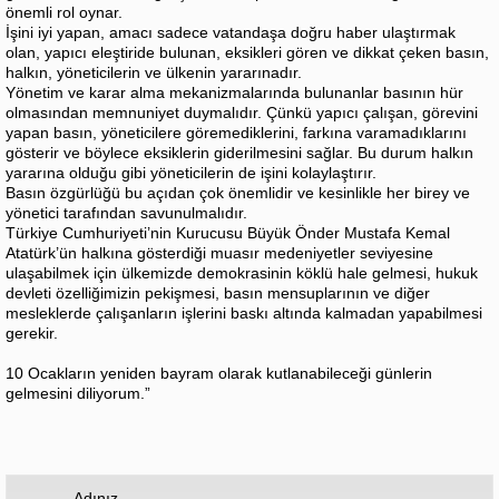
önemli rol oynar.
İşini iyi yapan, amacı sadece vatandaşa doğru haber ulaştırmak
olan, yapıcı eleştiride bulunan, eksikleri gören ve dikkat çeken basın,
halkın, yöneticilerin ve ülkenin yararınadır.
Yönetim ve karar alma mekanizmalarında bulunanlar basının hür
olmasından memnuniyet duymalıdır. Çünkü yapıcı çalışan, görevini
yapan basın, yöneticilere göremediklerini, farkına varamadıklarını
gösterir ve böylece eksiklerin giderilmesini sağlar. Bu durum halkın
yararına olduğu gibi yöneticilerin de işini kolaylaştırır.
Basın özgürlüğü bu açıdan çok önemlidir ve kesinlikle her birey ve
yönetici tarafından savunulmalıdır.
Türkiye Cumhuriyeti’nin Kurucusu Büyük Önder Mustafa Kemal
Atatürk’ün halkına gösterdiği muasır medeniyetler seviyesine
ulaşabilmek için ülkemizde demokrasinin köklü hale gelmesi, hukuk
devleti özelliğimizin pekişmesi, basın mensuplarının ve diğer
mesleklerde çalışanların işlerini baskı altında kalmadan yapabilmesi
gerekir.
10 Ocakların yeniden bayram olarak kutlanabileceği günlerin
gelmesini diliyorum.”
Adınız