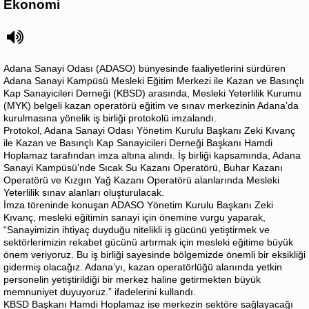
Ekonomi
Adana Sanayi Odası (ADASO) bünyesinde faaliyetlerini sürdüren
Adana Sanayi Kampüsü Mesleki Eğitim Merkezi ile Kazan ve Basınçlı
Kap Sanayicileri Derneği (KBSD) arasında, Mesleki Yeterlilik Kurumu
(MYK) belgeli kazan operatörü eğitim ve sınav merkezinin Adana’da
kurulmasına yönelik iş birliği protokolü imzalandı.
Protokol, Adana Sanayi Odası Yönetim Kurulu Başkanı Zeki Kıvanç
ile Kazan ve Basınçlı Kap Sanayicileri Derneği Başkanı Hamdi
Hoplamaz tarafından imza altına alındı. İş birliği kapsamında, Adana
Sanayi Kampüsü’nde Sıcak Su Kazanı Operatörü, Buhar Kazanı
Operatörü ve Kızgın Yağ Kazanı Operatörü alanlarında Mesleki
Yeterlilik sınav alanları oluşturulacak.
İmza töreninde konuşan ADASO Yönetim Kurulu Başkanı Zeki
Kıvanç, mesleki eğitimin sanayi için önemine vurgu yaparak,
“Sanayimizin ihtiyaç duyduğu nitelikli iş gücünü yetiştirmek ve
sektörlerimizin rekabet gücünü artırmak için mesleki eğitime büyük
önem veriyoruz. Bu iş birliği sayesinde bölgemizde önemli bir eksikliği
gidermiş olacağız. Adana’yı, kazan operatörlüğü alanında yetkin
personelin yetiştirildiği bir merkez haline getirmekten büyük
memnuniyet duyuyoruz.” ifadelerini kullandı.
KBSD Başkanı Hamdi Hoplamaz ise merkezin sektöre sağlayacağı