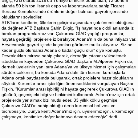
Bilgiç, ATB olarak 2019’da Türkiye birincilik ödülü alan, 72 dönüm
alanda 50 bin ton lisanslı depo ve laboratuvarlara sahip Ticaret
Borsası Kompleksi’nde ürünlerin değer bulması gayreti içerisinde
olduklarını söylediler.
STK’ların kentlerin, ülkelerin gelişimi açısından çok önemli olduğuna
da değinen ATB Başkanı Şahin Bilgiç, “İş hayatında ciddi anlamda iz
bırakan programlarınız var. Çukurova GİAD yaptığı programlar,
hayata geçirdiği projelerle iz bırakıyor. Adana’nın da buna ihtiyacı var.
Heyecanıyla gayret içinde koşanları görünce mutlu oluyoruz. Siz ne
kadar güçlü olursanız Adana o kadar güçlü olur” diye konuştu.
Devraldıkları mirasa sahip çıkarak, derneğin çıtasını yükseltmek
istediklerini kaydeden Çukurova GİAD Başkanı M.Alperen Pişkin de,
dernek üyelerinin yanı sıra Adana’ya ve ülkeye hizmet için çalışmaları
sürdüreceklerini, bu konuda Adana’daki tüm kurum, kuruluşlarla
Adana ortak paydasında buluşarak, ortak projelere hazır olduklarını
söyledi. Kurumlar arası işbirliğini önemsediklerini vurgulayan Başkan
Pişkin, “Kurumlar arası işbirliğini hayata geçirerek Çukurova GİAD’ın
gücünü, geçmişteki bilgi ve birikimini kullanarak, Adana’mız için ortak
projelerde yer almak bizi mutlu eder. 33 yıllık köklü geçmişe
Çukurova GİAD’ın sahip olduğu derin kurumsal hafızası ve
tecrübesiyle, Dünya kenti Adana’mız için, üyelerimiz için, ülkemiz için
çalışmaya, kentimize değer katmaya devam edeceğiz” dedi.