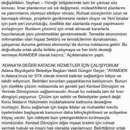
değişiklikleri, Seyhan – Yüreğir bölgelerinde tam bir çıkmaz söz
konusu. İmar planlarının sık sık değişmesi, müteahhitlerin planlarını
ve yatırımlarını olumsuz etkiliyor olması, Ruhsat süreçlerinin uzun ve
karmaşık olması, projelerin gecikmesine neden oluyor ve Yeni binalar
için park yeri zorunluluğu, özellikle dar alanlarda inşaat yapılmasını
zorlaştırıyor. Bunların çözümü için ortak alınacak kararlarla
hazırlanacak yeni yönetmelikler gerekmektedir. Temelde ekonominin
mihmandarı olan İnşaat Sektörü ve temsilcilerinin duraksaması,
çalışamaz duruma gelmesi ekonomiyi de durma noktasına getirir. Bu
doğrultuda ortak akılla birlikte çalışmaya ve her türlü desteği
vermeye AYAMDER olarak hazırız.” Açıklamalarını yaptı.
‘ADANA’YA DEĞER KATACAK HİZMETLER İÇİN ÇALIŞIYORUM’
Adana Büyükşehir Belediye Başkan Vekili Güngör Geçer; “AYAMDER
in Adana’mıza bir STK olarak önemli katkılar sağladığını biliyor ve
takdir ediyorum. Belirtilen sorunları yaşadıklarına katılıyorum. Bunun
için özellikle çözüm noktasında en gerekli şart Kentsel Dönüşüm ve
Yerinde Dönüşümün sağlanmasıdır. Ancak bu noktada tam bir kısır
döngüyü yaşıyoruz. Çözüm için sektör ve Belediyeler yeterli değil.
Konu İktidarın Hükümetin müdahalesine katkısına desteğine
muhtaçtır. Bunu sağlamak için başta iktidar ve muhalefet meclis
üyelerinden başlayarak kamunun daha bilinçleştirilmesi ve aciliyetine
ihtiyaç vardır. İşin ciddiyeti bazı çekingenliklerin kırılmasıyla
mümkündür. Kentsel Dönüşüm diğer inşaat üretimi için ruhsat
vermek hukuki ve insani hak olarakta yapılamıyor. Belirttiğimiz ortak