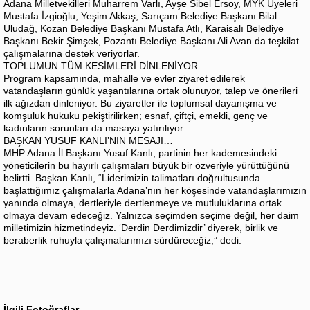
Adana Milletvekilleri Muharrem Varlı, Ayşe Sibel Ersoy, MYK Üyeleri
Mustafa İzgioğlu, Yeşim Akkaş; Sarıçam Belediye Başkanı Bilal
Uludağ, Kozan Belediye Başkanı Mustafa Atlı, Karaisalı Belediye
Başkanı Bekir Şimşek, Pozantı Belediye Başkanı Ali Avan da teşkilat
çalışmalarına destek veriyorlar.
TOPLUMUN TÜM KESİMLERİ DİNLENİYOR
Program kapsamında, mahalle ve evler ziyaret edilerek
vatandaşların günlük yaşantılarına ortak olunuyor, talep ve önerileri
ilk ağızdan dinleniyor. Bu ziyaretler ile toplumsal dayanışma ve
komşuluk hukuku pekiştirilirken; esnaf, çiftçi, emekli, genç ve
kadınların sorunları da masaya yatırılıyor.
BAŞKAN YUSUF KANLI’NIN MESAJI…
​MHP Adana İl Başkanı Yusuf Kanlı; partinin her kademesindeki
yöneticilerin bu hayırlı çalışmaları büyük bir özveriyle yürüttüğünü
belirtti. Başkan Kanlı, “Liderimizin talimatları doğrultusunda
başlattığımız çalışmalarla Adana’nın her köşesinde vatandaşlarımızın
yanında olmaya, dertleriyle dertlenmeye ve mutluluklarına ortak
olmaya devam edeceğiz. Yalnızca seçimden seçime değil, her daim
milletimizin hizmetindeyiz. ‘Derdin Derdimizdir’ diyerek, birlik ve
beraberlik ruhuyla çalışmalarımızı sürdüreceğiz,” dedi.
İlgili Fotoğraflar