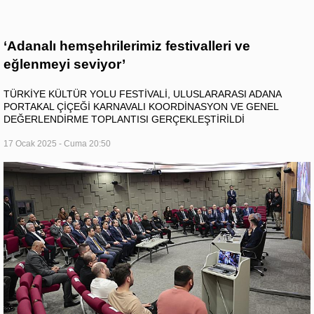
‘Adanalı hemşehrilerimiz festivalleri ve
eğlenmeyi seviyor’
TÜRKİYE KÜLTÜR YOLU FESTİVALİ, ULUSLARARASI ADANA
PORTAKAL ÇİÇEĞİ KARNAVALI KOORDİNASYON VE GENEL
DEĞERLENDİRME TOPLANTISI GERÇEKLEŞTİRİLDİ
17 Ocak 2025 - Cuma 20:50