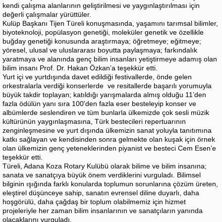
kendi çalışma alanlarının geliştirilmesi ve yaygınlaştırılması için
değerli çalışmalar yürüttüler.
Kulüp Başkanı Tijen Türeli konuşmasında, yaşamını tarımsal bilimler,
biyoteknoloji, popülasyon genetiği, moleküler genetik ve özellikle
buğday genetiği konusunda araştırmaya; öğretmeye; eğitmeye;
yöresel, ulusal ve uluslararası boyutta paylaşmaya; farkındalık
yaratmaya ve alanında genç bilim insanları yetiştirmeye adamış olan
bilim insanı Prof. Dr. Hakan Özkan’a teşekkür etti.
Yurt içi ve yurtdışında davet edildiği festivallerde, önde gelen
orkestralarla verdiği konserlerde ve resitallerde başarılı yorumuyla
büyük takdir toplayan; katıldığı yarışmalarda almış olduğu 11’den
fazla ödülün yanı sıra 100'den fazla eser besteleyip konser ve
albümlerde seslendiren ve tüm bunlarla ülkemizde çok sesli müzik
kültürünün yaygınlaşmasına, Türk bestecileri repertuarının
zenginleşmesine ve yurt dışında ülkemizin sanat yoluyla tanıtımına
katkı sağlayan ve kendisinden sonra gelmekte olan kuşak için örnek
olan ülkemizin genç yeteneklerinden piyanist ve besteci Cem Esen’e
teşekkür etti.
Türeli, Adana Koza Rotary Kulübü olarak bilime ve bilim insanına;
sanata ve sanatçıya büyük önem verdiklerini vurguladı. Bilimsel
bilginin ışığında farklı konularda toplumun sorunlarına çözüm üreten,
eleştirel düşünceye sahip, sanatın evrensel diline duyarlı, daha
hoşgörülü, daha çağdaş bir toplum olabilmemiz için hizmet
projeleriyle her zaman bilim insanlarının ve sanatçıların yanında
olacaklarını vurguladı.