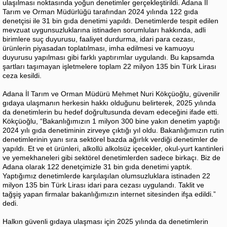
ulaşılması noktasında yoğun denetimler gerçekleştirildi. Adana İl
Tarım ve Orman Müdürlüğü tarafından 2024 yılında 122 gıda
denetçisi ile 31 bin gıda denetimi yapıldı. Denetimlerde tespit edilen
mevzuat uygunsuzluklarına istinaden sorumluları hakkında, adli
birimlere suç duyurusu, faaliyet durdurma, idari para cezası,
ürünlerin piyasadan toplatılması, imha edilmesi ve kamuoyu
duyurusu yapılması gibi farklı yaptırımlar uygulandı. Bu kapsamda
şartları taşımayan işletmelere toplam 22 milyon 135 bin Türk Lirası
ceza kesildi.
Adana İl Tarım ve Orman Müdürü Mehmet Nuri Kökçüoğlu, güvenilir
gıdaya ulaşmanın herkesin hakkı olduğunu belirterek, 2025 yılında
da denetimlerin bu hedef doğrultusunda devam edeceğini ifade etti.
Kökçüoğlu, “Bakanlığımızın 1 milyon 300 bine yakın denetim yaptığı
2024 yılı gıda denetiminin zirveye çıktığı yıl oldu. Bakanlığımızın rutin
denetimlerinin yanı sıra sektörel bazda ağırlık verdiği denetimler de
yapıldı. Et ve et ürünleri, alkollü alkolsüz içecekler, okul-yurt kantinleri
ve yemekhaneleri gibi sektörel denetimlerden sadece birkaçı. Biz de
Adana olarak 122 denetçimizle 31 bin gıda denetimi yaptık.
Yaptığımız denetimlerde karşılaşılan olumsuzluklara istinaden 22
milyon 135 bin Türk Lirası idari para cezası uygulandı. Taklit ve
tağşiş yapan firmalar bakanlığımızın internet sitesinden ifşa edildi.”
dedi.
Halkın güvenli gıdaya ulaşması için 2025 yılında da denetimlerin