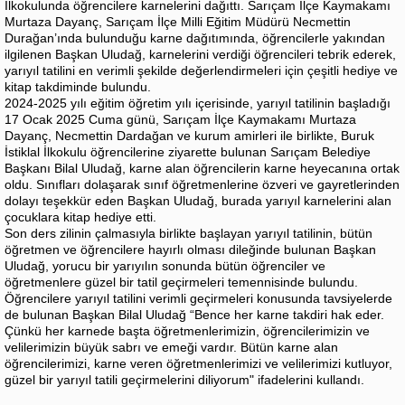
İlkokulunda öğrencilere karnelerini dağıttı. Sarıçam İlçe Kaymakamı
Murtaza Dayanç, Sarıçam İlçe Milli Eğitim Müdürü Necmettin
Durağan’ında bulunduğu karne dağıtımında, öğrencilerle yakından
ilgilenen Başkan Uludağ, karnelerini verdiği öğrencileri tebrik ederek,
yarıyıl tatilini en verimli şekilde değerlendirmeleri için çeşitli hediye ve
kitap takdiminde bulundu.
2024-2025 yılı eğitim öğretim yılı içerisinde, yarıyıl tatilinin başladığı
17 Ocak 2025 Cuma günü, Sarıçam İlçe Kaymakamı Murtaza
Dayanç, Necmettin Dardağan ve kurum amirleri ile birlikte, Buruk
İstiklal İlkokulu öğrencilerine ziyarette bulunan Sarıçam Belediye
Başkanı Bilal Uludağ, karne alan öğrencilerin karne heyecanına ortak
oldu. Sınıfları dolaşarak sınıf öğretmenlerine özveri ve gayretlerinden
dolayı teşekkür eden Başkan Uludağ, burada yarıyıl karnelerini alan
çocuklara kitap hediye etti.
Son ders zilinin çalmasıyla birlikte başlayan yarıyıl tatilinin, bütün
öğretmen ve öğrencilere hayırlı olması dileğinde bulunan Başkan
Uludağ, yorucu bir yarıyılın sonunda bütün öğrenciler ve
öğretmenlere güzel bir tatil geçirmeleri temennisinde bulundu.
Öğrencilere yarıyıl tatilini verimli geçirmeleri konusunda tavsiyelerde
de bulunan Başkan Bilal Uludağ “Bence her karne takdiri hak eder.
Çünkü her karnede başta öğretmenlerimizin, öğrencilerimizin ve
velilerimizin büyük sabrı ve emeği vardır. Bütün karne alan
öğrencilerimizi, karne veren öğretmenlerimizi ve velilerimizi kutluyor,
güzel bir yarıyıl tatili geçirmelerini diliyorum" ifadelerini kullandı.