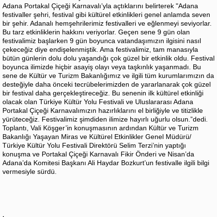
Adana Portakal Çiçeği Karnavalı’yla açtıklarını belirterek "Adana
festivaller şehri, festival gibi kültürel etkinlikleri genel anlamda seven
bir şehir. Adanalı hemşehrilerimiz festivalleri ve eğlenmeyi seviyorlar.
Bu tarz etkinliklerin hakkını veriyorlar. Geçen sene 9 gün olan
festivalimiz başlarken 9 gün boyunca vatandaşımızın ilgisini nasıl
çekeceğiz diye endişelenmiştik. Ama festivalimiz, tam manasıyla
bütün günlerin dolu dolu yaşandığı çok güzel bir etkinlik oldu. Festival
boyunca ilimizde hiçbir asayiş olayı veya taşkınlık yaşanmadı. Bu
sene de Kültür ve Turizm Bakanlığımız ve ilgili tüm kurumlarımızın da
desteğiyle daha önceki tecrübelerimizden de yararlanarak çok güzel
bir festival daha gerçekleştireceğiz. Bu senenin ilk kültürel etkinliği
olacak olan Türkiye Kültür Yolu Festivali ve Uluslararası Adana
Portakal Çiçeği Karnavalımızın hazırlıklarını el birliğiyle ve titizlikle
yürüteceğiz. Festivalimiz şimdiden ilimize hayırlı uğurlu olsun.”dedi.
Toplantı, Vali Köşger’in konuşmasının ardından Kültür ve Turizm
Bakanlığı Yaşayan Miras ve Kültürel Etkinlikler Genel Müdürü/
Türkiye Kültür Yolu Festivali Direktörü Selim Terzi’nin yaptığı
konuşma ve Portakal Çiçeği Karnavalı Fikir Önderi ve Nisan’da
Adana’da Komitesi Başkanı Ali Haydar Bozkurt’un festivalle ilgili bilgi
vermesiyle sürdü.