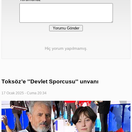
Hiç yorum yapılmamış.
Toksöz’e ''Devlet Sporcusu'' unvanı
17 Ocak 2025 - Cuma 20:34