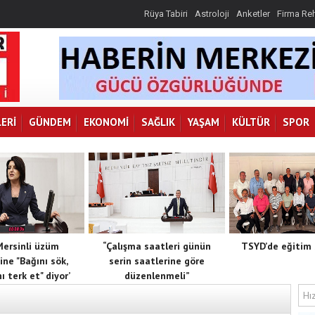
Rüya Tabiri
Astroloji
Anketler
Firma Re
ERI
GÜNDEM
EKONOMI
SAĞLIK
YAŞAM
KÜLTÜR
SPOR
 Mersinli üzüm
“Çalışma saatleri günün
TSYD’de eğitim 
ine "Bağını sök,
serin saatlerine göre
ı terk et" diyor’
düzenlenmeli”