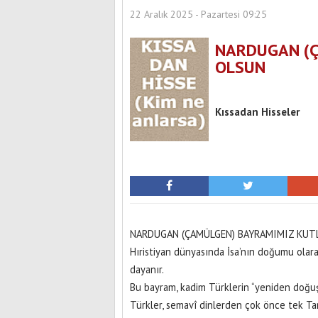
22 Aralık 2025 - Pazartesi 09:25
NARDUGAN (Ç
OLSUN
Yaz aylarında lazer göz ameliyatı
yapılabiliyor!
Bu belirtileri önemsemek
Kıssadan Hisseler
NARDUGAN (ÇAMÜLGEN) BAYRAMIMIZ KU
Hıristiyan dünyasında İsa’nın doğumu olar
dayanır.
Bu bayram, kadim Türklerin “yeniden doğuş
Türkler, semavî dinlerden çok önce tek Tan