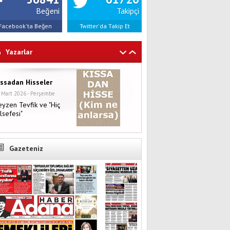
Beğeni
Takipçi
Facebook'ta Beğen
Twitter'da Takip Et
Yazarlar
ıssadan Hisseler
 Mart 2026 - Perşembe
yzen Tevfik ve "Hiç
lsefesi"
Gazeteniz