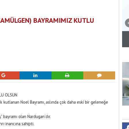
AMÜLGEN) BAYRAMIMIZ KUTLU
Güneş ve terleme akne oluşumunu
 hayat kurtarıyor
tetikleyebiliyor
TLU OLSUN
ak kutlanan Noel Bayramı, aslında çok daha eski bir geleneğe
” bayramı olan Nardugan’dır.
rı inancına sahipti.