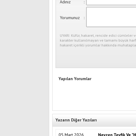
Adınız
:
Yorumunuz
:
UYARI: Küfür, hakaret, rencide edici cümleler v
karakter kullanılmayan ve tamamı büyük harfl
hakaret içerikli yorumlar hakkında muhataplar
Yapılan Yorumlar
Yazarın Diğer Yazıları
05 Mart 2026
Neyzen Tevfik Ve "H