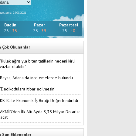
celleme: 08.08.2026
Bugün
Pazar
Pazartesi
26
-
35
25
-
39
25
-
40
n Çok Okunanlar
'Kulak ağrısıyla biten tatillerin nedeni kirli
vuzlar olabilir'
Baysa, Adana’da incelemelerde bulundu
'Dedikodulara itibar edilmesin'
KKTC ile Ekonomik İş Birliği Değerlendirildi
AKMİB'den İlk Altı Ayda 3,35 Milyar Dolarlık
racat
n Son Eklenenler