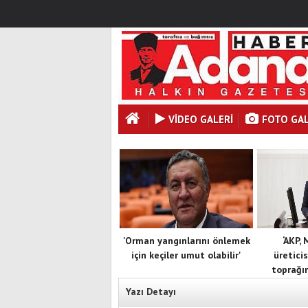
VİDEO GALERİ
FOTO GAL
'Orman yangınlarını önlemek
‘AKP,
için keçiler umut olabilir'
üreticis
toprağın
Yazı Detayı