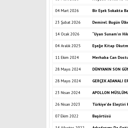
04 Mart 2026
Bir Eşek Sokakta B
23 Şubat 2026
Demirel: Bugün Ülk
14 Ocak 2026
“Uyan Sunam’ın Hik
04 Aralık 2025
Eşeğe Kitap Okut
11 Ekim 2024
Merhaba Can Dostu
28 Mayıs 2024
DÜNYANIN SON GÜ
28 Mayıs 2024
GERÇEK ADANALI ER
23 Nisan 2024
APOLLON MÜSLÜMA
26 Nisan 2023
Türkiye'de Eleştiri
07 Ekim 2022
Başörtüsü
14 Ağustos 2022
Arkadaşımı Da Geti