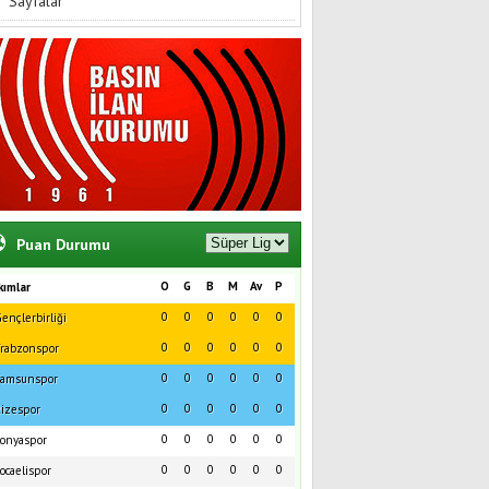
Sayfalar
Puan Durumu
O
G
B
M
Av
P
kımlar
0
0
0
0
0
0
ençlerbirliği
0
0
0
0
0
0
rabzonspor
0
0
0
0
0
0
amsunspor
0
0
0
0
0
0
izespor
0
0
0
0
0
0
onyaspor
0
0
0
0
0
0
ocaelispor