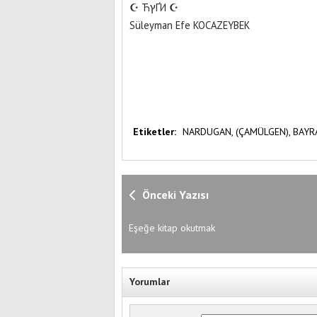
☪︎ ЋץҐИ ☪︎
Süleyman Efe KOCAZEYBEK
Etiketler:
NARDUGAN,
(ÇAMÜLGEN),
BAYR
Önceki Yazısı
Eşeğe kitap okutmak
Yorumlar