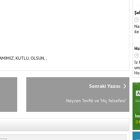
Şa
Na
ile
Hü
AMIMIZ,
KUTLU,
OLSUN,
,
İz 
unu
Hoş
Sonraki Yazısı
Neyzen Tevfik ve "Hiç felsefesi"
Gün
İm
04