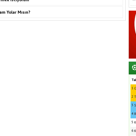
sam Yolar Mısın?
Ta
1
G
2
T
3
S
4
R
5
K
6
K