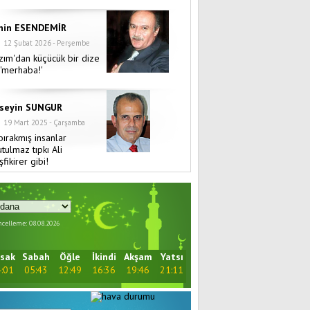
hin ESENDEMİR
12 Şubat 2026 - Perşembe
zım'dan küçücük bir dize
 'merhaba!'
seyin SUNGUR
19 Mart 2025 - Çarşamba
bırakmış insanlar
tulmaz tıpkı Ali
fikirer gibi!
celleme: 08.08.2026
sak
Sabah
Öğle
İkindi
Akşam
Yatsı
:01
05:43
12:49
16:36
19:46
21:11