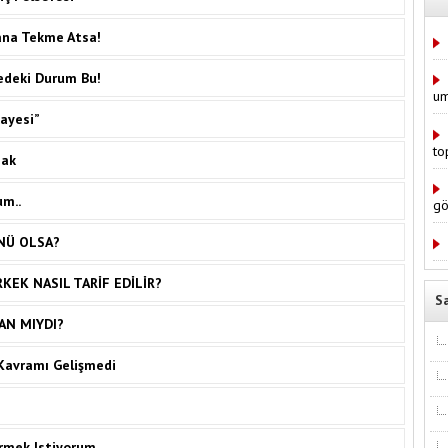
ana Tekme Atsa!
edeki Durum Bu!
um
ayesi”
to
mak
m..
gö
NÜ OLSA?
KEK NASIL TARİF EDİLİR?
S
N MIYDI?
 Kavramı Gelişmedi
rmek Istiyorum