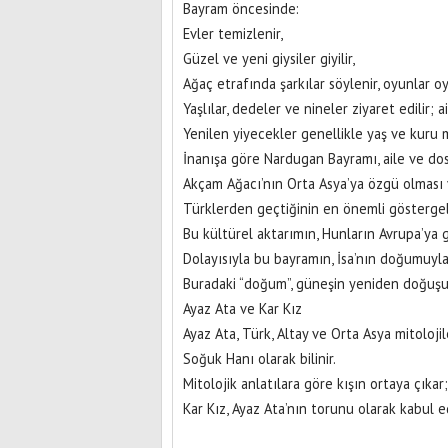
Bayram öncesinde:
Evler temizlenir,
Güzel ve yeni giysiler giyilir,
Ağaç etrafında şarkılar söylenir, oyunlar oy
Yaşlılar, dedeler ve nineler ziyaret edilir; ai
Yenilen yiyecekler genellikle yaş ve kuru
İnanışa göre Nardugan Bayramı, aile ve dost
Akçam Ağacı’nın Orta Asya’ya özgü olması v
Türklerden geçtiğinin en önemli göstergel
Bu kültürel aktarımın, Hunların Avrupa’ya g
Dolayısıyla bu bayramın, İsa’nın doğumuyla 
Buradaki “doğum”, güneşin yeniden doğuşu
Ayaz Ata ve Kar Kız
Ayaz Ata, Türk, Altay ve Orta Asya mitoloji
Soğuk Hanı olarak bilinir.
Mitolojik anlatılara göre kışın ortaya çıkar
Kar Kız, Ayaz Ata’nın torunu olarak kabul e