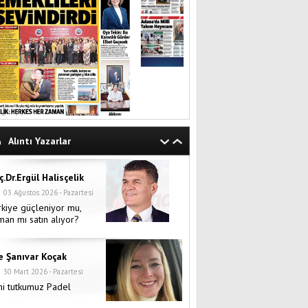
Alıntı Yazarlar
ç.Dr.Ergül Halisçelik
03 Ağustos 2026 - Pazartesi
rkiye güçleniyor mu,
man mı satın alıyor?
e Şanıvar Koçak
30 Mart 2026 - Pazartesi
ni tutkumuz Padel