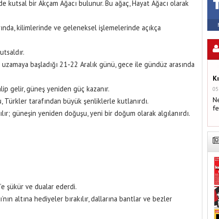
 kutsal bir Akçam Ağacı bulunur. Bu ağaç, Hayat Ağacı olarak
rında, kilimlerinde ve geleneksel işlemelerinde açıkça
tsaldır.
in uzamaya başladığı 21-22 Aralık günü, gece ile gündüz arasında
K
p gelir, güneş yeniden güç kazanır.
05
Ne
, Türkler tarafından büyük şenliklerle kutlanırdı.
fe
ılır; güneşin yeniden doğuşu, yeni bir doğum olarak algılanırdı.
’e şükür ve dualar ederdi.
nın altına hediyeler bırakılır, dallarına bantlar ve bezler