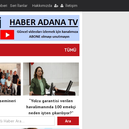
hberi
Seri İlanlar
Hakkımızda
İletişim
TÜMÜ
semineri
“Yolcu garantisi verilen
havalimanında 100 emekçi
neden işten çıkarılıyor?”