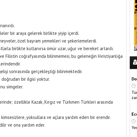
nanırdı.
leler bir araya gelerek birlikte yiyip içerdi.
 meyveler, özel bayram yemekleri ve şekerlemelerdi.
larla birlikte kutlanırsa ömür uzar, uğur ve bereket artardı.
e Filistin coğrafyasında bilinmemesi, bu geleneğin Hıristiyanlığa
erindendir.
elişi sonrasında gerçekleştiği bilinmektedir.
doğrudan bir ilgisi yoktur.
Do
nu simgeler.
Tü
za
lerinde; özellikle Kazak, Kırgız ve Türkmen Türkleri arasında
Ec
; kimsesizlere, yoksullara ve açlara yardım eden bir erendir.
dilir ve ona yardım eder.
Ye