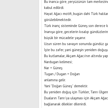
Bu inanca göre, yeryüzünün tam merkezinde
kabul edilirdi.
Hayat Ağacı motifi, bugün dahi Türk halıla
görülebilmektedir.
Türk inanç sisteminde Güneş son derece ku
İnanışa göre, gecelerin kısalıp gündüzler
büyük bir mücadele yaşanır.
Uzun süren bu savaşın sonunda gündüz gali
İşte bu zafer, yani güneşin yeniden doğuşu
Bu kutlamalar, Akçam Ağacı’nın altında yap
Nardugan kelimesi;
Nar = Güneş
Tugan / Dugan = Doğan
anlamına gelir.
Yani “Doğan Güneş” demektir.
Bu yeniden doğuş için Türkler, Tanrı Ülgen
Duaların Tanrı’ya ulaşması için Akçam Ağacı’
bağlanarak dilekler dilenirdi.