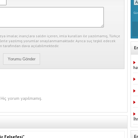
Gün
eya imalar, inançlara saldırı içeren, imla kuralları ile yazılmamış, Türkçe
erle yazılmış yorumlar onaylanmamaktadır. Ayrıca suç teşkil edecek
ı tarafından dava açılabilmektedir.
E
ha
Hiç yorum yapılmamış.
İh
E
iç Felsefesi"