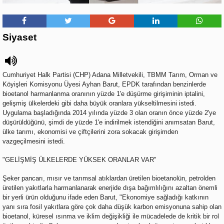
Siyaset
Cumhuriyet Halk Partisi (CHP) Adana Milletvekili, TBMM Tarım, Orman ve
Köyişleri Komisyonu Üyesi Ayhan Barut, EPDK tarafından benzinlerde
bioetanol harmanlanma oranının yüzde 1'e düşürme girişiminin iptalini,
gelişmiş ülkelerdeki gibi daha büyük oranlara yükseltilmesini istedi.
Uygulama başladığında 2014 yılında yüzde 3 olan oranın önce yüzde 2'ye
düşürüldüğünü, şimdi de yüzde 1'e indirilmek istendiğini anımsatan Barut,
ülke tarımı, ekonomisi ve çiftçilerini zora sokacak girişimden
vazgeçilmesini istedi.
"GELİŞMİŞ ÜLKELERDE YÜKSEK ORANLAR VAR"
Şeker pancarı, mısır ve tarımsal atıklardan üretilen bioetanolün, petrolden
üretilen yakıtlarla harmanlanarak enerjide dışa bağımlılığını azaltan önemli
bir yerli ürün olduğunu ifade eden Barut, "Ekonomiye sağladığı katkının
yanı sıra fosil yakıtlara göre çok daha düşük karbon emisyonuna sahip olan
bioetanol, küresel ısınma ve iklim değişikliği ile mücadelede de kritik bir rol