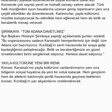
Konserde çok sayıda yerel ve mahalli sanatçı sahne alacak. Türk
halk müziğinden oyun havalarına uzanan geniş repertuarın yanı sıra
çeşitli etkinlikler de düzenlenecek. Katılımcılar, yayla kültürünü
müzikle buluşturacak bu etkinlikte hem eğlenecek hem de birlik ve
beraberlik mesajı verecek.
ŞİRİNKAYA: “TÜM ADANA DAVETLİMİZ”
İlçe Başkanı Hüseyin Şirinkaya yaptığı açıklamada şunları söyledi:
“Bu organizasyonu sadece Karaisalılı hemşerilerimiz için değil, tüm
Adana için hazırlıyoruz. Kızıldağ’ın serin havasında bir araya gelip
kardeşliğimizi pekiştireceğiz. Birlik ve beraberliğimizin en güzel
örneklerinden birini sergilemek istiyoruz. Herkesi davet ediyoruz.”
YAYLA KÜLTÜRÜNE YENİ BİR RENK
Konser, Karaisalı’nın yayla kültürünü canlandırmanın yanı sıra
bölgenin sosyal hayatına da yeni bir soluk katacak. Hem gençlerin
hem de ailelerin katılımıyla şenlik havasında geçmesi beklenen
konser, Kızıldağ’ın yaz akşamlarını renklendirecek.