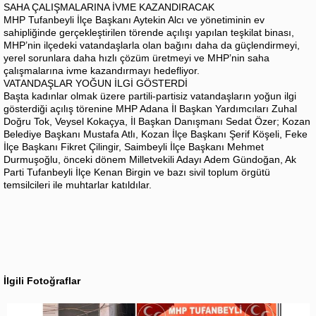
SAHA ÇALIŞMALARINA İVME KAZANDIRACAK
MHP Tufanbeyli İlçe Başkanı Aytekin Alcı ve yönetiminin ev
sahipliğinde gerçekleştirilen törende açılışı yapılan teşkilat binası,
MHP’nin ilçedeki vatandaşlarla olan bağını daha da güçlendirmeyi,
yerel sorunlara daha hızlı çözüm üretmeyi ve MHP’nin saha
çalışmalarına ivme kazandırmayı hedefliyor.
VATANDAŞLAR YOĞUN İLGİ GÖSTERDİ
Başta kadınlar olmak üzere partili-partisiz vatandaşların yoğun ilgi
gösterdiği açılış törenine MHP Adana İl Başkan Yardımcıları Zuhal
Doğru Tok, Veysel Kokaçya, İl Başkan Danışmanı Sedat Özer; Kozan
Belediye Başkanı Mustafa Atlı, Kozan İlçe Başkanı Şerif Köşeli, Feke
İlçe Başkanı Fikret Çilingir, Saimbeyli İlçe Başkanı Mehmet
Durmuşoğlu, önceki dönem Milletvekili Adayı Adem Gündoğan, Ak
Parti Tufanbeyli İlçe Kenan Birgin ve bazı sivil toplum örgütü
temsilcileri ile muhtarlar katıldılar.
İlgili Fotoğraflar