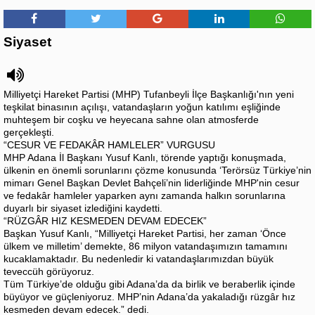
Siyaset
Milliyetçi Hareket Partisi (MHP) Tufanbeyli İlçe Başkanlığı'nın yeni
teşkilat binasının açılışı, vatandaşların yoğun katılımı eşliğinde
muhteşem bir coşku ve heyecana sahne olan atmosferde
gerçekleşti.
“CESUR VE FEDAKÂR HAMLELER” VURGUSU
MHP Adana İl Başkanı Yusuf Kanlı, törende yaptığı konuşmada,
ülkenin en önemli sorunlarını çözme konusunda ‘Terörsüz Türkiye’nin
mimarı Genel Başkan Devlet Bahçeli’nin liderliğinde MHP'nin cesur
ve fedakâr hamleler yaparken aynı zamanda halkın sorunlarına
duyarlı bir siyaset izlediğini kaydetti.
“RÜZGÂR HIZ KESMEDEN DEVAM EDECEK”
Başkan Yusuf Kanlı, “Milliyetçi Hareket Partisi, her zaman ‘Önce
ülkem ve milletim’ demekte, 86 milyon vatandaşımızın tamamını
kucaklamaktadır. Bu nedenledir ki vatandaşlarımızdan büyük
teveccüh görüyoruz.
Tüm Türkiye’de olduğu gibi Adana’da da birlik ve beraberlik içinde
büyüyor ve güçleniyoruz. MHP’nin Adana’da yakaladığı rüzgâr hız
kesmeden devam edecek.” dedi.