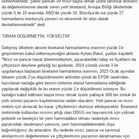
üstlenmektedir. Şeker pancarı ve mısır başta olmak üzere tarımsal atıkların
da değerlenmesine olanak veren yerli bioetanol, Avrupa Birliği ülkelerinde
yüzde 5 ile 10 arasında, ABD’de yüzde 10, Brezilya’da ise yüzde 27
harmanlama oranlarıyla çevreci ve ekonomik bir ürün olarak
desteklenmektedir" dedi.
"ORANI DÜŞÜRMEYİN, YÜKSELTİN"
Gelişmiş ülkelerin aksine bioetanol harmanlanma oranının yüzde 1'e
girişimlerinin kabul edilemeyeceğini aktaran Ayhan Barut, şunları kaydetti:
"Mısır ve pancar hasat dönemindeyken, piyasalardaki talep ve fiyatların da
çiftçimizin aleyhine geliştiği bu günlerde, 2014 yılında yüzde 3 ile
uygulamaya başlayan bioetanol harmanlama oranının, 2023 Ocak ayından
itibaren yüzde 2’ye düşürülmesinin ardından şimdi de EPDK tarafından
hazırlanan taslağa göre benzin türlerine etanol harmanlama tebliğinde
yapılacak değişiklik ile bu oranın yüzde 1’e düşürülmesi isteniyor. Bu
taslağın kabul edilmesi başta mısır olmak üzere yaklaşık 600 bin tonluk bir
yerli ürünün pazarını kaybetmesine neden olacaktır. Yerli pancar ve mısır
üretimi için alınacak bu karar, çiftçilerimizi olumsuz etkileyecektir. Bioetanol
üretiminde kullanılan mısırın artığı olan DDGS ise hayvancılık için yüksek
proteinli ve besleyici bir yem hammaddesi olması nedeniyle mısır
pazarındaki daralmanın yanısıra, yem hammaddelerindeki dışa
bağımlılığımız da artacaktır. Bu nedenle mısır, pancar ve tarımsal
atıklarımızın değerlenmesi ve çiftçilerimizin pazarının daralmaması için