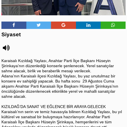
Siyaset
Karaisalı Kızıldağ Yaylası, Anahtar Parti İlçe Başkanı Hüseyin
Şirinkaya’nın düzenlediği konserle şenlenecek. Yerel sanatçılar
sahne alacak, birlik ve beraberlik mesajı verilecek.
Adana’nın Karaisalı ilçesi Kızıldağ Yaylası, bu yaz unutulmaz bir
konsere ev sahipliği yapacak. Bu hafta sonu 29 Ağustos Cuma
akşamı Anahtar Parti Karaisalı İlçe Başkanı Hüseyin Şirinkaya’nın
öncülüğünde düzenlenecek etkinlikte yerel ve mahalli sanatçılar
sahne alacak.
KIZILDAĞ’DA SANAT VE EĞLENCE BİR ARAYA GELECEK
Karaisalı’nın serin ve temiz havasıyla bilinen Kızıldağ Yaylası, bu yıl
kültürel ve sanatsal bir buluşmaya hazırlanıyor. Anahtar Parti
Karaisalı İlçe Başkanı Hüseyin Şirinkaya, hemşerilerini ve tüm
Adanalıları yaylada düzenlenecek büyük konsere davet etti.