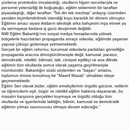
yüzlerce protokolün imzalandığı, okulların hijyen sorunlarıyla ve
personel yetersizliği ile boğuştuğu, eğitim sisteminin bir taraftan
piyasalaştığı, diğer taraftan “Tek din tek mezhep” anlayışı üzerinden
yeniden biçimlendirilmek istendiği koyu karanlık bir dönem olmuştur.
Eğitimin amacı siyasi iktidarın ideolojik arka bahçesini inşa etmek ya
da sermayeye bedava iş gücü devşirmek değildir.
Millî Eğitim Bakanlığı’nın sosyal medya hesaplarında yüksek
bütçelerle hazırlatılan propaganda amaçlı videolar, eğitimde yaşanan
yapısal çöküşü gizlemeye yetmemektedir.
Gerçek bir eğitim reformu; kurumsal videolarla parlatılan görselliğin
propaganda aracına dönüştürülmesiyle değil, kamusal, parasız,
demokratik, nitelikli, bilimsel, laik, cinsiyet eşitlikçi ve ana dilinde
eğitimin tüm okullarda somut olarak yaşama geçirilmesiyle
mümkündür. Bakanlığın süslü söylemleri ve “başarı” anlatısı,
toplumun önüne konulmuş bir “Maarif Masalı” olmaktan öteye
geçmemektedir.
Eğitim Sen olarak bizler; eğitim emekçilerinin örgütlü gücüne, velilerin
ve öğrencilerin eşit, özgür ve nitelikli eğitim hakkına dayanarak, bu
masalın karşısına gerçekleri koymaya ve örgütlü olduğu tüm
okullarda ve işyerlerinde laikliğin, bilimin, kamusal ve demokratik
eğitimin yılmaz savunucusu olmaya devam edeceğiz.”