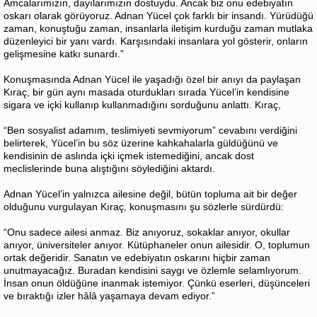
Amcalarımızın, dayılarımızın dostuydu. Ancak biz onu edebiyatın
oskarı olarak görüyoruz. Adnan Yücel çok farklı bir insandı. Yürüdüğü
zaman, konuştuğu zaman, insanlarla iletişim kurduğu zaman mutlaka
düzenleyici bir yanı vardı. Karşısındaki insanlara yol gösterir, onların
gelişmesine katkı sunardı.”
Konuşmasında Adnan Yücel ile yaşadığı özel bir anıyı da paylaşan
Kıraç, bir gün aynı masada oturdukları sırada Yücel’in kendisine
sigara ve içki kullanıp kullanmadığını sorduğunu anlattı. Kıraç,
“Ben sosyalist adamım, teslimiyeti sevmiyorum” cevabını verdiğini
belirterek, Yücel’in bu söz üzerine kahkahalarla güldüğünü ve
kendisinin de aslında içki içmek istemediğini, ancak dost
meclislerinde buna alıştığını söylediğini aktardı.
Adnan Yücel’in yalnızca ailesine değil, bütün topluma ait bir değer
olduğunu vurgulayan Kıraç, konuşmasını şu sözlerle sürdürdü:
“Onu sadece ailesi anmaz. Biz anıyoruz, sokaklar anıyor, okullar
anıyor, üniversiteler anıyor. Kütüphaneler onun ailesidir. O, toplumun
ortak değeridir. Sanatın ve edebiyatın oskarını hiçbir zaman
unutmayacağız. Buradan kendisini saygı ve özlemle selamlıyorum.
İnsan onun öldüğüne inanmak istemiyor. Çünkü eserleri, düşünceleri
ve bıraktığı izler hâlâ yaşamaya devam ediyor.”