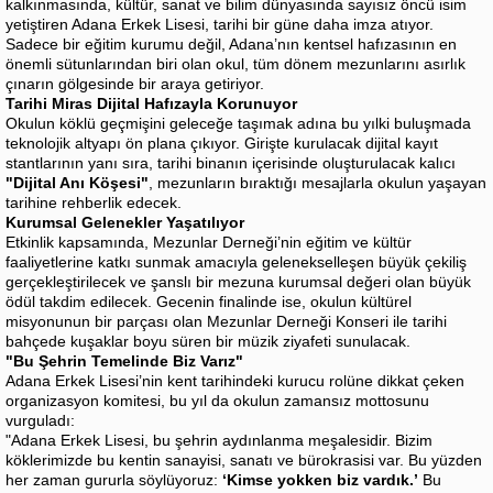
kalkınmasında, kültür, sanat ve bilim dünyasında sayısız öncü isim
yetiştiren Adana Erkek Lisesi, tarihi bir güne daha imza atıyor.
Sadece bir eğitim kurumu değil, Adana’nın kentsel hafızasının en
önemli sütunlarından biri olan okul, tüm dönem mezunlarını asırlık
çınarın gölgesinde bir araya getiriyor.
Tarihi Miras Dijital Hafızayla Korunuyor
Okulun köklü geçmişini geleceğe taşımak adına bu yılki buluşmada
teknolojik altyapı ön plana çıkıyor. Girişte kurulacak dijital kayıt
stantlarının yanı sıra, tarihi binanın içerisinde oluşturulacak kalıcı
"Dijital Anı Köşesi"
, mezunların bıraktığı mesajlarla okulun yaşayan
tarihine rehberlik edecek.
Kurumsal Gelenekler Yaşatılıyor
Etkinlik kapsamında, Mezunlar Derneği’nin eğitim ve kültür
faaliyetlerine katkı sunmak amacıyla gelenekselleşen büyük çekiliş
gerçekleştirilecek ve şanslı bir mezuna kurumsal değeri olan büyük
ödül takdim edilecek. Gecenin finalinde ise, okulun kültürel
misyonunun bir parçası olan Mezunlar Derneği Konseri ile tarihi
bahçede kuşaklar boyu süren bir müzik ziyafeti sunulacak.
"Bu Şehrin Temelinde Biz Varız"
Adana Erkek Lisesi’nin kent tarihindeki kurucu rolüne dikkat çeken
organizasyon komitesi, bu yıl da okulun zamansız mottosunu
vurguladı:
"Adana Erkek Lisesi, bu şehrin aydınlanma meşalesidir. Bizim
köklerimizde bu kentin sanayisi, sanatı ve bürokrasisi var. Bu yüzden
her zaman gururla söylüyoruz:
‘Kimse yokken biz vardık.’
Bu