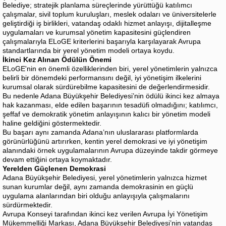
Belediye; stratejik planlama süreçlerinde yürüttüğü katılımcı
çalışmalar, sivil toplum kuruluşları, meslek odaları ve üniversitelerle
geliştirdiği iş birlikleri, vatandaş odaklı hizmet anlayışı, dijitalleşme
uygulamaları ve kurumsal yönetim kapasitesini güçlendiren
çalışmalarıyla ELoGE kriterlerini başarıyla karşılayarak Avrupa
standartlarında bir yerel yönetim modeli ortaya koydu.
İkinci Kez Alınan Ödülün Önemi
ELoGE'nin en önemli özelliklerinden biri, yerel yönetimlerin yalnızca
belirli bir dönemdeki performansını değil, iyi yönetişim ilkelerini
kurumsal olarak sürdürebilme kapasitesini de değerlendirmesidir.
Bu nedenle Adana Büyükşehir Belediyesi’nin ödülü ikinci kez almaya
hak kazanması, elde edilen başarının tesadüfi olmadığını; katılımcı,
şeffaf ve demokratik yönetim anlayışının kalıcı bir yönetim modeli
haline geldiğini göstermektedir.
Bu başarı aynı zamanda Adana’nın uluslararası platformlarda
görünürlüğünü artırırken, kentin yerel demokrasi ve iyi yönetişim
alanındaki örnek uygulamalarının Avrupa düzeyinde takdir görmeye
devam ettiğini ortaya koymaktadır.
Yerelden Güçlenen Demokrasi
Adana Büyükşehir Belediyesi, yerel yönetimlerin yalnızca hizmet
sunan kurumlar değil, aynı zamanda demokrasinin en güçlü
uygulama alanlarından biri olduğu anlayışıyla çalışmalarını
sürdürmektedir.
Avrupa Konseyi tarafından ikinci kez verilen Avrupa İyi Yönetişim
Mükemmelliği Markası, Adana Büyükşehir Belediyesi’nin vatandaş