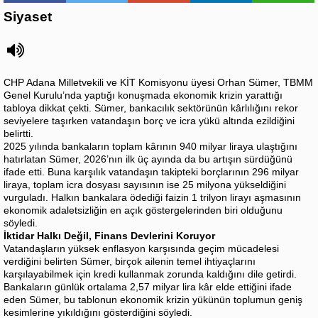
Siyaset
CHP Adana Milletvekili ve KİT Komisyonu üyesi Orhan Sümer, TBMM
Genel Kurulu’nda yaptığı konuşmada ekonomik krizin yarattığı
tabloya dikkat çekti. Sümer, bankacılık sektörünün kârlılığını rekor
seviyelere taşırken vatandaşın borç ve icra yükü altında ezildiğini
belirtti.
2025 yılında bankaların toplam kârının 940 milyar liraya ulaştığını
hatırlatan Sümer, 2026’nın ilk üç ayında da bu artışın sürdüğünü
ifade etti. Buna karşılık vatandaşın takipteki borçlarının 296 milyar
liraya, toplam icra dosyası sayısının ise 25 milyona yükseldiğini
vurguladı. Halkın bankalara ödediği faizin 1 trilyon lirayı aşmasının
ekonomik adaletsizliğin en açık göstergelerinden biri olduğunu
söyledi.
İktidar Halkı Değil, Finans Devlerini Koruyor
Vatandaşların yüksek enflasyon karşısında geçim mücadelesi
verdiğini belirten Sümer, birçok ailenin temel ihtiyaçlarını
karşılayabilmek için kredi kullanmak zorunda kaldığını dile getirdi.
Bankaların günlük ortalama 2,57 milyar lira kâr elde ettiğini ifade
eden Sümer, bu tablonun ekonomik krizin yükünün toplumun geniş
kesimlerine yıkıldığını gösterdiğini söyledi.