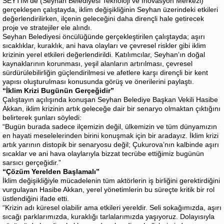
SEYTİM’de (Seyhan Belediyesi Teknoloji ve İnovasyon Merkezi)
gerçekleşen çalıştayda, iklim değişikliğinin Seyhan üzerindeki etkileri
değerlendirilirken, ilçenin geleceğini daha dirençli hale getirecek
proje ve stratejiler ele alındı.
Seyhan Belediyesi öncülüğünde gerçekleştirilen çalıştayda; aşırı
sıcaklıklar, kuraklık, ani hava olayları ve çevresel riskler gibi iklim
krizinin yerel etkileri değerlendirildi. Katılımcılar, Seyhan’ın doğal
kaynaklarının korunması, yeşil alanların artırılması, çevresel
sürdürülebilirliğin güçlendirilmesi ve afetlere karşı dirençli bir kent
yapısı oluşturulması konusunda görüş ve önerilerini paylaştı.
“İklim Krizi Bugünün Gerçeğidir”
Çalıştayın açılışında konuşan Seyhan Belediye Başkan Vekili Hasibe
Akkan, iklim krizinin artık geleceğe dair bir senaryo olmaktan çıktığını
belirterek şunları söyledi:
“Bugün burada sadece ilçemizin değil, ülkemizin ve tüm dünyamızın
en hayati meselelerinden birini konuşmak için bir aradayız. İklim krizi
artık yarının distopik bir senaryosu değil; Çukurova’nın kalbinde aşırı
sıcaklar ve ani hava olaylarıyla bizzat tecrübe ettiğimiz bugünün
sarsıcı gerçeğidir.”
“Çözüm Yerelden Başlamalı”
İklim değişikliğiyle mücadelenin tüm aktörlerin iş birliğini gerektirdiğini
vurgulayan Hasibe Akkan, yerel yönetimlerin bu süreçte kritik bir rol
üstlendiğini ifade etti.
“Krizin adı küresel olabilir ama etkileri yereldir. Seli sokağımızda, aşırı
sıcağı parklarımızda, kuraklığı tarlalarımızda yaşıyoruz. Dolayısıyla