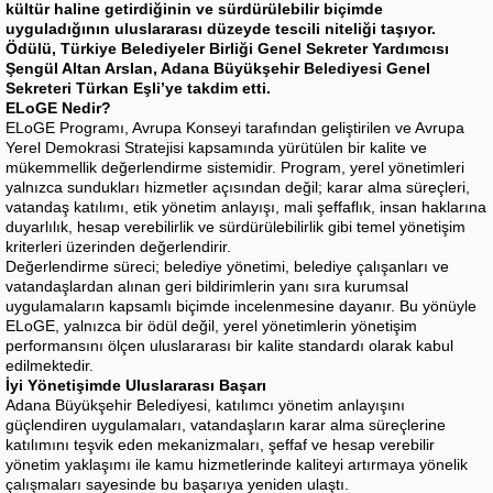
kültür haline getirdiğinin ve sürdürülebilir biçimde
uyguladığının uluslararası düzeyde tescili niteliği taşıyor.
Ödülü, Türkiye Belediyeler Birliği Genel Sekreter Yardımcısı
Şengül Altan Arslan, Adana Büyükşehir Belediyesi Genel
Sekreteri Türkan Eşli’ye takdim etti.
ELoGE Nedir?
ELoGE Programı, Avrupa Konseyi tarafından geliştirilen ve Avrupa
Yerel Demokrasi Stratejisi kapsamında yürütülen bir kalite ve
mükemmellik değerlendirme sistemidir. Program, yerel yönetimleri
yalnızca sundukları hizmetler açısından değil; karar alma süreçleri,
vatandaş katılımı, etik yönetim anlayışı, mali şeffaflık, insan haklarına
duyarlılık, hesap verebilirlik ve sürdürülebilirlik gibi temel yönetişim
kriterleri üzerinden değerlendirir.
Değerlendirme süreci; belediye yönetimi, belediye çalışanları ve
vatandaşlardan alınan geri bildirimlerin yanı sıra kurumsal
uygulamaların kapsamlı biçimde incelenmesine dayanır. Bu yönüyle
ELoGE, yalnızca bir ödül değil, yerel yönetimlerin yönetişim
performansını ölçen uluslararası bir kalite standardı olarak kabul
edilmektedir.
İyi Yönetişimde Uluslararası Başarı
Adana Büyükşehir Belediyesi, katılımcı yönetim anlayışını
güçlendiren uygulamaları, vatandaşların karar alma süreçlerine
katılımını teşvik eden mekanizmaları, şeffaf ve hesap verebilir
yönetim yaklaşımı ile kamu hizmetlerinde kaliteyi artırmaya yönelik
çalışmaları sayesinde bu başarıya yeniden ulaştı.