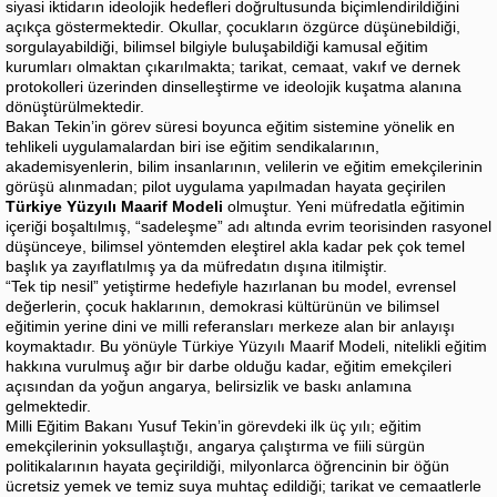
siyasi iktidarın ideolojik hedefleri doğrultusunda biçimlendirildiğini
açıkça göstermektedir. Okullar, çocukların özgürce düşünebildiği,
sorgulayabildiği, bilimsel bilgiyle buluşabildiği kamusal eğitim
kurumları olmaktan çıkarılmakta; tarikat, cemaat, vakıf ve dernek
protokolleri üzerinden dinselleştirme ve ideolojik kuşatma alanına
dönüştürülmektedir.
Bakan Tekin’in görev süresi boyunca eğitim sistemine yönelik en
tehlikeli uygulamalardan biri ise eğitim sendikalarının,
akademisyenlerin, bilim insanlarının, velilerin ve eğitim emekçilerinin
görüşü alınmadan; pilot uygulama yapılmadan hayata geçirilen
Türkiye Yüzyılı Maarif Modeli
olmuştur. Yeni müfredatla eğitimin
içeriği boşaltılmış, “sadeleşme” adı altında evrim teorisinden rasyonel
düşünceye, bilimsel yöntemden eleştirel akla kadar pek çok temel
başlık ya zayıflatılmış ya da müfredatın dışına itilmiştir.
“Tek tip nesil” yetiştirme hedefiyle hazırlanan bu model, evrensel
değerlerin, çocuk haklarının, demokrasi kültürünün ve bilimsel
eğitimin yerine dini ve milli referansları merkeze alan bir anlayışı
koymaktadır. Bu yönüyle Türkiye Yüzyılı Maarif Modeli, nitelikli eğitim
hakkına vurulmuş ağır bir darbe olduğu kadar, eğitim emekçileri
açısından da yoğun angarya, belirsizlik ve baskı anlamına
gelmektedir.
Milli Eğitim Bakanı Yusuf Tekin’in görevdeki ilk üç yılı; eğitim
emekçilerinin yoksullaştığı, angarya çalıştırma ve fiili sürgün
politikalarının hayata geçirildiği, milyonlarca öğrencinin bir öğün
ücretsiz yemek ve temiz suya muhtaç edildiği; tarikat ve cemaatlerle