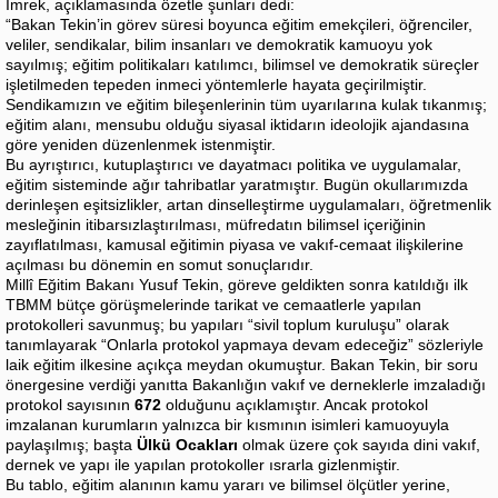
İmrek, açıklamasında özetle şunları dedi:
“Bakan Tekin’in görev süresi boyunca eğitim emekçileri, öğrenciler,
veliler, sendikalar, bilim insanları ve demokratik kamuoyu yok
sayılmış; eğitim politikaları katılımcı, bilimsel ve demokratik süreçler
işletilmeden tepeden inmeci yöntemlerle hayata geçirilmiştir.
Sendikamızın ve eğitim bileşenlerinin tüm uyarılarına kulak tıkanmış;
eğitim alanı, mensubu olduğu siyasal iktidarın ideolojik ajandasına
göre yeniden düzenlenmek istenmiştir.
Bu ayrıştırıcı, kutuplaştırıcı ve dayatmacı politika ve uygulamalar,
eğitim sisteminde ağır tahribatlar yaratmıştır. Bugün okullarımızda
derinleşen eşitsizlikler, artan dinselleştirme uygulamaları, öğretmenlik
mesleğinin itibarsızlaştırılması, müfredatın bilimsel içeriğinin
zayıflatılması, kamusal eğitimin piyasa ve vakıf-cemaat ilişkilerine
açılması bu dönemin en somut sonuçlarıdır.
Millî Eğitim Bakanı Yusuf Tekin, göreve geldikten sonra katıldığı ilk
TBMM bütçe görüşmelerinde tarikat ve cemaatlerle yapılan
protokolleri savunmuş; bu yapıları “sivil toplum kuruluşu” olarak
tanımlayarak “Onlarla protokol yapmaya devam edeceğiz” sözleriyle
laik eğitim ilkesine açıkça meydan okumuştur. Bakan Tekin, bir soru
önergesine verdiği yanıtta Bakanlığın vakıf ve derneklerle imzaladığı
protokol sayısının
672
olduğunu açıklamıştır. Ancak protokol
imzalanan kurumların yalnızca bir kısmının isimleri kamuoyuyla
paylaşılmış; başta
Ülkü Ocakları
olmak üzere çok sayıda dini vakıf,
dernek ve yapı ile yapılan protokoller ısrarla gizlenmiştir.
Bu tablo, eğitim alanının kamu yararı ve bilimsel ölçütler yerine,