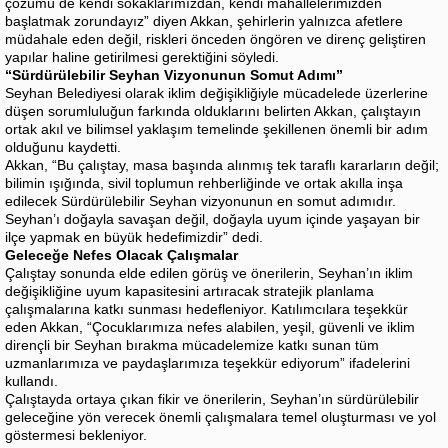
çözümü de kendi sokaklarımızdan, kendi mahallelerimizden
başlatmak zorundayız” diyen Akkan, şehirlerin yalnızca afetlere
müdahale eden değil, riskleri önceden öngören ve direnç geliştiren
yapılar haline getirilmesi gerektiğini söyledi.
“Sürdürülebilir Seyhan Vizyonunun Somut Adımı”
Seyhan Belediyesi olarak iklim değişikliğiyle mücadelede üzerlerine
düşen sorumluluğun farkında olduklarını belirten Akkan, çalıştayın
ortak akıl ve bilimsel yaklaşım temelinde şekillenen önemli bir adım
olduğunu kaydetti.
Akkan, “Bu çalıştay, masa başında alınmış tek taraflı kararların değil;
bilimin ışığında, sivil toplumun rehberliğinde ve ortak akılla inşa
edilecek Sürdürülebilir Seyhan vizyonunun en somut adımıdır.
Seyhan’ı doğayla savaşan değil, doğayla uyum içinde yaşayan bir
ilçe yapmak en büyük hedefimizdir” dedi.
Geleceğe Nefes Olacak Çalışmalar
Çalıştay sonunda elde edilen görüş ve önerilerin, Seyhan’ın iklim
değişikliğine uyum kapasitesini artıracak stratejik planlama
çalışmalarına katkı sunması hedefleniyor. Katılımcılara teşekkür
eden Akkan, “Çocuklarımıza nefes alabilen, yeşil, güvenli ve iklim
dirençli bir Seyhan bırakma mücadelemize katkı sunan tüm
uzmanlarımıza ve paydaşlarımıza teşekkür ediyorum” ifadelerini
kullandı.
Çalıştayda ortaya çıkan fikir ve önerilerin, Seyhan’ın sürdürülebilir
geleceğine yön verecek önemli çalışmalara temel oluşturması ve yol
göstermesi bekleniyor.