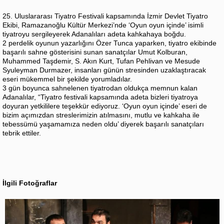
25. Uluslararası Tiyatro Festivali kapsamında İzmir Devlet Tiyatro
Ekibi, Ramazanoğlu Kültür Merkezi’nde ‘Oyun oyun içinde’ isimli
tiyatroyu sergileyerek Adanalıları adeta kahkahaya boğdu.
2 perdelik oyunun yazarlığını Özer Tunca yaparken, tiyatro ekibinde
başarılı sahne gösterisini sunan sanatçılar Umut Kolburan,
Muhammed Taşdemir, S. Akın Kurt, Tufan Pehlivan ve Mesude
Syuleyman Durmazer, insanları günün stresinden uzaklaştıracak
eseri mükemmel bir şekilde yorumladılar.
3 gün boyunca sahnelenen tiyatrodan oldukça memnun kalan
Adanalılar, “Tiyatro festivali kapsamında adeta bizleri tiyatroya
doyuran yetkililere teşekkür ediyoruz. ‘Oyun oyun içinde’ eseri de
bizim açımızdan streslerimizin atılmasını, mutlu ve kahkaha ile
tebessümü yaşamamıza neden oldu’ diyerek başarılı sanatçıları
tebrik ettiler.
İlgili Fotoğraflar