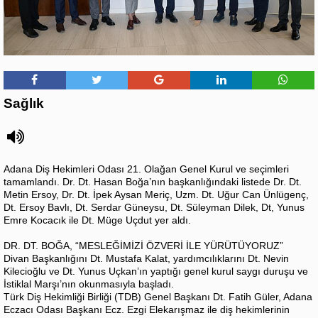
Sağlık
Adana Diş Hekimleri Odası 21. Olağan Genel Kurul ve seçimleri
tamamlandı. Dr. Dt. Hasan Boğa’nın başkanlığındaki listede Dr. Dt.
Metin Ersoy, Dr. Dt. İpek Aysan Meriç, Uzm. Dt. Uğur Can Ünlügenç,
Dt. Ersoy Bavlı, Dt. Serdar Güneysu, Dt. Süleyman Dilek, Dt, Yunus
Emre Kocacık ile Dt. Müge Uçdut yer aldı.
DR. DT. BOĞA, “MESLEĞİMİZİ ÖZVERİ İLE YÜRÜTÜYORUZ”
Divan Başkanlığını Dt. Mustafa Kalat, yardımcılıklarını Dt. Nevin
Kilecioğlu ve Dt. Yunus Uçkan’ın yaptığı genel kurul saygı duruşu ve
İstiklal Marşı’nın okunmasıyla başladı.
Türk Diş Hekimliği Birliği (TDB) Genel Başkanı Dt. Fatih Güler, Adana
Eczacı Odası Başkanı Ecz. Ezgi Elekarışmaz ile diş hekimlerinin