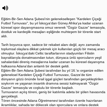
Eğitim-Bir-Sen Adana Şubesi'nin gelenekselleşen "Kardelen Çiçeği
Futbol Turnuvası", bu yıl İskoçya'dan Güney Afrika'ya kadar uzanan
küresel spor dayanışmasına omuz vererek "Özgür Gazze" temasıyla,
dostluk ve kardeşlik mesajları eşliğinde muhteşem bir törenle start
aldı.
Tarih boyunca spor, sadece bir rekabet alanı değil, aynı zamanda
toplumsal olaylara dikkat çekmek için kullanılan güçlü bir mesaj aracı
olmuştur. İskoçya'daki Celtic taraftarlarının stadyumları Filistin
bayraklarıyla donatmasından tutun, dünyaca ünlü sporcuların yeşil
sahalardaki direniş mesajlarına kadar uzanan bu küresel dayanışma
halkasına Adana'dan anlamlı bir destek geldi.
Eğitim-Bir-Sen Adana Şubesi tarafından bu yıl 16.'sı organize edilen
geleneksel Kardelen Çiçeği Futbol Turnuvası, Gazze’de tüm
dünyanın gözü önünde İsrail işgal güçleri tarafından gerçekleştirilen
soykırım ve yaşanan insanlık dramına sessiz kalmayarak "Özgür
Gazze" temasıyla ve coşkulu bir törenle başladı.
Turnuvanın açılış töreni, geniş bir katılımla adeta bir şölen havasında
gerçekleşti.
Tören öncesinde Adana Öğretmenevi tarafından özenle hazırlanan
ikramlıklar, sahada ter dökecek olan sporculara ve onlara destek