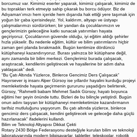
borcumuz var. Kimimiz eserler yaparak, kimimiz çalışarak, kimimiz de
bu toprakları terk etmeyip sahip çıkarak bu borcu ödüyor. Biz de
Adıyaman’ımızı hem içeride hem dışarıda hak ettiği yere taşımak için
yoğun bir çaba içerisindeyiz. Yol, kaldırım, altyapı ve üstyapı
çalışmalarımızı sürdürürken; bir yandan da çocuklarımızın ve
gençlerimizin geleceğine katkı sunacak yatırımları hayata
geçiriyoruz. Çocuklarının güvende olduğu, iyi eğitim aldığı şehirler
hızla yükselir. Bu nedenle eğitim, kültür ve bilim yatırımlarını hiçbir
zaman geri planda bırakmadık. Bugün kentimize dördüncü
kütüphaneyi kazandırıyoruz. Burası yalnızca bir kütüphane değil,
aynı zamanda bir bilim merkezi. Gençlerimiz burada çalışacak,
araştıracak, kendilerini geliştirecek ve hayallerine bir adım daha
yaklaşacak” dedi.
“Bu Çatı Altında Yüzlerce, Binlerce Gencimiz Ders Çalışacak”
Hayırsever iş insanı Alper Gürsoy ise yıllardır hayalini kurduğu projeyi
memleketinde hayata geçirmenin gururunu yaşadığını belirterek,
Gürsoy, “Rahmetli babam Mehmet Sadık Gürsoy, hayatı boyunca
eğitimi her şeyin önünde tuttu. Bizleri de bu bilinçle yetiştirdi. Bugün
onun adını taşıyan bir kütüphaneyi memleketimize kazandırmanın
tarifsiz mutluluğunu yaşıyorum. Bu çatı altında yüzlerce, binlerce
gencimiz ders çalışacak, kendini geliştirecek ve geleceğe daha güçlü
hazırlanacak” ifadelerini kullandı.
Bilim ve Teknoloji Altyapısı Dikkat Çekti
Rotary 2430 Bölge Federasyonu desteğiyle kurulan bilim ve teknoloji
laboratuvarında modern bilgisayarlar, tabletler, teleskoplar, robotik