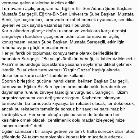
vermeye gelen ailelerine takdim edildi.
Turnuvanın açılış programına; Eğitim-Bir-Sen Adana Şube Başkanı
Mustafa Sarıgeçili, Eğitim-Bir-Sen Üniversite Şube Başkanı Mustafa
Benli, ilçe başkanları, turnuvada rekabet edecek oyuncular, sendika
üyeleri ve çok sayıda vatandaş hazır bulundu.
Karın altından güneşe doğru uzanan ve zorluklara karşı direnişi
simgeleyen kardelen çiçeğinden adını alan turnuvanın açılış
konuşmasını yapan Şube Başkanı Mustafa Sarıgeçili, etkinliğin
ruhuna uygun güçlü mesajlar verdi.
Her yıl farklı bir toplumsal konuyu tema olarak belirlediklerini
hatırlatan Sarıgeçili, "Bu yıl gözümüzün bebeği, ilk kıblemiz Mescid-i
Aksa'nın bulunduğu topraklarda yaşanan soykırıma dikkat çekmek
istedik. Bu yüzden turnuvamızı 'Özgür Gazze' başlığı altında
düzenleme kararı aldık" ifadelerini kullandı.
Sporun birleştirici gücüne inandıklarını belirten Başkan Sarıgeçili,
turnuvanın Eğitim-Bir-Sen üyeleri arasındaki birlik, beraberlik ve
dayanışma ruhunu zirveye taşıdığını vurguladı. Sarıgeçili, "Bizim
organizasyonumuzun değişmez sloganı 'Kaybedeni olmayan
turnuva'dır. Bu turnuvada kıyasıya bir rekabet olacak, ter dökülecek;
ancak bu rekabetin temelinde sonsuz bir saygı ve sarsılmaz bir
kardeşlik var. Her sene olduğu gibi bu sene de toplumun her
kesimine örnek olacak, centilmenlik dolu maçlar izleyeceğimize
inancım tamdır" dedi.
Eğitim camiasını bir araya getiren ve tam 6 hafta sürecek olan futbol
şöleninde 24 takım şampiyonluk kupası için mücadele edecek.