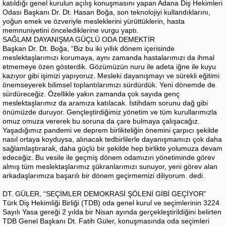
katıldığı genel kurulun açılış konuşmasını yapan Adana Diş Hekimleri
Odası Başkanı Dr. Dt. Hasan Boğa, son teknolojiyi kullandıklarını,
yoğun emek ve özveriyle mesleklerini yürüttüklerin, hasta
memnuniyetini öncelediklerine vurgu yaptı.
SAĞLAM DAYANIŞMA GÜÇLÜ ODA DEMEKTİR
Başkan Dr. Dt. Boğa, “Biz bu iki yıllık dönem içerisinde
meslektaşlarımızı korumaya, aynı zamanda hastalarımızı da ihmal
etmemeye özen gösterdik. Gözümüzün nuru ile adeta iğne ile kuyu
kazıyor gibi işimizi yapıyoruz. Mesleki dayanışmayı ve sürekli eğitimi
önemseyerek bilimsel toplantılarımızı sürdürdük. Yeni dönemde de
sürdüreceğiz. Özellikle yakın zamanda çok sayıda genç
meslektaşlarımız da aramıza katılacak. İstihdam sorunu dağ gibi
önümüzde duruyor. Gençleştirdiğimiz yönetim ve tüm kurullarımızla
omuz omuza vererek bu soruna da çare bulmaya çalışacağız.
Yaşadığımız pandemi ve deprem birlikteliğin önemini çarpıcı şekilde
nasıl ortaya koyduysa, alınacak tedbirlilerle dayanışmamızı çok daha
sağlamlaştırarak, daha güçlü bir şekilde hep birlikte yolumuza devam
edeceğiz. Bu vesile ile geçmiş dönem odamızın yönetiminde görev
almış tüm meslektaşlarımız şükranlarımızı sunuyor, yeni görev alan
arkadaşlarımıza başarılı bir dönem geçirmemizi diliyorum. dedi.
DT. GÜLER, “SEÇİMLER DEMOKRASİ ŞÖLENİ GİBİ GEÇİYOR”
Türk Diş Hekimliği Birliği (TDB) oda genel kurul ve seçimlerinin 3224
Sayılı Yasa gereği 2 yılda bir Nisan ayında gerçekleştirildiğini belirten
TDB Genel Başkanı Dt. Fatih Güler, konuşmasında oda seçimleri