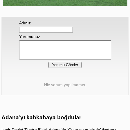
Adınız
Yorumunuz
Hiç yorum yapılmamış.
Adana’yı kahkahaya boğdular
İzmir Devlet Tiyatro Ekibi, Adana’da ‘Oyun oyun içinde’ tiyatroyu