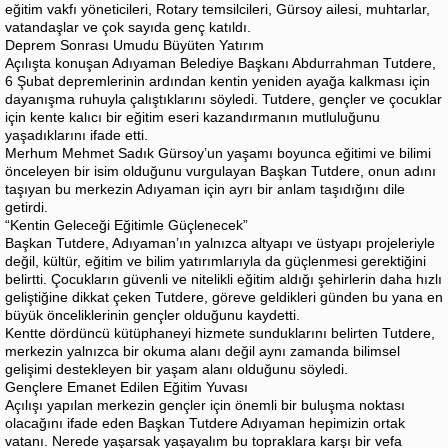
eğitim vakfı yöneticileri, Rotary temsilcileri, Gürsoy ailesi, muhtarlar,
vatandaşlar ve çok sayıda genç katıldı.
Deprem Sonrası Umudu Büyüten Yatırım
Açılışta konuşan Adıyaman Belediye Başkanı Abdurrahman Tutdere,
6 Şubat depremlerinin ardından kentin yeniden ayağa kalkması için
dayanışma ruhuyla çalıştıklarını söyledi. Tutdere, gençler ve çocuklar
için kente kalıcı bir eğitim eseri kazandırmanın mutluluğunu
yaşadıklarını ifade etti.
Merhum Mehmet Sadık Gürsoy’un yaşamı boyunca eğitimi ve bilimi
önceleyen bir isim olduğunu vurgulayan Başkan Tutdere, onun adını
taşıyan bu merkezin Adıyaman için ayrı bir anlam taşıdığını dile
getirdi.
“Kentin Geleceği Eğitimle Güçlenecek”
Başkan Tutdere, Adıyaman’ın yalnızca altyapı ve üstyapı projeleriyle
değil, kültür, eğitim ve bilim yatırımlarıyla da güçlenmesi gerektiğini
belirtti. Çocukların güvenli ve nitelikli eğitim aldığı şehirlerin daha hızlı
geliştiğine dikkat çeken Tutdere, göreve geldikleri günden bu yana en
büyük önceliklerinin gençler olduğunu kaydetti.
Kentte dördüncü kütüphaneyi hizmete sunduklarını belirten Tutdere,
merkezin yalnızca bir okuma alanı değil aynı zamanda bilimsel
gelişimi destekleyen bir yaşam alanı olduğunu söyledi.
Gençlere Emanet Edilen Eğitim Yuvası
Açılışı yapılan merkezin gençler için önemli bir buluşma noktası
olacağını ifade eden Başkan Tutdere Adıyaman hepimizin ortak
vatanı. Nerede yaşarsak yaşayalım bu topraklara karşı bir vefa