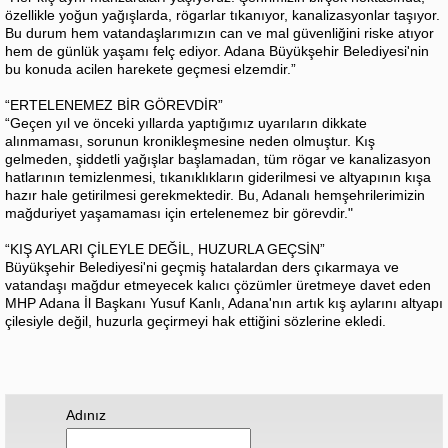
özellikle yoğun yağışlarda, rögarlar tıkanıyor, kanalizasyonlar taşıyor.
Bu durum hem vatandaşlarımızın can ve mal güvenliğini riske atıyor
hem de günlük yaşamı felç ediyor. Adana Büyükşehir Belediyesi'nin
bu konuda acilen harekete geçmesi elzemdir.”
“ERTELENEMEZ BİR GÖREVDİR”
“Geçen yıl ve önceki yıllarda yaptığımız uyarıların dikkate
alınmaması, sorunun kronikleşmesine neden olmuştur. Kış
gelmeden, şiddetli yağışlar başlamadan, tüm rögar ve kanalizasyon
hatlarının temizlenmesi, tıkanıklıkların giderilmesi ve altyapının kışa
hazır hale getirilmesi gerekmektedir. Bu, Adanalı hemşehrilerimizin
mağduriyet yaşamaması için ertelenemez bir görevdir."
“KIŞ AYLARI ÇİLEYLE DEĞİL, HUZURLA GEÇSİN”
Büyükşehir Belediyesi'ni geçmiş hatalardan ders çıkarmaya ve
vatandaşı mağdur etmeyecek kalıcı çözümler üretmeye davet eden
MHP Adana İl Başkanı Yusuf Kanlı, Adana'nın artık kış aylarını altyapı
çilesiyle değil, huzurla geçirmeyi hak ettiğini sözlerine ekledi.
Adınız