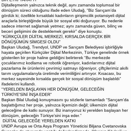
Dijitalleşmenin yalnızca teknik değil, aynı zamanda toplumsal bir
dönüşüm süreci olduğunu ifade eden Uludağ, “Biz Sarıçam’da
gördük ki; özellikle kırsaldaki kadınların girişimcilik potansiyeli dijital
araçlarla birleştiğinde büyük bir sosyal etki doğuruyor. Bu nedenle
sadece internet sağlamak yetmez; aynı zamanda güven, bilinç ve
beceri gelişimini de desteklemek gerekir” diye konuştu.
“KÜRKÇÜLER DİJİTAL MERKEZİ, KIRSALDA GERÇEK BİR
DÖNÜŞÜMÜN SİMGESİ OLDU”
Başkan Uludağ, Trendyol, UNDP ve Sarıçam Belediyesi işbirliğiyle
hayata geçirilen Kürkçüler Dijital Merkezinin, Türkiye genelinde örnek
gösterilen bir proje haline geldiğini belirterek “Bu merkezde
çocuklarımız kodlama ve robotik öğreniyor, kadınlarımız dijital
pazarlama ile ürünlerini çevrimiçi satmayı öğreniyor, çiftçilerimiz akıllı
tarım uygulamalarıyla üretimde verimliliğini artırıyor. Kısacası, bu
merkez sayesinde kırsalda gerçek bir sosyal dönüşüm başlatıldı”
ifadelerini kullandı.
“YERELDEN BAŞLAYAN HER DÖNÜŞÜM, GELECEĞİN
TÜRKİYE'SİNİ İNŞA EDER”
Başkan Bilal Uludağ konuşmasını şu sözlerle tamamladı “Sarıçam’da
başlattığımız her proje, yalnızca ilçemizin değil; ülkemizin dijital
geleceğine de katkı sunuyor. Biz inanıyoruz ki yerelden başlayan her
dönüşüm, geleceğin Türkiye'sini inşa eder.”
DİJİTAL GELECEĞE YERELDEN KATKI
UNDP Avrupa ve Orta Asya Program Yöneticisi Biljana Cvetanovska