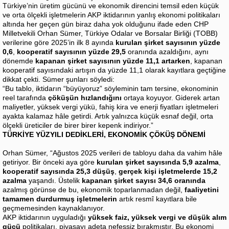
Türkiye’nin üretim gücünü ve ekonomik direncini temsil eden küçük
ve orta ölçekli işletmelerin AKP iktidarının yanlış ekonomi politikaları
altında her geçen gün biraz daha yok olduğunu ifade eden CHP
Milletvekili Orhan Sümer, Türkiye Odalar ve Borsalar Birliği (TOBB)
verilerine göre 2025’in ilk 8 ayında
kurulan şirket sayısının yüzde
0,6
,
kooperatif sayısının yüzde 29,5
oranında azaldığını, aynı
dönemde
kapanan şirket sayısının yüzde 11,1 artarken
, kapanan
kooperatif sayısındaki artışın da yüzde 11,1 olarak kayıtlara geçtiğine
dikkat çekti. Sümer şunları söyledi:
“Bu tablo, iktidarın “büyüyoruz” söyleminin tam tersine, ekonominin
reel tarafında
çöküşün hızlandığını
ortaya koyuyor. Giderek artan
maliyetler, yüksek vergi yükü, fahiş kira ve enerji fiyatları işletmeleri
ayakta kalamaz hâle getirdi. Artık yalnızca küçük esnaf değil, orta
ölçekli üreticiler de birer birer kepenk indiriyor.”
TÜRKİYE YÜZYILI DEDİKLERİ, EKONOMİK ÇÖKÜŞ DÖNEMİ
Orhan Sümer, “Ağustos 2025 verileri de tabloyu daha da vahim hâle
getiriyor. Bir önceki aya göre
kurulan şirket sayısında 5,9 azalma
,
kooperatif sayısında 25,3 düşüş
,
gerçek kişi işletmelerde 15,2
azalma
yaşandı. Üstelik
kapanan şirket sayısı 34,6 oranında
azalmış görünse de bu, ekonomik toparlanmadan değil,
faaliyetini
tamamen durdurmuş işletmelerin
artık resmî kayıtlara bile
geçmemesinden kaynaklanıyor.
AKP iktidarının uyguladığı
yüksek faiz, yüksek vergi ve düşük alım
gücü
politikaları, piyasayı adeta nefessiz bırakmıştır. Bu ekonomi