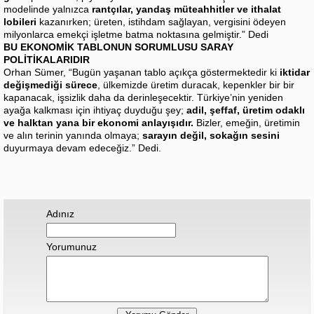
modelinde yalnızca
rantçılar, yandaş müteahhitler ve ithalat
lobileri
kazanırken; üreten, istihdam sağlayan, vergisini ödeyen
milyonlarca emekçi işletme batma noktasına gelmiştir.” Dedi
BU EKONOMİK TABLONUN SORUMLUSU SARAY
POLİTİKALARIDIR
Orhan Sümer, “Bugün yaşanan tablo açıkça göstermektedir ki
iktidar
değişmediği sürece
, ülkemizde üretim duracak, kepenkler bir bir
kapanacak, işsizlik daha da derinleşecektir. Türkiye’nin yeniden
ayağa kalkması için ihtiyaç duyduğu şey;
adil, şeffaf, üretim odaklı
ve halktan yana bir ekonomi anlayışıdır.
Bizler, emeğin, üretimin
ve alın terinin yanında olmaya;
sarayın değil, sokağın sesini
duyurmaya devam edeceğiz.” Dedi.
Adınız
Yorumunuz