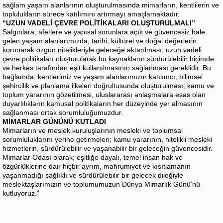
sağlam yaşam alanlarının oluşturulmasında mimarların, kentlilerin ve
toplulukların sürece katılımını artırmayı amaçlamaktadır.
“UZUN VADELİ ÇEVRE POLİTİKALARI OLUŞTURULMALI”
Salgınlara, afetlere ve yapısal sorunlara açık ve güvencesiz hale
gelen yaşam alanlarımızda; tarihi, kültürel ve doğal değerlerin
korunarak özgün nitelikleriyle geleceğe aktarılması; uzun vadeli
çevre politikaları oluşturularak bu kaynakların sürdürülebilir biçimde
ve herkes tarafından eşit kullanılmasının sağlanması gereklidir. Bu
bağlamda; kentlerimiz ve yaşam alanlarımızın katılımcı, bilimsel
şehircilik ve planlama ilkeleri doğrultusunda oluşturulması; kamu ve
toplum yararının gözetilmesi, uluslararası anlaşmalara esas olan
duyarlılıkların kamusal politikaların her düzeyinde yer almasının
sağlanması ortak sorumluluğumuzdur.
MİMARLAR GÜNÜNÜ KUTLADI
Mimarların ve meslek kuruluşlarının mesleki ve toplumsal
sorumluluklarını yerine getirmeleri; kamu yararının, nitelikli mesleki
hizmetlerin, sürdürülebilir ve yaşanabilir bir geleceğin güvencesidir.
Mimarlar Odası olarak; eşitliğe dayalı, temel insan hak ve
özgürlüklerine dair hiçbir ayrım, mahrumiyet ve kısıtlamanın
yaşanmadığı sağlıklı ve sürdürülebilir bir gelecek dileğiyle
meslektaşlarımızın ve toplumumuzun Dünya Mimarlık Günü’nü
kutluyoruz.”