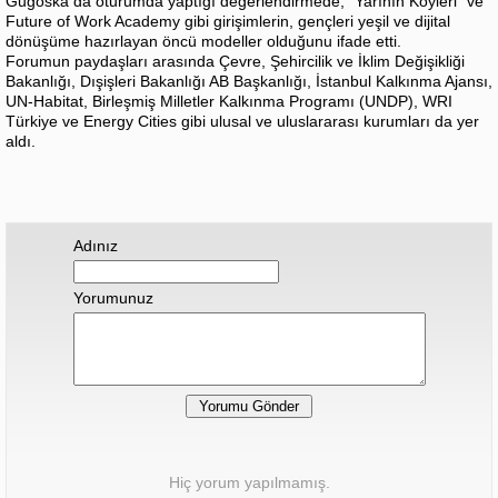
Gugoska da oturumda yaptığı değerlendirmede, “Yarının Köyleri” ve
Future of Work Academy gibi girişimlerin, gençleri yeşil ve dijital
dönüşüme hazırlayan öncü modeller olduğunu ifade etti.
Forumun paydaşları arasında Çevre, Şehircilik ve İklim Değişikliği
Bakanlığı, Dışişleri Bakanlığı AB Başkanlığı, İstanbul Kalkınma Ajansı,
UN-Habitat, Birleşmiş Milletler Kalkınma Programı (UNDP), WRI
Türkiye ve Energy Cities gibi ulusal ve uluslararası kurumları da yer
aldı.
Adınız
Yorumunuz
Hiç yorum yapılmamış.