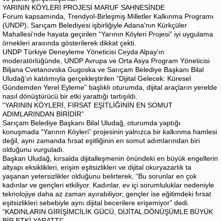
YARININ KÖYLERİ PROJESİ MARUF SAHNESİNDE
Forum kapsamında, Trendyol-Birleşmiş Milletler Kalkınma Programı
(UNDP), Sarıçam Belediyesi işbirliğiyle Adana'nın Kürkçüler
Mahallesi’nde hayata geçirilen “Yarının Köyleri Projesi” iyi uygulama
örnekleri arasında gösterilerek dikkat çekti.
UNDP Türkiye Deneyleme Yöneticisi Ceyda Alpay’ın
moderatörlüğünde, UNDP Avrupa ve Orta Asya Program Yöneticisi
Biljana Cvetanovska Gugoska ve Sarıçam Belediye Başkanı Bilal
Uludağ’ın katılımıyla gerçekleştirilen “Dijital Gelecek: Küresel
Gündemden Yerel Eyleme” başlıklı oturumda, dijital araçların yerelde
nasıl dönüştürücü bir etki yarattığı tartışıldı.
“YARININ KÖYLERİ, FIRSAT EŞİTLİĞİNİN EN SOMUT
ADIMLARINDAN BİRİDİR”
Sarıçam Belediye Başkanı Bilal Uludağ, oturumda yaptığı
konuşmada “Yarının Köyleri” projesinin yalnızca bir kalkınma hamlesi
değil, aynı zamanda fırsat eşitliğinin en somut adımlarından biri
olduğunu vurguladı.
Başkan Uludağ, kırsalda dijitalleşmenin önündeki en büyük engellerin
altyapı eksiklikleri, erişim eşitsizlikleri ve dijital okuryazarlık ta
yaşanan yetersizlikler olduğunu belirterek, “Bu sorunlar en çok
kadınlar ve gençleri etkiliyor. Kadınlar, ev içi sorumluluklar nedeniyle
teknolojiye daha az zaman ayırabiliyor; gençler ise eğitimdeki fırsat
eşitsizlikleri sebebiyle aynı dijital becerilere erişemiyor” dedi.
“KADINLARIN GİRİŞİMCİLİK GÜCÜ, DİJİTAL DÖNÜŞÜMLE BÜYÜK
BİR ETKİ YARATTI”