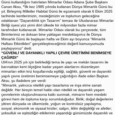
Günü kutlandığını hatırlatan Mimarlar Odası Adana Şube Başkanı
Canan Aksu,
“
İlk kez 1985 yılında kutlanan Dünya Mimarlık Günü bu
yıl, Birleşmiş Milletler Habitat Günü ile eşzamanlı olarak 6 Ekim 2025
tarihinde kentlerimizin, mesleğimizin ve toplumun geleceğine
odaklanan “Dayanıklılık için Tasarım” teması ile Uluslararası Mimarlar
Birliği üyesi yüz yirmi dört ülkede bir milyondan fazla mimar
tarafından kutlanacak. Mimarlar Odası olarak bu çerçevede, tüm
Birimlerimiz ve doksan bine yaklaşan meslektaşımız ile Dünya
Mimarlık Günü ile başlayan hafta ve Ekim ayı boyunca “Mimarlık
Haftası Etkinlikleri” gerçekleştireceğimizi değerli kamuoyumuzla
paylaşıyoruz” dedi.
“GÜVENLİ VE DAYANIKLI YAPILI ÇEVRE ÜRETİMİNİ BENİMSEYE
ÇAĞIRDI”
UIA’nın 2025 yılı için belirlediği tema ile yapı ve mekân tasarımı ile
barınaktan kent ölçeğine kadar yaşam alanlarını düzenleyen
mimarları etkin kriz koşullarında eşitliği, sağlıklı, güvenli ve dayanıklı
yapılı çevre üretimini benimsemeye çağırdığını ifade eden Başkan
Aksu, şu ifadelere yer verdi:
“Mimarlık, yalnızca nitelikli yapı tasarlama ve inşa etme sanatı
değildir. Her bireyin temel hakkı olan nitelikli ve dayanıklı yaşam
çevrelerinin oluşturulmasına katkı sunmak, mimarın hem mesleki
görevi hem de topluma karşı sorumluluğudur. Birlik; doğal değerlerini
yitiren dünyada ve ülkemizde, yoğun ve kontrolsüz yapılaşma,
sosyal, ekonomik ve siyasal krizler; salgın, iklim değişikliği ve afetler;
yoksulluk ve eşitsizliğin etkilerinin yaşandığı günümüzde dayanıklı ve