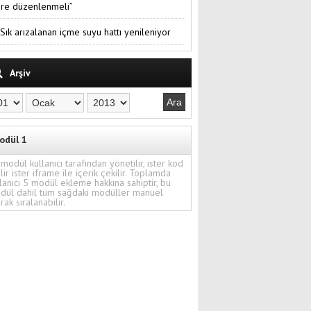
re düzenlenmeli”
Sık arızalanan içme suyu hattı yenileniyor
Arşiv
odül 1
modül kullanıcı tarafından yönetilir, ister kod
ilir ister iframe ile içerik çekilir. Toplamda
lanıcı 5 modül ekleme hakkına sahiptir, bu
dül dahil tüm sağdaki modüller manuel
rak sıralanabilir.