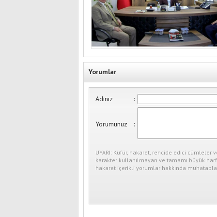
Yorumlar
Adınız
:
Yorumunuz
:
UYARI: Küfür, hakaret, rencide edici cümleler v
karakter kullanılmayan ve tamamı büyük harfl
hakaret içerikli yorumlar hakkında muhataplar