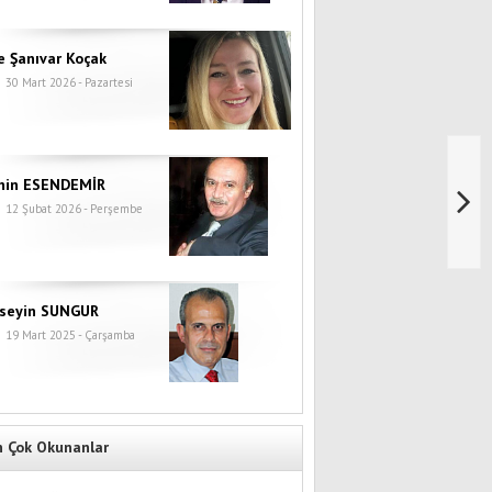
e Şanıvar Koçak
30 Mart 2026 - Pazartesi
hin ESENDEMİR
12 Şubat 2026 - Perşembe
seyin SUNGUR
19 Mart 2025 - Çarşamba
n Çok Okunanlar