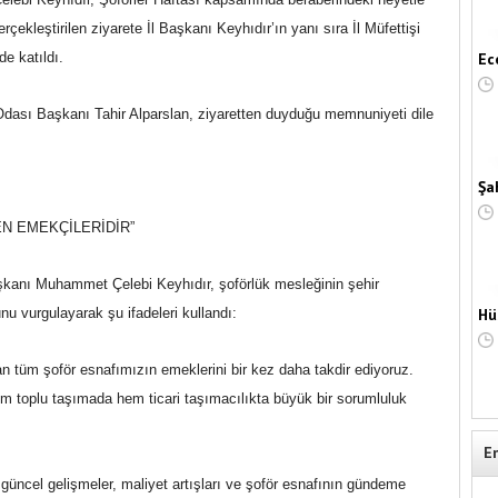
erçekleştirilen ziyarete İl Başkanı Keyhıdır’ın yanı sıra İl Müfettişi
 katıldı.
Ec
dası Başkanı Tahir Alparslan, ziyaretten duyduğu memnuniyeti dile
Şa
N EMEKÇİLERİDİR”
şkanı Muhammet Çelebi Keyhıdır, şoförlük mesleğinin şehir
u vurgulayarak şu ifadeleri kullandı:
Hü
ışan tüm şoför esnafımızın emeklerini bir kez daha takdir ediyoruz.
m toplu taşımada hem ticari taşımacılıkta büyük bir sorumluluk
E
 güncel gelişmeler, maliyet artışları ve şoför esnafının gündeme