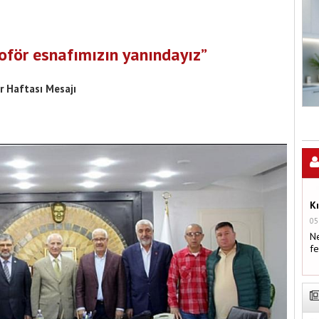
şoför esnafımızın yanındayız”
 Haftası Mesajı
K
05
Ne
fe