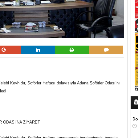
ebi Keyhıdır, Şoförler Haftası dolayısıyla Adana Şoförler Odası’nı
ledi
Do
 ODASI’NA ZİYARET
lebi Keyhıdır, Şoförler Haftası kapsamında beraberindeki heyetle