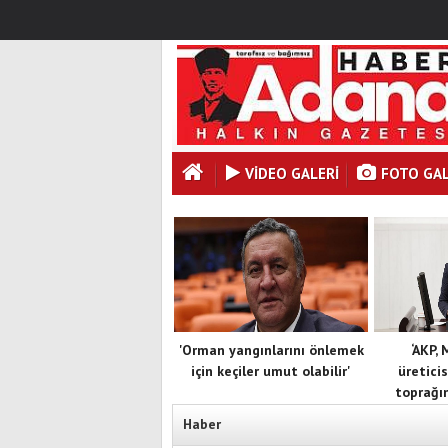
VİDEO GALERİ
FOTO GAL
'Orman yangınlarını önlemek
‘AKP,
için keçiler umut olabilir'
üreticis
toprağın
Haber