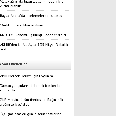
'Kulak ağrısıyla biten tatillerin nedeni kirli
vuzlar olabilir'
Baysa, Adana’da incelemelerde bulundu
'Dedikodulara itibar edilmesin'
KKTC ile Ekonomik İş Birliği Değerlendirildi
AKMİB'den İlk Altı Ayda 3,35 Milyar Dolarlık
racat
n Son Eklenenler
Akıllı Mercek Herkes İçin Uygun mu?
'Orman yangınlarını önlemek için keçiler
ut olabilir'
‘AKP, Mersinli üzüm üreticisine "Bağını sök,
prağını terk et" diyor’
“Çalışma saatleri günün serin saatlerine