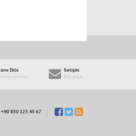
tene Ekle
İletişim
enizde yayınlayın.
Bize ulaşın.
+90 850 123 45 67