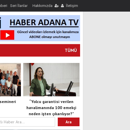
hberi
Seri İlanlar
Hakkımızda
İletişim
TÜMÜ
semineri
“Yolcu garantisi verilen
havalimanında 100 emekçi
neden işten çıkarılıyor?”