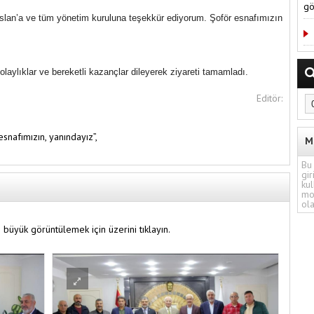
gö
rslan’a ve tüm yönetim kuruluna teşekkür ediyorum. Şoför esnafımızın
laylıklar ve bereketli kazançlar dileyerek ziyareti tamamladı.
Editör:
esnafımızın,
yanındayız”,
M
Bu 
gir
kul
mo
ola
 büyük görüntülemek için üzerini tıklayın.