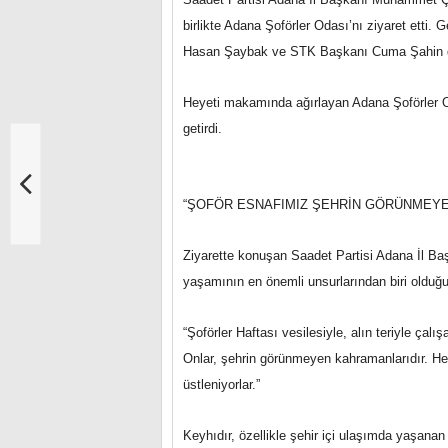
birlikte Adana Şoförler Odası’nı ziyaret etti. G
Hasan Şaybak ve STK Başkanı Cuma Şahin de
Heyeti makamında ağırlayan Adana Şoförler O
getirdi.
“ŞOFÖR ESNAFIMIZ ŞEHRİN GÖRÜNMEYE
Ziyarette konuşan Saadet Partisi Adana İl Ba
yaşamının en önemli unsurlarından biri olduğun
“Şoförler Haftası vesilesiyle, alın teriyle çal
Onlar, şehrin görünmeyen kahramanlarıdır. He
üstleniyorlar.”
Keyhıdır, özellikle şehir içi ulaşımda yaşanan