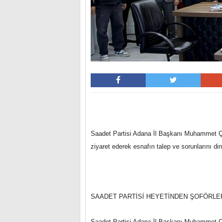
Saadet Partisi Adana İl Başkanı Muhammet Çel
ziyaret ederek esnafın talep ve sorunlarını din
SAADET PARTİSİ HEYETİNDEN ŞOFÖRLER
Saadet Partisi Adana İl Başkanı Muhammet Çe