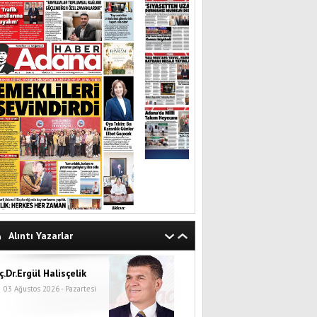
Alıntı Yazarlar
ç.Dr.Ergül Halisçelik
03 Ağustos 2026 - Pazartesi