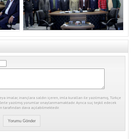
eya imalar, inançlara saldırı içeren, imla kuralları ile yazılmamış, Türkçe
erle yazılmış yorumlar onaylanmamaktadır. Ayrıca suç teşkil edecek
ı tarafından dava açılabilmektedir.