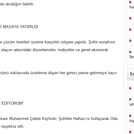
e alındığını belirtti.
ha
 MASAYA YATIRILDI
e çözüm önerileri üzerine karşılıklı istişare yapıldı. Şoför esnafının
, ulaşım alanındaki düzenlemeler, maliyetler ve genel ekonomik
İh
özümü noktasında üzerlerine düşen her görevi yerine getirmeye hazır
E
R EDİYORUM”
um
şkanı Muhammet Çelebi Keyhıdır, Şoförler Haftası’nı kutlayarak Oda
to
 teşekkür etti: