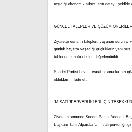
taşıdığı ekonomik sıkıntıların detaylı şekilde el
GÜNCEL TALEPLER VE ÇÖZÜM ÖNERİLERİ
Ziyarette esnafın talepleri, yaşanan sorunlar v
günlük hayatta yaşadığı güçlüklerin yanı sıra
tablonun esnafa etkileri değerlendirildi.
Saadet Partisi heyeti, esnafın sorunlarının ç
olduklarını ifade etti.
“MİSAFİRPERVERLİKLERİ İÇİN TEŞEKKÜ
Ziyaretin sonunda Saadet Partisi Adana İl Ba
Başkanı Tahir Alparslan’a misafirperverliği için