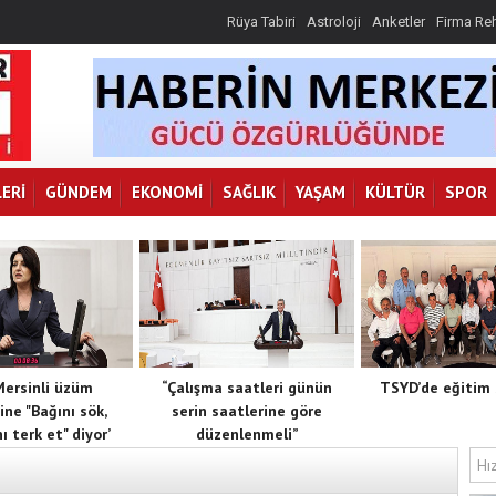
Rüya Tabiri
Astroloji
Anketler
Firma Re
ERI
GÜNDEM
EKONOMI
SAĞLIK
YAŞAM
KÜLTÜR
SPOR
 Mersinli üzüm
“Çalışma saatleri günün
TSYD’de eğitim 
ine "Bağını sök,
serin saatlerine göre
ı terk et" diyor’
düzenlenmeli”