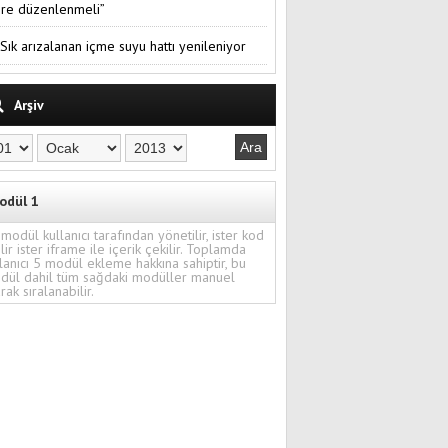
re düzenlenmeli”
Sık arızalanan içme suyu hattı yenileniyor
Arşiv
odül 1
modül kullanıcı tarafından yönetilir, ister kod
ilir ister iframe ile içerik çekilir. Toplamda
lanıcı 5 modül ekleme hakkına sahiptir, bu
dül dahil tüm sağdaki modüller manuel
rak sıralanabilir.