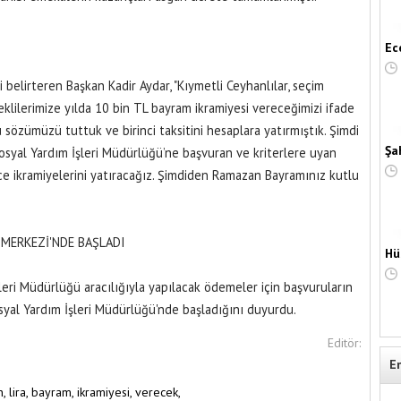
Ec
 belirteren Başkan Kadir Aydar, "Kıymetli Ceyhanlılar, seçim
klilerimize yılda 10 bin TL bayram ikramiyesi vereceğimizi ifade
 sözümüzü tuttuk ve birinci taksitini hesaplara yatırmıştık. Şimdi
Şa
osyal Yardım İşleri Müdürlüğü’ne başvuran ve kriterlere uyan
e ikramiyelerini yatıracağız. Şimdiden Ramazan Bayramınız kutlu
MERKEZİ'NDE BAŞLADI
Hü
leri Müdürlüğü aracılığıyla yapılacak ödemeler için başvuruların
yal Yardım İşleri Müdürlüğü'nde başladığını duyurdu.
Editör:
E
n,
lira,
bayram,
ikramiyesi,
verecek,