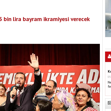
5 bin lira bayram ikramiyesi verecek
K
05
Ne
fe