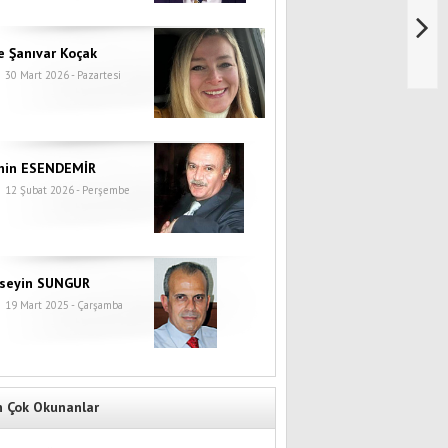
e Şanıvar Koçak
30 Mart 2026 - Pazartesi
hin ESENDEMİR
12 Şubat 2026 - Perşembe
seyin SUNGUR
19 Mart 2025 - Çarşamba
n Çok Okunanlar