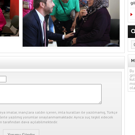
gö
M
Bu 
gir
kul
mo
ola
eya imalar, inançlara saldırı içeren, imla kuralları ile yazılmamış, Türkçe
erle yazılmış yorumlar onaylanmamaktadır. Ayrıca suç teşkil edecek
ı tarafından dava açılabilmektedir.