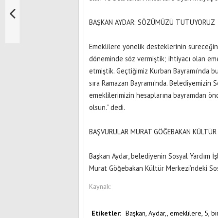
BAŞKAN AYDAR: SÖZÜMÜZÜ TUTUYORUZ
Emeklilere yönelik desteklerinin süreceğini
döneminde söz vermiştik; ihtiyacı olan eme
etmiştik. Geçtiğimiz Kurban Bayramı’nda bu
sıra Ramazan Bayramı’nda. Belediyemizin S
emeklilerimizin hesaplarına bayramdan önc
olsun.” dedi.
BAŞVURULAR MURAT GÖĞEBAKAN KÜLTÜR 
Başkan Aydar, belediyenin Sosyal Yardım İş
Murat Göğebakan Kültür Merkezi’ndeki Sos
Kaynak:
Etiketler:
Başkan,
Aydar,,
emeklilere,
5,
bi