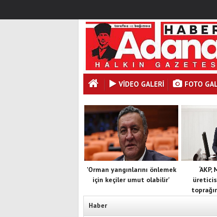
VİDEO GALERİ
FOTO GAL
'Orman yangınlarını önlemek
‘AKP,
için keçiler umut olabilir'
üreticis
toprağın
Haber