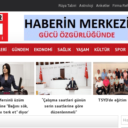
Rüya Tabiri
Astroloji
Anketler
Firma Re
ERI
GÜNDEM
EKONOMI
SAĞLIK
YAŞAM
KÜLTÜR
SPOR
 Mersinli üzüm
“Çalışma saatleri günün
TSYD’de eğitim 
ine "Bağını sök,
serin saatlerine göre
ı terk et" diyor’
düzenlenmeli”