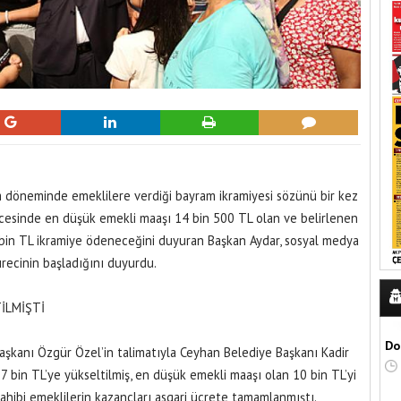
m döneminde emeklilere verdiği bayram ikramiyesi sözünü bir kez
cesinde en düşük emekli maaşı 14 bin 500 TL olan ve belirlenen
5 bin TL ikramiye ödeneceğini duyuran Başkan Aydar, sosyal medya
recinin başladığını duyurdu.
İLMİŞTİ
Do
aşkanı Özgür Özel’in talimatıyla Ceyhan Belediye Başkanı Kadir
7 bin TL’ye yükseltilmiş, en düşük emekli maaşı olan 10 bin TL’yi
sahibi emeklilerin kazançları asgari ücrete tamamlanmıştı.