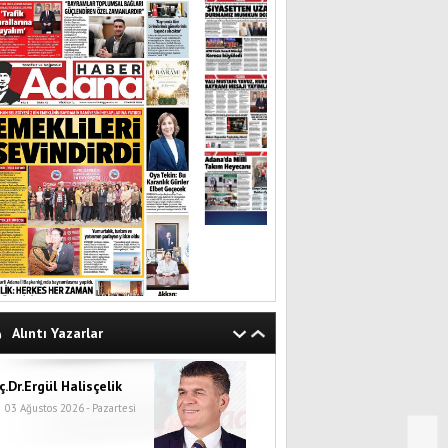
Alıntı Yazarlar
ç.Dr.Ergül Halisçelik
03 Ağustos 2026 - Pazartesi