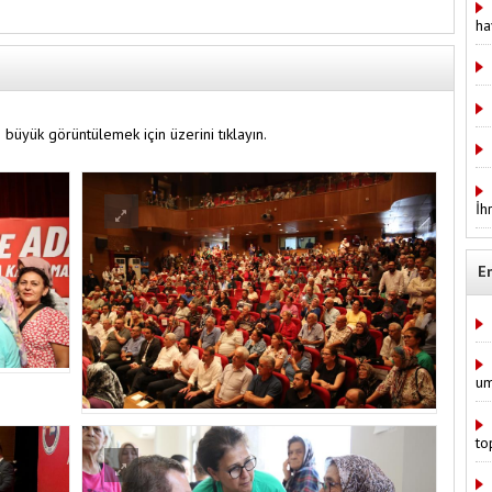
ha
 büyük görüntülemek için üzerini tıklayın.
İh
E
um
to