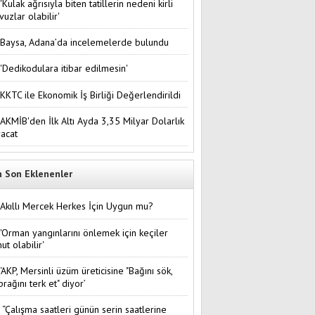
'Kulak ağrısıyla biten tatillerin nedeni kirli
vuzlar olabilir'
Baysa, Adana’da incelemelerde bulundu
'Dedikodulara itibar edilmesin'
KKTC ile Ekonomik İş Birliği Değerlendirildi
AKMİB'den İlk Altı Ayda 3,35 Milyar Dolarlık
racat
n Son Eklenenler
Akıllı Mercek Herkes İçin Uygun mu?
'Orman yangınlarını önlemek için keçiler
ut olabilir'
‘AKP, Mersinli üzüm üreticisine "Bağını sök,
prağını terk et" diyor’
“Çalışma saatleri günün serin saatlerine