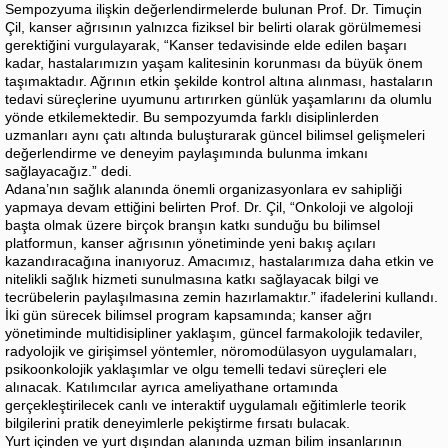
Sempozyuma ilişkin değerlendirmelerde bulunan Prof. Dr. Timuçin
Çil, kanser ağrısının yalnızca fiziksel bir belirti olarak görülmemesi
gerektiğini vurgulayarak, “Kanser tedavisinde elde edilen başarı
kadar, hastalarımızın yaşam kalitesinin korunması da büyük önem
taşımaktadır. Ağrının etkin şekilde kontrol altına alınması, hastaların
tedavi süreçlerine uyumunu artırırken günlük yaşamlarını da olumlu
yönde etkilemektedir. Bu sempozyumda farklı disiplinlerden
uzmanları aynı çatı altında buluşturarak güncel bilimsel gelişmeleri
değerlendirme ve deneyim paylaşımında bulunma imkanı
sağlayacağız.” dedi.
Adana’nın sağlık alanında önemli organizasyonlara ev sahipliği
yapmaya devam ettiğini belirten Prof. Dr. Çil, “Onkoloji ve algoloji
başta olmak üzere birçok branşın katkı sunduğu bu bilimsel
platformun, kanser ağrısının yönetiminde yeni bakış açıları
kazandıracağına inanıyoruz. Amacımız, hastalarımıza daha etkin ve
nitelikli sağlık hizmeti sunulmasına katkı sağlayacak bilgi ve
tecrübelerin paylaşılmasına zemin hazırlamaktır.” ifadelerini kullandı.
İki gün sürecek bilimsel program kapsamında; kanser ağrı
yönetiminde multidisipliner yaklaşım, güncel farmakolojik tedaviler,
radyolojik ve girişimsel yöntemler, nöromodülasyon uygulamaları,
psikoonkolojik yaklaşımlar ve olgu temelli tedavi süreçleri ele
alınacak. Katılımcılar ayrıca ameliyathane ortamında
gerçekleştirilecek canlı ve interaktif uygulamalı eğitimlerle teorik
bilgilerini pratik deneyimlerle pekiştirme fırsatı bulacak.
Yurt içinden ve yurt dışından alanında uzman bilim insanlarının