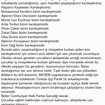
sokaklarda yürüdüğümüz, aynı hayalleri paylaştığımız kardeşlerimiz.
Hayatını Kaybeden Kardeşlerimiz
Muhammed Kendirci bizim kardeşimizdir.
Alperen Enes Ural bizim kardeşimizdir.
Murat Can Eryılmaz bizim kardeşimizdir.
Arda Tonbul bizim kardeşimizdir.
Ömer Çakar bizim kardeşimizdir.
Zekai Dikici bizim kardeşimizdir.
Ulaş Dumlu bizim kardeşimizdir.
Alperen Kocayavuz bizim kardeşimizdir.
Eren Dağ bizim kardeşimizdir.
Burada adını sayamadığımız iş cinayetine kurban giden tüm
kardeşlerimiz için onların acılı aileleri için ses çıkarmak zorundayız.
Okulda olması gereken çocukların atölyelerde emeği sömürülmesin,
çocuklar iş cinayetlerine kurban gitmesin diye mücadele etmek bu
ülkede yaşayan biz gençlerin, boynumuzun borcudur. Bizim
durduğumuz yer son derece nettir. Tıpkı bizler gibi ses yükselten
iktidarın bu kirli düzenini, MESEM uygulamasını protesto ettiği için
hukuksuzca tutuklanan Türkiye İşçi Partili 16 arkadaşımızla
dayanışma içerisinde olduğumuzu da buradan açıkça ifade etmek
istiyoruz. Arkadaşlarımızın yarım bırakmaya çalıştığımız sözleri bize
emanettir.
Bizler Cumhuriyet Halk Partisi Gençliği olarak:
Çocuklar eğitim hakkından mahrum kalmasın, atölyelerde can
vermesin istiyoruz.