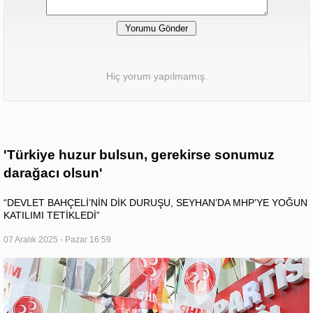
Hiç yorum yapılmamış.
'Türkiye huzur bulsun, gerekirse sonumuz
darağacı olsun'
“DEVLET BAHÇELİ’NİN DİK DURUŞU, SEYHAN’DA MHP’YE YOĞUN
KATILIMI TETİKLEDİ”
07 Aralık 2025 - Pazar 16:59