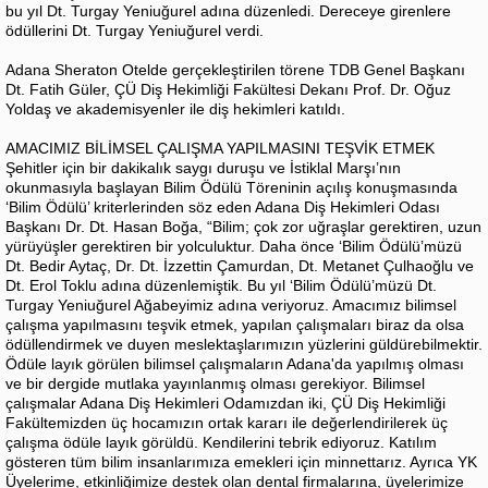
bu yıl Dt. Turgay Yeniuğurel adına düzenledi. Dereceye girenlere
ödüllerini Dt. Turgay Yeniuğurel verdi.
Adana Sheraton Otelde gerçekleştirilen törene TDB Genel Başkanı
Dt. Fatih Güler, ÇÜ Diş Hekimliği Fakültesi Dekanı Prof. Dr. Oğuz
Yoldaş ve akademisyenler ile diş hekimleri katıldı.
AMACIMIZ BİLİMSEL ÇALIŞMA YAPILMASINI TEŞVİK ETMEK
Şehitler için bir dakikalık saygı duruşu ve İstiklal Marşı’nın
okunmasıyla başlayan Bilim Ödülü Töreninin açılış konuşmasında
‘Bilim Ödülü’ kriterlerinden söz eden Adana Diş Hekimleri Odası
Başkanı Dr. Dt. Hasan Boğa, “Bilim; çok zor uğraşlar gerektiren, uzun
yürüyüşler gerektiren bir yolculuktur. Daha önce ‘Bilim Ödülü’müzü
Dt. Bedir Aytaç, Dr. Dt. İzzettin Çamurdan, Dt. Metanet Çulhaoğlu ve
Dt. Erol Toklu adına düzenlemiştik. Bu yıl ‘Bilim Ödülü’müzü Dt.
Turgay Yeniuğurel Ağabeyimiz adına veriyoruz. Amacımız bilimsel
çalışma yapılmasını teşvik etmek, yapılan çalışmaları biraz da olsa
ödüllendirmek ve duyen meslektaşlarımızın yüzlerini güldürebilmektir.
Ödüle layık görülen bilimsel çalışmaların Adana'da yapılmış olması
ve bir dergide mutlaka yayınlanmış olması gerekiyor. Bilimsel
çalışmalar Adana Diş Hekimleri Odamızdan iki, ÇÜ Diş Hekimliği
Fakültemizden üç hocamızın ortak kararı ile değerlendirilerek üç
çalışma ödüle layık görüldü. Kendilerini tebrik ediyoruz. Katılım
gösteren tüm bilim insanlarımıza emekleri için minnettarız. Ayrıca YK
Üyelerime, etkinliğimize destek olan dental firmalarına, üyelerimize