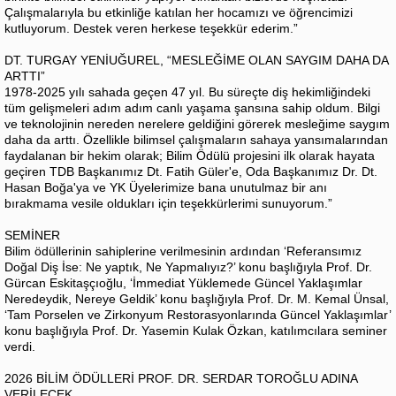
Çalışmalarıyla bu etkinliğe katılan her hocamızı ve öğrencimizi
kutluyorum. Destek veren herkese teşekkür ederim.”
DT. TURGAY YENİUĞUREL, “MESLEĞİME OLAN SAYGIM DAHA DA
ARTTI”
1978-2025 yılı sahada geçen 47 yıl. Bu süreçte diş hekimliğindeki
tüm gelişmeleri adım adım canlı yaşama şansına sahip oldum. Bilgi
ve teknolojinin nereden nerelere geldiğini görerek mesleğime saygım
daha da arttı. Özellikle bilimsel çalışmaların sahaya yansımalarından
faydalanan bir hekim olarak; Bilim Ödülü projesini ilk olarak hayata
geçiren TDB Başkanımız Dt. Fatih Güler'e, Oda Başkanımız Dr. Dt.
Hasan Boğa'ya ve YK Üyelerimize bana unutulmaz bir anı
bırakmama vesile oldukları için teşekkürlerimi sunuyorum.”
SEMİNER
Bilim ödüllerinin sahiplerine verilmesinin ardından ‘Referansımız
Doğal Diş İse: Ne yaptık, Ne Yapmalıyız?’ konu başlığıyla Prof. Dr.
Gürcan Eskitaşçıoğlu, ‘İmmediat Yüklemede Güncel Yaklaşımlar
Neredeydik, Nereye Geldik’ konu başlığıyla Prof. Dr. M. Kemal Ünsal,
‘Tam Porselen ve Zirkonyum Restorasyonlarında Güncel Yaklaşımlar’
konu başlığıyla Prof. Dr. Yasemin Kulak Özkan, katılımcılara seminer
verdi.
2026 BİLİM ÖDÜLLERİ PROF. DR. SERDAR TOROĞLU ADINA
VERİLECEK