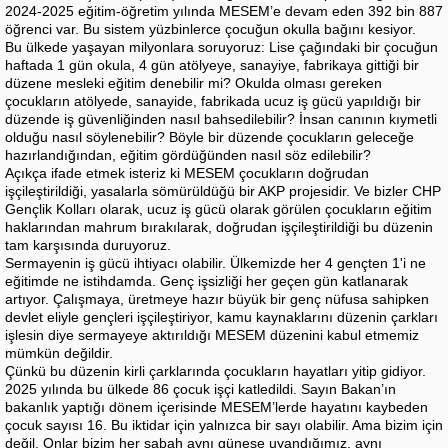
2024-2025 eğitim-öğretim yılında MESEM’e devam eden 392 bin 887
öğrenci var. Bu sistem yüzbinlerce çocuğun okulla bağını kesiyor.
Bu ülkede yaşayan milyonlara soruyoruz: Lise çağındaki bir çocuğun
haftada 1 gün okula, 4 gün atölyeye, sanayiye, fabrikaya gittiği bir
düzene mesleki eğitim denebilir mi? Okulda olması gereken
çocukların atölyede, sanayide, fabrikada ucuz iş gücü yapıldığı bir
düzende iş güvenliğinden nasıl bahsedilebilir? İnsan canının kıymetli
olduğu nasıl söylenebilir? Böyle bir düzende çocukların geleceğe
hazırlandığından, eğitim gördüğünden nasıl söz edilebilir?
Açıkça ifade etmek isteriz ki MESEM çocukların doğrudan
işçileştirildiği, yasalarla sömürüldüğü bir AKP projesidir. Ve bizler CHP
Gençlik Kolları olarak, ucuz iş gücü olarak görülen çocukların eğitim
haklarından mahrum bırakılarak, doğrudan işçileştirildiği bu düzenin
tam karşısında duruyoruz.
Sermayenin iş gücü ihtiyacı olabilir. Ülkemizde her 4 gençten 1'i ne
eğitimde ne istihdamda. Genç işsizliği her geçen gün katlanarak
artıyor. Çalışmaya, üretmeye hazır büyük bir genç nüfusa sahipken
devlet eliyle gençleri işçileştiriyor, kamu kaynaklarını düzenin çarkları
işlesin diye sermayeye aktırıldığı MESEM düzenini kabul etmemiz
mümkün değildir.
Çünkü bu düzenin kirli çarklarında çocukların hayatları yitip gidiyor.
2025 yılında bu ülkede 86 çocuk işçi katledildi. Sayın Bakan’ın
bakanlık yaptığı dönem içerisinde MESEM’lerde hayatını kaybeden
çocuk sayısı 16. Bu iktidar için yalnızca bir sayı olabilir. Ama bizim için
değil. Onlar bizim her sabah aynı güneşe uyandığımız, aynı