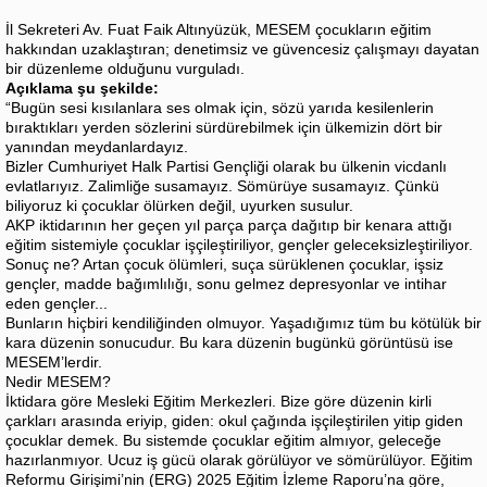
İl Sekreteri Av. Fuat Faik Altınyüzük, MESEM çocukların eğitim
hakkından uzaklaştıran; denetimsiz ve güvencesiz çalışmayı dayatan
bir düzenleme olduğunu vurguladı.
Açıklama şu şekilde:
“Bugün sesi kısılanlara ses olmak için, sözü yarıda kesilenlerin
bıraktıkları yerden sözlerini sürdürebilmek için ülkemizin dört bir
yanından meydanlardayız.
Bizler Cumhuriyet Halk Partisi Gençliği olarak bu ülkenin vicdanlı
evlatlarıyız. Zalimliğe susamayız. Sömürüye susamayız. Çünkü
biliyoruz ki çocuklar ölürken değil, uyurken susulur.
AKP iktidarının her geçen yıl parça parça dağıtıp bir kenara attığı
eğitim sistemiyle çocuklar işçileştiriliyor, gençler geleceksizleştiriliyor.
Sonuç ne? Artan çocuk ölümleri, suça sürüklenen çocuklar, işsiz
gençler, madde bağımlılığı, sonu gelmez depresyonlar ve intihar
eden gençler...
Bunların hiçbiri kendiliğinden olmuyor. Yaşadığımız tüm bu kötülük bir
kara düzenin sonucudur. Bu kara düzenin bugünkü görüntüsü ise
MESEM’lerdir.
Nedir MESEM?
İktidara göre Mesleki Eğitim Merkezleri. Bize göre düzenin kirli
çarkları arasında eriyip, giden: okul çağında işçileştirilen yitip giden
çocuklar demek. Bu sistemde çocuklar eğitim almıyor, geleceğe
hazırlanmıyor. Ucuz iş gücü olarak görülüyor ve sömürülüyor. Eğitim
Reformu Girişimi’nin (ERG) 2025 Eğitim İzleme Raporu’na göre,