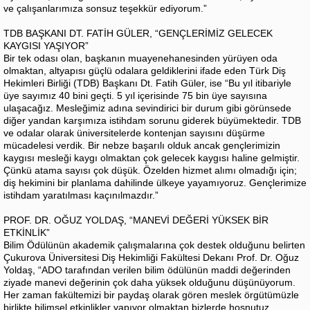
ve çalışanlarımıza sonsuz teşekkür ediyorum.”
TDB BAŞKANI DT. FATİH GÜLER, “GENÇLERİMİZ GELECEK
KAYGISI YAŞIYOR”
Bir tek odası olan, başkanın muayenehanesinden yürüyen oda
olmaktan, altyapısı güçlü odalara geldiklerini ifade eden Türk Diş
Hekimleri Birliği (TDB) Başkanı Dt. Fatih Güler, ise “Bu yıl itibariyle
üye sayımız 40 bini geçti. 5 yıl içerisinde 75 bin üye sayısına
ulaşacağız. Mesleğimiz adına sevindirici bir durum gibi görünsede
diğer yandan karşımıza istihdam sorunu giderek büyümektedir. TDB
ve odalar olarak üniversitelerde kontenjan sayısını düşürme
mücadelesi verdik. Bir nebze başarılı olduk ancak gençlerimizin
kaygısı mesleği kaygı olmaktan çok gelecek kaygısı haline gelmiştir.
Çünkü atama sayısı çok düşük. Özelden hizmet alımı olmadığı için;
diş hekimini bir planlama dahilinde ülkeye yayamıyoruz. Gençlerimize
istihdam yaratılması kaçınılmazdır.”
PROF. DR. OĞUZ YOLDAŞ, “MANEVİ DEĞERİ YÜKSEK BİR
ETKİNLİK”
Bilim Ödülünün akademik çalışmalarına çok destek olduğunu belirten
Çukurova Üniversitesi Diş Hekimliği Fakültesi Dekanı Prof. Dr. Oğuz
Yoldaş, “ADO tarafından verilen bilim ödülünün maddi değerinden
ziyade manevi değerinin çok daha yüksek olduğunu düşünüyorum.
Her zaman fakültemizi bir paydaş olarak gören meslek örgütümüzle
birlikte bilimsel etkinlikler yapıyor olmaktan bizlerde hoşnutuz.