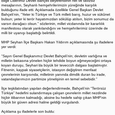
Bilge Liderimiz Devlet Bahçeli Beyefendinin net ve tavizsiz
mesajlarının, Seyhanlı hemşehrilerimizin yüreğinde karşılık
bulduğunu ifade etti. Açıklamada özellikle Genel Başkan Devlet
Bahçeli’nin, “Yeter ki Türkiye ve Türk milleti barış, huzur ve sükûnet
bulsun; yeter ki terör hayatımızdan sökülüp atılsın, bizim sonumuz da
varsın darağacı olsun.” sözlerinin, millet vicdanında bir kararlılık
manifestosu olarak yankılandığını ve hemşehrilerimiz üzerinde de
milli bir uyanışı başlattığı belirtildi.
MHP Seyhan İlçe Başkanı Hakan Yıldırım açıklamasında şu ifadelere
yer verdi:
“Sayın Genel Başkanımız Devlet Bahçeli’nin; devletin varlığına ve
milletin bekasına yönelen hiçbir tehdide boyun eğmeyeceğini ortaya
koyan duruşu, Seyhan’da büyük bir teveccüh dalgası başlatmıştır.
Fitnenin, kaypak siyasetçilerin, istasyon değiştiren menfaat
çevrelerinin karşısında; milletinin yanında dimdik duran bu irade,
vatandaşlarımızın partimize yönelişinin en temel sebebidir.”
İlçe teşkilatından yapılan değerlendirmede, Bahçeli’nin “Terörsüz
Türkiye” hedefini sulandırmaya çalışan çevrelerin millet nezdinde
hiçbir itibarının kalmadığı, aksine bu hedefe sahip çıkan MHP’nin
büyük bir güven adresi haline geldiği vurgulandı.
Açıklama şu ifadelerle son buldu: