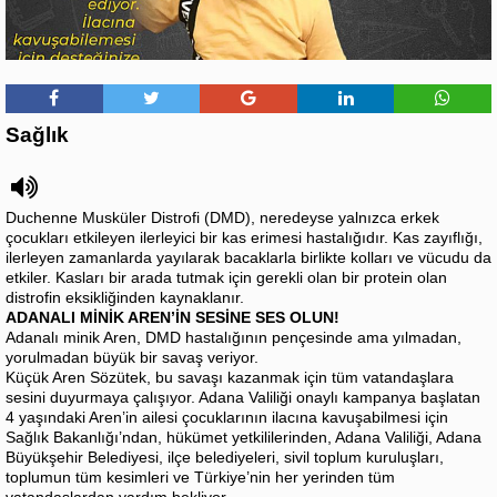
Sağlık
Duchenne Musküler Distrofi (DMD), neredeyse yalnızca erkek
çocukları etkileyen ilerleyici bir kas erimesi hastalığıdır. Kas zayıflığı,
ilerleyen zamanlarda yayılarak bacaklarla birlikte kolları ve vücudu da
etkiler. Kasları bir arada tutmak için gerekli olan bir protein olan
distrofin eksikliğinden kaynaklanır.
ADANALI MİNİK AREN’İN SESİNE SES OLUN!
Adanalı minik Aren, DMD hastalığının pençesinde ama yılmadan,
yorulmadan büyük bir savaş veriyor.
Küçük Aren Sözütek, bu savaşı kazanmak için tüm vatandaşlara
sesini duyurmaya çalışıyor. Adana Valiliği onaylı kampanya başlatan
4 yaşındaki Aren’in ailesi çocuklarının ilacına kavuşabilmesi için
Sağlık Bakanlığı’ndan, hükümet yetkililerinden, Adana Valiliği, Adana
Büyükşehir Belediyesi, ilçe belediyeleri, sivil toplum kuruluşları,
toplumun tüm kesimleri ve Türkiye’nin her yerinden tüm
vatandaşlardan yardım bekliyor.