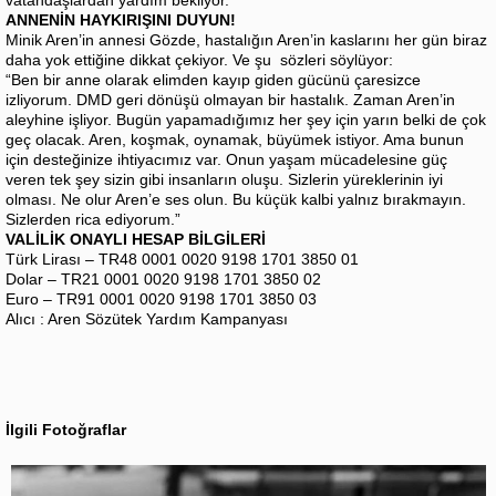
ANNENİN HAYKIRIŞINI DUYUN!
Minik Aren’in annesi Gözde, hastalığın Aren’in kaslarını her gün biraz
daha yok ettiğine dikkat çekiyor. Ve şu sözleri söylüyor:
“Ben bir anne olarak elimden kayıp giden gücünü çaresizce
izliyorum. DMD geri dönüşü olmayan bir hastalık. Zaman Aren’in
aleyhine işliyor. Bugün yapamadığımız her şey için yarın belki de çok
geç olacak. Aren, koşmak, oynamak, büyümek istiyor. Ama bunun
için desteğinize ihtiyacımız var. Onun yaşam mücadelesine güç
veren tek şey sizin gibi insanların oluşu. Sizlerin yüreklerinin iyi
olması. Ne olur Aren’e ses olun. Bu küçük kalbi yalnız bırakmayın.
Sizlerden rica ediyorum.”
VALİLİK ONAYLI HESAP BİLGİLERİ
Türk Lirası – TR48 0001 0020 9198 1701 3850 01
Dolar – TR21 0001 0020 9198 1701 3850 02
Euro – TR91 0001 0020 9198 1701 3850 03
Alıcı : Aren Sözütek Yardım Kampanyası
İlgili Fotoğraflar