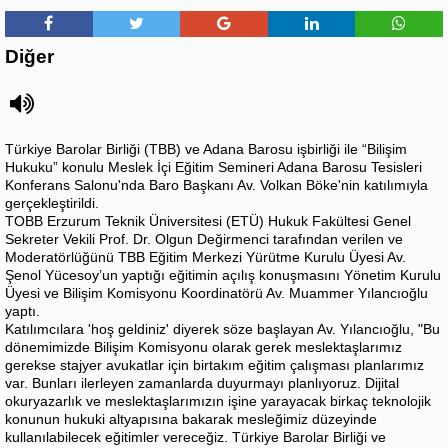
Diğer
Türkiye Barolar Birliği (TBB) ve Adana Barosu işbirliği ile “Bilişim
Hukuku” konulu Meslek İçi Eğitim Semineri Adana Barosu Tesisleri
Konferans Salonu'nda Baro Başkanı Av. Volkan Böke'nin katılımıyla
gerçekleştirildi.
TOBB Erzurum Teknik Üniversitesi (ETÜ) Hukuk Fakültesi Genel
Sekreter Vekili Prof. Dr. Olgun Değirmenci tarafından verilen ve
Moderatörlüğünü TBB Eğitim Merkezi Yürütme Kurulu Üyesi Av.
Şenol Yücesoy’un yaptığı eğitimin açılış konuşmasını Yönetim Kurulu
Üyesi ve Bilişim Komisyonu Koordinatörü Av. Muammer Yılancıoğlu
yaptı.
Katılımcılara 'hoş geldiniz' diyerek söze başlayan Av. Yılancıoğlu, "Bu
dönemimizde Bilişim Komisyonu olarak gerek meslektaşlarımız
gerekse stajyer avukatlar için birtakım eğitim çalışması planlarımız
var. Bunları ilerleyen zamanlarda duyurmayı planlıyoruz. Dijital
okuryazarlık ve meslektaşlarımızın işine yarayacak birkaç teknolojik
konunun hukuki altyapısına bakarak mesleğimiz düzeyinde
kullanılabilecek eğitimler vereceğiz. Türkiye Barolar Birliği ve