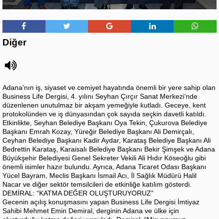
Diğer
Adana’nın iş, siyaset ve cemiyet hayatında önemli bir yere sahip olan
Business Life Dergisi, 4. yılını Seyhan Çırçır Sanat Merkezi’nde
düzenlenen unutulmaz bir akşam yemeğiyle kutladı. Geceye, kent
protokolünden ve iş dünyasından çok sayıda seçkin davetli katıldı.
Etkinlikte, Seyhan Belediye Başkanı Oya Tekin, Çukurova Belediye
Başkanı Emrah Kozay, Yüreğir Belediye Başkanı Ali Demirçalı,
Ceyhan Belediye Başkanı Kadir Aydar, Karataş Belediye Başkanı Ali
Bedrettin Karataş, Karaisalı Belediye Başkanı Bekir Şimşek ve Adana
Büyükşehir Belediyesi Genel Sekreter Vekili Ali Hıdır Köseoğlu gibi
önemli isimler hazır bulundu. Ayrıca, Adana Ticaret Odası Başkanı
Yücel Bayram, Meclis Başkanı İsmail Acı, İl Sağlık Müdürü Halil
Nacar ve diğer sektör temsilcileri de etkinliğe katılım gösterdi.
DEMİRAL: “KATMA DEĞER OLUŞTURUYORUZ”
Gecenin açılış konuşmasını yapan Business Life Dergisi İmtiyaz
Sahibi Mehmet Emin Demiral, derginin Adana ve ülke için