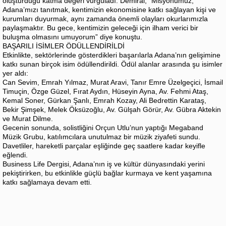
oluşturduğu katma değeri vurguladı. Demiral, “Misyonumuz,
Adana’mızı tanıtmak, kentimizin ekonomisine katkı sağlayan kişi ve
kurumları duyurmak, aynı zamanda önemli olayları okurlarımızla
paylaşmaktır. Bu gece, kentimizin geleceği için ilham verici bir
buluşma olmasını umuyorum” diye konuştu.
BAŞARILI İSİMLER ÖDÜLLENDİRİLDİ
Etkinlikte, sektörlerinde gösterdikleri başarılarla Adana’nın gelişimine
katkı sunan birçok isim ödüllendirildi. Ödül alanlar arasında şu isimler
yer aldı:
Can Sevim, Emrah Yılmaz, Murat Aravi, Tanır Emre Üzelgeçici, İsmail
Timuçin, Özge Güzel, Fırat Aydın, Hüseyin Ayna, Av. Fehmi Ataş,
Kemal Soner, Gürkan Şanlı, Emrah Kozay, Ali Bedrettin Karataş,
Bekir Şimşek, Melek Öksüzoğlu, Av. Gülşah Görür, Av. Gübra Aktekin
ve Murat Dilme.
Gecenin sonunda, solistliğini Orçun Utlu’nun yaptığı Megaband
Müzik Grubu, katılımcılara unutulmaz bir müzik ziyafeti sundu.
Davetliler, hareketli parçalar eşliğinde geç saatlere kadar keyifle
eğlendi.
Business Life Dergisi, Adana’nın iş ve kültür dünyasındaki yerini
pekiştirirken, bu etkinlikle güçlü bağlar kurmaya ve kent yaşamına
katkı sağlamaya devam etti.