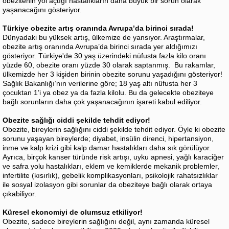
obezitenin yol açtığı hastalıkların daha büyük bir sorun olarak
yaşanacağını gösteriyor.
Türkiye obezite artış oranında Avrupa’da birinci sırada!
Dünyadaki bu yüksek artış, ülkemize de yansıyor. Araştırmalar,
obezite artış oranında Avrupa’da birinci sırada yer aldığımızı
gösteriyor. Türkiye'de 30 yaş üzerindeki nüfusta fazla kilo oranı
yüzde 60, obezite oranı yüzde 30 olarak saptanmış. Bu rakamlar,
ülkemizde her 3 kişiden birinin obezite sorunu yaşadığını gösteriyor!
Sağlık Bakanlığı’nın verilerine göre; 18 yaş altı nüfusta her 3
çocuktan 1’i ya obez ya da fazla kilolu. Bu da gelecekte obeziteye
bağlı sorunların daha çok yaşanacağının işareti kabul ediliyor.
Obezite sağlığı ciddi şekilde tehdit ediyor!
Obezite, bireylerin sağlığını ciddi şekilde tehdit ediyor. Öyle ki obezite
sorunu yaşayan bireylerde; diyabet, insülin direnci, hipertansiyon,
inme ve kalp krizi gibi kalp damar hastalıkları daha sık görülüyor.
Ayrıca, birçok kanser türünde risk artışı, uyku apnesi, yağlı karaciğer
ve safra yolu hastalıkları, eklem ve kemiklerde mekanik problemler,
infertilite (kısırlık), gebelik komplikasyonları, psikolojik rahatsızlıklar
ile sosyal izolasyon gibi sorunlar da obeziteye bağlı olarak ortaya
çıkabiliyor.
Küresel ekonomiyi de olumsuz etkiliyor!
Obezite, sadece bireylerin sağlığını değil, aynı zamanda küresel