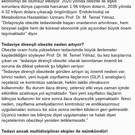
ekonomiyi de olumsuz etkiliyor. 2020 yılında obezite ile ilişkili
sorunlara dünya çapında harcanan 1.96 trilyon doların, 2035 yılında
4.32 trilyon dolara çıkacağı öngörülüyor. Endokrinoloji ve
Metabolizma Hastalıkları Uzmanı Prof. Dr. M. Temel Yılmaz,
“Dolayısıyla obezite tedavisinde başarı oranlarının artırılması, hem
bireysel sağlık hem de küresel ekonomik yük açısından büyük önem
taşımaktadır” diyor.
Tedaviye dirençli obezite neden artıyor?
Obezite oranı hızla yükselirken tedavisinde büyük ilerlemeler
kaydedildiğini söyleyen Prof. Dr. M. Temel Yılmaz, bu kez karşılarına
çıkan ve ‘tedaviye dirençli obezite’ olarak tanımlanan önemli bir
soruna da dikkat çekerek şu bilgileri veriyor:
“Tedaviye dirençli obezitede görülen artışın üç önemli nedeni var;
birinci neden, yeni kuşak zayıflatma ilaçlarının (GLP-1 analogları)
reçetesiz ve kontrolsüz satılarak, hekim takibi olmaksızın
kullanımıdır. Bu durum ilaca direnç, yetersiz etki veya zaman içinde
etkinlikte azalmaya yol açmaktadır. Yani yeni zayıflatıcı ilaçların
bilinçsiz kullanımı bir süre sonra ilaca duyarsızlık yapmaktadır. İkinci
neden, zayıflama ameliyatlarının kontrolsüz ve endikasyonsuz
uygulamaları sonucu bir süre sonra verilen kiloların geri gelmesidir.
Üçüncü neden ise bilinçsiz diyet uygulamaları ve hatalı diyet
reçetelerinin obeziteyi yeniden tetiklemesidir.”
Tedavi ancak multidisipliner ekipler ile mümkündür!