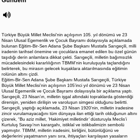
Gündem
Türkiye Büyük Millet Meclisi'nin açılışının 105. yıl dönümü ve 23
Nisan Ulusal Egemenlik ve Çocuk Bayramı dolayısıyla açıklamada
bulunan Eğitim-Bir-Sen Adana Şube Başkanı Mustafa Sarıgeçili, milli
iradenin tarihsel önemine ve çocuklara emanet edilen bu özel günün
taşıdığı derin anlamlara dikkat çekti. Sarıgeçili, milletin bağımsızlık
mücadelesindeki kararlılığının TBMM’nin kuruluşuyla taçlandığını
belirterek, bu mirasın gelecek kuşaklara aktarılmasında eğitimin
rolünün altını çizdi.
Eğitim-Bir-Sen Adana Şube Başkanı Mustafa Sarıgeçili, Türkiye
Büyük Millet Meclisi’nin açılışının 105’inci yıl dönümü ve 23 Nisan
Ulusal Egemenlik ve Çocuk Bayramı dolayısıyla bir açıklama yaptı.
Sarıgeçili, 23 Nisan’ın, milletin işgal altındaki topraklarda gösterdiği
direnişin, yeniden dirilişin ve varoluşun simgesi olduğunu belirtti.
Sarıgeçili, yaptığı açıklamada, 23 Nisan 1920’nin, milletin iradesine
zincir vurulamayacağını tüm dünyaya ilan ettiği tarih olduğunun altını
çizerek, “Bu aziz millet, ‘Hakimiyet milletindir’ düsturuyla Meclis’i
Kurtuluş Savaşı’nın karargahı, istiklal ve istikbalimizin sembolü
yapmıştır. TBMM, milletin iradesini, birliğini, bütünlüğünü ve
değerlerini yaşatmanın yanı sıra, ihtiyaçları karşılayan yasaların