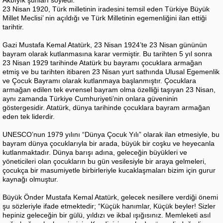
Akbıyık şunları söyledi:
23 Nisan 1920, Türk milletinin iradesini temsil eden Türkiye Büyük
Millet Meclisi’ nin açıldığı ve Türk Milletinin egemenliğini ilan ettiği
tarihtir.
Gazi Mustafa Kemal Atatürk, 23 Nisan 1924’te 23 Nisan gününün
bayram olarak kutlanmasına karar vermiştir. Bu tarihten 5 yıl sonra
23 Nisan 1929 tarihinde Atatürk bu bayramı çocuklara armağan
etmiş ve bu tarihten itibaren 23 Nisan yurt sathında Ulusal Egemenlik
ve Çocuk Bayramı olarak kutlanmaya başlanmıştır. Çocuklara
armağan edilen tek evrensel bayram olma özelliği taşıyan 23 Nisan,
aynı zamanda Türkiye Cumhuriyeti’nin onlara güveninin
göstergesidir. Atatürk, dünya tarihinde çocuklara bayram armağan
eden tek liderdir.
UNESCO’nun 1979 yılını “Dünya Çocuk Yılı” olarak ilan etmesiyle, bu
bayram dünya çocuklarıyla bir arada, büyük bir coşku ve heyecanla
kutlanmaktadır. Dünya barışı adına, geleceğin büyükleri ve
yöneticileri olan çocukların bu gün vesilesiyle bir araya gelmeleri,
çocukça bir masumiyetle birbirleriyle kucaklaşmaları bizim için gurur
kaynağı olmuştur.
Büyük Önder Mustafa Kemal Atatürk, gelecek nesillere verdiği önemi
şu sözleriyle ifade etmektedir; “Küçük hanımlar, Küçük beyler! Sizler
hepiniz geleceğin bir gülü, yıldızı ve ikbal ışığısınız. Memleketi asıl