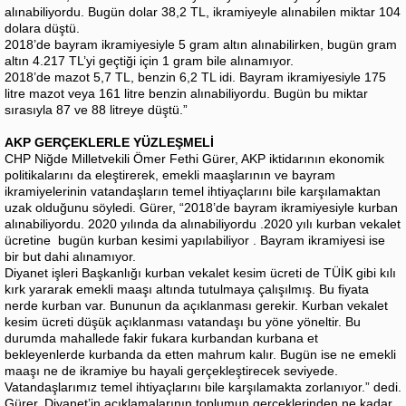
alınabiliyordu. Bugün dolar 38,2 TL, ikramiyeyle alınabilen miktar 104
dolara düştü.
2018’de bayram ikramiyesiyle 5 gram altın alınabilirken, bugün gram
altın 4.217 TL’yi geçtiği için 1 gram bile alınamıyor.
2018’de mazot 5,7 TL, benzin 6,2 TL idi. Bayram ikramiyesiyle 175
litre mazot veya 161 litre benzin alınabiliyordu. Bugün bu miktar
sırasıyla 87 ve 88 litreye düştü.”
AKP GERÇEKLERLE YÜZLEŞMELİ
CHP Niğde Milletvekili Ömer Fethi Gürer, AKP iktidarının ekonomik
politikalarını da eleştirerek, emekli maaşlarının ve bayram
ikramiyelerinin vatandaşların temel ihtiyaçlarını bile karşılamaktan
uzak olduğunu söyledi. Gürer, “2018’de bayram ikramiyesiyle kurban
alınabiliyordu. 2020 yılında da alınabiliyordu .2020 yılı kurban vekalet
ücretine bugün kurban kesimi yapılabiliyor . Bayram ikramiyesi ise
bir but dahi alınamıyor.
Diyanet işleri Başkanlığı kurban vekalet kesim ücreti de TÜİK gibi kılı
kırk yararak emekli maaşı altında tutulmaya çalışılmış. Bu fiyata
nerde kurban var. Bununun da açıklanması gerekir. Kurban vekalet
kesim ücreti düşük açıklanması vatandaşı bu yöne yöneltir. Bu
durumda mahallede fakir fukara kurbandan kurbana et
bekleyenlerde kurbanda da etten mahrum kalır. Bugün ise ne emekli
maaşı ne de ikramiye bu hayali gerçekleştirecek seviyede.
Vatandaşlarımız temel ihtiyaçlarını bile karşılamakta zorlanıyor.” dedi.
Gürer, Diyanet’in açıklamalarının toplumun gerçeklerinden ne kadar