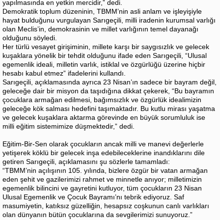
yapılmasında en yetkin mercidir,” dedi.
Demokratik toplum düzeninin, TBMM’nin asli anlam ve işleyişiyle
hayat bulduğunu vurgulayan Sarıgeçili, milli iradenin kurumsal varlığı
olan Meclis’in, demokrasinin ve millet varlığının temel dayanağı
olduğunu söyledi.
Her türlü vesayet girişiminin, millete karşı bir saygısızlık ve gelecek
kuşaklara yönelik bir tehdit olduğunu ifade eden Sarıgeçili, “Ulusal
egemenlik ideali, milletin varlık, istiklal ve özgürlüğü üzerine hiçbir
hesabı kabul etmez” ifadelerini kullandı.
Sarıgeçili, açıklamasında ayrıca 23 Nisan’ın sadece bir bayram değil,
geleceğe dair bir misyon da taşıdığına dikkat çekerek, “Bu bayramın
çocuklara armağan edilmesi, bağımsızlık ve özgürlük idealimizin
geleceğe kök salması hedefini taşımaktadır. Bu kutlu mirası yaşatma
ve gelecek kuşaklara aktarma görevinde en büyük sorumluluk ise
milli eğitim sistemimize düşmektedir,” dedi.
Eğitim-Bir-Sen olarak çocukların ancak milli ve manevi değerlerle
yetişerek köklü bir gelecek inşa edebileceklerine inandıklarını dile
getiren Sarıgeçili, açıklamasını şu sözlerle tamamladı:
“TBMM’nin açılışının 105. yılında, bizlere özgür bir vatan armağan
eden şehit ve gazilerimizi rahmet ve minnetle anıyor; milletimizin
egemenlik bilincini ve gayretini kutluyor, tüm çocukların 23 Nisan
Ulusal Egemenlik ve Çocuk Bayramı’nı tebrik ediyoruz. Saf
masumiyetin, katıksız güzelliğin, hesapsız coşkunun canlı varlıkları
olan dünyanın bütün çocuklarına da sevgilerimizi sunuyoruz.”