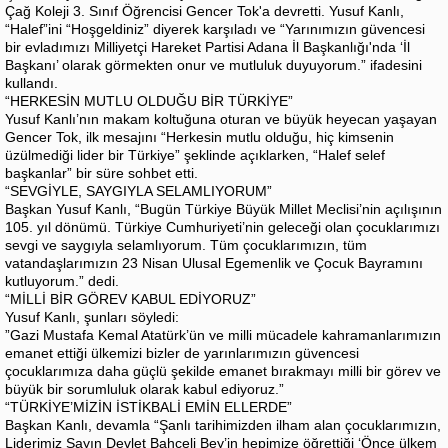
Çağ Koleji 3. Sınıf Öğrencisi Gencer Tok'a devretti. Yusuf Kanlı,
“Halef”ini “Hoşgeldiniz” diyerek karşıladı ve “Yarınımızın güvencesi
bir evladımızı Milliyetçi Hareket Partisi Adana İl Başkanlığı'nda ‘İl
Başkanı’ olarak görmekten onur ve mutluluk duyuyorum.” ifadesini
kullandı.
“HERKESİN MUTLU OLDUĞU BİR TÜRKİYE”
Yusuf Kanlı’nın makam koltuğuna oturan ve büyük heyecan yaşayan
Gencer Tok, ilk mesajını “Herkesin mutlu olduğu, hiç kimsenin
üzülmediği lider bir Türkiye” şeklinde açıklarken, “Halef selef
başkanlar” bir süre sohbet etti.
“SEVGİYLE, SAYGIYLA SELAMLIYORUM”
Başkan Yusuf Kanlı, “Bugün Türkiye Büyük Millet Meclisi’nin açılışının
105. yıl dönümü. Türkiye Cumhuriyeti’nin geleceği olan çocuklarımızı
sevgi ve saygıyla selamlıyorum. Tüm çocuklarımızın, tüm
vatandaşlarımızın 23 Nisan Ulusal Egemenlik ve Çocuk Bayramını
kutluyorum.” dedi.
“MİLLİ BİR GÖREV KABUL EDİYORUZ”
Yusuf Kanlı, şunları söyledi:
”Gazi Mustafa Kemal Atatürk’ün ve milli mücadele kahramanlarımızın
emanet ettiği ülkemizi bizler de yarınlarımızın güvencesi
çocuklarımıza daha güçlü şekilde emanet bırakmayı milli bir görev ve
büyük bir sorumluluk olarak kabul ediyoruz.”
“TÜRKİYE’MİZİN İSTİKBALİ EMİN ELLERDE”
Başkan Kanlı, devamla “Şanlı tarihimizden ilham alan çocuklarımızın,
Liderimiz Sayın Devlet Bahçeli Bey’in hepimize öğrettiği ‘Önce ülkem