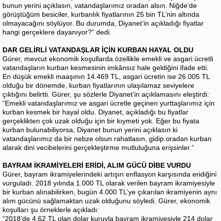
bunun yerini açıklasın, vatandaşlarımız oradan alsın. Niğde’de
görüştüğüm besiciler, kurbanlık fiyatlarının 25 bin TL’nin altında
olmayacağını söylüyor. Bu durumda, Diyanet’in açıkladığı fiyatlar
hangi gerçeklere dayanıyor?” dedi.
DAR GELİRLİ VATANDAŞLAR İÇİN KURBAN HAYAL OLDU
Gürer, mevcut ekonomik koşullarda özellikle emekli ve asgari ücretli
vatandaşların kurban kesmesinin imkânsız hale geldiğini ifade etti.
En düşük emekli maaşının 14.469 TL, asgari ücretin ise 26.005 TL
olduğu bir dönemde, kurban fiyatlarının ulaşılamaz seviyelere
çıktığını belirtti. Gürer, şu sözlerle Diyanet’in açıklamasını eleştirdi:
“Emekli vatandaşlarımız ve asgari ücretle geçinen yurttaşlarımız için
kurban kesmek bir hayal oldu. Diyanet, açıkladığı bu fiyatlar
gerçeklikten çok uzak olduğu için bir kıymeti yok. Eğer bu fiyata
kurban bulunabiliyorsa, Diyanet bunun yerini açıklasın ki
vatandaşlarımız da bir nebze olsun rahatlasın, gidip oradan kurban
alarak dini vecibelerini gerçekleştirme mutluluğuna erişsinler.”
BAYRAM İKRAMİYELERİ ERİDİ, ALIM GÜCÜ DİBE VURDU
Gürer, bayram ikramiyelerindeki artışın enflasyon karşısında eridiğini
vurguladı. 2018 yılında 1.000 TL olarak verilen bayram ikramiyesiyle
bir kurban alınabilirken, bugün 4.000 TL’ye çıkarılan ikramiyenin aynı
alım gücünü sağlamaktan uzak olduğunu söyledi. Gürer, ekonomik
koşulları şu örneklerle açıkladı:
“2018’de 4,62 TL olan dolar kuruyla bayram ikramiyesiyle 214 dolar