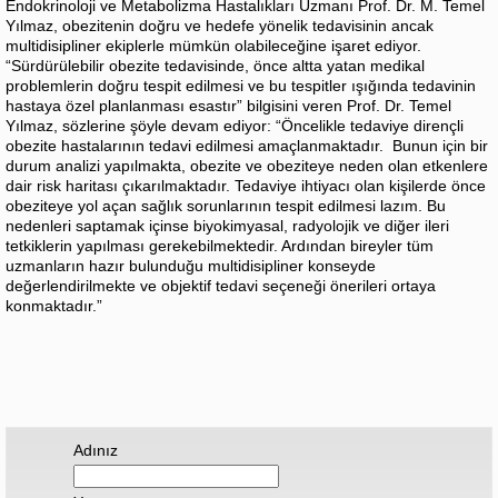
Endokrinoloji ve Metabolizma Hastalıkları Uzmanı Prof. Dr. M. Temel
Yılmaz, obezitenin doğru ve hedefe yönelik tedavisinin ancak
multidisipliner ekiplerle mümkün olabileceğine işaret ediyor.
“Sürdürülebilir obezite tedavisinde, önce altta yatan medikal
problemlerin doğru tespit edilmesi ve bu tespitler ışığında tedavinin
hastaya özel planlanması esastır” bilgisini veren Prof. Dr. Temel
Yılmaz, sözlerine şöyle devam ediyor: “Öncelikle tedaviye dirençli
obezite hastalarının tedavi edilmesi amaçlanmaktadır. Bunun için bir
durum analizi yapılmakta, obezite ve obeziteye neden olan etkenlere
dair risk haritası çıkarılmaktadır. Tedaviye ihtiyacı olan kişilerde önce
obeziteye yol açan sağlık sorunlarının tespit edilmesi lazım. Bu
nedenleri saptamak içinse biyokimyasal, radyolojik ve diğer ileri
tetkiklerin yapılması gerekebilmektedir. Ardından bireyler tüm
uzmanların hazır bulunduğu multidisipliner konseyde
değerlendirilmekte ve objektif tedavi seçeneği önerileri ortaya
konmaktadır.”
Adınız