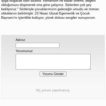
ışığa boğacak olan sizsiniz. Kendinizin ne kadar önemli, değerli
olduğunuzu düşünerek ona göre çalışınız. Sizlerden çok şey
bekliyoruz.” Sözleriyle çocuklarımızın geleceğin umudu ve mimarı
olduklarını belirtmiştir. 23 Nisan Ulusal Egemenlik ve Çocuk
Bayramı’nı içtenlikle kutluyor, yürek dolusu sevgiler sunuyorum.
Adınız
Yorumunuz
Hiç yorum yapılmamış.