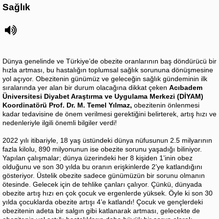
Sağlık
Dünya genelinde ve Türkiye’de obezite oranlarının baş döndürücü bir
hızla artması, bu hastalığın toplumsal sağlık sorununa dönüşmesine
yol açıyor. Obezitenin günümüz ve geleceğin sağlık gündeminin ilk
sıralarında yer alan bir durum olacağına dikkat çeken
Acıbadem
Üniversitesi Diyabet Araştırma ve Uygulama Merkezi (DİYAM)
Koordinatörü Prof. Dr. M. Temel Yılmaz,
obezitenin önlenmesi
kadar tedavisine de önem verilmesi gerektiğini belirterek, artış hızı ve
nedenleriyle ilgili önemli bilgiler verdi!
2022 yılı itibariyle, 18 yaş üstündeki dünya nüfusunun 2.5 milyarının
fazla kilolu, 890 milyonunun ise obezite sorunu yaşadığı biliniyor.
Yapılan çalışmalar; dünya üzerindeki her 8 kişiden 1’inin obez
olduğunu ve son 30 yılda bu oranın erişkinlerde 2’ye katlandığını
gösteriyor. Üstelik obezite sadece günümüzün bir sorunu olmanın
ötesinde. Gelecek için de tehlike çanları çalıyor. Çünkü, dünyada
obezite artış hızı en çok çocuk ve ergenlerde yüksek. Öyle ki son 30
yılda çocuklarda obezite artışı 4’e katlandı! Çocuk ve gençlerdeki
obezitenin adeta bir salgın gibi katlanarak artması, gelecekte de