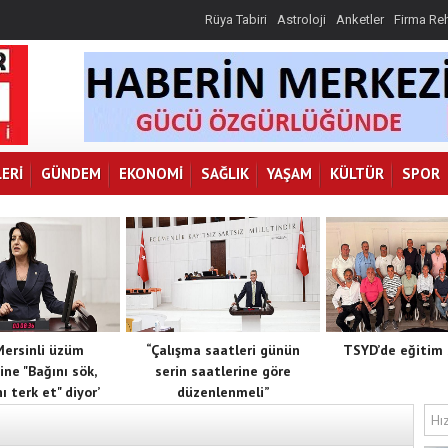
Rüya Tabiri
Astroloji
Anketler
Firma Re
ERI
GÜNDEM
EKONOMI
SAĞLIK
YAŞAM
KÜLTÜR
SPOR
 Mersinli üzüm
“Çalışma saatleri günün
TSYD’de eğitim 
ine "Bağını sök,
serin saatlerine göre
ı terk et" diyor’
düzenlenmeli”