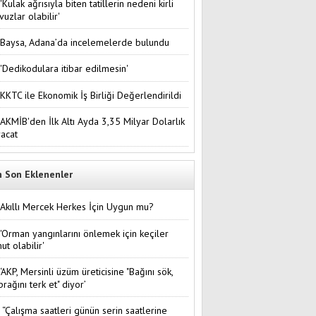
'Kulak ağrısıyla biten tatillerin nedeni kirli
vuzlar olabilir'
Baysa, Adana’da incelemelerde bulundu
'Dedikodulara itibar edilmesin'
KKTC ile Ekonomik İş Birliği Değerlendirildi
AKMİB'den İlk Altı Ayda 3,35 Milyar Dolarlık
racat
n Son Eklenenler
Akıllı Mercek Herkes İçin Uygun mu?
'Orman yangınlarını önlemek için keçiler
ut olabilir'
‘AKP, Mersinli üzüm üreticisine "Bağını sök,
prağını terk et" diyor’
“Çalışma saatleri günün serin saatlerine