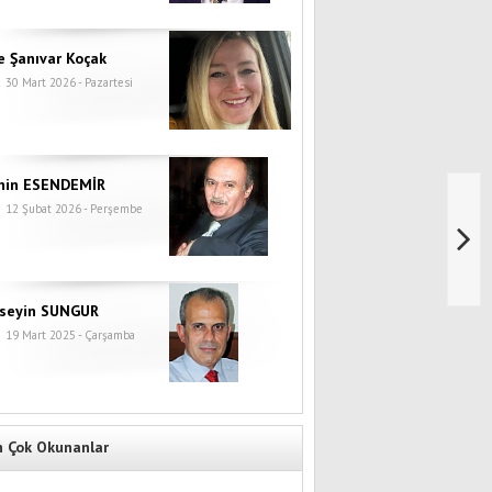
e Şanıvar Koçak
30 Mart 2026 - Pazartesi
hin ESENDEMİR
12 Şubat 2026 - Perşembe
seyin SUNGUR
19 Mart 2025 - Çarşamba
n Çok Okunanlar