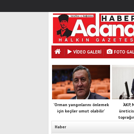
VİDEO GALERİ
FOTO GAL
'Orman yangınlarını önlemek
‘AKP,
için keçiler umut olabilir'
üreticis
toprağın
Haber