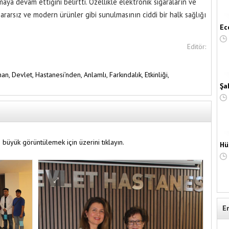
ya devam ettiğini belirtti. Özellikle elektronik sigaraların ve
zararsız ve modern ürünler gibi sunulmasının ciddi bir halk sağlığı
Ec
Editör:
han,
Devlet,
Hastanesi’nden,
Anlamlı,
Farkındalık,
Etkinliği,
Şa
 büyük görüntülemek için üzerini tıklayın.
Hü
E