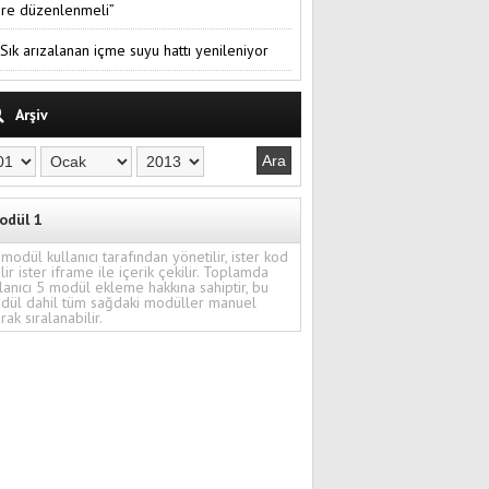
re düzenlenmeli”
Sık arızalanan içme suyu hattı yenileniyor
Arşiv
odül 1
modül kullanıcı tarafından yönetilir, ister kod
ilir ister iframe ile içerik çekilir. Toplamda
lanıcı 5 modül ekleme hakkına sahiptir, bu
dül dahil tüm sağdaki modüller manuel
rak sıralanabilir.