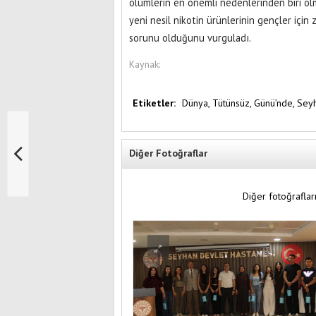
ölümlerin en önemli nedenlerinden biri olma
yeni nesil nikotin ürünlerinin gençler için 
sorunu olduğunu vurguladı.
Kaynak:
Etiketler:
Dünya,
Tütünsüz,
Günü’nde,
Sey
Diğer Fotoğraflar
Diğer fotoğrafları