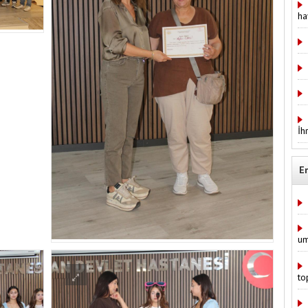
ha
İh
E
um
to