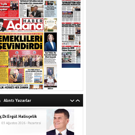
Alıntı Yazarlar
ç.Dr.Ergül Halisçelik
03 Ağustos 2026 - Pazartesi