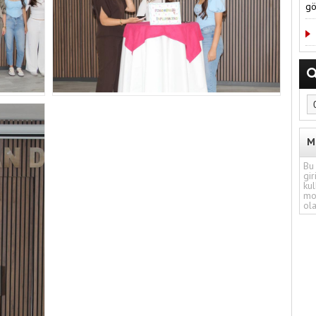
gö
M
Bu 
gir
kul
mo
ola