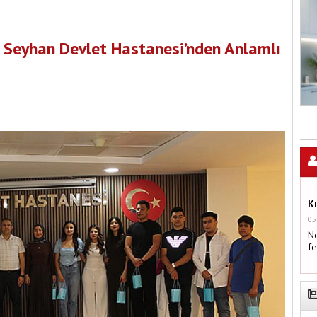
Seyhan Devlet Hastanesi’nden Anlamlı
K
05
Ne
fe