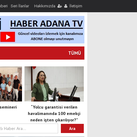
hberi
Seri İlanlar
Hakkımızda
İletişim
TÜMÜ
semineri
“Yolcu garantisi verilen
havalimanında 100 emekçi
neden işten çıkarılıyor?”