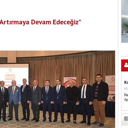
 Artırmaya Devam Edeceğiz”
K
05
Ne
fe