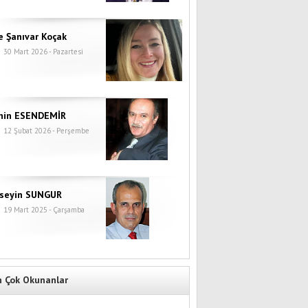
e Şanıvar Koçak
30 Mart 2026 - Pazartesi
hin ESENDEMİR
12 Şubat 2026 - Perşembe
seyin SUNGUR
19 Mart 2025 - Çarşamba
n Çok Okunanlar