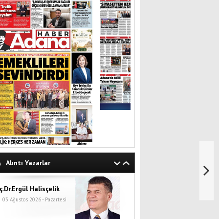
Alıntı Yazarlar
ç.Dr.Ergül Halisçelik
03 Ağustos 2026 - Pazartesi