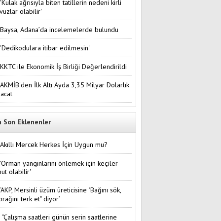
'Kulak ağrısıyla biten tatillerin nedeni kirli
vuzlar olabilir'
Baysa, Adana’da incelemelerde bulundu
'Dedikodulara itibar edilmesin'
KKTC ile Ekonomik İş Birliği Değerlendirildi
AKMİB'den İlk Altı Ayda 3,35 Milyar Dolarlık
racat
n Son Eklenenler
Akıllı Mercek Herkes İçin Uygun mu?
'Orman yangınlarını önlemek için keçiler
ut olabilir'
‘AKP, Mersinli üzüm üreticisine "Bağını sök,
prağını terk et" diyor’
“Çalışma saatleri günün serin saatlerine