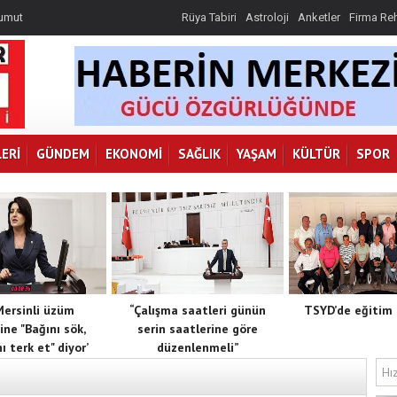
 umut
Rüya Tabiri
Astroloji
Anketler
Firma Re
k, toprağını
 göre
r
ERI
GÜNDEM
EKONOMI
SAĞLIK
YAŞAM
KÜLTÜR
SPOR
 Mersinli üzüm
“Çalışma saatleri günün
TSYD’de eğitim 
ine "Bağını sök,
serin saatlerine göre
ı terk et" diyor’
düzenlenmeli”