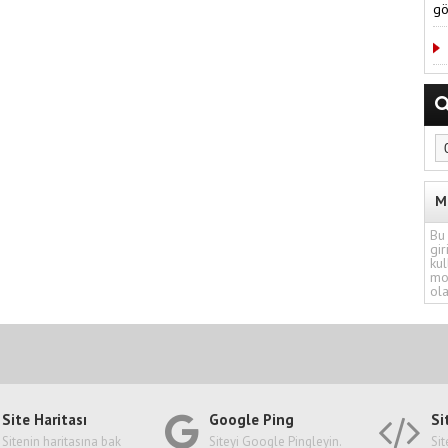
gö
M
Bu 
gir
kul
mo
ola
Site Haritası
Google Ping
Si
Sitenin haritasına bak
Siteyi Google Pingleyin.
Sit