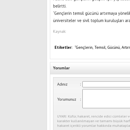
belirtti.
“Gençlerin temsil gücünü artırmaya yöneli
üniversiteler ve sivil toplum kuruluşları ar
Kaynak:
Etiketler:
“Gençlerin,
Temsil,
Gücünü,
Artı
Yorumlar
Adınız
:
Yorumunuz
:
UYARI: Küfür, hakaret, rencide edici cümleler v
karakter kullanılmayan ve tamamı büyük harfl
hakaret içerikli yorumlar hakkında muhataplar