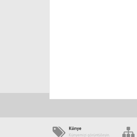
Künye
Künyemizi görüntüleyin.