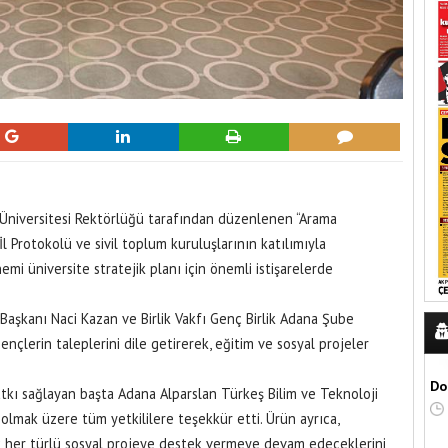
 Üniversitesi Rektörlüğü tarafından düzenlenen “Arama
İl Protokolü ve sivil toplum kuruluşlarının katılımıyla
emi üniversite stratejik planı için önemli istişarelerde
 Başkanı Naci Kazan ve Birlik Vakfı Genç Birlik Adana Şube
çlerin taleplerini dile getirerek, eğitim ve sosyal projeler
Do
tkı sağlayan başta Adana Alparslan Türkeş Bilim ve Teknoloji
 olmak üzere tüm yetkililere teşekkür etti. Ürün ayrıca,
cak her türlü sosyal projeye destek vermeye devam edeceklerini