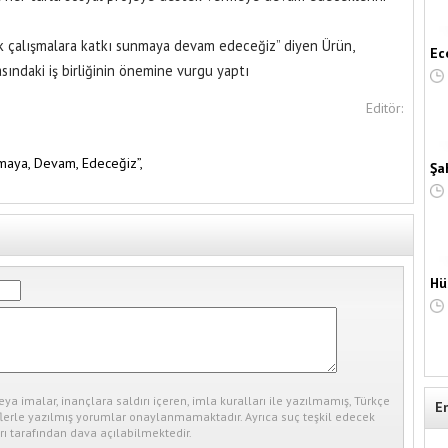
k çalışmalara katkı sunmaya devam edeceğiz” diyen Ürün,
Ec
asındaki iş birliğinin önemine vurgu yaptı
Editör:
rmaya,
Devam,
Edeceğiz”,
Şa
Hü
eya imalar, inançlara saldırı içeren, imla kuralları ile yazılmamış, Türkçe
E
erle yazılmış yorumlar onaylanmamaktadır. Ayrıca suç teşkil edecek
ı tarafından dava açılabilmektedir.