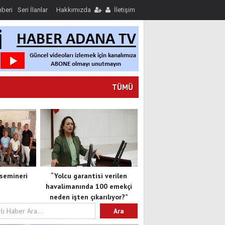
hberi
Seri İlanlar
Hakkımızda
İletişim
TÜMÜ
semineri
“Yolcu garantisi verilen
havalimanında 100 emekçi
neden işten çıkarılıyor?”