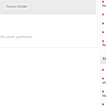
ha
Hiç yorum yapılmamış.
İh
E
um
to