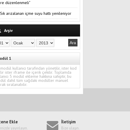
re düzenlenmeli”
Sık arızalanan içme suyu hattı yenileniyor
Arşiv
odül 1
modül kullanıcı tarafından yönetilir, ister kod
ilir ister iframe ile içerik çekilir. Toplamda
lanıcı 5 modül ekleme hakkına sahiptir, bu
dül dahil tüm sağdaki modüller manuel
rak sıralanabilir.
tene Ekle
İletişim
enizde yayınlayın.
Bize ulaşın.