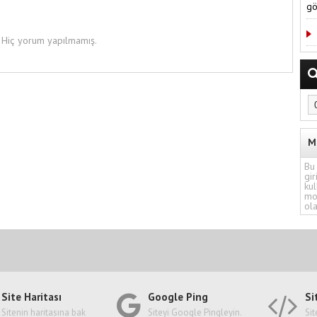
gö
Hiç yorum yapılmamış.
M
Bu 
gir
kul
mo
ola
Site Haritası
Google Ping
Si
Sitenin haritasına bak
Siteyi Google Pingleyin.
Sit