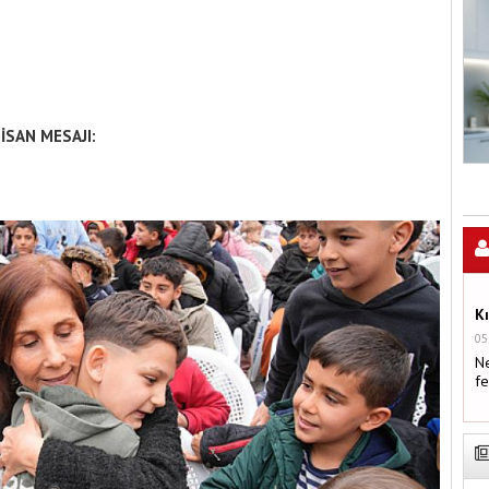
İSAN MESAJI:
K
05
Ne
fe