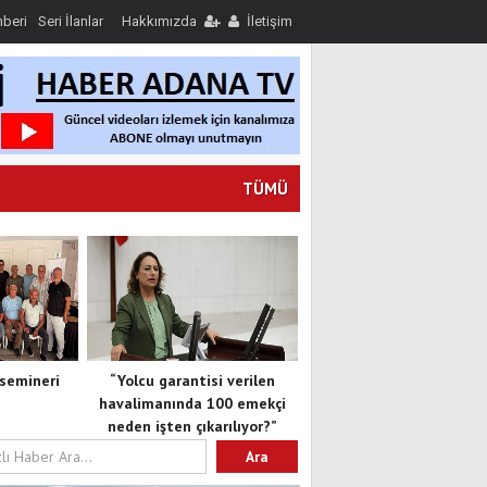
hberi
Seri İlanlar
Hakkımızda
İletişim
TÜMÜ
semineri
“Yolcu garantisi verilen
havalimanında 100 emekçi
neden işten çıkarılıyor?”