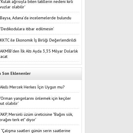
'Kulak ağrısıyla biten tatillerin nedeni kirli
vuzlar olabilir'
Baysa, Adana’da incelemelerde bulundu
'Dedikodulara itibar edilmesin'
KKTC ile Ekonomik İş Birliği Değerlendirildi
AKMİB'den İlk Altı Ayda 3,35 Milyar Dolarlık
racat
n Son Eklenenler
Akıllı Mercek Herkes İçin Uygun mu?
'Orman yangınlarını önlemek için keçiler
ut olabilir'
‘AKP, Mersinli üzüm üreticisine "Bağını sök,
prağını terk et" diyor’
“Çalışma saatleri günün serin saatlerine