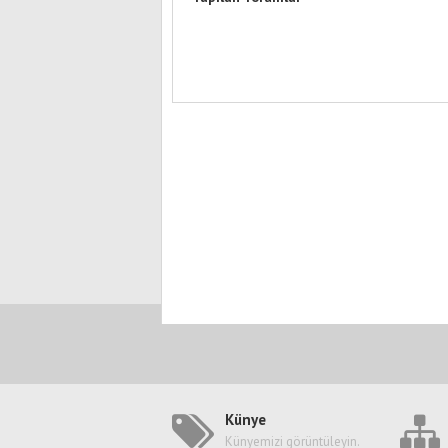
Künye
Künyemizi görüntüleyin.