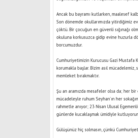
Ancak bu bayramı kutlarken, maalesef kalbi
Son dönemde okullarımızda yitirdiğimiz evla
çöktü. Bir çocuğun en güvenli sığınağı olm
okuluna korkusuzca gidip evine huzurla d
borcumuzdur.
Cumhuriyetimizin Kurucusu Gazi Mustafa Ke
korumakla başlar. Bizim asıl mücadelemiz, 
memleket bırakmaktır.
Şu an aramızda mesafeler olsa da; her bir 
mücadeleyle ruhum Seyhan’ın her sokağında
rahmetle anıyor; 23 Nisan Ulusal Egemenli
günlerde kucaklaşmak ümidiyle kutluyoru
Gülüşünüz hiç solmasın, çünkü Cumhuriyet