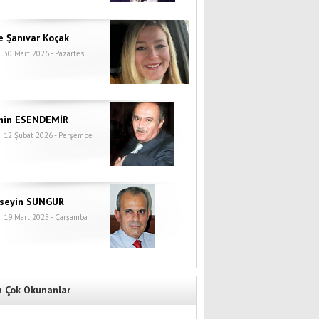
e Şanıvar Koçak
30 Mart 2026 - Pazartesi
hin ESENDEMİR
12 Şubat 2026 - Perşembe
seyin SUNGUR
19 Mart 2025 - Çarşamba
n Çok Okunanlar