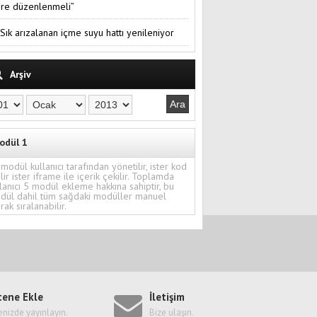
re düzenlenmeli”
Sık arızalanan içme suyu hattı yenileniyor
Arşiv
odül 1
modül kullanıcı tarafından yönetilir, ister kod
ilir ister iframe ile içerik çekilir. Toplamda
lanıcı 5 modül ekleme hakkına sahiptir, bu
dül dahil tüm sağdaki modüller manuel
rak sıralanabilir.
tene Ekle
İletişim
enizde yayınlayın.
Bize ulaşın.