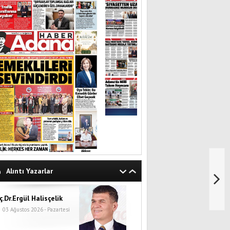
Alıntı Yazarlar
ç.Dr.Ergül Halisçelik
03 Ağustos 2026 - Pazartesi