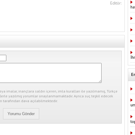
Editör:
ha
İh
E
eya imalar, inançlara saldırı içeren, imla kuralları ile yazılmamış, Türkçe
erle yazılmış yorumlar onaylanmamaktadır. Ayrıca suç teşkil edecek
ı tarafından dava açılabilmektedir.
um
to