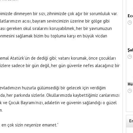
mizde dinmeyen bir sızı, zihnimizde çok ağır bir sorumluluk var.
Ec
tlarımızın acısı, bayram sevincimizin üzerine bir gölge gibi
ası gereken okul sıralarını koruyabilmek, her bir yavrumuzun
önmesini sağlamak bizim bu topluma karşı en büyük vicdan
Şa
mal Atatürk’ün de dediği gibi; vatanı korumak, önce çocukları
sizlere sadece bir gün değil, her gün güvenle nefes alacağınız bir
Hü
evladımızın huzurla gülümsediği bir gelecek için verdiğim
, her parkında sizlerle. Okullarımızda kaybettiğimiz canlarımızı
k ve Çocuk Bayramı’nızı, adaletin ve güvenin sağlandığı o güzel
m.
E
 en çok sizin neşenize emanet.”