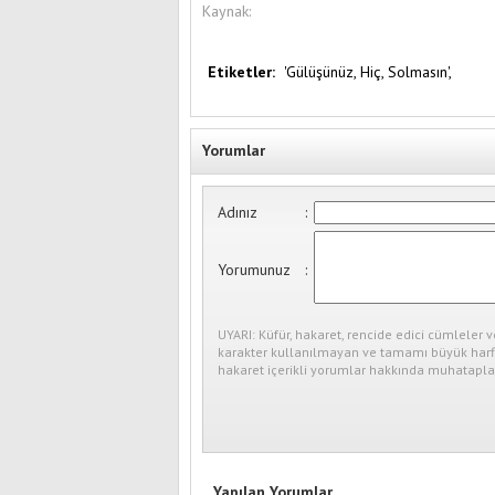
Kaynak:
Etiketler:
'Gülüşünüz,
Hiç,
Solmasın',
Yorumlar
Adınız
:
Yorumunuz
:
UYARI: Küfür, hakaret, rencide edici cümleler v
karakter kullanılmayan ve tamamı büyük harfl
hakaret içerikli yorumlar hakkında muhataplar
Yapılan Yorumlar