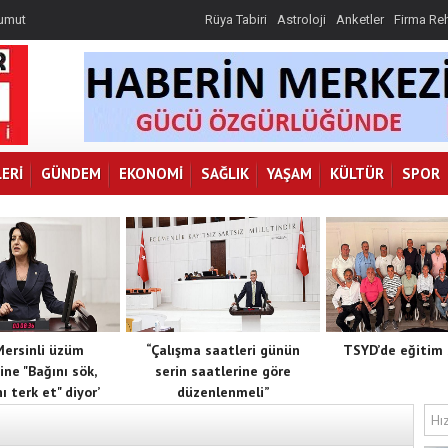
 umut
Rüya Tabiri
Astroloji
Anketler
Firma Re
k, toprağını
 göre
r
ERI
GÜNDEM
EKONOMI
SAĞLIK
YAŞAM
KÜLTÜR
SPOR
 Mersinli üzüm
“Çalışma saatleri günün
TSYD’de eğitim 
ine "Bağını sök,
serin saatlerine göre
ı terk et" diyor’
düzenlenmeli”