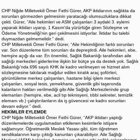
CHP Niğde Milletvekili Ömer Fethi Gürer, AKP iktidarının sağlıkta da
sorunları görmezden gelmesinin yaratacağı olumsuzluklara dikkat
çekti. Gürer, “Aile hekimleri ve ASM çalışanları 3 aydaki 3. eylemi
yaparak iktidarı uyarıp, 1 Kasım'da yürürlüğe giren Sözleşme ve
Ödeme Yönetmeliği'nin geri çekilmesini istiyorlar. İktidar bu talebi
duymazdan gelmemelidir.” dedi.
CHP Milletvekili Ömer Fethi Gürer, “Aile Hekimliğinin farklı sorunları
var. Son düzenleme tüm sorunları da depreştirdi. Aile hekimleri, ebe,
hemşire açığı da var. En önemlisi, Sağlık Bakanlığı tarafından aile
sağlığı merkezleri giderlerine ilişkin bir bütçe ya da destek yok. Sağlık
Bakanlığı'nda 696 sayılı KHK ile kadro verilmeyen ve hizmet alım
sözleşmesine takılarak mağdur edilen kiralık araç şoförleri,
görüntüleme merkez çalışanları, hastane bilgi işlem merkezi
çalışanları, sosyal tesis, yemekhane, güvenlik gibi taşeronda
kalanların hakları verilmediği gibi Aile Sağlığı Merkezlerinde grup
elemanları (hemşire, ebe, acil tıp teknisyeni, tıbbi sekreter, temizlik
elemanı vb.) çalıştırılanların da iş güvencesi ve kadro sorunları
devam ediyor.” dedi.
HEKİMLER EYLEMDE
CHP Niğde Milletvekili Ömer Fethi Gürer, “AKP iktidarı yaptığı
düzenlemelerde uygulamadan etkilenen kesimlerle istişare
sağlamıyor. Öğretmenlik Meslek Yasası gibi, tüm öğretmen
sendikalarının karşı çıktığı kanunları çıkarabiliyor. Aile Sağlığı
Merkezi (ASM) hekimleri, hemşire ve ebeler gibi sağlık çalışanlarının