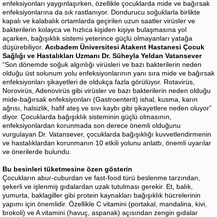
enfeksiyonları yaygınlaşırken, özellikle çocuklarda mide ve bağırsak
enfeksiyonlarına da sık rastlanıyor. Dondurucu soğuklarla birlikte
kapalı ve kalabalık ortamlarda geçirilen uzun saatler virüsler ve
bakterilerin kolayca ve hızlıca kişiden kişiye bulaşmasına yol
açarken, bağışıklık sistemi yeterince güçlü olmayanları yatağa
düşürebiliyor.
Acıbadem Üniversitesi Atakent Hastanesi Çocuk
Sağlığı ve Hastalıkları Uzmanı Dr. Süheyla Yeldan Vatansever
“Son dönemde soğuk algınlığı virüsleri ve bazı bakterilerin neden
olduğu üst solunum yolu enfeksiyonlarının yanı sıra mide ve bağırsak
enfeksiyonları şikayetleri de oldukça fazla görülüyor. Rotavirüs,
Norovirüs, Adenovirüs gibi virüsler ve bazı bakterilerin neden olduğu
mide-bağırsak enfeksiyonları (Gastroenterit) ishal, kusma, karın
ağrısı, halsizlik, hafif ateş ve sıvı kaybı gibi şikayetlere neden oluyor”
diyor. Çocuklarda bağışıklık sisteminin güçlü olmasının,
enfeksiyonlardan korunmada son derece önemli olduğunu
vurgulayan Dr. Vatansever, çocuklarda bağışıklığı kuvvetlendirmenin
ve hastalıklardan korunmanın 10 etkili yolunu anlattı, önemli uyarılar
ve önerilerde bulundu.
Bu besinleri tüketmesine özen gösterin
Çocukların abur-cuburdan ve fast-food türü beslenme tarzından,
şekerli ve işlenmiş gıdalardan uzak tutulması gerekir. Et, balık,
yumurta, baklagiller gibi protein kaynakları bağışıklık hücrelerinin
yapımı için önemlidir. Özellikle C vitamini (portakal, mandalina, kivi,
brokoli) ve A vitamini (havuç, aspanak) açısından zengin gıdalar