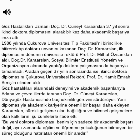
Göz Hastalıkları Uzmanı Doç. Dr. Cüneyt Karaarslan 37 yıl sonra
ikinci doktora diplomasını alarak bir kez daha akademik başarıya
imza attı.
1988 yılında Çukurova Üniversitesi Tıp Fakültesi'ni birincilikle
bitirerek tıp doktoru unvanını kazanan Doç. Dr. Karaarslan, ilk
diplomasını dönemin üniversite rektörü Prof. Dr. Mithat Özsan’dan
aldı. Doç.Dr. Karaarslan, Sosyal Bilimler Enstitüsü Yönetim ve
Organizasyon alanında yaptığı doktora çalışmasını da başarıyla
tamamladı. Aradan geçen 37 yılın sonrasında ise, ikinci doktora
diplomasını Çukurova Üniversitesi Rektörü Prof. Dr. Hamit Emrah
Beriş’in elinden aldı.
Göz hastalıkları alanındaki deneyimi ve akademik başarılarıyla
Adana ve çevre illerde tanınan Doç. Dr. Cüneyt Karaarslan,
Dünyagöz Hastanesi’nde başhekimlik görevini sürdürüyor. Yeni
diplomasıyla akademik kariyerine önemli bir başarı daha ekleyen
Karaarslan, sürekli gelişime olan bağlılığını ve bilimsel gelişmelere
olan katkılarını şu cümlelerle ifade etti:
“Bu yeni doktora diploması, benim için sadece bir akademik başarı
değil, aynı zamanda eğitim ve öğrenme yolculuğunun bitmeyen bir
süreç olduğunu hatırlatan önemli bir anıdır.”