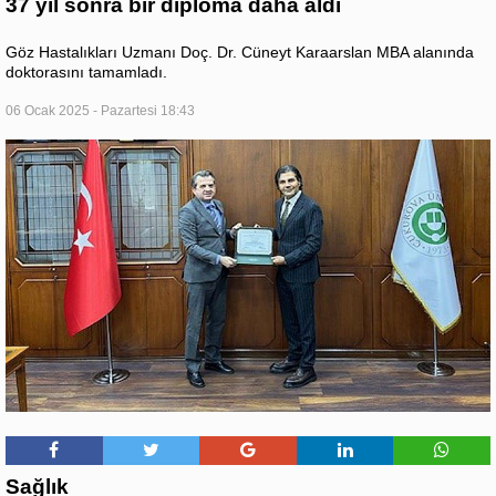
37 yıl sonra bir diploma daha aldı
Göz Hastalıkları Uzmanı Doç. Dr. Cüneyt Karaarslan MBA alanında
doktorasını tamamladı.
06 Ocak 2025 - Pazartesi 18:43
Sağlık