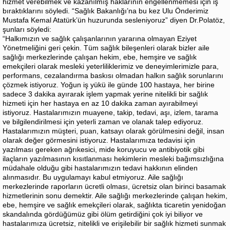
hizmet verebilmek ve kazanılmış haklarının engellenmemesi için iş
bıraktıklarını söyledi. “Sağlık Bakanlığı’na bu kez Ulu Önderimiz
Mustafa Kemal Atatürk’ün huzurunda sesleniyoruz” diyen Dr.Polatöz,
şunları söyledi:
“Halkımızın ve sağlık çalışanlarının yararına olmayan Eziyet
Yönetmeliğini geri çekin. Tüm sağlık bileşenleri olarak bizler aile
sağlığı merkezlerinde çalışan hekim, ebe, hemşire ve sağlık
emekçileri olarak mesleki yeterliliklerimiz ve deneyimlerimizle para,
performans, cezalandırma baskısı olmadan halkın sağlık sorunlarını
çözmek istiyoruz. Yoğun iş yükü ile günde 100 hastaya, her birine
sadece 3 dakika ayırarak işlem yapmak yerine nitelikli bir sağlık
hizmeti için her hastaya en az 10 dakika zaman ayırabilmeyi
istiyoruz. Hastalarımızın muayene, takip, tedavi, aşı, izlem, tarama
ve bilgilendirilmesi için yeterli zaman ve olanak talep ediyoruz.
Hastalarımızın müşteri, puan, katsayı olarak görülmesini değil, insan
olarak değer görmesini istiyoruz. Hastalarımıza tedavisi için
yazılması gereken ağrıkesici, mide koruyucu ve antibiyotik gibi
ilaçların yazılmasının kısıtlanması hekimlerin mesleki bağımsızlığına
müdahale olduğu gibi hastalarımızın tedavi hakkının elinden
alınmasıdır. Bu uygulamayı kabul etmiyoruz. Aile sağlığı
merkezlerinde raporların ücretli olması, ücretsiz olan birinci basamak
hizmetlerinin sonu demektir. Aile sağlığı merkezlerinde çalışan hekim,
ebe, hemşire ve sağlık emekçileri olarak, sağlıkta ticaretin yenidoğan
skandalında gördüğümüz gibi ölüm getirdiğini çok iyi biliyor ve
hastalarımıza ücretsiz, nitelikli ve erişilebilir bir sağlık hizmeti sunmak