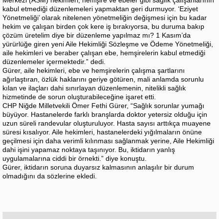
kabul etmediği düzenlemeleri yapmaktan geri durmuyor. ‘Eziyet
Yönetmeliği’ olarak nitelenen yönetmeliğin değişmesi için bu kadar
hekim ve çalışan birden çok kere iş bırakıyorsa, bu duruma bakıp
çözüm üretelim diye bir düzenleme yapılmaz mı? 1 Kasım’da
yürürlüğe giren yeni Aile Hekimliği Sözleşme ve Ödeme Yönetmeliği,
aile hekimleri ve beraber çalışan ebe, hemşirelerin kabul etmediği
düzenlemeler içermektedir.” dedi.
Gürer, aile hekimleri, ebe ve hemşirelerin çalışma şartlarını
ağırlaştıran, özlük haklarını geriye götüren, mali anlamda sorunlu
kılan ve ilaçları dahi sınırlayan düzenlemenin, nitelikli sağlık
hizmetinde de sorun oluşturabileceğine işaret etti.
CHP Niğde Milletvekili Ömer Fethi Gürer, “Sağlık sorunlar yumağı
büyüyor. Hastanelerde farklı branşlarda doktor yetersiz olduğu için
uzun süreli randevular oluşturuluyor. Hasta sayısı arttıkça muayene
süresi kısalıyor. Aile hekimleri, hastanelerdeki yığılmaların önüne
geçilmesi için daha verimli kılınması sağlanmak yerine, Aile Hekimliği
dahi işini yapamaz noktaya taşınıyor. Bu, iktidarın yanlış
uygulamalarına ciddi bir örnekti.” diye konuştu.
Gürer, iktidarın soruna duyarsız kalmasının anlaşılır bir durum
olmadığını da sözlerine ekledi.