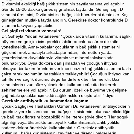
D vitamini eksikliği bağışıklık sisteminin zayıflamasına yol açabilir.
Günde 15-20 dakika güneş ışığı almak faydalıdır. Güneş ışığı, D
vitamini üretimini, D vitamini ise bağışıklık hücrelerini destekler. Kış
güneşinden mutlaka faydalandırın. Gerekirse doktor kontrolünde D
vitamini takviyesi yapılabilir.
Gelişigüzel vitamin vermeyin!
Dr. Süheyla Yeldan Vatansever “Çocuklarda vitamin kullanımı, sağlıklı
büyüme ve gelişim için gerekli olabilir; ancak bu süreç dikkatle
yönetilmelidir. Anne-babalar çocuklarının bağışıklık sistemlerini
güçlendirmek amacıyla arkadaşlarından, internetten ya da
çevrelerinden duyduklarıyla vitamin ve mineral takviyesinde
bulunabiliyor. Oysa doktora danışılmadan ve çocuğun ihtiyacı
olmayan bir takım ürünlerin verilmesi bazen bağışıklık sistemini fazla
çalıştırarak otoimmün hastalıkları tetikleyebilir! Çocuğun ihtiyacı kan
tahlilleri ve sağlık durumu değerlendirilerek belirlenmelidir. Bazı
vitaminlerin uzun süre yüksek doz kullanımı vücutta birikerek
zehirlenmelere yol açabilir. Bu durum, özellikle büyüme ve gelişme
çağındaki çocuklar için ciddi sağlık riskleri oluşturabilir” diyor.
Gereksiz antibiyotik kullanımından kaçının
Çocuk Sağlığı ve Hastalıkları Uzmanı Dr. Vatansever, antibiyotiklerin
gereksiz yere kullanılmasının bağışıklık sistemini olumsuz etkilediğini
ve bağırsak florasını bozabildiğini belirterek şöyle diyor: “Her soğuk
algınlığı veya öksürükte antibiyotik kullanılmamalı, antibiyotikler
sadece doktor önerisiyle kullanılmalıdır. Gereksiz antibiyotik
kullanımı, bağışıklık sistemini zayıflatır ve dirençli bakterilerin