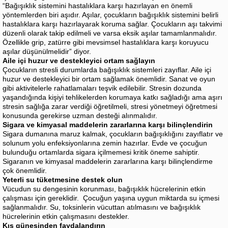
“Bağışıklık sistemini hastalıklara karşı hazırlayan en önemli
yöntemlerden biri aşıdır. Aşılar, çocukların bağışıklık sistemini belirli
hastalıklara karşı hazırlayarak koruma sağlar. Çocukların aşı takvimi
düzenli olarak takip edilmeli ve varsa eksik aşılar tamamlanmalıdır.
Özellikle grip, zatürre gibi mevsimsel hastalıklara karşı koruyucu
aşılar düşünülmelidir” diyor.
Aile içi huzur ve destekleyici ortam sağlayın
Çocukların stresli durumlarda bağışıklık sistemleri zayıflar. Aile içi
huzur ve destekleyici bir ortam sağlamak önemlidir. Sanat ve oyun
gibi aktivitelerle rahatlamaları teşvik edilebilir. Stresin dozunda
yaşandığında kişiyi tehlikelerden korumaya katkı sağladığı ama aşırı
stresin sağlığa zarar verdiği öğretilmeli, stresi yönetmeyi öğretmesi
konusunda gerekirse uzman desteği alınmalıdır.
Sigara ve kimyasal maddelerin zararlarına karşı bilinçlendirin
Sigara dumanına maruz kalmak, çocukların bağışıklığını zayıflatır ve
solunum yolu enfeksiyonlarına zemin hazırlar. Evde ve çocuğun
bulunduğu ortamlarda sigara içilmemesi kritik öneme sahiptir.
Sigaranın ve kimyasal maddelerin zararlarına karşı bilinçlendirme
çok önemlidir.
Yeterli su tüketmesine destek olun
Vücudun su dengesinin korunması, bağışıklık hücrelerinin etkin
çalışması için gereklidir. Çocuğun yaşına uygun miktarda su içmesi
sağlanmalıdır. Su, toksinlerin vücuttan atılmasını ve bağışıklık
hücrelerinin etkin çalışmasını destekler.
Kış güneşinden faydalandırın