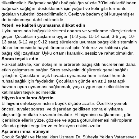
tüketilmelidir. Bağırsak sağlığı bağışıklığın yüzde 70’ini etkilediğinden
bağırsak sağlığını desteklemek için yoğurt ve kefir gibi fermente
gıdaların tüketimi özendirilmelidir. Ceviz ve badem gibi kuruyemişler
de beslenmeye dahil edilmelidir.
Yeterli ve kaliteli uyumasına dikkat edin
Uyku sırasında bağışıklık sistemi onarım ve yenilenme süreçlerinden
geçer. Çocukların yaşlarına uygun (1-3 yaş: 11-14 saat, 3-6 yaş: 10-
13 saat, 6-12 yaş: 9-12 saat) sürelerde uyuması bağışıklık sisteminin
düzenlenmesinde hayati öneme sahiptir. Yetersiz ve kalitesi uyku
bağışıklığı zayıflatır. Uyku ortamı karanlık, sessiz ve rahat olmalıdır.
Spora teşvik edin
Fiziksel aktivite, kan dolaşımını artırarak bağışıklık hücrelerinin daha
etkin çalışmasını sağlar. Stres seviyesini düşürerek genel sağlığı
iyileştirir. Çocukların açık havada oynaması hem fiziksel hem de
ruhsal sağlık için faydalıdır. Çocukların günde en az 1 saat açık
havada oyun oynaması sağlanmalı, yaşa uygun spor etkinliklerine
katılmaları teşvik edilmelidir.
Hijyen kurallarını öğretin
El hijyeni enfeksiyon riskini büyük ölçüde azaltır. Özellikle yemek
öncesi, tuvalet sonrası ve dışarıdan geldikten sonra el yıkama
alışkanlığı mutlaka kazandırılmalıdır. El hijyeninin sağlanması, gün
içerisinde ellerin yüze, gözlere ve ağıza götürülmemesi mikropların
vücuda girişini engeller ve enfeksiyon riskini azaltır.
Aşılarını ihmal etmeyin
Çocuk Sağlığı ve Hastalıkları Uzmanı Dr. Süheyla Yeldan Vatansever