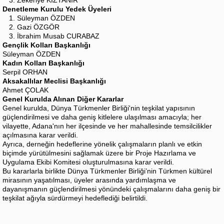
3. Zekeriye KIZTANIR
Denetleme Kurulu Yedek Üyeleri
1. Süleyman ÖZDEN
2. Gazi ÖZGÖR
3. İbrahim Musab CURABAZ
Gençlik Kolları Başkanlığı
Süleyman ÖZDEN
Kadın Kolları Başkanlığı
Serpil ORHAN
Aksakallılar Meclisi Başkanlığı
Ahmet ÇOLAK
Genel Kurulda Alınan Diğer Kararlar
Genel kurulda, Dünya Türkmenler Birliği'nin teşkilat yapısının
güçlendirilmesi ve daha geniş kitlelere ulaşılması amacıyla; her
vilayette, Adana'nın her ilçesinde ve her mahallesinde temsilcilikler
açılmasına karar verildi.
Ayrıca, derneğin hedeflerine yönelik çalışmaların planlı ve etkin
biçimde yürütülmesini sağlamak üzere bir Proje Hazırlama ve
Uygulama Ekibi Komitesi oluşturulmasına karar verildi.
Bu kararlarla birlikte Dünya Türkmenler Birliği’nin Türkmen kültürel
mirasının yaşatılması, üyeler arasında yardımlaşma ve
dayanışmanın güçlendirilmesi yönündeki çalışmalarını daha geniş bir
teşkilat ağıyla sürdürmeyi hedeflediği belirtildi.