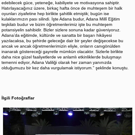
edebilecek güce, yeteneğe, kabiliyete ve motivasyona sahiptir.
Hatırlayacağınız üzere, birkaç hafta önce de muhteşem bir halk
oyunları ziyafetine hep birlikte şahitlik etmiştik; bugün ise
kulaklarımızın pası silindi. İşte Adana budur, Adana Millî Eğitim
teşkilatı budur ve bizim öğretmenlerimiz işte bu muhteşem
potansiyelin sahibidir. Bizler sizlere sonuna kadar güveniyoruz.
Adana’da eğitimde, kültürde ve sanatta bir başarı hikâyesi
yazılacaksa, bu şehirde geleceğe dair bir şeyler değişecekse bu
ancak ve ancak öğretmenlerimizin eliyle, onların canıgönülden
inanarak göstereceği gayretle mümkün olacaktır. Sizlerle birlikte
daha nice güzel faaliyetlerde ve anlamlı etkinliklerde buluşmayı
temenni ediyor, Adana Valiliği olarak her zaman yanınızda
olduğumuzu bir kez daha vurgulamak istiyorum.” şeklinde konuştu.
İlgili Fotoğraflar