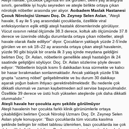
sınırlı, genellikle iyi huylu seyreden ve ateşle birlikte ortaya çıkan
nörolojik nöbetler arasında yer alıyor.
Acıbadem Maslak Hastanesi
Çocuk Nörolojisi Uzmanı Doç. Dr. Zeynep Selen Aslan
, “Ateşli
havale, 6 ay ile 5 yaş arasındaki çocuklarda, özellikle viral
enfeksiyonların eşlik ettiği ateşli hastalık dönemlerinde görülüyor.
Vücut ısısının rektal ölçümde 38.3 derece, koltuk altı ölçümünde 37.8
derece ve üzerinde olduğu durumlarda ortaya çıkan nöbetler, ateşli
havale olarak ifade ediliyor” diyor. Çocukların yaklaşık yüzde 2-5’inde
görülen ve en sık 18–22 ay arasında ortaya çıkan ateşli havalenin,
yüzde 90 gibi büyük bir oranla ilk 3 yaş içinde meydana geldiğini
belirten Doç. Dr. Aslan, nöbetlerin genellikle ateşli hastalığın ilk 24
saatinde geliştiğini söylüyor. Doç. Dr. Aslan sözlerine şöyle devam
ediyor: “Nöbetlerin büyük kısmı 5 dakikadan kısa sürmekte ve kalıcı
bir hasar bırakmadan sonlanmaktadır. Ancak yaklaşık yüzde 5’lik
grupta “uzamış nöbet” gelişebilmekte ve bu durum 30 dakikayı
aşarak yoğun bakım ihtiyacı gerektirebilmektedir. Bu nedenle çok
dikkatli olunmalı ve zaman kaybetmeden acil servise başvurulmalıdır.
Özellikle 39 derece ve üstü hızlı yükselen ateşlerde çok daha dikkatli
olunmalıdır.”
Ateşli havale her çocukta aynı şekilde görülmüyor
Ateşli havalenin her çocukta farklı klinik görünümlerle ortaya
çıkabildiğini belirten Çocuk Nöroloji Uzmanı Doç. Dr. Zeynep Selen
Aslan şöyle konuşuyor: “Bazı çocuklarda tüm vücutta kasılma
şeklinde belirgin bir nöbet tablosu izlenirken, bazı çocuklarda ise çok