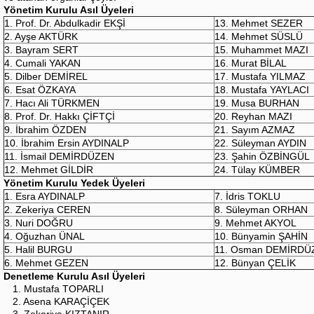
Yönetim Kurulu Asıl Üyeleri
1. Prof. Dr. Abdulkadir EKŞİ
13. Mehmet SEZER
2. Ayşe AKTÜRK
14. Mehmet SÜSLÜ
3. Bayram SERT
15. Muhammet MAZI
4. Cumali YAKAN
16. Murat BİLAL
5. Dilber DEMİREL
17. Mustafa YILMAZ
6. Esat ÖZKAYA
18. Mustafa YAYLACI
7. Hacı Ali TÜRKMEN
19. Musa BURHAN
8. Prof. Dr. Hakkı ÇİFTÇİ
20. Reyhan MAZI
9. İbrahim ÖZDEN
21. Sayım AZMAZ
10. İbrahim Ersin AYDINALP
22. Süleyman AYDIN
11. İsmail DEMİRDÜZEN
23. Şahin ÖZBİNGÜL
12. Mehmet GİLDİR
24. Tülay KÜMBER
Yönetim Kurulu Yedek Üyeleri
1. Esra AYDINALP
7. İdris TOKLU
2. Zekeriya CEREN
8. Süleyman ORHAN
3. Nuri DOĞRU
9. Mehmet AKYOL
4. Oğuzhan ÜNAL
10. Bünyamin ŞAHİN
5. Halil BURGU
11. Osman DEMİRDÜ
6. Mehmet GEZEN
12. Bünyan ÇELİK
Denetleme Kurulu Asıl Üyeleri
1. Mustafa TOPARLI
2. Asena KARAÇİÇEK