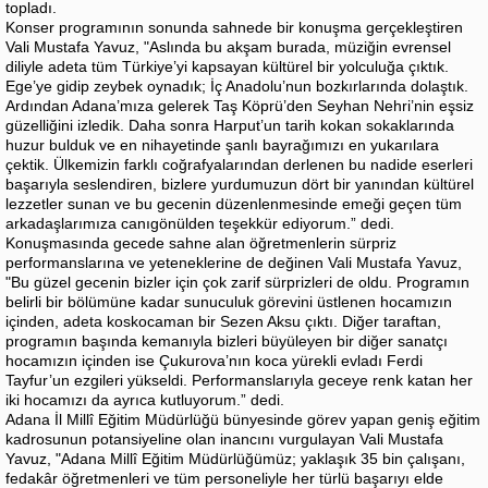
topladı.
Konser programının sonunda sahnede bir konuşma gerçekleştiren
Vali Mustafa Yavuz, "Aslında bu akşam burada, müziğin evrensel
diliyle adeta tüm Türkiye’yi kapsayan kültürel bir yolculuğa çıktık.
Ege’ye gidip zeybek oynadık; İç Anadolu’nun bozkırlarında dolaştık.
Ardından Adana’mıza gelerek Taş Köprü’den Seyhan Nehri’nin eşsiz
güzelliğini izledik. Daha sonra Harput’un tarih kokan sokaklarında
huzur bulduk ve en nihayetinde şanlı bayrağımızı en yukarılara
çektik. Ülkemizin farklı coğrafyalarından derlenen bu nadide eserleri
başarıyla seslendiren, bizlere yurdumuzun dört bir yanından kültürel
lezzetler sunan ve bu gecenin düzenlenmesinde emeği geçen tüm
arkadaşlarımıza canıgönülden teşekkür ediyorum.” dedi.
Konuşmasında gecede sahne alan öğretmenlerin sürpriz
performanslarına ve yeteneklerine de değinen Vali Mustafa Yavuz,
"Bu güzel gecenin bizler için çok zarif sürprizleri de oldu. Programın
belirli bir bölümüne kadar sunuculuk görevini üstlenen hocamızın
içinden, adeta koskocaman bir Sezen Aksu çıktı. Diğer taraftan,
programın başında kemanıyla bizleri büyüleyen bir diğer sanatçı
hocamızın içinden ise Çukurova’nın koca yürekli evladı Ferdi
Tayfur’un ezgileri yükseldi. Performanslarıyla geceye renk katan her
iki hocamızı da ayrıca kutluyorum.” dedi.
Adana İl Millî Eğitim Müdürlüğü bünyesinde görev yapan geniş eğitim
kadrosunun potansiyeline olan inancını vurgulayan Vali Mustafa
Yavuz, "Adana Millî Eğitim Müdürlüğümüz; yaklaşık 35 bin çalışanı,
fedakâr öğretmenleri ve tüm personeliyle her türlü başarıyı elde