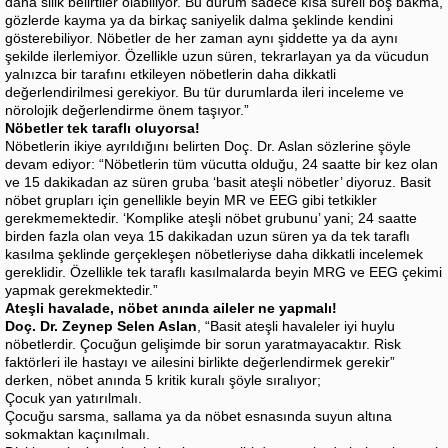
daha silik belirtiler olabiliyor. Bu durum sadece kısa süreli boş bakma,
gözlerde kayma ya da birkaç saniyelik dalma şeklinde kendini
gösterebiliyor. Nöbetler de her zaman aynı şiddette ya da aynı
şekilde ilerlemiyor. Özellikle uzun süren, tekrarlayan ya da vücudun
yalnızca bir tarafını etkileyen nöbetlerin daha dikkatli
değerlendirilmesi gerekiyor. Bu tür durumlarda ileri inceleme ve
nörolojik değerlendirme önem taşıyor.”
Nöbetler tek taraflı oluyorsa!
Nöbetlerin ikiye ayrıldığını belirten Doç. Dr. Aslan sözlerine şöyle
devam ediyor: “Nöbetlerin tüm vücutta olduğu, 24 saatte bir kez olan
ve 15 dakikadan az süren gruba ‘basit ateşli nöbetler’ diyoruz. Basit
nöbet grupları için genellikle beyin MR ve EEG gibi tetkikler
gerekmemektedir. ‘Komplike ateşli nöbet grubunu’ yani; 24 saatte
birden fazla olan veya 15 dakikadan uzun süren ya da tek taraflı
kasılma şeklinde gerçekleşen nöbetleriyse daha dikkatli incelemek
gereklidir. Özellikle tek taraflı kasılmalarda beyin MRG ve EEG çekimi
yapmak gerekmektedir.”
Ateşli havalade, nöbet anında aileler ne yapmalı!
Doç. Dr. Zeynep Selen Aslan
, “Basit ateşli havaleler iyi huylu
nöbetlerdir. Çocuğun gelişimde bir sorun yaratmayacaktır. Risk
faktörleri ile hastayı ve ailesini birlikte değerlendirmek gerekir”
derken, nöbet anında 5 kritik kuralı şöyle sıralıyor;
Çocuk yan yatırılmalı.
Çocuğu sarsma, sallama ya da nöbet esnasında suyun altına
sokmaktan kaçınılmalı.