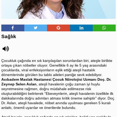
Sağlık
Çocukluk çağında en sık karşılaşılan sorunlardan biri, ateşle birlikte
ortaya çıkan nöbetler oluyor. Genellikle 6 ay ile 5 yaş arasındaki
çocuklarda, viral enfeksiyonların eşlik ettiği ateşli hastalık
dönemlerinde görülen bu tablo aileleri paniğe sevk edebiliyor.
Acıbadem Maslak Hastanesi Çocuk Nörolojisi Uzmanı Doç. Dr.
Zeynep Selen Aslan
, ateşli havalenin çoğu zaman iyi huylu
seyretmesine rağmen, doğru müdahale edilmezse risk
oluşturabildiğini belirterek “Ebeveynlerin, ateşli havalenin özellikle ilk
dakikalarında doğru adımları atması kritik öneme sahiptir” diyor. Doç.
Dr. Aslan, ateşli havalede, nöbet anında uyulması gereken 5 kuralı
anlattı, önemli uyarılar ve önerilerde bulundu.
Ateşli havale, çocukluk çağında en sık görülen, belirli yaş aralığıyla