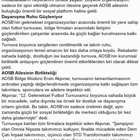
sadece bir spor etkinliği olmanın ötesine geçerek AOSB ailesinin
buluştuğu önemli bir sosyal platform haline geldi.
Dayanışma Ruhu Güçleniyor
AOSB’nin geleneksel organizasyonları arasında önemli bir yere sahip
olan futbol turnuvası, bölge firmaları arasındaki iletişimi
güçlendirirken çalışanlar arasında da güçlü bağlar kurulmasına katkı
sağladı.
Turnuva boyunca sergilenen centilmenlik ve takım ruhu,
organizasyonun temel amacını bir kez daha ortaya koydu. Rekabetin
sahada kaldığı, dostluğun ise kazandığı turnuva, AOSB’nin kurumsal
birliktelik anlayışını güçlendiren önemli etkinliklerden biri olarak dikkat
çekti.
AOSB Ailesinin Birlikteliği
AOSB Bölge Müdürü Ersin Akpınar, turnuvanın tamamlanmasının
ardından yaptığı değerlendirmede organizasyona katkı sağlayan tüm
takımlara, sporculara ve ailelere teşekkür etti.
Akpınar, “12. Geleneksel Futbol Turnuvamız boyunca sahada büyük
bir mücadele, saha dışında ise örnek bir dostluk ve dayanışma
ortamı gördük. Bu tablo, AOSB’nin sadece üretimin değil, aynı
zamanda güçlü bir sosyal birlikteliğin de merkezi olduğunu bir kez
daha göstermiştir” dedi.
Turnuvaya katılan tüm firmalara teşekkür eden Akpınar, “Şampiyon
olan Omnia Nişasta takımımızı kutluyor, finalde mücadele eden Dem
Çatı İnşaat takımımızı, üçüncü olan STD Transformatör takımımızı