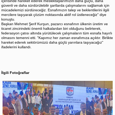
içerisinde hareket ederek meslektaşlarımızın daha güçlü, daha
güvenli ve daha sürdürülebilir şartlarda çalışmalarını sağlamak için
mücadelemizi sürdüreceğiz. Esnafımızın talep ve beklentilerini ilgili
mercilere taşıyarak çözüm noktasında aktif rol üstleneceğiz" diye
konuştu.
Başkan Mehmet Şerif Kurşun, pazarcı esnafının ülkenin üretim ve
ticaret zincirindeki önemli halkalardan biri olduğunu belirterek,
federasyon çatısı altında yürütülecek çalışmaların tüm esnafa hayırlı
olmasını temenni etti. "Kapımız her zaman esnafımıza açıktır. Birlikte
hareket ederek sektörümüzü daha güçlü yarınlara taşıyacağız"
ifadelerini kullandı.
İlgili Fotoğraflar