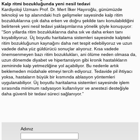
Kalp ritmi bozukluğunda yeni nesil tedavi
Kardiyoloji Uzmanı Prof. Dr. Mert İlker Hayıroğlu, günümüzde
teknoloji ve tıp alanındaki hızlı gelişmeler sayesinde kalp ritim
bozukluklarına çok daha erken ve doğru şekilde tanı konulabildiğini
belirterek yeni nesil tedavi yaklaşımlarına yönelik şöyle konuşuyor:
“Son yıllarda ritim bozukluklarına daha sık ve daha erken tanı
koyabiliyoruz. Üç boyutlu haritalama sistemleri sayesinde kalpteki
ritim bozukluğunun kaynağını daha net tespit edebiliyoruz ve uzun
vadede daha yüz güldürücü sonuçlar alıyoruz. Kısa vadede
önemsenmeyen bazı ritim bozuklukları, ani ölüme neden olmasa da,
uzun dönemde diyabet ve hipertansiyon gibi kronik hastalıkların
zemininde kalp yetmezliğine yol açabiliyor. Bu nedenle artık
beklemeden müdahale etmeyi tercih ediyoruz. Tedavide pil ihtiyacı
yoksa, hastaların büyük bir kısmında ablasyon yöntemleri
uygulanabiliyor. Üç boyutlu haritalama sistemleri sayesinde işlem
sırasında minimum radyasyon kullanılıyor ve anestezi desteğiyle
daha güvenli bir tedavi süreci sağlanıyor.”
Adınız