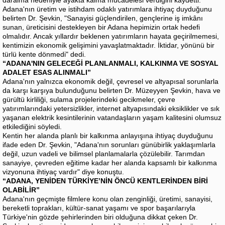
Adana'nın üretim ve istihdam odaklı yatırımlara ihtiyaç duyduğunu
belirten Dr. Şevkin, "Sanayisi güçlendirilen, gençlerine iş imkânı
sunan, üreticisini destekleyen bir Adana hepimizin ortak hedefi
olmalıdır. Ancak yıllardır beklenen yatırımların hayata geçirilmemesi,
kentimizin ekonomik gelişimini yavaşlatmaktadır. İktidar, yönünü bir
türlü kente dönmedi" dedi.
“ADANA'NIN GELECEĞİ PLANLANMALI, KALKINMA VE SOSYAL
ADALET ESAS ALINMALI”
Adana'nın yalnızca ekonomik değil, çevresel ve altyapısal sorunlarla
da karşı karşıya bulunduğunu belirten Dr. Müzeyyen Şevkin, hava ve
gürültü kirliliği, sulama projelerindeki gecikmeler, çevre
yatırımlarındaki yetersizlikler, internet altyapısındaki eksiklikler ve sık
yaşanan elektrik kesintilerinin vatandaşların yaşam kalitesini olumsuz
etkilediğini söyledi.
Kentin her alanda planlı bir kalkınma anlayışına ihtiyaç duyduğunu
ifade eden Dr. Şevkin, "Adana'nın sorunları günübirlik yaklaşımlarla
değil, uzun vadeli ve bilimsel planlamalarla çözülebilir. Tarımdan
sanayiye, çevreden eğitime kadar her alanda kapsamlı bir kalkınma
vizyonuna ihtiyaç vardır" diye konuştu.
“ADANA, YENİDEN TÜRKİYE’NİN ÖNCÜ KENTLERİNDEN BİRİ
OLABİLİR”
Adana'nın geçmişte filmlere konu olan zenginliği, üretimi, sanayisi,
bereketli toprakları, kültür-sanat yaşamı ve spor başarılarıyla
Türkiye'nin gözde şehirlerinden biri olduğuna dikkat çeken Dr.