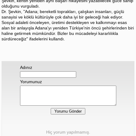
Şevkin, kentin yeniden aynı başarı hikayesini yazabilecek güce sahip
olduğunu vurguladı.
Dr. Şevkin, "Adana; bereketli toprakları, çalışkan insanları, güçlü
sanayisi ve köklü kültürüyle çok daha iyi bir geleceği hak ediyor.
Sosyal adaleti önceleyen, üretimi destekleyen ve kalkınmayı esas
alan bir anlayışla Adana'yı yeniden Türkiye'nin öncü şehirlerinden biri
haline getirmek mümkündür. Bizler bu mücadeleyi kararlılıkla
sürdüreceğiz" ifadelerini kullandı.
Adınız
Yorumunuz
Hiç yorum yapılmamış.