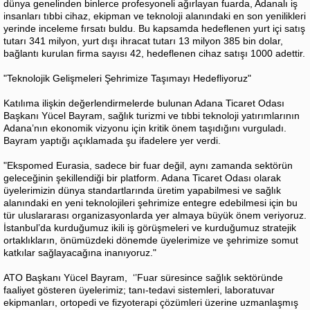
dünya genelinden binlerce profesyoneli ağırlayan fuarda, Adanalı iş
insanları tıbbi cihaz, ekipman ve teknoloji alanındaki en son yenilikleri
yerinde inceleme fırsatı buldu. Bu kapsamda hedeflenen yurt içi satış
tutarı 341 milyon, yurt dışı ihracat tutarı 13 milyon 385 bin dolar,
bağlantı kurulan firma sayısı 42, hedeflenen cihaz satışı 1000 adettir.
​"Teknolojik Gelişmeleri Şehrimize Taşımayı Hedefliyoruz"
​Katılıma ilişkin değerlendirmelerde bulunan Adana Ticaret Odası
Başkanı Yücel Bayram, sağlık turizmi ve tıbbi teknoloji yatırımlarının
Adana’nın ekonomik vizyonu için kritik önem taşıdığını vurguladı.
Bayram yaptığı açıklamada şu ifadelere yer verdi.
​"Ekspomed Eurasia, sadece bir fuar değil, aynı zamanda sektörün
geleceğinin şekillendiği bir platform. Adana Ticaret Odası olarak
üyelerimizin dünya standartlarında üretim yapabilmesi ve sağlık
alanındaki en yeni teknolojileri şehrimize entegre edebilmesi için bu
tür uluslararası organizasyonlarda yer almaya büyük önem veriyoruz.
İstanbul’da kurduğumuz ikili iş görüşmeleri ve kurduğumuz stratejik
ortaklıkların, önümüzdeki dönemde üyelerimize ve şehrimize somut
katkılar sağlayacağına inanıyoruz."
​ATO Başkanı Yücel Bayram, ‘’Fuar süresince sağlık sektöründe
faaliyet gösteren üyelerimiz; tanı-tedavi sistemleri, laboratuvar
ekipmanları, ortopedi ve fizyoterapi çözümleri üzerine uzmanlaşmış