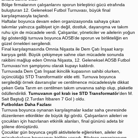
Bölge firmalarının çalışanlarını sporun birleştirici gücü etrafında
buluşturan 12. Geleneksel Futbol Turnuvası, büyük final
karşılaşmasıyla taçlandı.
Haftalar boyunca devam eden organizasyonda sahaya çıkan
takımlar yalnızca galibiyet için değil, dostluk, dayanışma ve takım
ruhu için de mücadele verdi. Çalışanlar, yöneticiler ve ailelerin yoğun
ilgi gösterdiği turnuva boyunca AOSB’de sporun ve birlikteliğin en
güzel örnekleri sergilendi.
Final karşılaşmasında Omnia Nişasta ile Dem Çatı İnşaat karşı
karşıya geldi. Büyük çekişmeye sahne olan mücadele sonunda
rakibini mağlup eden Omnia Nişasta, 12. Geleneksel AOSB Futbol
Turnuvası’nın şampiyonu olarak kupayı kaldırdı.
Turnuvada Dem Çatı İnşaat ikincilik kupasının sahibi olurken,
üçüncülüğü STD Transformatör elde etti. Turnuva boyunca
sergilediği örnek davranışlar ve centilmence mücadelesiyle dikkat
çeken Geta Tarım en centilmen takım unvanına sahip olup, plaketle
ödüllendirildi.
Turnuvanın gol kralı ise
STD Transformatör
’den M.
Sait Baştuğ (2.Turdan İtibaren 7 Gol ) oldu.
Futboldan Daha Fazlası
Turnuva boyunca oynanan karşılaşmalar kadar saha çevresinde
düzenlenen etkinlikler de büyük ilgi gördü. Çalışanların aileleri ve
çocukları için hazırlanan etkinlik alanları, final gününü adeta bir
şölene dönüştürdü.
Çocuklar gün boyunca çeşitli aktivitelerle eğlenirken, aileler de
müsabakaların heyecanını birlikte yaşadı. Böylece organizasyon,