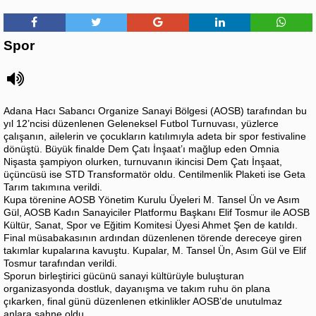
Spor
Adana Hacı Sabancı Organize Sanayi Bölgesi (AOSB) tarafından bu
yıl 12’ncisi düzenlenen Geleneksel Futbol Turnuvası, yüzlerce
çalışanın, ailelerin ve çocukların katılımıyla adeta bir spor festivaline
dönüştü. Büyük finalde Dem Çatı İnşaat’ı mağlup eden Omnia
Nişasta şampiyon olurken, turnuvanın ikincisi Dem Çatı İnşaat,
üçüncüsü ise STD Transformatör oldu. Centilmenlik Plaketi ise Geta
Tarım takımına verildi.
Kupa törenine AOSB Yönetim Kurulu Üyeleri M. Tansel Ün ve Asım
Gül, AOSB Kadın Sanayiciler Platformu Başkanı Elif Tosmur ile AOSB
Kültür, Sanat, Spor ve Eğitim Komitesi Üyesi Ahmet Şen de katıldı.
Final müsabakasının ardından düzenlenen törende dereceye giren
takımlar kupalarına kavuştu. Kupalar, M. Tansel Ün, Asım Gül ve Elif
Tosmur tarafından verildi.
Sporun birleştirici gücünü sanayi kültürüyle buluşturan
organizasyonda dostluk, dayanışma ve takım ruhu ön plana
çıkarken, final günü düzenlenen etkinlikler AOSB’de unutulmaz
anlara sahne oldu.