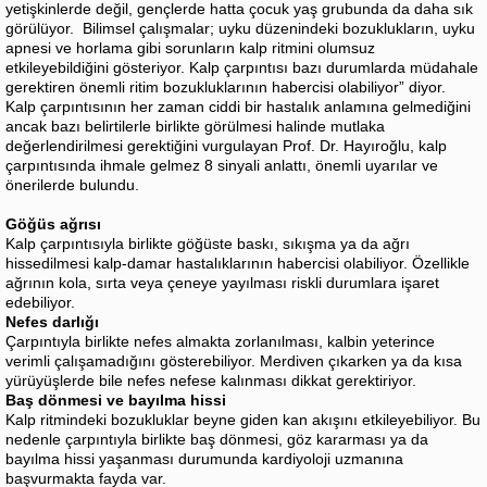
yetişkinlerde değil, gençlerde hatta çocuk yaş grubunda da daha sık
görülüyor. Bilimsel çalışmalar; uyku düzenindeki bozuklukların, uyku
apnesi ve horlama gibi sorunların kalp ritmini olumsuz
etkileyebildiğini gösteriyor. Kalp çarpıntısı bazı durumlarda müdahale
gerektiren önemli ritim bozukluklarının habercisi olabiliyor” diyor.
Kalp çarpıntısının her zaman ciddi bir hastalık anlamına gelmediğini
ancak bazı belirtilerle birlikte görülmesi halinde mutlaka
değerlendirilmesi gerektiğini vurgulayan Prof. Dr. Hayıroğlu, kalp
çarpıntısında ihmale gelmez 8 sinyali anlattı, önemli uyarılar ve
önerilerde bulundu.
Göğüs ağrısı
Kalp çarpıntısıyla birlikte göğüste baskı, sıkışma ya da ağrı
hissedilmesi kalp-damar hastalıklarının habercisi olabiliyor. Özellikle
ağrının kola, sırta veya çeneye yayılması riskli durumlara işaret
edebiliyor.
Nefes darlığı
Çarpıntıyla birlikte nefes almakta zorlanılması, kalbin yeterince
verimli çalışamadığını gösterebiliyor. Merdiven çıkarken ya da kısa
yürüyüşlerde bile nefes nefese kalınması dikkat gerektiriyor.
Baş dönmesi ve bayılma hissi
Kalp ritmindeki bozukluklar beyne giden kan akışını etkileyebiliyor. Bu
nedenle çarpıntıyla birlikte baş dönmesi, göz kararması ya da
bayılma hissi yaşanması durumunda kardiyoloji uzmanına
başvurmakta fayda var.