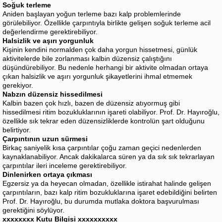
Soğuk terleme
Aniden başlayan yoğun terleme bazı kalp problemlerinde
görülebiliyor. Özellikle çarpıntıyla birlikte gelişen soğuk terleme acil
değerlendirme gerektirebiliyor.
Halsizlik ve aşırı yorgunluk
Kişinin kendini normalden çok daha yorgun hissetmesi, günlük
aktivitelerde bile zorlanması kalbin düzensiz çalıştığını
düşündürebiliyor. Bu nedenle herhangi bir aktivite olmadan ortaya
çıkan halsizlik ve aşırı yorgunluk şikayetlerini ihmal etmemek
gerekiyor.
Nabzın düzensiz hissedilmesi
Kalbin bazen çok hızlı, bazen de düzensiz atıyormuş gibi
hissedilmesi ritim bozukluklarının işareti olabiliyor. Prof. Dr. Hayıroğlu,
özellikle sık tekrar eden düzensizliklerde kontrolün şart olduğunu
belirtiyor.
Çarpıntının uzun sürmesi
Birkaç saniyelik kısa çarpıntılar çoğu zaman geçici nedenlerden
kaynaklanabiliyor. Ancak dakikalarca süren ya da sık sık tekrarlayan
çarpıntılar ileri inceleme gerektirebiliyor.
Dinlenirken ortaya çıkması
Egzersiz ya da heyecan olmadan, özellikle istirahat halinde gelişen
çarpıntıların, bazı kalp ritim bozukluklarına işaret edebildiğini belirten
Prof. Dr. Hayıroğlu, bu durumda mutlaka doktora başvurulması
gerektiğini söylüyor.
xxxxxxxx Kutu Bilgisi xxxxxxxxxx