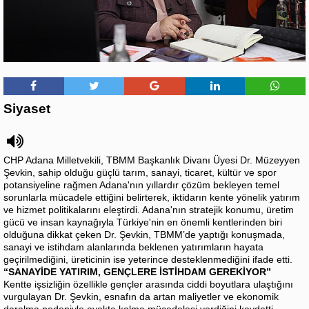
Siyaset
CHP Adana Milletvekili, TBMM Başkanlık Divanı Üyesi Dr. Müzeyyen
Şevkin, sahip olduğu güçlü tarım, sanayi, ticaret, kültür ve spor
potansiyeline rağmen Adana'nın yıllardır çözüm bekleyen temel
sorunlarla mücadele ettiğini belirterek, iktidarın kente yönelik yatırım
ve hizmet politikalarını eleştirdi. Adana'nın stratejik konumu, üretim
gücü ve insan kaynağıyla Türkiye'nin en önemli kentlerinden biri
olduğuna dikkat çeken Dr. Şevkin, TBMM’de yaptığı konuşmada,
sanayi ve istihdam alanlarında beklenen yatırımların hayata
geçirilmediğini, üreticinin ise yeterince desteklenmediğini ifade etti.
“SANAYİDE YATIRIM, GENÇLERE İSTİHDAM GEREKİYOR”
Kentte işsizliğin özellikle gençler arasında ciddi boyutlara ulaştığını
vurgulayan Dr. Şevkin, esnafın da artan maliyetler ve ekonomik
daralma nedeniyle ayakta kalma mücadelesi verdiğini kaydetti.