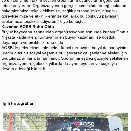
ve en centilmen takım seçilen Geta Tarım oyuncularını gönülden
tebrik ediyorum. Organizasyonun gerçekleşmesinde emeği bulunan
hakemlerimize, teknik ekibimize, sağlık personelimize, güvenlik
görevlilerimize ve etkinliklerimize katılarak bu coşkuyu paylaşan
ailelerimize teşekkür ediyorum” diye konuştu.
Kazanan AOSB Ruhu Oldu
Büyük heyecana sahne olan organizasyonun sonunda kupayı Omnia
Nişasta kaldırırken, turnuvanın en büyük kazananı ise dostluk,
dayanışma ve birliktelik ruhu oldu.
AOSB’de geleneksel hale gelen futbol turnuvası, bu yıl da sanayinin
üretim gücünü sosyal yaşamla buluşturarak çalışanlar ve aileleri için
unutulmaz anılarla tamamlandı. Sporun birleştirici gücüyle şekillenen
organizasyonun, gelecek yıllarda da aynı heyecan ve coşkuyla
devam edeceği bildirildi.
İlgili Fotoğraflar