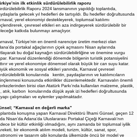
rkiye’nin ilk etkinlik sürdürülebilirlik raporu
rdürülebilirlik Raporu 2024 lansmanının yapıldığı toplantıda,
ydaşlarla gelecek yıl hedefleri de tartışıldı. Bu hedefler doğrultusunda
rnaval, yerel ekonomiyi destekleyerek, toplumsal katılımı
çlendirerek, çevresel etkileri en aza indirgeyerek sürdürülebilir bir
leceğe katkıda bulunmayı amaçlıyor.
rnaval, Türkiye’nin en önemli narenciye üretim merkezi olan
ana’da portakal ağaçlarının çiçek açmasını Nisan aylarında
tlayarak bu doğal kaynağın sürdürülebilirliğine ve önemine vurgu
par. Karnaval düzenlendiği dönemde bölgenin turistik potansiyelini
ttırır ve yerel ekonomiye dönemsel olarak büyük bir can suyu katar.
yük ekonomik ve sosyal etkileri yanında, Karnaval çevresel
rdürülebilirlik konularında kentin, paydaşlarının ve katılımcıların
linçlenmesi konusunda etkinlikler düzenlemektedir. Karnavalın önemli
rkezlerinden birisi olan Atatürk Parkı’nda kullanılan malzeme, plastik,
, atık, karbon konularında düşük ayak izi hedefleri doğrultusunda
tyapı çalışmaları ve eylemler yapılmaktadır.
ünsel; “Karnaval en değerli marka”
plantıda konuşma yapan Karnaval Direktörü İlhami Günsel, geçen 12
lda Nisan’da Adana’da Uluslararası Portakal Çiçeği Karnavalı’nın
dece bir kültür etkinliği olmadığını, aynı zamanda bir toplumsal iyilik
reketi, bir ekonomik atılım modeli, turizm, kültür, sanat, spor,
stronomi ve tasarım gibi konularda ülkemizde öncü bir model ve