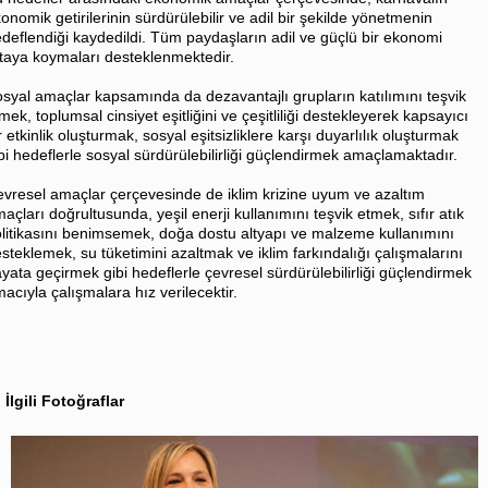
onomik getirilerinin sürdürülebilir ve adil bir şekilde yönetmenin
deflendiği kaydedildi. Tüm paydaşların adil ve güçlü bir ekonomi
taya koymaları desteklenmektedir.
syal amaçlar kapsamında da dezavantajlı grupların katılımını teşvik
mek, toplumsal cinsiyet eşitliğini ve çeşitliliği destekleyerek kapsayıcı
r etkinlik oluşturmak, sosyal eşitsizliklere karşı duyarlılık oluşturmak
bi hedeflerle sosyal sürdürülebilirliği güçlendirmek amaçlamaktadır.
vresel amaçlar çerçevesinde de iklim krizine uyum ve azaltım
açları doğrultusunda, yeşil enerji kullanımını teşvik etmek, sıfır atık
litikasını benimsemek, doğa dostu altyapı ve malzeme kullanımını
steklemek, su tüketimini azaltmak ve iklim farkındalığı çalışmalarını
yata geçirmek gibi hedeflerle çevresel sürdürülebilirliği güçlendirmek
acıyla çalışmalara hız verilecektir.
İlgili Fotoğraflar