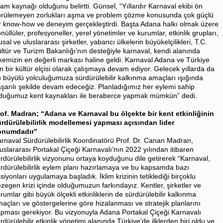
ham kaynağı olduğunu belirtti. Günsel, “Yıllardır Karnaval ekibi ön
rülemeyen zorlukları aşma ve problem çözme konusunda çok güçlü
r know-how ve deneyim gerçekleştirdi. Başta Adana halkı olmak üzere
nüllüler, profesyoneller, yerel yönetimler ve kurumlar, etkinlik grupları,
usal ve uluslararası şirketler, yabancı ülkelerin büyükelçilikleri, T.C.
ltür ve Turizm Bakanlığı’nın desteğiyle karnaval, kendi alanında
kemizin en değerli markası haline geldi. Karnaval Adana ve Türkiye
in bir kültür elçisi olarak çalışmaya devam ediyor. Gelecek yıllarda da
 büyülü yolculuğumuza sürdürülebilir kalkınma amaçları ışığında
şarılı şekilde devam edeceğiz. Planladığımız her eylemi sahip
duğumuz kent kaynakları ile beraberce yapmak mümkün” dedi.
of. Madran; “Adana ve Karnaval bu ölçekte bir kent etkinliğinin
rdürülebilirlik modellemesi yapması açısından lider
onumdadır”
rnaval Sürdürülebilirlik Koordinatörü Prof. Dr. Canan Madran,
uslararası Portakal Çiçeği Karnavalı’nın 2022 yılından itibaren
rdürülebilirlik vizyonunu ortaya koyduğunu dile getirerek “Karnaval,
rdürülebilirlik eylem planı hazırlamaya ve bu kapsamda bazı
siyonları uygulamaya başladık. İklim krizinin tetiklediği birçoklu
zegen krizi içinde olduğumuzun farkındayız. Kentler, şirketler ve
rumlar gibi büyük ölçekli etkinliklerin de sürdürülebilir kalkınma
açları ve göstergelerine göre hizalanması ve stratejik planlarını
pması gerekiyor. Bu vizyonuyla Adana Portakal Çiçeği Karnavalı
rdürülebilir etkinlik yönetimi alanında Türkiye’de ilklerden biri oldu ve