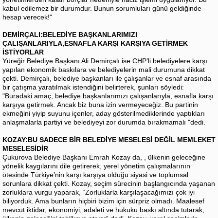
kabul edilemez bir durumdur. Bunun sorumluları günü geldiğinde
hesap verecek!"
DEMİRÇALI:BELEDİYE BAŞKANLARIMIZI
ÇALIŞANLARIYLA,ESNAFLA KARŞI KARŞIYA GETİRMEK
İSTİYORLAR
Yüreğir Belediye Başkanı Ali Demirçalı ise CHP’li belediyelere karşı
yapılan ekonomik baskılara ve belediyelerin mali durumuna dikkat
çekti. Demirçalı, belediye başkanları ile çalışanlar ve esnaf arasında
bir çatışma yaratılmak istendiğini belirterek, şunları söyledi:
"Buradaki amaç, belediye başkanlarımızı çalışanlarıyla, esnafla karşı
karşıya getirmek. Ancak biz buna izin vermeyeceğiz. Bu partinin
ekmeğini yiyip suyunu içenler, aday gösterilmediklerinde yaptıkları
anlaşmalarla partiyi ve belediyeyi zor durumda bırakmamalı "dedi.
KOZAY:BU SADECE BİR BELEDİYE MESELESİ DEĞİL MEMLEKET
MESELESİDİR
Çukurova Belediye Başkanı Emrah Kozay da, , ülkenin geleceğine
yönelik kaygılarını dile getirerek, yerel yönetim çalışmalarının
ötesinde Türkiye’nin karşı karşıya olduğu siyasi ve toplumsal
sorunlara dikkat çekti. Kozay, seçim sürecinin başlangıcında yaşanan
zorluklara vurgu yaparak, “Zorluklarla karşılaşacağımızı çok iyi
biliyorduk. Ama bunların hiçbiri bizim için sürpriz olmadı. Maalesef
mevcut iktidar, ekonomiyi, adaleti ve hukuku baskı altında tutarak,