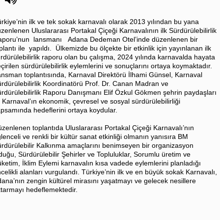
rkiye’nin ilk ve tek sokak karnavalı olarak 2013 yılından bu yana
zenlenen Uluslararası Portakal Çiçeği Karnavalının ilk Sürdürülebilirlik
aporu’nun lansmanı Adana Dedeman Otel’inde düzenlenen bir
plantı ile yapıldı. Ülkemizde bu ölçekte bir etkinlik için yayınlanan ilk
rdürülebilirlik raporu olan bu çalışma, 2024 yılında karnavalda hayata
çirilen sürdürülebilirlik eylemlerini ve sonuçlarını ortaya koymaktadır.
nsman toplantısında, Karnaval Direktörü İlhami Günsel, Karnaval
rdürülebilirlik Koordinatörü Prof. Dr. Canan Madran ve
rdürülebilirlik Raporu Danışmanı Elif Özkul Gökmen şehrin paydaşları
e Karnaval’ın ekonomik, çevresel ve sosyal sürdürülebilirliği
psamında hedeflerini ortaya koydular.
zenlenen toplantıda Uluslararası Portakal Çiçeği Karnavalı’nın
lenceli ve renkli bir kültür sanat etkinliği olmanın yanısıra BM
rdürülebilir Kalkınma amaçlarını benimseyen bir organizasyon
duğu, Sürdürülebilir Şehirler ve Topluluklar, Sorumlu üretim ve
ketim, İklim Eylemi karnavalın kısa vadede eylemlerini planladığı
celikli alanları vurgulandı. Türkiye’nin ilk ve en büyük sokak Karnavalı,
ana’nın zengin kültürel mirasını yaşatmayı ve gelecek nesillere
tarmayı hedeflemektedir.