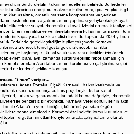
rnaval için Sürdürülebilir Kalkınma hedeflerini belirledi. Bu hedefler
kinlikler süresince enerji, su, malzeme kullanımını, gıda ve plastik gibi
tı atıkları azaltma, organik malzeme kompostlama ve yeniden
llanım sistemlerinin ve yatırımlarının yapılması yoluyla ekolojik ayak
ini küçültecek ve sosyal-ekonomik etki ayak izlerini artıracak faaliyetleri
eriyor. Enerji verimliliği ve yenilenebilir enerji kullanımı Karnavalın tüm
lemlerini kapsayacak şekilde geliştiriliyor. Bu kapsamda 2024 yılında
atürk Parkı’nda gerçekleştirdiğimiz pilot çalışmada Karnaval
anlarında izlenecek temel göstergeler, izlenecek metrikler
lirlenmeye başlamıştır. Ulusal ve uluslararası etkinlikler için örnek
acak eylem planı, aynı zamanda sürdürülebilirlik raporlanması için
reken platformların/veri tabanlarının kurulması ve çalıştırılması gibi
reçleri de içeriyor” şeklinde konuştu.
arnaval “ilham” veriyor…
uslararası Adana Portakal Çiçeği Karnavalı, halkın katılımıyla ve
nüllülük esası üzerine inşa edilmiş projeleriyle, kültür sanat
aliyetleri, turizm ve gastronomi alanındaki katma değeriyle, ekonomik
aliyetleri ile benzersiz bir etkinliktir. Karnaval yerel gönüllülerinin aktif
tılımı ile Adana’nın yerel kimliğini, kültürünü yansıtan özgün
kinliklere sahne olmaktadır. Karnaval özel sektör, kamu kurumları ve
vil toplum örgütlerinin etkinlikleriyle bir arada çalışmalarına olanak
ğlar.
 hedefler arasındaki ekonomik amaçlar çerçevesinde, karnavalın