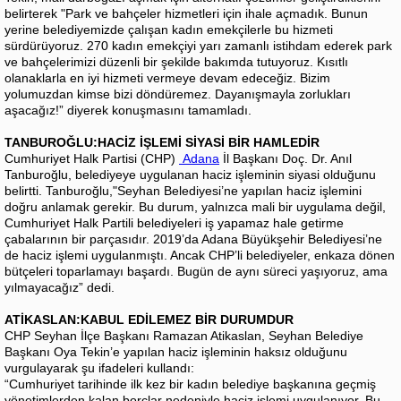
belirterek "Park ve bahçeler hizmetleri için ihale açmadık. Bunun
yerine belediyemizde çalışan kadın emekçilerle bu hizmeti
sürdürüyoruz. 270 kadın emekçiyi yarı zamanlı istihdam ederek park
ve bahçelerimizi düzenli bir şekilde bakımda tutuyoruz. Kısıtlı
olanaklarla en iyi hizmeti vermeye devam edeceğiz. Bizim
yolumuzdan kimse bizi döndüremez. Dayanışmayla zorlukları
aşacağız!” diyerek konuşmasını tamamladı.
TANBUROĞLU:HACİZ İŞLEMİ SİYASİ BİR HAMLEDİR
Cumhuriyet Halk Partisi (CHP)
Adana
İl Başkanı Doç. Dr. Anıl
Tanburoğlu, belediyeye uygulanan haciz işleminin siyasi olduğunu
belirtti. Tanburoğlu,"Seyhan Belediyesi’ne yapılan haciz işlemini
doğru anlamak gerekir. Bu durum, yalnızca mali bir uygulama değil,
Cumhuriyet Halk Partili belediyeleri iş yapamaz hale getirme
çabalarının bir parçasıdır. 2019’da Adana Büyükşehir Belediyesi’ne
de haciz işlemi uygulanmıştı. Ancak CHP’li belediyeler, enkaza dönen
bütçeleri toparlamayı başardı. Bugün de aynı süreci yaşıyoruz, ama
yılmayacağız” dedi.
ATİKASLAN:KABUL EDİLEMEZ BİR DURUMDUR
CHP Seyhan İlçe Başkanı Ramazan Atikaslan, Seyhan Belediye
Başkanı Oya Tekin’e yapılan haciz işleminin haksız olduğunu
vurgulayarak şu ifadeleri kullandı:
“Cumhuriyet tarihinde ilk kez bir kadın belediye başkanına geçmiş
yönetimlerden kalan borçlar nedeniyle haciz işlemi uygulanıyor. Bu