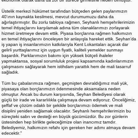
ekonomik olarak daha da zor bir sürece girmesine neden olmuştur.
Üstelik merkezi hükümet tarafından bütçeden gelen paylarımızın
40’ının kaynakta kesilmesi, mevcut durumumuzu daha da
ağırlaştırmıştır. Bu zorlu tabloya rağmen, Seyhanlı hemşehrilerimizin
temel ihtiyaçlarını karşılamak adına tüm olanaklarımızı zorlayarak
hizmet üretmeye devam ettik. Piyasa borçlarına rağmen halkımızın
en temel ihtiyaçlarını önceleyen bir anlayışla hareket ettik. Seyhan’da
iş yapan iş insanlarımızın katkılarıyla Kent Lokantaları açarak dar
gelirli yurttaşlarımız için uygun fiyatlı, kaliteli yemekler sunmayı
başardık. Parklarımızın bakımı için yüksek bütçeli ihaleler
yapmaktansa, sosyal sorumluluk projesi kapsamında kadınlarımızın
çalışmasını sağlayarak hem istihdam yarattık hem de mali tasarruf
sağladık.
Tüm bu çabalarımıza rağmen, geçmişten devraldığımız mali yük,
piyasaya olan borçlarımızın ödenmesinde aksamalara neden
olmuştur. Ancak bu durum karşısında, Seyhan Belediyesi olarak
güçlü bir irade ve kararlılıkla çalışmaya devam ediyoruz. Önceliğimiz,
şeffaf ve çözüm odaklı bir şekilde borçlarımızı ödemek ve mali
disiplini yeniden sağlamak olacaktır. Seyhanlı hemşehrilerimizin bu
süreçteki sabrı ve desteği en büyük gücümüzdür. Bu zor günlerin
üstesinden hep birlikte geleceğimize olan inancımız tamdır.
Belediyemiz, halkımızın refahı için gereken her adımı atmaya devam
edecektir."