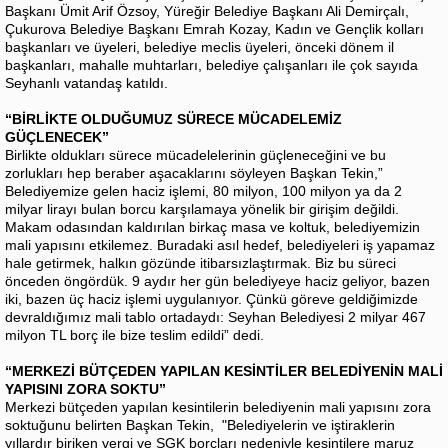
Başkanı Ümit Arif Özsoy, Yüreğir Belediye Başkanı Ali Demirçalı,
Çukurova Belediye Başkanı Emrah Kozay, Kadın ve Gençlik kolları
başkanları ve üyeleri, belediye meclis üyeleri, önceki dönem il
başkanları, mahalle muhtarları, belediye çalışanları ile çok sayıda
Seyhanlı vatandaş katıldı.
“BİRLİKTE OLDUĞUMUZ SÜRECE MÜCADELEMİZ
GÜÇLENECEK”
Birlikte oldukları sürece mücadelelerinin güçleneceğini ve bu
zorlukları hep beraber aşacaklarını söyleyen Başkan Tekin,”
Belediyemize gelen haciz işlemi, 80 milyon, 100 milyon ya da 2
milyar lirayı bulan borcu karşılamaya yönelik bir girişim değildi.
Makam odasından kaldırılan birkaç masa ve koltuk, belediyemizin
mali yapısını etkilemez. Buradaki asıl hedef, belediyeleri iş yapamaz
hale getirmek, halkın gözünde itibarsızlaştırmak. Biz bu süreci
önceden öngördük. 9 aydır her gün belediyeye haciz geliyor, bazen
iki, bazen üç haciz işlemi uygulanıyor. Çünkü göreve geldiğimizde
devraldığımız mali tablo ortadaydı: Seyhan Belediyesi 2 milyar 467
milyon TL borç ile bize teslim edildi” dedi.
“MERKEZİ BÜTÇEDEN YAPILAN KESİNTİLER BELEDİYENİN MALİ
YAPISINI ZORA SOKTU”
Merkezi bütçeden yapılan kesintilerin belediyenin mali yapısını zora
soktuğunu belirten Başkan Tekin, "Belediyelerin ve iştiraklerin
yıllardır biriken vergi ve SGK borçları nedeniyle kesintilere maruz