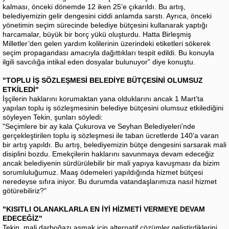
kalması, önceki dönemde 12 iken 25’e çıkarıldı. Bu artış,
belediyemizin gelir dengesini ciddi anlamda sarstı. Ayrıca, önceki
yönetimin seçim sürecinde belediye bütçesini kullanarak yaptığı
harcamalar, büyük bir borç yükü oluşturdu. Hatta Birleşmiş
Milletler’den gelen yardım kolilerinin üzerindeki etiketleri sökerek
seçim propagandası amacıyla dağıttıkları tespit edildi. Bu konuyla
ilgili savcılığa intikal eden dosyalar bulunuyor” diye konuştu.
"TOPLU İŞ SÖZLEŞMESİ BELEDİYE BÜTÇESİNİ OLUMSUZ
ETKİLEDİ"
İşçilerin haklarını korumaktan yana olduklarını ancak 1 Mart’ta
yapılan toplu iş sözleşmesinin belediye bütçesini olumsuz etkilediğini
söyleyen Tekin, şunları söyledi:
"Seçimlere bir ay kala Çukurova ve Seyhan Belediyeleri’nde
gerçekleştirilen toplu iş sözleşmesi ile taban ücretlerde 140’a varan
bir artış yapıldı. Bu artış, belediyemizin bütçe dengesini sarsarak mali
disiplini bozdu. Emekçilerin haklarını savunmaya devam edeceğiz
ancak belediyenin sürdürülebilir bir mali yapıya kavuşması da bizim
sorumluluğumuz. Maaş ödemeleri yapıldığında hizmet bütçesi
neredeyse sıfıra iniyor. Bu durumda vatandaşlarımıza nasıl hizmet
götürebiliriz?"
"KISITLI OLANAKLARLA EN İYİ HİZMETİ VERMEYE DEVAM
EDECEĞİZ"
Tekin, mali darboğazı aşmak için alternatif çözümler geliştirdiklerini