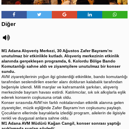
Diğer
M1 Adana Alışveriş Merkezi, 30 Ağustos Zafer Bayramı’nı
unutulmaz bir etkinlikle kutladı. Alışveriş merkezinin etkinlik
alanında gerçekleşen programda, 6. Kolordu Bölge Bando
Komutanlığı sahne aldı ve ziyaretçilere unutulmaz bir konser
sundu.
AVM ziyaretçilerinin yoğun ilgi gösterdiği etkinlikte, bando komutanlığı
tarafından seslendirilen eserler alanı dolduran kalabalık tarafından
beğeniyle izlendi. Milli marşlar ve kahramanlık şarkıları, alışveriş
merkezinde bayram havası estirdi. Katılımcılar, sık sık alkışlarla eşlik
ederek konserin coşkusuna ortak oldu.
Konser sırasında AVM’nin farklı noktalarından etkinlik alanına gelen
ziyaretçiler, müzik eşliğinde Zafer Bayramı’nın coşkusunu paylaştı.
Çocukların ellerinde bayraklarla izlediği program, ailelerin de ilgisiyle
renkli ve duygusal anlara sahne oldu.
M1 Adana AVM Müdürü Kağan Cangil, konser sonrası yaptığı
açıklamada şunları söyledi: