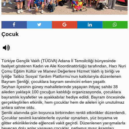
Çocuk
Türkiye Gençlik Vakfı (TÜGVA) Adana İl Temsilciliği bünyesinde
faaliyet gösteren Kadın ve Aile Koordinatörlüğü tarafından, Hacı Nuri
Çomu Eğitim Kültür ve Manevi Değerlere Hizmet Vakfı iş birliği ve
İyiliğe Talibiz Sosyal Yardım Platformu’nun katkılarıyla düzenlenen
Bayram Şenliği, çocuklara bayram sevincini erken yaşattı.
Seyhan ilçesinin güney mahallelerinde yaşayan ihtiyaç sahibi 38
aileden yaklaşık 100 çocuğun katıldığı organizasyonda, çocuklara
bayramlık kıyafetler ve ayakkabılar hediye edildi. Bayram öncesinde
gerçekleştirilen etkinlik, hem çocuklar hem de aileleri için unutulmaz
anlara sahne oldu.
Şenlik alanında gün boyunca birbirinden renkli etkinlikler düzenlendi.
Çocuklar sevimli karakterlerle oyunlar oynarken, yüz boyama ve
glitter etkinliklerinde eğlenceli vakit geçirdi. Düzenlenen yarışmalarla
heyecan dolu anlar yaşayan çocuklar, patlamış mısır ikramları