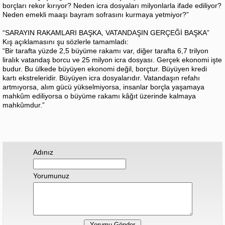
borçları rekor kırıyor? Neden icra dosyaları milyonlarla ifade ediliyor?
Neden emekli maaşı bayram sofrasını kurmaya yetmiyor?”
“SARAYIN RAKAMLARI BAŞKA, VATANDAŞIN GERÇEĞİ BAŞKA”
Kış açıklamasını şu sözlerle tamamladı:
“Bir tarafta yüzde 2,5 büyüme rakamı var, diğer tarafta 6,7 trilyon
liralık vatandaş borcu ve 25 milyon icra dosyası. Gerçek ekonomi işte
budur. Bu ülkede büyüyen ekonomi değil, borçtur. Büyüyen kredi
kartı ekstreleridir. Büyüyen icra dosyalarıdır. Vatandaşın refahı
artmıyorsa, alım gücü yükselmiyorsa, insanlar borçla yaşamaya
mahkûm ediliyorsa o büyüme rakamı kâğıt üzerinde kalmaya
mahkûmdur.”
Adınız
Yorumunuz