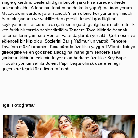
single çıkardım. Seslendirdiğim birçok şarkı kısa sürede dillerde
pelesenk oldu. Adana’nın tanıtımına da katkı yaptığıma inanıyorum.
Mücadelemi sürdürüyorum ancak ‘mum dibine kör yanarmış’ misali
Adanalı işadamı ve yetkililerden gerekli desteği gördüğümü
söyleyemem. Tencere Tava şarkısının gördüğü ilgi beni mutlu etti. İlk
kez farklı bir tarzda seslendirdiğim Tencere Tava klibinde Adanalı
fenomenlerin yanı sıra Romen vatandaşlar da yer aldı. Çok neşeli ve
eğlenceli bir klip oldu. Sözlerini Barış Yağmur’un yaptığı Tencere
Tava’nın müziği anonim. Kısa sürede özellikle yaygın TV’lerde listeye
gireceğine ve en çok istek alacağına inandığım Tencere Tava
şarkımın klibinün çekiminde yer alan herkese özellikle Bay Bapir
Prodüksiyon’un sahibi Bülent Papir başta olmak üzere emeği
geçenlere teşekkür ediyorum” dedi.
İlgili Fotoğraflar