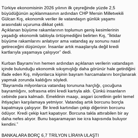
Türkiye ekonomisinin 2026 yılının ilk çeyreğinde yüzde 2,5
büyüdüğünün açıklanmasının ardından CHP Mersin Milletvekili
Gülcan Kış, ekonomik veriler ile vatandaşın günlük yaşamı
arasındaki uçuruma dikkat çekti.
Açıklanan büyüme rakamlarının toplumun geniş kesimlerinin
yaşadığı ekonomik tabloyla örtüşmediğini belirten Kış, “İktidar
büyüme rakamlarını anlatıyor ama vatandaş ay sonunu nasıl
getireceğini düşünüyor. İnsanlar artık maaşlarıyla değil kredi
kartlarıyla yaşamaya çalışıyor” dedi.
Kurban Bayramı’nın hemen ardından açıklanan verilerin vatandaşın
içinde bulunduğu ekonomik sıkışmışlığı daha görünür hale getirdiğini
ifade eden Kış, milyonlarca kişinin bayram harcamalarını borçlanarak
yapmak zorunda kaldığını söyledi.
“Bayramda milyonlarca vatandaş torununa harçlığı, çocuğuna
bayramlığını, sofrasına etini kredi kartıyla aldı. Çünkü insanların
cebinde para kalmadı. Emeklinin maaşı, asgari ücretlinin geliri temel
ihtiyaçları karşılamaya yetmiyor. Vatandaş artık borcunu borçla
kapatmaya çalışıyor. Bir kredi kartından çekip diğerinin borcunu
ödüyor. Kredi çekip kart kapatıyor. Borcuna takla attırabilen bir ay
daha nefes alıyor. Bunu başaramayan ise icra kapısında buluyor
kendini.”
BANKALARA BORÇ 6,7 TRİLYON LİRAYA ULAŞTI