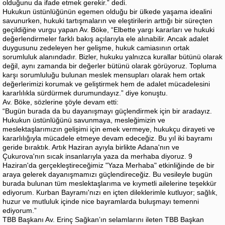
olduğunu da ifade etmek gerekir.” dedi.
Hukukun üstünlüğünün egemen olduğu bir ülkede yaşama idealini
savunurken, hukuki tartışmaların ve eleştirilerin arttığı bir süreçten
geçildiğine vurgu yapan Av. Böke, “Elbette yargı kararları ve hukuki
değerlendirmeler farklı bakış açılarıyla ele alınabilir. Ancak adalet
duygusunu zedeleyen her gelişme, hukuk camiasının ortak
sorumluluk alanındadır. Bizler, hukuku yalnızca kurallar bütünü olarak
değil, aynı zamanda bir değerler bütünü olarak görüyoruz. Topluma
karşı sorumluluğu bulunan meslek mensupları olarak hem ortak
değerlerimizi korumak ve geliştirmek hem de adalet mücadelesini
kararlılıkla sürdürmek durumundayız.” diye konuştu.
Av. Böke, sözlerine şöyle devam etti:
“Bugün burada da bu dayanışmayı güçlendirmek için bir aradayız.
Hukukun üstünlüğünü savunmaya, mesleğimizin ve
meslektaşlarımızın gelişimi için emek vermeye, hukukçu dirayeti ve
kararlılığıyla mücadele etmeye devam edeceğiz. Bu yıl iki bayramı
geride bıraktık. Artık Haziran ayıyla birlikte Adana'nın ve
Çukurova'nın sıcak insanlarıyla yaza da merhaba diyoruz. 9
Haziran'da gerçekleştireceğimiz "Yaza Merhaba" etkinliğinde de bir
araya gelerek dayanışmamızı güçlendireceğiz. Bu vesileyle bugün
burada bulunan tüm meslektaşlarıma ve kıymetli ailelerine teşekkür
ediyorum. Kurban Bayramı'nızı en içten dileklerimle kutluyor; sağlık,
huzur ve mutluluk içinde nice bayramlarda buluşmayı temenni
ediyorum.”
TBB Başkanı Av. Erinç Sağkan’ın selamlarını ileten TBB Başkan