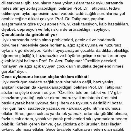
dil sarkması gibi sorunların hava yolunu daraltarak uyku sırasında
nefes almayı zorlaştırabildiğini belirten Prof. Dr. Tatlıpınar, tedavi
edilmeyen uyku apnesinin uzun vadede ciddi sağlık sorunlarına yol
açabileceğine dikkat çekiyor. Prof. Dr. Tatlıpınar, yapılan
araştırmalara göre uyku apnesinin, yüksek tansiyon, kalp hastalıkları,
diyabet, depresyon ve felç riskini de artırabildiğini söylüyor.
Çocuklarda da görülebiliyor
Uyku sırasında nefes alma problemleri, geniz eti ve bademcik
büyümesi nedeniyle gece horlama, ağız açık uyuma ve huzursuz
uyku sık görülebiliyor. Kaliteli uyuyamayan çocuklarda dikkat eksikliği,
öğrenme güçlüğü, huzursuzluk ve büyüme-gelişme sorunları ortaya
çıkabildiğini belirten Prof. Dr. Arzu Tatlıpınar “Özellikle geceleri
horlayan ve ağzı açık uyuyan çocukların mutlaka değerlendirilmesi
gerekir” diyor.
Gece uykusunu bozan alışkanlıklara dikkat!
Uykusuzluğun sadece sağlık sorunlarından değil, bazı yanlış
alışkanlıklardan da kaynaklanabildiğini belirten Prof. Dr. Tatlıpınar
sözlerine şöyle devam ediyor: “Özellikle telefon, tablet ve TV gibi
cihazların yarattığı ışık ve ekran maruziyeti melatonin üretimini
baskılayarak hem uykuya dalışı hem de uykunun derinliğini bozar.
Her gün farklı saatlerde yatmak ve kalkmak uyku ritmini olumsuz
etkiler. Stres, gece çok aç ya da tok yatmak, ortamda gürültü olması,
fazla sıcak ortam, yastık ve yatak problemleri sık uyanmalara neden
olabilir. Kafein içeren kahve, çay, çikolata gibi ürünler, bazı ilaçlar
uykuyu olumsuz etkiler. Gece tuvalete kalkmaya neden olan sağlık