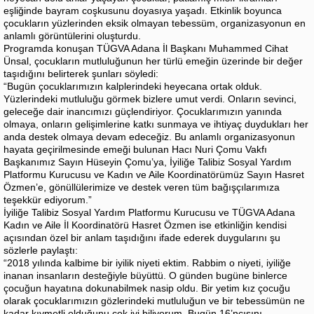
eşliğinde bayram coşkusunu doyasıya yaşadı. Etkinlik boyunca
çocukların yüzlerinden eksik olmayan tebessüm, organizasyonun en
anlamlı görüntülerini oluşturdu.
Programda konuşan TÜGVA Adana İl Başkanı Muhammed Cihat
Ünsal, çocukların mutluluğunun her türlü emeğin üzerinde bir değer
taşıdığını belirterek şunları söyledi:
“Bugün çocuklarımızın kalplerindeki heyecana ortak olduk.
Yüzlerindeki mutluluğu görmek bizlere umut verdi. Onların sevinci,
geleceğe dair inancımızı güçlendiriyor. Çocuklarımızın yanında
olmaya, onların gelişimlerine katkı sunmaya ve ihtiyaç duydukları her
anda destek olmaya devam edeceğiz. Bu anlamlı organizasyonun
hayata geçirilmesinde emeği bulunan Hacı Nuri Çomu Vakfı
Başkanımız Sayın Hüseyin Çomu’ya, İyiliğe Talibiz Sosyal Yardım
Platformu Kurucusu ve Kadın ve Aile Koordinatörümüz Sayın Hasret
Özmen’e, gönüllülerimize ve destek veren tüm bağışçılarımıza
teşekkür ediyorum.”
İyiliğe Talibiz Sosyal Yardım Platformu Kurucusu ve TÜGVA Adana
Kadın ve Aile İl Koordinatörü Hasret Özmen ise etkinliğin kendisi
açısından özel bir anlam taşıdığını ifade ederek duygularını şu
sözlerle paylaştı:
“2018 yılında kalbime bir iyilik niyeti ektim. Rabbim o niyeti, iyiliğe
inanan insanların desteğiyle büyüttü. O günden bugüne binlerce
çocuğun hayatına dokunabilmek nasip oldu. Bir yetim kız çocuğu
olarak çocuklarımızın gözlerindeki mutluluğun ve bir tebessümün ne
kadar kıymetli olduğunu çok iyi biliyorum. Bugün 16’ncısını