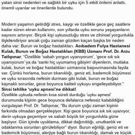
yatan sinsi nedenleri ve sağlıklı bir uyku için 5 etkili önlemi anlattı,
önemli uyarılar ve önerilerde bulundu.
Modern yaşamın getirdiği stres, kaygı ve özellikle gece geç saatlere
kadar süren ekran kullanımı, son yıllarda uyku sorunu yaşayanların
sayısını artırıyor. Birçok kişi uykusuzluğu stres ve zihinsel yorgunlukla
ilişkilendiriyor ancak çoğu zaman gözden kaçan başka bir neden
daha var: Burun ve boğaz hastalıkları.
Acıbadem Fulya Hastanesi
Kulak, Burun ve Boğaz Hastalıkları (KBB) Uzmanı Prof. Dr. Arzu
Tatlıpınar
; “Özellikle ‘sabah yorgun uyanıyorum’, ‘gece sık sık
uyanıyorum’ ya da ‘sanki hiç uyumamış gibiyim’ diyenlerin, mutlaka
kulak, burun ve boğaz hastalıkları uzmanına başvurmasında fayda
var. Çünkü horlama, burun tıkanıklığı, geniz eti, bademcik büyümesi
ve uyku sırasında nefesin durması gibi kulak, burun ve boğaz
kaynaklı sorunlar, gece boyunca kaliteli uykuyu engelleyebiliyor.”
Sinsi tehlike ‘uyku apnesi’ne dikkat!
Özellikle uykuda nefesin kısa süreli durduğu ‘uyku apnesi’
durumunda kişinin gece boyunca defalarca nefessiz kalabildiğini
vurgulayan Prof. Dr. Tatlıpınar, “Bu durum çoğu zaman kişinin
farkında olmadan gerçekleşiyor. Kişi gece boyunca sık sık uyanıyor,
derin uykuya geçemiyor ve sabah büyük bir yorgunlukla güne
başlıyor. Gün içinde uyuklama, dikkat dağınıklığı, unutkanlık ve
odaklanma sorunları görülebiliyor” diyor. Burun eğriliği, geniz eti ve
bademcik büyümesi, alerjiye bağlı burun tıkanıklığı, damak ve küçük