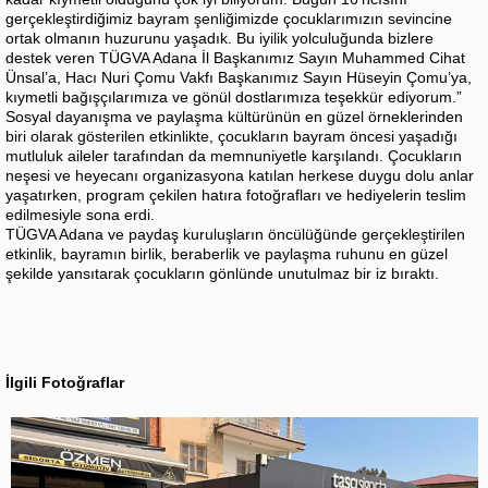
gerçekleştirdiğimiz bayram şenliğimizde çocuklarımızın sevincine
ortak olmanın huzurunu yaşadık. Bu iyilik yolculuğunda bizlere
destek veren TÜGVA Adana İl Başkanımız Sayın Muhammed Cihat
Ünsal’a, Hacı Nuri Çomu Vakfı Başkanımız Sayın Hüseyin Çomu’ya,
kıymetli bağışçılarımıza ve gönül dostlarımıza teşekkür ediyorum.”
Sosyal dayanışma ve paylaşma kültürünün en güzel örneklerinden
biri olarak gösterilen etkinlikte, çocukların bayram öncesi yaşadığı
mutluluk aileler tarafından da memnuniyetle karşılandı. Çocukların
neşesi ve heyecanı organizasyona katılan herkese duygu dolu anlar
yaşatırken, program çekilen hatıra fotoğrafları ve hediyelerin teslim
edilmesiyle sona erdi.
TÜGVA Adana ve paydaş kuruluşların öncülüğünde gerçekleştirilen
etkinlik, bayramın birlik, beraberlik ve paylaşma ruhunu en güzel
şekilde yansıtarak çocukların gönlünde unutulmaz bir iz bıraktı.
İlgili Fotoğraflar