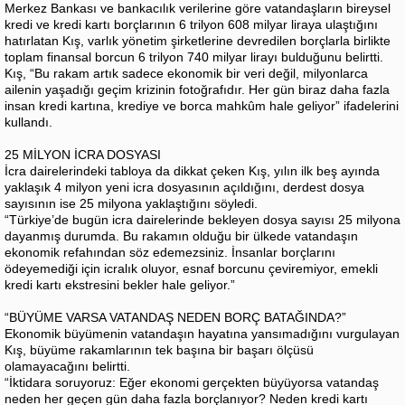
Merkez Bankası ve bankacılık verilerine göre vatandaşların bireysel
kredi ve kredi kartı borçlarının 6 trilyon 608 milyar liraya ulaştığını
hatırlatan Kış, varlık yönetim şirketlerine devredilen borçlarla birlikte
toplam finansal borcun 6 trilyon 740 milyar lirayı bulduğunu belirtti.
Kış, “Bu rakam artık sadece ekonomik bir veri değil, milyonlarca
ailenin yaşadığı geçim krizinin fotoğrafıdır. Her gün biraz daha fazla
insan kredi kartına, krediye ve borca mahkûm hale geliyor” ifadelerini
kullandı.
25 MİLYON İCRA DOSYASI
İcra dairelerindeki tabloya da dikkat çeken Kış, yılın ilk beş ayında
yaklaşık 4 milyon yeni icra dosyasının açıldığını, derdest dosya
sayısının ise 25 milyona yaklaştığını söyledi.
“Türkiye’de bugün icra dairelerinde bekleyen dosya sayısı 25 milyona
dayanmış durumda. Bu rakamın olduğu bir ülkede vatandaşın
ekonomik refahından söz edemezsiniz. İnsanlar borçlarını
ödeyemediği için icralık oluyor, esnaf borcunu çeviremiyor, emekli
kredi kartı ekstresini bekler hale geliyor.”
“BÜYÜME VARSA VATANDAŞ NEDEN BORÇ BATAĞINDA?”
Ekonomik büyümenin vatandaşın hayatına yansımadığını vurgulayan
Kış, büyüme rakamlarının tek başına bir başarı ölçüsü
olamayacağını belirtti.
“İktidara soruyoruz: Eğer ekonomi gerçekten büyüyorsa vatandaş
neden her geçen gün daha fazla borçlanıyor? Neden kredi kartı