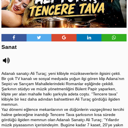
Sanat
Adanalı sanatçı Ali Turaç; yeni klibiyle müzikseverlerin ilgisini çekti.
Bir çok TV kanalı ve sosyal medyada yoğun ilgi gören klip Adana’nın
Sepici ve Sarıçam Mahallelerindeki Romanlar eşliğinde çekildi.
Şarkının stüdyo ve müzik yönetmenliğini Bülent Papir yaparken,
klipte yer alan mahalle halkı şarkıyla adeta coştu. “Tencere tava”
klibiyle bir kez daha adından bahsettiren Ali Turaç gördüğü ilgiden
memnun.
Yaz dönemi eğlence mekanlarının ve düğünlerin vazgeçilmez tercihi
haline geleceğine inandığı Tencere Tava şarkısının kısa sürede
gördüğü ilgiden memnun olan Adanalı Sanatçı Ali Turaç; “Yıllardır
müzik piyasasının içerisindeyim. Bugüne kadar 7 kaset, 20’ye yakın