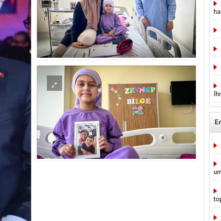
ha
İh
E
um
to