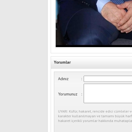
Yorumlar
Adınız
:
Yorumunuz
:
UYARI: Küfür, hakaret, rencide edici cümleler v
karakter kullanılmayan ve tamamı büyük harfl
hakaret içerikli yorumlar hakkında muhataplar