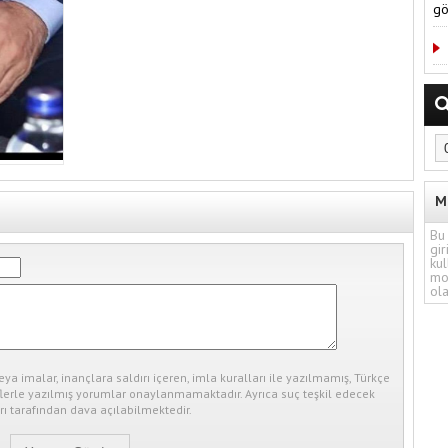
gö
M
Bu 
gir
kul
mo
ola
eya imalar, inançlara saldırı içeren, imla kuralları ile yazılmamış, Türkçe
erle yazılmış yorumlar onaylanmamaktadır. Ayrıca suç teşkil edecek
ı tarafından dava açılabilmektedir.