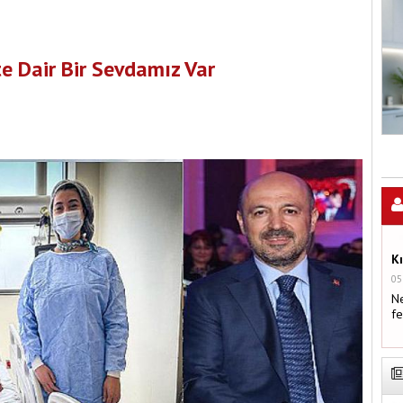
e Dair Bir Sevdamız Var
K
05
Ne
fe