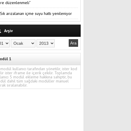
re düzenlenmeli”
Sık arızalanan içme suyu hattı yenileniyor
Arşiv
odül 1
modül kullanıcı tarafından yönetilir, ister kod
ilir ister iframe ile içerik çekilir. Toplamda
lanıcı 5 modül ekleme hakkına sahiptir, bu
dül dahil tüm sağdaki modüller manuel
rak sıralanabilir.