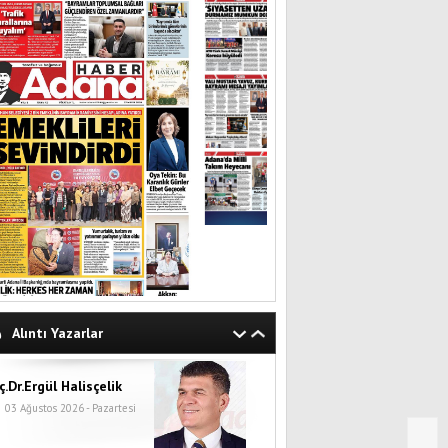
Alıntı Yazarlar
ç.Dr.Ergül Halisçelik
03 Ağustos 2026 - Pazartesi