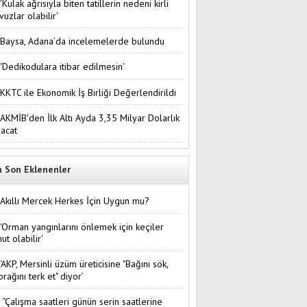
'Kulak ağrısıyla biten tatillerin nedeni kirli
vuzlar olabilir'
Baysa, Adana’da incelemelerde bulundu
'Dedikodulara itibar edilmesin'
KKTC ile Ekonomik İş Birliği Değerlendirildi
AKMİB'den İlk Altı Ayda 3,35 Milyar Dolarlık
racat
n Son Eklenenler
Akıllı Mercek Herkes İçin Uygun mu?
'Orman yangınlarını önlemek için keçiler
ut olabilir'
‘AKP, Mersinli üzüm üreticisine "Bağını sök,
prağını terk et" diyor’
“Çalışma saatleri günün serin saatlerine