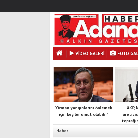
VİDEO GALERİ
FOTO GAL
'Orman yangınlarını önlemek
‘AKP,
için keçiler umut olabilir'
üreticis
toprağın
Haber