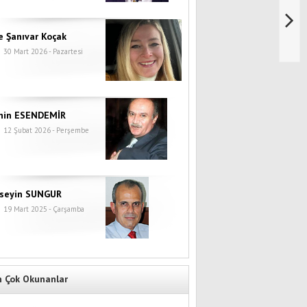
e Şanıvar Koçak
30 Mart 2026 - Pazartesi
hin ESENDEMİR
12 Şubat 2026 - Perşembe
seyin SUNGUR
19 Mart 2025 - Çarşamba
n Çok Okunanlar