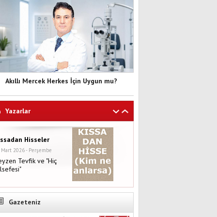
Akıllı Mercek Herkes İçin Uygun mu?
Yazarlar
ıssadan Hisseler
 Mart 2026 - Perşembe
yzen Tevfik ve "Hiç
lsefesi"
Gazeteniz