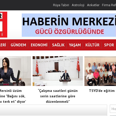
Rüya Tabiri
Astroloji
Anketler
Firma Re
ERI
GÜNDEM
EKONOMI
SAĞLIK
YAŞAM
KÜLTÜR
SPOR
 Mersinli üzüm
“Çalışma saatleri günün
TSYD’de eğitim 
ine "Bağını sök,
serin saatlerine göre
ı terk et" diyor’
düzenlenmeli”