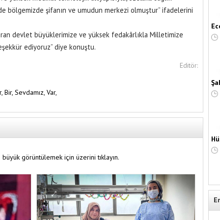
de bölgemizde şifanın ve umudun merkezi olmuştur” ifadelerini
Ec
dıran devlet büyüklerimize ve yüksek fedakârlıkla Milletimize
şekkür ediyoruz” diye konuştu.
Editör:
Şa
r,
Bir,
Sevdamız,
Var,
Hü
 büyük görüntülemek için üzerini tıklayın.
E