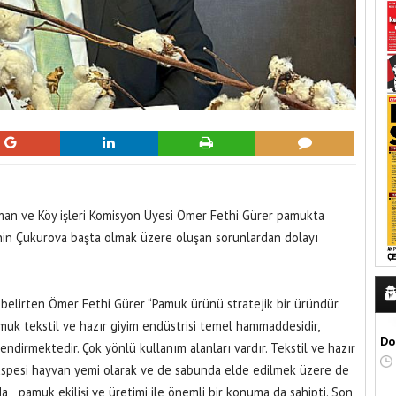
man ve Köy işleri Komisyon Üyesi Ömer Fethi Gürer pamukta
inin Çukurova başta olmak üzere oluşan sorunlardan dolayı
belirten Ömer Fethi Gürer “Pamuk ürünü stratejik bir üründür.
muk tekstil ve hazır giyim endüstrisi temel hammaddesidir,
Do
ndirmektedir. Çok yönlü kullanım alanları vardır. Tekstil ve hazır
küspesi hayvan yemi olarak ve de sabunda elde edilmek üzere de
a pamuk ekilişi ve üretimi ile önemli bir konuma da sahipti. Son