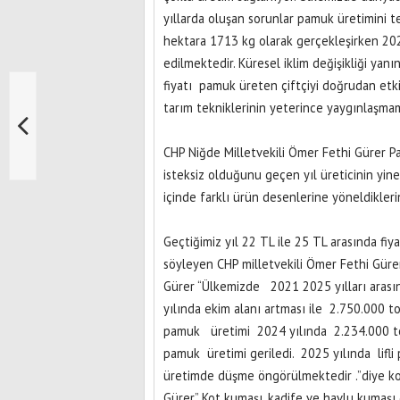
yıllarda oluşan sorunlar pamuk üretimini t
hektara 1713 kg olarak gerçekleşirken 2
edilmektedir. Küresel iklim değişikliği yan
fiyatı pamuk üreten çiftçiyi doğrudan etk
tarım tekniklerinin yeterince yaygınlaşmam
CHP Niğde Milletvekili Ömer Fethi Gürer 
isteksiz olduğunu geçen yıl üreticinin yi
içinde farklı ürün desenlerine yöneldiklerin
Geçtiğimiz yıl 22 TL ile 25 TL arasında fiya
söyleyen CHP milletvekili Ömer Fethi Gürer
Gürer “Ülkemizde 2021 2025 yılları arası
yılında ekim alanı artması ile 2.750.000 ton
pamuk üretimi 2024 yılında 2.234.000 ton 
pamuk üretimi geriledi. 2025 yılında lifl
üretimde düşme öngörülmektedir .”diye k
Gürer” Kot kumaşı, kadife ve havlu kumaşı 