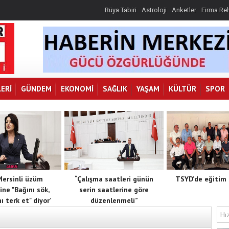
Rüya Tabiri
Astroloji
Anketler
Firma Re
ERI
GÜNDEM
EKONOMI
SAĞLIK
YAŞAM
KÜLTÜR
SPOR
 Mersinli üzüm
“Çalışma saatleri günün
TSYD’de eğitim 
ine "Bağını sök,
serin saatlerine göre
ı terk et" diyor’
düzenlenmeli”