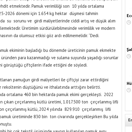
ehdit etmektedir. Pamuk verimliliği son 10 yılda ortalama
025-2026 dönemi için 1.654 kg hektar düşmesi tahmin
Ec
ında su sorunu ve girdi maliyetlerinde ciddi artış ve düşük alım
ilemektedir. Üretimim sürdürülebilmesinde verimlilik ve modern
asının da olumsuz etkisi göz ardı edilmemelidir. “Dedi.
Şa
Pamuk ekiminin başladığı bu dönemde üreticinin pamuk ekmekte
ne üründen para kazanmadığı ve sulama suyunda yaşadığı sorunlar
i görüştüğü çiftçilerin ifade ettiğini de söyledi.
tlanan pamuğun girdi maliyetleri ile çiftçiyi zarar ettirdiğini
Hü
 rekoltenin düştüğünü ve ithalatında arttığını belirtti.
nda ortalama 460 bin hektarda pamuk ekimi gerçekleşti. 2022
 çıkan çırçırlanmış kütlü üretimi, 1.017.500 ton çırçırlanmış lifli
çırçırlanmış kütlü, 2024 yılında 829.910 çırçırlanmış lifli
i pamuk üretiminde 830 bin ton civarında gerçekleşirken Bu yılda
E
onuştu.
gibi bir çok tekstil ürününde yaygın kullanılan pamuk aynı