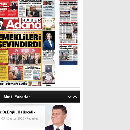
Alıntı Yazarlar
ç.Dr.Ergül Halisçelik
03 Ağustos 2026 - Pazartesi