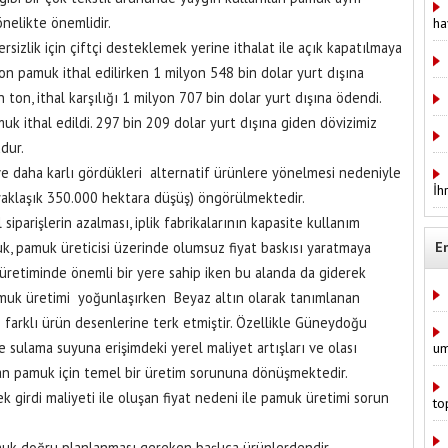
nelikte önemlidir.
ha
sizlik için çiftçi desteklemek yerine ithalat ile açık kapatılmaya
ton pamuk ithal edilirken 1 milyon 548 bin dolar yurt dışına
 ton, ithal karşılığı 1 milyon 707 bin dolar yurt dışına ödendi.
muk ithal edildi. 297 bin 209 dolar yurt dışına giden dövizimiz
dur.
 ve daha karlı gördükleri alternatif ürünlere yönelmesi nedeniyle
İh
(yaklaşık 350.000 hektara düşüş) öngörülmektedir.
siparişlerin azalması, iplik fabrikalarının kapasite kullanım
luk, pamuk üreticisi üzerinde olumsuz fiyat baskısı yaratmaya
E
etiminde önemli bir yere sahip iken bu alanda da giderek
uk üretimi yoğunlaşırken Beyaz altın olarak tanımlanan
farklı ürün desenlerine terk etmiştir. Özellikle Güneydoğu
 sulama suyuna erişimdeki yerel maliyet artışları ve olası
um
olan pamuk için temel bir üretim sorununa dönüşmektedir.
k girdi maliyeti ile oluşan fiyat nedeni ile pamuk üretimi sorun
to
muk doğru planlanması gereken başlıca ürünlerdendir.