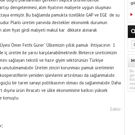
gö
 artışı dengelenmesi, alım fiyatının maliyete uygun oluşması
oktaya ermiştir. Bu bağlamda pamukta özellikle GAP ve EGE de su
ludur. Planlı üretim yanında destekler ekonomik durumun
 alım fiyat girdi maliyeti makul kar dikkate alınarak
Üyesi Ömer Fethi Gürer” Ülkemizin yıllık pamuk ihtiyacının 1
ç üretim ile yarısı karşılanabilmektedir. Binlerce üreticimizin
damını sağlayan tekstil ve hazır giyim sektörünün Türkiye
M
a unutulmamalıdır. Üretim zinciri korunması pamuk üretiminin
Bu 
kooperatiflerin yeniden işlevlerini artırılması da sağlanmalıdır.
gir
kul
güçlü bir tarım sanayi politikasının olması da sağlanmalıdır. Daha
mo
ola
t dışına ürün ihracatı ve ülke ekonomisine katkısı yüksek
ye konuştu.
Editör:
',