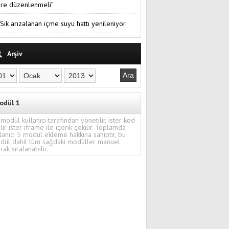
re düzenlenmeli”
Sık arızalanan içme suyu hattı yenileniyor
Arşiv
odül 1
modül kullanıcı tarafından yönetilir, ister kod
ilir ister iframe ile içerik çekilir. Toplamda
lanıcı 5 modül ekleme hakkına sahiptir, bu
dül dahil tüm sağdaki modüller manuel
rak sıralanabilir.