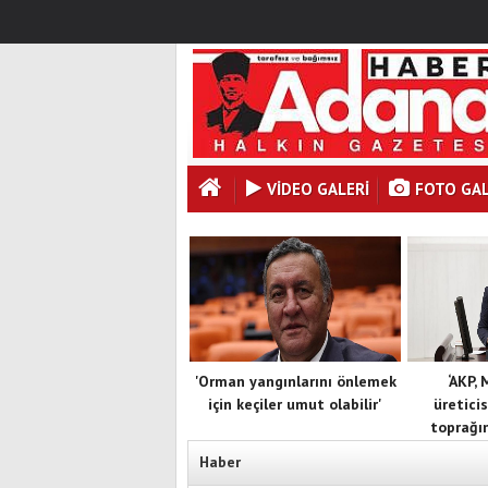
VİDEO GALERİ
FOTO GAL
'Orman yangınlarını önlemek
‘AKP,
için keçiler umut olabilir'
üreticis
toprağın
Haber