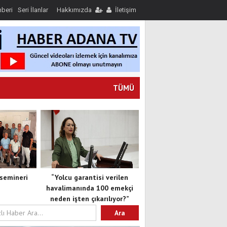
hberi
Seri İlanlar
Hakkımızda
İletişim
TÜMÜ
semineri
“Yolcu garantisi verilen
havalimanında 100 emekçi
neden işten çıkarılıyor?”