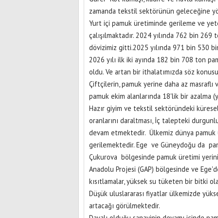
zamanda tekstil sektörünün geleceğine yö
Yurt içi pamuk üretiminde gerileme ve yeter
çalışılmaktadır. 2024 yılında 762 bin 269 
dövizimiz gitti.2025 yılında 971 bin 530 bin
2026 yılı ilk iki ayında 182 bin 708 ton pa
oldu. Ve artan bir ithalatımızda söz konusu
Çiftçilerin, pamuk yerine daha az masraflı
pamuk ekim alanlarında 18'lik bir azalma 
Hazır giyim ve tekstil sektöründeki küresel 
oranlarını daraltması, İç talepteki durgun
devam etmektedir. Ülkemiz dünya pamuk ür
gerilemektedir. Ege ve Güneydoğu da pam
Çukurova bölgesinde pamuk üretimi yerini 
Anadolu Projesi (GAP) bölgesinde ve Ege'de
kısıtlamalar, yüksek su tüketen bir bitki 
Düşük uluslararası fiyatlar ülkemizde yükse
artacağı görülmektedir.
Dayalı olduğu sanayinin devamı içinde pa