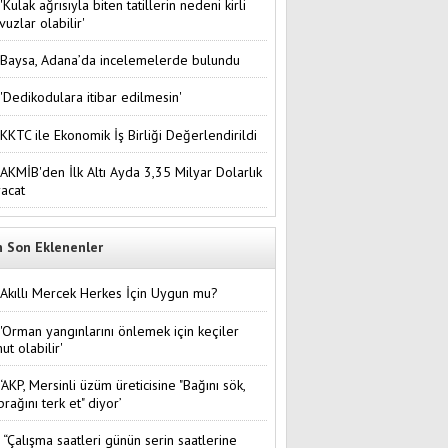
'Kulak ağrısıyla biten tatillerin nedeni kirli
vuzlar olabilir'
Baysa, Adana’da incelemelerde bulundu
'Dedikodulara itibar edilmesin'
KKTC ile Ekonomik İş Birliği Değerlendirildi
AKMİB'den İlk Altı Ayda 3,35 Milyar Dolarlık
racat
n Son Eklenenler
Akıllı Mercek Herkes İçin Uygun mu?
'Orman yangınlarını önlemek için keçiler
ut olabilir'
‘AKP, Mersinli üzüm üreticisine "Bağını sök,
prağını terk et" diyor’
“Çalışma saatleri günün serin saatlerine