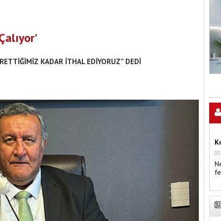
Çalıyor'
RETTİĞİMİZ KADAR İTHAL EDİYORUZ” DEDİ
K
05
Ne
fe