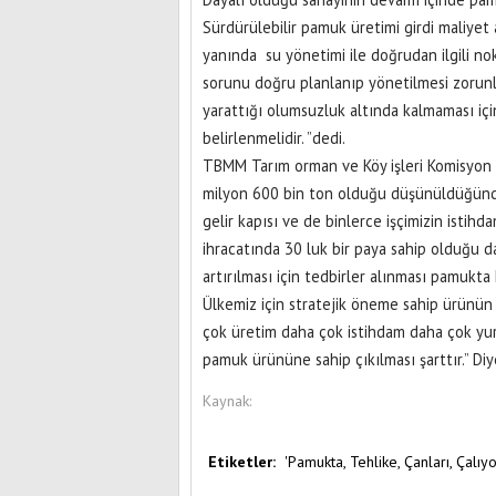
Sürdürülebilir pamuk üretimi girdi maliyet
yanında su yönetimi ile doğrudan ilgili n
sorunu doğru planlanıp yönetilmesi zorun
yarattığı olumsuzluk altında kalmaması için
belirlenmelidir. ”dedi.
TBMM Tarım orman ve Köy işleri Komisyon 
milyon 600 bin ton olduğu düşünüldüğünde i
gelir kapısı ve de binlerce işçimizin istih
ihracatında 30 luk bir paya sahip olduğu d
artırılması için tedbirler alınması pamukta 
Ülkemiz için stratejik öneme sahip ürünün 
çok üretim daha çok istihdam daha çok yur
pamuk ürününe sahip çıkılması şarttır.” Di
Kaynak:
Etiketler:
'Pamukta,
Tehlike,
Çanları,
Çalıyor