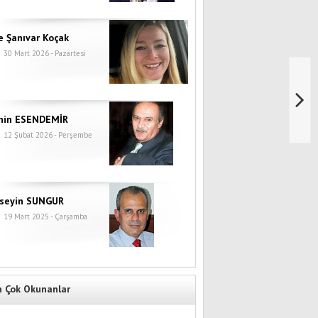
e Şanıvar Koçak
30 Mart 2026 - Pazartesi
hin ESENDEMİR
12 Şubat 2026 - Perşembe
seyin SUNGUR
19 Mart 2025 - Çarşamba
n Çok Okunanlar