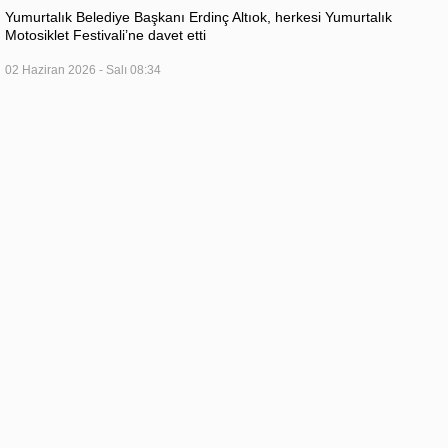
Yumurtalık Belediye Başkanı Erdinç Altıok, herkesi Yumurtalık
Motosiklet Festivali’ne davet etti
02 Haziran 2026 - Salı 08:34
Turizm