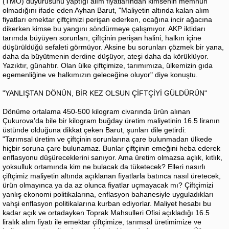
(TMO) duyurusunu yaptığı alım fiyatlarından kimsenin memnun
olmadığını ifade eden Ayhan Barut, "Maliyetin altında kalan alım
fiyatları emektar çiftçimizi perişan ederken, ocağına incir ağacına
dikerken kimse bu yangını söndürmeye çalışmıyor. AKP iktidarı
tarımda büyüyen sorunları, çiftçinin perişan halini, halkın içine
düşürüldüğü sefaleti görmüyor. Aksine bu sorunları çözmek bir yana,
daha da büyütmenin derdine düşüyor, ateşi daha da körüklüyor.
Yazıktır, günahtır. Olan ülke çiftçimize, tarımımıza, ülkemizin gıda
egemenliğine ve halkımızın geleceğine oluyor" diye konuştu.
"YANLIŞTAN DÖNÜN, BİR KEZ OLSUN ÇİFTÇİYİ GÜLDÜRÜN"
Dönüme ortalama 450-500 kilogram civarında ürün alınan
Çukurova'da bile bir kilogram buğday üretim maliyetinin 16.5 liranın
üstünde olduğuna dikkat çeken Barut, şunları dile getirdi:
"Tarımsal üretim ve çiftçinin sorunlarına çare bulunmadan ülkede
hiçbir soruna çare bulunamaz. Bunlar çiftçinin emeğini heba ederek
enflasyonu düşüreceklerini sanıyor. Ama üretim olmazsa açlık, kıtlık,
yoksulluk ortamında kim ne bulacak da tüketecek? Elleri nasırlı
çiftçimiz maliyetin altında açıklanan fiyatlarla batınca nasıl üretecek,
ürün olmayınca ya da az olunca fiyatlar uçmayacak mı? Çiftçimizi
yanlış ekonomi politikalarına, enflasyon bahanesiyle uyguladıkları
vahşi enflasyon politikalarına kurban ediyorlar. Maliyet hesabı bu
kadar açık ve ortadayken Toprak Mahsulleri Ofisi açıkladığı 16.5
liralık alım fiyatı ile emektar çiftçimize, tarımsal üretimimize ve