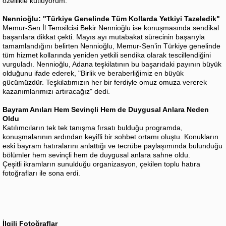
özellikle kutluyorum."
Nennioğlu: "Türkiye Genelinde Tüm Kollarda Yetkiyi Tazeledik"
Memur-Sen İl Temsilcisi Bekir Nennioğlu ise konuşmasında sendikal
başarılara dikkat çekti. Mayıs ayı mutabakat sürecinin başarıyla
tamamlandığını belirten Nennioğlu, Memur-Sen’in Türkiye genelinde
tüm hizmet kollarında yeniden yetkili sendika olarak tescillendiğini
vurguladı. Nennioğlu, Adana teşkilatının bu başarıdaki payının büyük
olduğunu ifade ederek, "Birlik ve beraberliğimiz en büyük
gücümüzdür. Teşkilatımızın her bir ferdiyle omuz omuza vererek
kazanımlarımızı artıracağız" dedi.
Bayram Anıları Hem Sevinçli Hem de Duygusal Anlara Neden
Oldu
Katılımcıların tek tek tanışma fırsatı bulduğu programda,
konuşmalarının ardından keyifli bir sohbet ortamı oluştu. Konukların
eski bayram hatıralarını anlattığı ve tecrübe paylaşımında bulunduğu
bölümler hem sevinçli hem de duygusal anlara sahne oldu.
Çeşitli ikramların sunulduğu organizasyon, çekilen toplu hatıra
fotoğrafları ile sona erdi.
İlgili Fotoğraflar