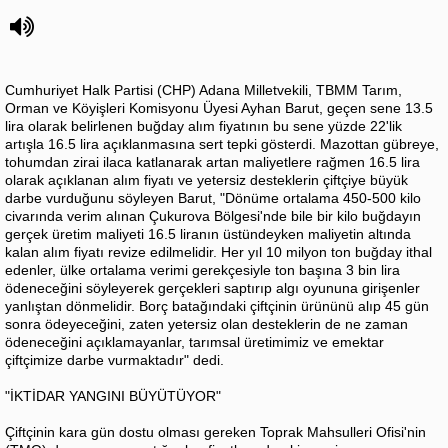
Cumhuriyet Halk Partisi (CHP) Adana Milletvekili, TBMM Tarım,
Orman ve Köyişleri Komisyonu Üyesi Ayhan Barut, geçen sene 13.5
lira olarak belirlenen buğday alım fiyatının bu sene yüzde 22'lik
artışla 16.5 lira açıklanmasına sert tepki gösterdi. Mazottan gübreye,
tohumdan zirai ilaca katlanarak artan maliyetlere rağmen 16.5 lira
olarak açıklanan alım fiyatı ve yetersiz desteklerin çiftçiye büyük
darbe vurduğunu söyleyen Barut, "Dönüme ortalama 450-500 kilo
civarında verim alınan Çukurova Bölgesi'nde bile bir kilo buğdayın
gerçek üretim maliyeti 16.5 liranın üstündeyken maliyetin altında
kalan alım fiyatı revize edilmelidir. Her yıl 10 milyon ton buğday ithal
edenler, ülke ortalama verimi gerekçesiyle ton başına 3 bin lira
ödeneceğini söyleyerek gerçekleri saptırıp algı oyununa girişenler
yanlıştan dönmelidir. Borç batağındaki çiftçinin ürününü alıp 45 gün
sonra ödeyeceğini, zaten yetersiz olan desteklerin de ne zaman
ödeneceğini açıklamayanlar, tarımsal üretimimiz ve emektar
çiftçimize darbe vurmaktadır" dedi.
"İKTİDAR YANGINI BÜYÜTÜYOR"
Çiftçinin kara gün dostu olması gereken Toprak Mahsulleri Ofisi'nin