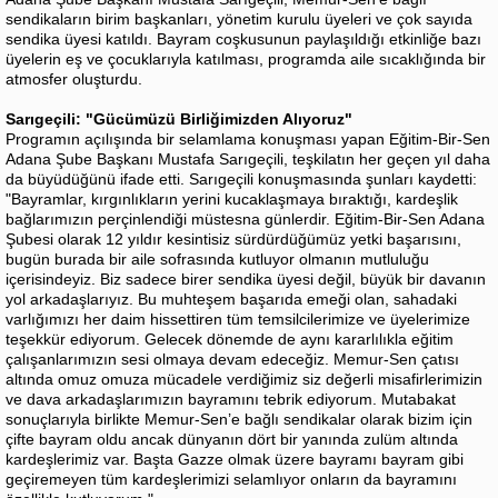
sendikaların birim başkanları, yönetim kurulu üyeleri ve çok sayıda
sendika üyesi katıldı. Bayram coşkusunun paylaşıldığı etkinliğe bazı
üyelerin eş ve çocuklarıyla katılması, programda aile sıcaklığında bir
atmosfer oluşturdu.
Sarıgeçili: "Gücümüzü Birliğimizden Alıyoruz"
Programın açılışında bir selamlama konuşması yapan Eğitim-Bir-Sen
Adana Şube Başkanı Mustafa Sarıgeçili, teşkilatın her geçen yıl daha
da büyüdüğünü ifade etti. Sarıgeçili konuşmasında şunları kaydetti:
"Bayramlar, kırgınlıkların yerini kucaklaşmaya bıraktığı, kardeşlik
bağlarımızın perçinlendiği müstesna günlerdir. Eğitim-Bir-Sen Adana
Şubesi olarak 12 yıldır kesintisiz sürdürdüğümüz yetki başarısını,
bugün burada bir aile sofrasında kutluyor olmanın mutluluğu
içerisindeyiz. Biz sadece birer sendika üyesi değil, büyük bir davanın
yol arkadaşlarıyız. Bu muhteşem başarıda emeği olan, sahadaki
varlığımızı her daim hissettiren tüm temsilcilerimize ve üyelerimize
teşekkür ediyorum. Gelecek dönemde de aynı kararlılıkla eğitim
çalışanlarımızın sesi olmaya devam edeceğiz. Memur-Sen çatısı
altında omuz omuza mücadele verdiğimiz siz değerli misafirlerimizin
ve dava arkadaşlarımızın bayramını tebrik ediyorum. Mutabakat
sonuçlarıyla birlikte Memur-Sen’e bağlı sendikalar olarak bizim için
çifte bayram oldu ancak dünyanın dört bir yanında zulüm altında
kardeşlerimiz var. Başta Gazze olmak üzere bayramı bayram gibi
geçiremeyen tüm kardeşlerimizi selamlıyor onların da bayramını