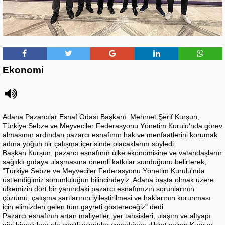
Ekonomi
Adana Pazarcılar Esnaf Odası Başkanı Mehmet Şerif Kurşun,
Türkiye Sebze ve Meyveciler Federasyonu Yönetim Kurulu'nda görev
almasının ardından pazarcı esnafının hak ve menfaatlerini korumak
adına yoğun bir çalışma içerisinde olacaklarını söyledi.
Başkan Kurşun, pazarcı esnafının ülke ekonomisine ve vatandaşların
sağlıklı gıdaya ulaşmasına önemli katkılar sunduğunu belirterek,
"Türkiye Sebze ve Meyveciler Federasyonu Yönetim Kurulu'nda
üstlendiğimiz sorumluluğun bilincindeyiz. Adana başta olmak üzere
ülkemizin dört bir yanındaki pazarcı esnafımızın sorunlarının
çözümü, çalışma şartlarının iyileştirilmesi ve haklarının korunması
için elimizden gelen tüm gayreti göstereceğiz" dedi.
Pazarcı esnafının artan maliyetler, yer tahsisleri, ulaşım ve altyapı
gibi birçok konuda çeşitli sıkıntılar yaşadığına dikkat çeken Kurşun,