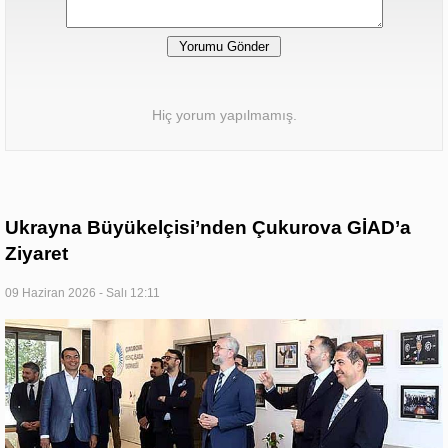
Hiç yorum yapılmamış.
Ukrayna Büyükelçisi’nden Çukurova GİAD’a
Ziyaret
09 Haziran 2026 - Salı 12:11