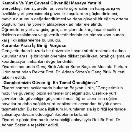
Kampüs Ve Yurt Çevresi Güvenliği Masaya Yatırıldı
Gerçekleştirilen ziyarette, üniversite öğrencilerinin kampüs içi ve
özellikle yurt çevresindeki güvenlik koşullarının güçlendirilmesi,
mevcut durumun değerlendirilmesi ve daha güvenli bir eğitim ortamı
oluşturulmasına yönelik atılabilecek adımlar ele alındı.
Öğrencilerin yurtlara gidiş-geliş süreçlerinde karşılaşabilecekleri
risklerin azaltılması ve güvenlik tedbirlerinin artırılması konusunda
karşılıklı istişarelerde bulunuldu.
Kurumlar Arası İş Birliği Vurgusu
Gençlerin daha huzurlu bir üniversite hayatı sürdürebilmeleri adına
kurumlar arası iş birliğinin önemine dikkat çekilirken, ortak çalışma ve
koordinasyon imkanları değerlendirildi.
Ziyaretin sonunda Genç Birlik Adana Şube Başkanı Mustafa Furkan
Ürün tarafından Rektör Prof. Dr. Adnan Sözen’e Genç Birlik Bülteni
takdim edildi.
“Gençlerimizin Güvenliği En Temel Önceliğimiz”
Ziyaret sonrası açıklamada bulunan Başkan Ürün, “Gençlerimizin
huzur ve güvenliği bizim en temel önceliğimizdir. Özellikle yurt
çevrelerinde güvenliğin güçlendirilmesi, öğrencilerimizin eğitim
hayatlarını daha sağlıklı sürdürebilmeleri açısından büyük önem
taşımaktadır. Bu konuda ilgili tüm kurumlarımızla iş birliği içerisinde
çalışmaya devam edeceğiz” ifadelerini kullandı.
Ziyarette gösterilen nazik ev sahipliği dolayısıyla Rektör Prof. Dr.
Adnan Sözen’e teşekkür edildi.