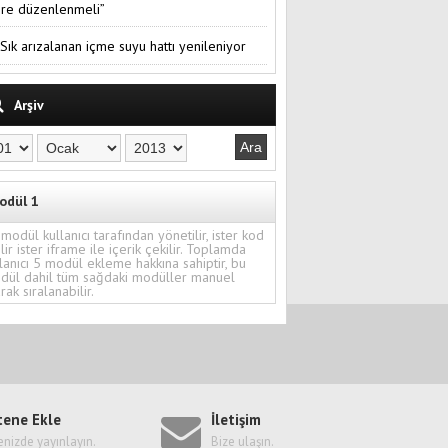
re düzenlenmeli”
Sık arızalanan içme suyu hattı yenileniyor
Arşiv
odül 1
modül kullanıcı tarafından yönetilir, ister kod
ilir ister iframe ile içerik çekilir. Toplamda
lanıcı 5 modül ekleme hakkına sahiptir, bu
dül dahil tüm sağdaki modüller manuel
rak sıralanabilir.
tene Ekle
İletişim
enizde yayınlayın.
Bize ulaşın.