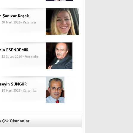
e Şanıvar Koçak
30 Mart 2026 - Pazartesi
hin ESENDEMİR
12 Şubat 2026 - Perşembe
seyin SUNGUR
19 Mart 2025 - Çarşamba
n Çok Okunanlar