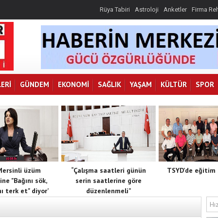
Rüya Tabiri
Astroloji
Anketler
Firma Re
ERI
GÜNDEM
EKONOMI
SAĞLIK
YAŞAM
KÜLTÜR
SPOR
 Mersinli üzüm
“Çalışma saatleri günün
TSYD’de eğitim 
ine "Bağını sök,
serin saatlerine göre
ı terk et" diyor’
düzenlenmeli”