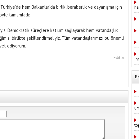
ürkiye’de hem Balkanlar’da birlik, beraberlik ve dayanışma için
ha
 şöyle tamamladı:
iriyiz. Demokratik süreçlere katılım sağlayarak hem vatandaşlık
imizi birlikte şekillendirmeliyiz. Tüm vatandaşlarımızı bu önemli
vet ediyorum.”
Editör:
İh
E
um
to