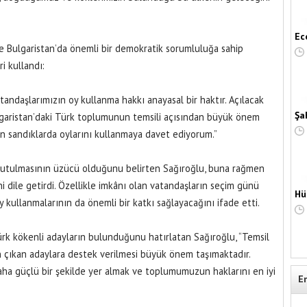
Ec
 Bulgaristan’da önemli bir demokratik sorumluluğa sahip
i kullandı:
tandaşlarımızın oy kullanma hakkı anayasal bir haktır. Açılacak
Şa
lgaristan’daki Türk toplumunun temsili açısından büyük önem
ın sandıklarda oylarını kullanmaya davet ediyorum.”
ı tutulmasının üzücü olduğunu belirten Sağıroğlu, buna rağmen
i dile getirdi. Özellikle imkânı olan vatandaşların seçim günü
Hü
 kullanmalarının da önemli bir katkı sağlayacağını ifade etti.
Türk kökenli adayların bulunduğunu hatırlatan Sağıroğlu, “Temsil
çıkan adaylara destek verilmesi büyük önem taşımaktadır.
ha güçlü bir şekilde yer almak ve toplumumuzun haklarını en iyi
E