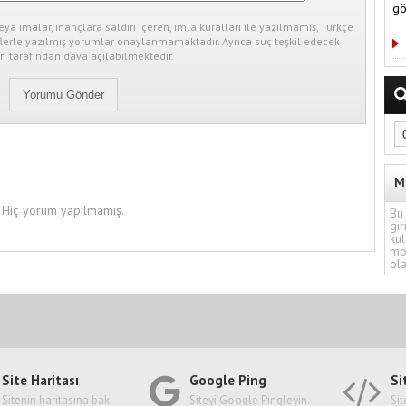
gö
eya imalar, inançlara saldırı içeren, imla kuralları ile yazılmamış, Türkçe
erle yazılmış yorumlar onaylanmamaktadır. Ayrıca suç teşkil edecek
ı tarafından dava açılabilmektedir.
M
Hiç yorum yapılmamış.
Bu 
gir
kul
mo
ola
Site Haritası
Google Ping
Si
Sitenin haritasına bak
Siteyi Google Pingleyin.
Sit