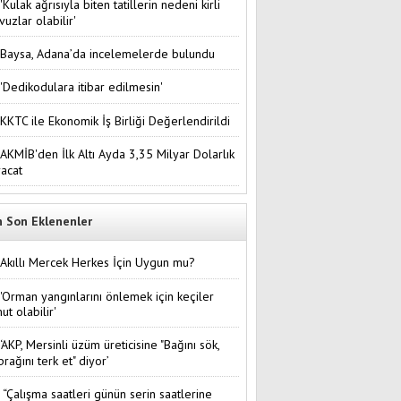
'Kulak ağrısıyla biten tatillerin nedeni kirli
vuzlar olabilir'
Baysa, Adana’da incelemelerde bulundu
'Dedikodulara itibar edilmesin'
KKTC ile Ekonomik İş Birliği Değerlendirildi
AKMİB'den İlk Altı Ayda 3,35 Milyar Dolarlık
racat
n Son Eklenenler
Akıllı Mercek Herkes İçin Uygun mu?
'Orman yangınlarını önlemek için keçiler
ut olabilir'
‘AKP, Mersinli üzüm üreticisine "Bağını sök,
prağını terk et" diyor’
“Çalışma saatleri günün serin saatlerine