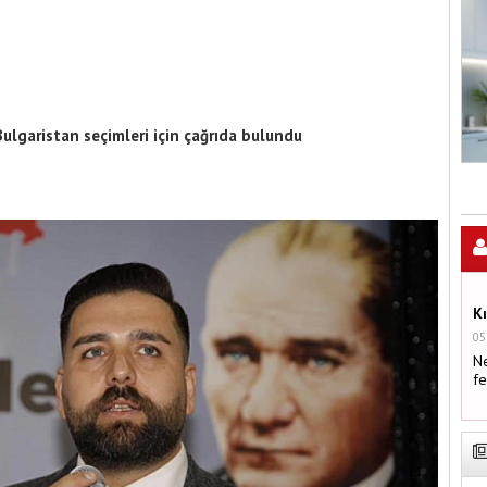
ulgaristan seçimleri için çağrıda bulundu
K
05
Ne
fe