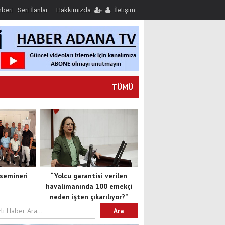
hberi
Seri İlanlar
Hakkımızda
İletişim
TÜMÜ
semineri
“Yolcu garantisi verilen
havalimanında 100 emekçi
neden işten çıkarılıyor?”