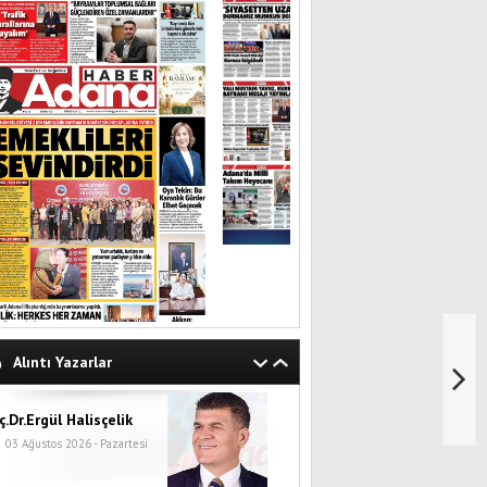
Alıntı Yazarlar
ç.Dr.Ergül Halisçelik
03 Ağustos 2026 - Pazartesi