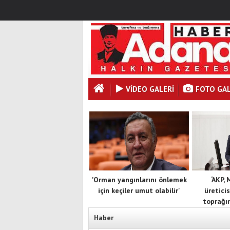
VİDEO GALERİ
FOTO GAL
'Orman yangınlarını önlemek
‘AKP,
için keçiler umut olabilir'
üreticis
toprağın
Haber