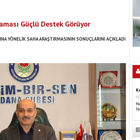
ulaması Güçlü Destek Görüyor
INA YÖNELİK SAHA ARAŞTIRMASININ SONUÇLARINI AÇIKLADI
K
05
Ne
fe