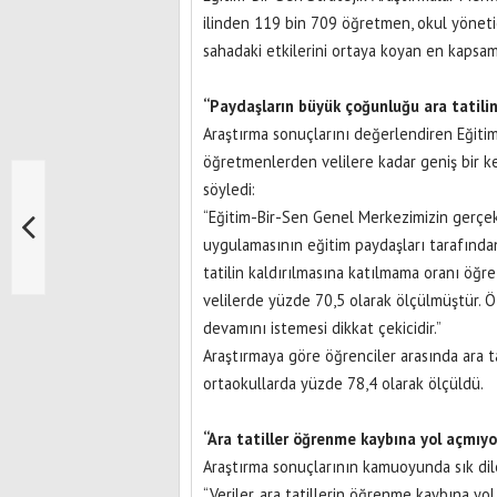
ilinden 119 bin 709 öğretmen, okul yönetici
sahadaki etkilerini ortaya koyan en kapsaml
“Paydaşların büyük çoğunluğu ara tatil
Araştırma sonuçlarını değerlendiren Eğiti
öğretmenlerden velilere kadar geniş bir ke
söyledi:
“Eğitim-Bir-Sen Genel Merkezimizin gerçekle
uygulamasının eğitim paydaşları tarafında
tatilin kaldırılmasına katılmama oranı öğ
velilerde yüzde 70,5 olarak ölçülmüştür.
devamını istemesi dikkat çekicidir.”
Araştırmaya göre öğrenciler arasında ara t
ortaokullarda yüzde 78,4 olarak ölçüldü.
“Ara tatiller öğrenme kaybına yol açmıyo
Araştırma sonuçlarının kamuoyunda sık dile
“Veriler, ara tatillerin öğrenme kaybına y