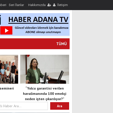
hberi
Seri İlanlar
Hakkımızda
İletişim
TÜMÜ
semineri
“Yolcu garantisi verilen
havalimanında 100 emekçi
neden işten çıkarılıyor?”