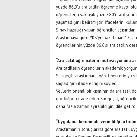
yüzde 86,9’u ara tatilin öğrenme kaybı olu
öğrencilerin yaklaşık yüzde 80’i tatil so
yaşamadığını belirtmiştir” ifadelerini kullan
Sınav hazırlığı yapan öğrenciler açısından 
Araştırmaya göre YKS’ye hazırlanan 12. sını
öğrencilerinin yüzde 86,6’sı ara tatilin de
“Ara tatil öğrencilerin motivasyonunu art
Ara tatillerin öğrencilerin akademik yorgu
Sarıgeçili, araştırmada öğretmenlerin yüzd
sağladığını ifade ettiğini söyledi.
Velilerin önemli bir kısmının da ara tatil d
gördüğünü ifade eden Sarıgeçili, öğrencil
daha fazla zaman ayırabildiğini dile getirdi
“Uygulama korunmalı, verimliliği artırılm
Araştırmanın sonuçlarına göre ara tatil uy
vurgulayan Başkan Sarıgeçili, şu önerileri di