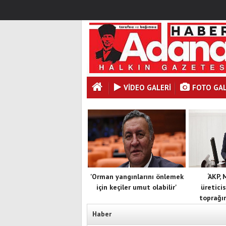
VİDEO GALERİ
FOTO GAL
'Orman yangınlarını önlemek
‘AKP,
için keçiler umut olabilir'
üreticis
toprağın
Haber