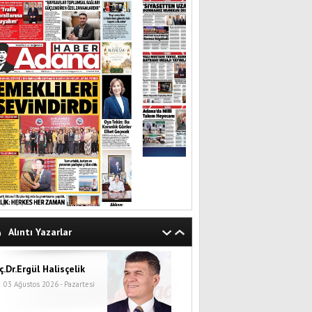
Alıntı Yazarlar
ç.Dr.Ergül Halisçelik
03 Ağustos 2026 - Pazartesi