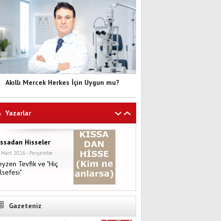
Akıllı Mercek Herkes İçin Uygun mu?
Yazarlar
ıssadan Hisseler
 Mart 2026 - Perşembe
yzen Tevfik ve "Hiç
lsefesi"
Gazeteniz