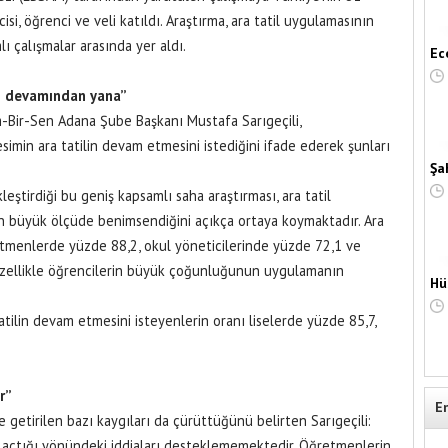
si, öğrenci ve veli katıldı. Araştırma, ara tatil uygulamasının
ı çalışmalar arasında yer aldı.
Ec
in devamından yana”
m-Bir-Sen Adana Şube Başkanı Mustafa Sarıgeçili,
simin ara tatilin devam etmesini istediğini ifade ederek şunları
Şa
ştirdiği bu geniş kapsamlı saha araştırması, ara tatil
n büyük ölçüde benimsendiğini açıkça ortaya koymaktadır. Ara
retmenlerde yüzde 88,2, okul yöneticilerinde yüzde 72,1 ve
 Özellikle öğrencilerin büyük çoğunluğunun uygulamanın
Hü
atilin devam etmesini isteyenlerin oranı liselerde yüzde 85,7,
r”
E
 getirilen bazı kaygıları da çürüttüğünü belirten Sarıgeçili:
ol açtığı yönündeki iddiaları desteklememektedir. Öğretmenlerin