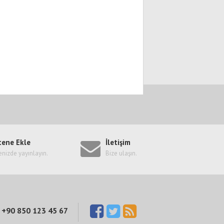
tene Ekle
İletişim
enizde yayınlayın.
Bize ulaşın.
+90 850 123 45 67