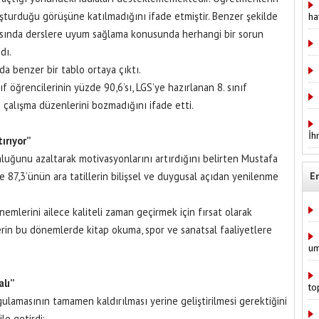
şturduğu görüşüne katılmadığını ifade etmiştir. Benzer şekilde
ha
nrasında derslere uyum sağlama konusunda herhangi bir sorun
dı.
da benzer bir tablo ortaya çıktı.
f öğrencilerinin yüzde 90,6’sı, LGS’ye hazırlanan 8. sınıf
rs çalışma düzenlerini bozmadığını ifade etti.
İh
ırıyor”
nluğunu azaltarak motivasyonlarını artırdığını belirten Mustafa
e 87,3’ünün ara tatillerin bilişsel ve duygusal açıdan yenilenme
E
önemlerini ailece kaliteli zaman geçirmek için fırsat olarak
erin bu dönemlerde kitap okuma, spor ve sanatsal faaliyetlere
.
um
alı”
to
gulamasının tamamen kaldırılması yerine geliştirilmesi gerektiğini
le getirdi: