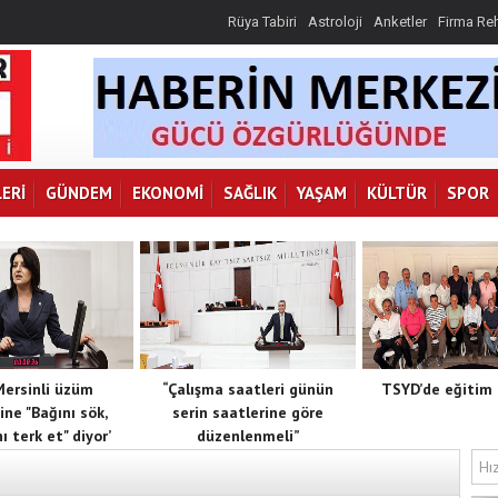
Rüya Tabiri
Astroloji
Anketler
Firma Re
ERI
GÜNDEM
EKONOMI
SAĞLIK
YAŞAM
KÜLTÜR
SPOR
 Mersinli üzüm
“Çalışma saatleri günün
TSYD’de eğitim 
ine "Bağını sök,
serin saatlerine göre
ı terk et" diyor’
düzenlenmeli”