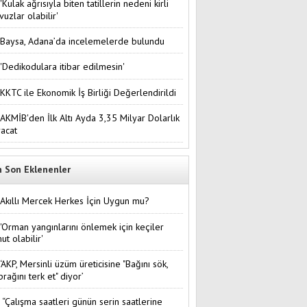
'Kulak ağrısıyla biten tatillerin nedeni kirli
vuzlar olabilir'
Baysa, Adana’da incelemelerde bulundu
'Dedikodulara itibar edilmesin'
KKTC ile Ekonomik İş Birliği Değerlendirildi
AKMİB'den İlk Altı Ayda 3,35 Milyar Dolarlık
racat
n Son Eklenenler
Akıllı Mercek Herkes İçin Uygun mu?
'Orman yangınlarını önlemek için keçiler
ut olabilir'
‘AKP, Mersinli üzüm üreticisine "Bağını sök,
prağını terk et" diyor’
“Çalışma saatleri günün serin saatlerine