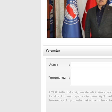
Yorumlar
Adınız
:
Yorumunuz
:
UYARI: Küfür, hakaret, rencide edici cümleler v
karakter kullanılmayan ve tamamı büyük harfl
hakaret içerikli yorumlar hakkında muhataplar