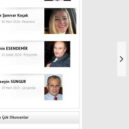
e Şanıvar Koçak
30 Mart 2026 - Pazartesi
hin ESENDEMİR
12 Şubat 2026 - Perşembe
seyin SUNGUR
19 Mart 2025 - Çarşamba
n Çok Okunanlar