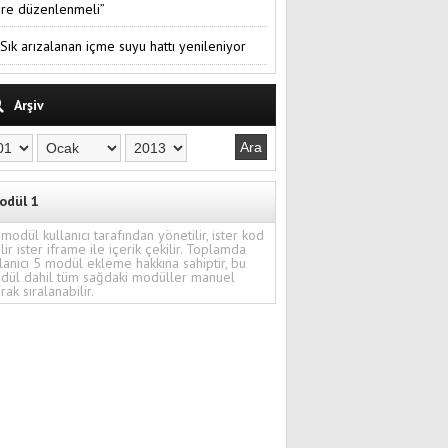
re düzenlenmeli”
Sık arızalanan içme suyu hattı yenileniyor
Arşiv
odül 1
modül kullanıcı tarafından yönetilir, ister kod
ilir ister iframe ile içerik çekilir. Toplamda
lanıcı 5 modül ekleme hakkına sahiptir, bu
dül dahil tüm sağdaki modüller manuel
rak sıralanabilir.