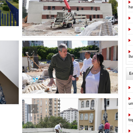
ha
İh
E
um
to