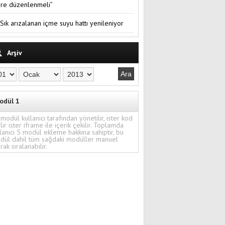
re düzenlenmeli”
Sık arızalanan içme suyu hattı yenileniyor
Arşiv
odül 1
modül kullanıcı tarafından yönetilir, ister kod
ilir ister iframe ile içerik çekilir. Toplamda
lanıcı 5 modül ekleme hakkına sahiptir, bu
dül dahil tüm sağdaki modüller manuel
rak sıralanabilir.