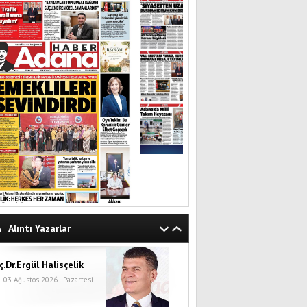
Alıntı Yazarlar
ç.Dr.Ergül Halisçelik
03 Ağustos 2026 - Pazartesi