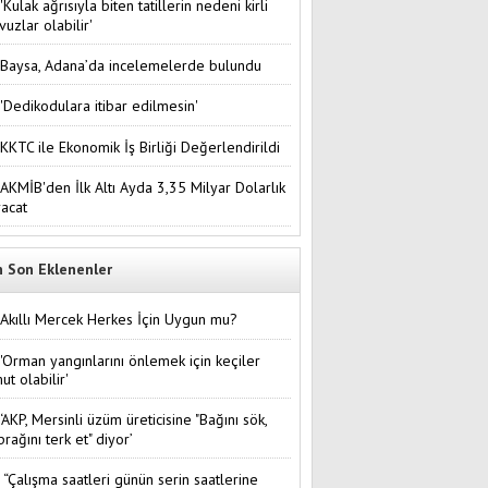
'Kulak ağrısıyla biten tatillerin nedeni kirli
vuzlar olabilir'
Baysa, Adana’da incelemelerde bulundu
'Dedikodulara itibar edilmesin'
KKTC ile Ekonomik İş Birliği Değerlendirildi
AKMİB'den İlk Altı Ayda 3,35 Milyar Dolarlık
racat
n Son Eklenenler
Akıllı Mercek Herkes İçin Uygun mu?
'Orman yangınlarını önlemek için keçiler
ut olabilir'
‘AKP, Mersinli üzüm üreticisine "Bağını sök,
prağını terk et" diyor’
“Çalışma saatleri günün serin saatlerine