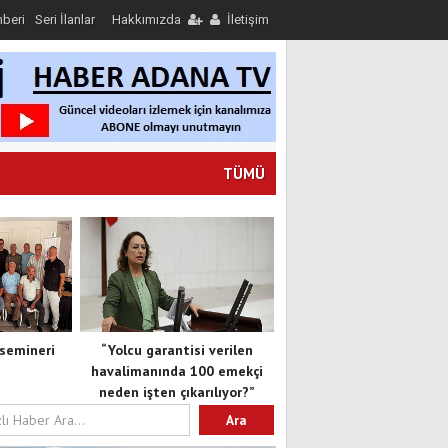
hberi
Seri İlanlar
Hakkımızda
İletişim
TÜMÜ
semineri
“Yolcu garantisi verilen
havalimanında 100 emekçi
neden işten çıkarılıyor?”