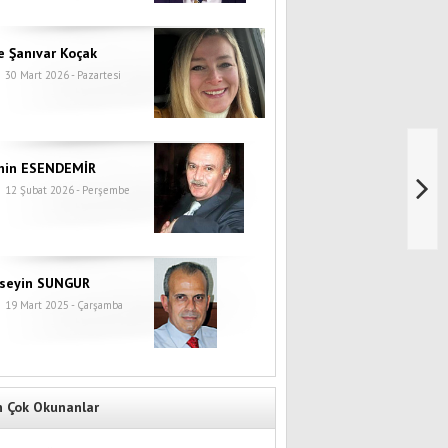
e Şanıvar Koçak
30 Mart 2026 - Pazartesi
hin ESENDEMİR
12 Şubat 2026 - Perşembe
seyin SUNGUR
19 Mart 2025 - Çarşamba
n Çok Okunanlar