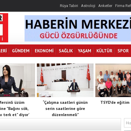
Rüya Tabiri
Astroloji
Anketler
Firma Re
ERI
GÜNDEM
EKONOMI
SAĞLIK
YAŞAM
KÜLTÜR
SPOR
 Mersinli üzüm
“Çalışma saatleri günün
TSYD’de eğitim 
ine "Bağını sök,
serin saatlerine göre
ı terk et" diyor’
düzenlenmeli”