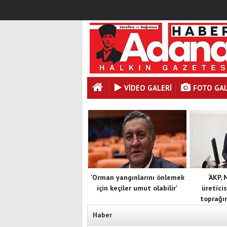
VİDEO GALERİ
FOTO GAL
'Orman yangınlarını önlemek
‘AKP,
için keçiler umut olabilir'
üreticis
toprağın
Haber