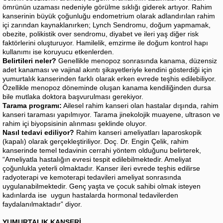
ömrünün uzaması nedeniyle görülme sıklığı giderek artıyor. Rahim
kanserinin büyük çoğunluğu endometrium olarak adlandırılan rahim
içi zarından kaynaklanırken; Lynch Sendromu, doğum yapmamak,
obezite, polikistik over sendromu, diyabet ve ileri yaş diğer risk
faktörlerini oluşturuyor. Hamilelik, emzirme ile doğum kontrol hapı
kullanımı ise koruyucu etkenlerden.
Belirtileri neler?
Genellikle menopoz sonrasında kanama, düzensiz
adet kanaması ve vajinal akıntı şikayetleriyle kendini gösterdiği için
yumurtalık kanserinden farklı olarak erken evrede teşhis edilebiliyor.
Özellikle menopoz döneminde oluşan kanama kendiliğinden dursa
bile mutlaka doktora başvurulması gerekiyor.
Tarama programı:
Ailesel rahim kanseri olan hastalar dışında, rahim
kanseri taraması yapılmıyor. Tarama jinekolojik muayene, ultrason ve
rahim içi biyopsisinin alınması şeklinde oluyor.
Nasıl tedavi ediliyor?
Rahim kanseri ameliyatları laparoskopik
(kapalı) olarak gerçekleştiriliyor. Doç. Dr. Engin Çelik, rahim
kanserinde temel tedavinin cerrahi yöntem olduğunu belirterek,
“Ameliyatla hastalığın evresi tespit edilebilmektedir. Ameliyat
çoğunlukla yeterli olmaktadır. Kanser ileri evrede teşhis edilirse
radyoterapi ve kemoterapi tedavileri ameliyat sonrasında
uygulanabilmektedir. Genç yaşta ve çocuk sahibi olmak isteyen
kadınlarda ise uygun hastalarda hormonal tedavilerden
faydalanılmaktadır” diyor.
YUMURTALIK KANSERİ