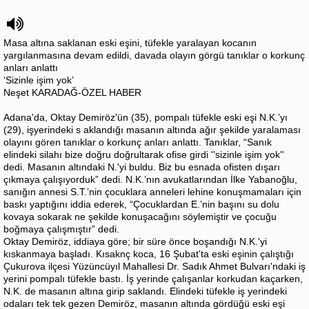
Masa altına saklanan eski eşini, tüfekle yaralayan kocanın
yargılanmasına devam edildi, davada olayın görgü tanıklar o korkunç
anları anlattı
‘Sizinle işim yok’
Neşet KARADAĞ-ÖZEL HABER
Adana'da, Oktay Demiröz'ün (35), pompalı tüfekle eski eşi N.K.’yı
(29), işyerindeki s aklandığı masanın altında ağır şekilde yaralaması
olayını gören tanıklar o korkunç anları anlattı. Tanıklar, “Sanık
elindeki silahı bize doğru doğrultarak ofise girdi ''sizinle işim yok''
dedi. Masanın altındaki N.'yi buldu. Biz bu esnada ofisten dışarı
çıkmaya çalışıyorduk” dedi. N.K.’nın avukatlarından İlke Yabanoğlu,
sanığın annesi S.T.’nin çocuklara anneleri lehine konuşmamaları için
baskı yaptığını iddia ederek, “Çocuklardan E.’nin başını su dolu
kovaya sokarak ne şekilde konuşacağını söylemiştir ve çocuğu
boğmaya çalışmıştır” dedi.
Oktay Demiröz, iddiaya göre; bir süre önce boşandığı N.K.'yi
kıskanmaya başladı. Kısaknç koca, 16 Şubat'ta eski eşinin çalıştığı
Çukurova ilçesi Yüzüncüyıl Mahallesi Dr. Sadık Ahmet Bulvarı'ndaki iş
yerini pompalı tüfekle bastı. İş yerinde çalışanlar korkudan kaçarken,
N.K. de masanın altına girip saklandı. Elindeki tüfekle iş yerindeki
odaları tek tek gezen Demiröz, masanın altında gördüğü eski eşi