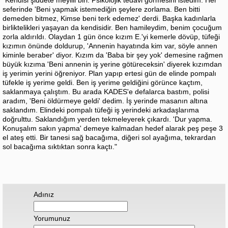
"Kendisi şiddete meyilli biri. Psikolojik tedavi görmesini istedim. Her
seferinde 'Beni yapmak istemediğin şeylere zorlama. Ben bitti
demeden bitmez, Kimse beni terk edemez' derdi. Başka kadınlarla
birliktelikleri yaşayan da kendisidir. Ben hamileydim, benim çocuğum
zorla aldırıldı. Olaydan 1 gün önce kızım E.'yi kemerle dövüp, tüfeği
kızımın önünde doldurup, 'Annenin hayatında kim var, söyle annen
kiminle beraber' diyor. Kızım da 'Baba bir şey yok' demesine rağmen
büyük kızıma 'Beni annenin iş yerine götüreceksin' diyerek kızımdan
iş yerimin yerini öğreniyor. Plan yapıp ertesi gün de elinde pompalı
tüfekle iş yerime geldi. Ben iş yerime geldiğini görünce kaçtım,
saklanmaya çalıştım. Bu arada KADES'e defalarca bastım, polisi
aradım, 'Beni öldürmeye geldi' dedim. İş yerinde masanın altına
saklandım. Elindeki pompalı tüfeği iş yerindeki arkadaşlarıma
doğrulttu. Saklandığım yerden tekmeleyerek çıkardı. 'Dur yapma.
Konuşalım sakın yapma' demeye kalmadan hedef alarak peş peşe 3
el ateş etti. Bir tanesi sağ bacağıma, diğeri sol ayağıma, tekrardan
sol bacağıma sıktıktan sonra kaçtı."
Adınız
Yorumunuz