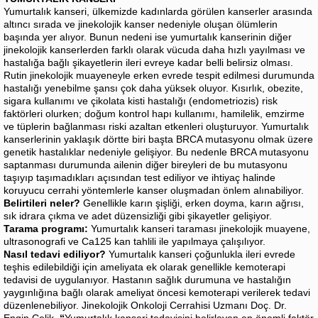
Yumurtalık kanseri, ülkemizde kadınlarda görülen kanserler arasında
altıncı sırada ve jinekolojik kanser nedeniyle oluşan ölümlerin
başında yer alıyor. Bunun nedeni ise yumurtalık kanserinin diğer
jinekolojik kanserlerden farklı olarak vücuda daha hızlı yayılması ve
hastalığa bağlı şikayetlerin ileri evreye kadar belli belirsiz olması.
Rutin jinekolojik muayeneyle erken evrede tespit edilmesi durumunda
hastalığı yenebilme şansı çok daha yüksek oluyor. Kısırlık, obezite,
sigara kullanımı ve çikolata kisti hastalığı (endometriozis) risk
faktörleri olurken; doğum kontrol hapı kullanımı, hamilelik, emzirme
ve tüplerin bağlanması riski azaltan etkenleri oluşturuyor. Yumurtalık
kanserlerinin yaklaşık dörtte biri başta BRCA mutasyonu olmak üzere
genetik hastalıklar nedeniyle gelişiyor. Bu nedenle BRCA mutasyonu
saptanması durumunda ailenin diğer bireyleri de bu mutasyonu
taşıyıp taşımadıkları açısından test ediliyor ve ihtiyaç halinde
koruyucu cerrahi yöntemlerle kanser oluşmadan önlem alınabiliyor.
Belirtileri neler?
Genellikle karın şişliği, erken doyma, karın ağrısı,
sık idrara çıkma ve adet düzensizliği gibi şikayetler gelişiyor.
Tarama programı:
Yumurtalık kanseri taraması jinekolojik muayene,
ultrasonografi ve Ca125 kan tahlili ile yapılmaya çalışılıyor.
Nasıl tedavi ediliyor?
Yumurtalık kanseri çoğunlukla ileri evrede
teşhis edilebildiği için ameliyata ek olarak genellikle kemoterapi
tedavisi de uygulanıyor. Hastanın sağlık durumuna ve hastalığın
yaygınlığına bağlı olarak ameliyat öncesi kemoterapi verilerek tedavi
düzenlenebiliyor. Jinekolojik Onkoloji Cerrahisi Uzmanı Doç. Dr.