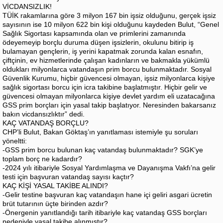
VİCDANSIZLIK!
TÜİK rakamlarına göre 3 milyon 167 bin işsiz olduğunu, gerçek işsiz
sayısının ise 10 milyon 622 bin kişi olduğunu kaydeden Bulut, “Genel
Sağlık Sigortası kapsamında olan ve primlerini zamanında
ödeyemeyip borçlu duruma düşen işsizlerin, okulunu bitirip iş
bulamayan gençlerin, iş yerini kapatmak zorunda kalan esnafın,
çiftçinin, ev hizmetlerinde çalışan kadınların ve bakmakla yükümlü
oldukları milyonlarca vatandaşın prim borcu bulunmaktadır. Sosyal
Güvenlik Kurumu, hiçbir güvencesi olmayan, işsiz milyonlarca kişiye
sağlık sigortası borcu için icra takibine başlatmıştır. Hiçbir gelir ve
güvencesi olmayan milyonlarca kişiye devlet yardım eli uzatacağına
GSS prim borçları için yasal takip başlatıyor. Neresinden bakarsanız
bakın vicdansızlıktır” dedi.
KAÇ VATANDAŞ BORÇLU?
CHP’li Bulut, Bakan Göktaş’ın yanıtlaması istemiyle şu soruları
yöneltti:
-GSS prim borcu bulunan kaç vatandaş bulunmaktadır? SGK’ye
toplam borç ne kadardır?
-2024 yılı itibariyle Sosyal Yardımlaşma ve Dayanışma Vakfı’na gelir
testi için başvuran vatandaş sayısı kaçtır?
KAÇ KİŞİ YASAL TAKİBE ALINDI?
-Gelir testine başvuran kaç vatandaşın hane içi geliri asgari ücretin
brüt tutarının üçte birinden azdır?
-Önergenin yanıtlandığı tarih itibariyle kaç vatandaş GSS borçları
nedeniyle yasal takibe alınmıştır?