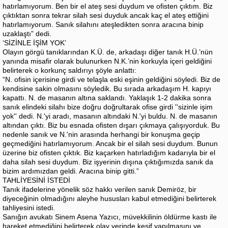
hatırlamıyorum. Ben bir el ateş sesi duydum ve ofisten çıktım. Biz
çıktıktan sonra tekrar silah sesi duyduk ancak kaç el ateş ettiğini
hatırlamıyorum. Sanık silahını ateşledikten sonra aracına binip
uzaklaştı” dedi.
‘SİZİNLE İŞİM YOK’
Olayın görgü tanıklarından K.Ü. de, arkadaşı diğer tanık H.Ü.’nün
yanında misafir olarak bulunurken N.K.’nin korkuyla içeri geldiğini
belirterek o korkunç saldırıyı şöyle anlattı:
“N. ofisin içerisine girdi ve telaşla eski eşinin geldiğini söyledi. Biz de
kendisine sakin olmasını söyledik. Bu sırada arkadaşım H. kapıyı
kapattı. N. de masanın altına saklandı. Yaklaşık 1-2 dakika sonra
sanık elindeki silahı bize doğru doğrultarak ofise girdi ''sizinle işim
yok'' dedi. N.'yi aradı, masanın altındaki N.'yi buldu. N. de masanın
altından çıktı. Biz bu esnada ofisten dışarı çıkmaya çalışıyorduk. Bu
nedenle sanık ve N.'nin arasında herhangi bir konuşma geçip
geçmediğini hatırlamıyorum. Ancak bir el silah sesi duydum. Bunun
üzerine biz ofisten çıktık. Biz kaçarken hatırladığım kadarıyla bir el
daha silah sesi duydum. Biz işyerinin dışına çıktığımızda sanık da
bizim ardımızdan geldi. Aracına binip gitti.”
TAHLİYESİNİ İSTEDİ
Tanık ifadelerine yönelik söz hakkı verilen sanık Demiröz, bir
diyeceğinin olmadığını aleyhe hususları kabul etmediğini belirterek
tahliyesini istedi.
Sanığın avukatı Sinem Asena Yazıcı, müvekkilinin öldürme kastı ile
hareket etmediğini belirterek olay yerinde keşif yapılmasını ve