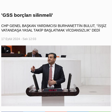
'GSS borçları silinmeli'
CHP GENEL BAŞKAN YARDIMCISI BURHANETTİN BULUT, “İSŞİZ
VATANDAŞA YASAL TAKİP BAŞLATMAK VİCDANSIZLIK” DEDİ
17 Eylül 2024 - Salı 12:03