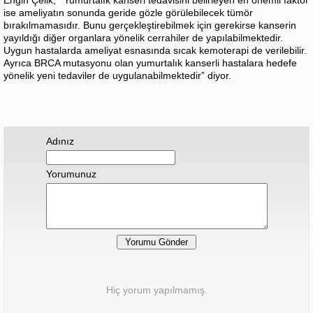
Engin Çelik,
“
Yumurtalık kanseri tedavisini belirleyen en önemli faktör
ise ameliyatın sonunda geride gözle görülebilecek tümör
bırakılmamasıdır. Bunu gerçekleştirebilmek için gerekirse kanserin
yayıldığı diğer organlara yönelik cerrahiler de yapılabilmektedir.
Uygun hastalarda ameliyat esnasında sıcak kemoterapi de verilebilir.
Ayrıca BRCA mutasyonu olan yumurtalık kanserli hastalara hedefe
yönelik yeni tedaviler de uygulanabilmektedir” diyor.
Adınız
Yorumunuz
Hiç yorum yapılmamış.