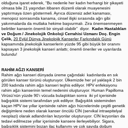
olduğuna işaret ederek, “Bu nedenle her kadın herhangi bir şikayeti
olmasa bile 21 yaşından itibaren düzenli olarak muayenesini
yaptırmaya özen göstermeli. Ayrıca düzensiz adet kanaması,
menopoz sonrasında kanama, cinsel ilişki sırasında ağrı gibi
yakınmalarda da mutlaka hekime başvurmalı. Zira önemsenmeyen
belirtiler kanserin önemli bir sinyali olabilir” diyor.
Kadın Hastalıkları
ve Doğum / Jinekolojik Onkoloji Cerrahisi Uzmanı Doç. Engin
Çelik,
20 Eylül Dünya Jinekolojik Kanserler Farkındalık Günü
kapsamında jinekolojik kanserlerin yüzde 95 gibi büyük bir oranını
kapsayan 3 jinekolojik kanseri anlattı; önemli öneriler ve uyarılarda
bulundu!
RAHİM AĞZI KANSERİ
Rahim ağzı kanseri dünyada üreme çağındaki kadınlarda en sık
görülen kanser türünü oluşturuyor. Ülkemizde her yıl yaklaşık 2 bin
200 kadında rahim ağzı kanseri teşhis ediliyor. HPV enfeksiyonu
rahim ağzı kanserinin temel nedenini oluşturuyor. Human Papilloma
Virüsü’nün yüzde 90’ı vücuda bulaştıktan sonra iki yıl içerisinde
bağışıklık sistemi tarafından yok ediliyor. Bağışıklık sisteminden
kaçan HPV ise yıllar içerisinde rahim ağzı hücrelerinde çeşitli genetik
değişimlere neden olarak kanser öncülü CİN (servikal intraepitelyal
neoplazi) olarak adlandırılan lezyonlar oluşturuyor. CİN lezyonları da
tedavi edilmezse yıllar içerisinde kansere ilerleyebiliyor. Sigara,
bağışıklık sistemini bozan ilaç kullanımı ve çok sayıda doğum