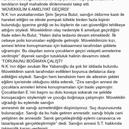
tanıkların keşif mahalinde dinlenmesini talep etti.
‘MÜVEKKİLİM 6 AMELİYAT GEÇİRDİ’
N.K.’nın avukatlarından Şirin Şeyma Bulut, sanığın öldürme kastı ile
hareket ettiğini ve elinde pompalı tüfekle birden fazla kişinin
bulunduğu işyerine girdiği ve bu kişilerin de can güvenliğini tehlikeye
attığını söyledi. Müvekkilinin olay nedeniyle 6 ameliyat geçirdiğini
ifade eden Av.Bulut, “Halen daha tedavisi devam etmektedir. İlk
celseye polis korumaları eşliğinde gelmiştir. Müvekkilimizin kızı,
annesi lehine konuşmaması için babaannesi tarafından şiddete
uğramıştır. Bu olaydan sonra çocukların geçici velayeti annelerine
verilmiştir” diyerek sanığın tutukluluk halinin devamını istedi.
‘TORUNUNU BOĞMAYA ÇALIŞTI’
N.K.’nın diğer avukatı İlke Yabanoğlu da şok bir iddiada bulundu.
Müvekkilinin sanık tarafından evlilikleri boyunca defalarca darp
edildiğini söyledi. Sanığın hem kendisinin hem de ailesinin şiddet
eğilimi içerisinde olduğunu iddia ederek, “Zira sanığın annesi de
çocuklara anneleri lehine konuşmamaları için baskı yapmıştır.
Çocuklardan E.’nin başını su dolu kovaya sokarak ne şekilde
konuşacağını söylemiştir ve çocuğu boğmaya çalışmıştır. Müvekkilin
uğradığı bu eylemde sanığın
annesinin de sanığı azmettirdiğini düşünüyoruz. Suç duyurusunda
bulunacağız. Sanığı da bu hale getiren annesidir, sanığı böyle cani
yetiştiren de annesidir. Sanık gerçekleştirdiği eylemi canavarca ve
tasarlayarak gerçekleştirmiştir” dedi. Sanığın annesi S.T. hakkında
takipsizlik kararı verilmişti.