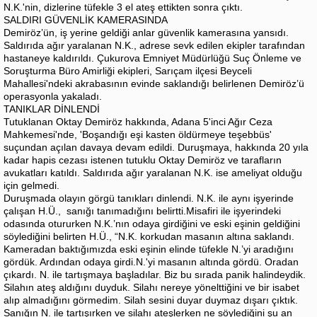
N.K.'nin, dizlerine tüfekle 3 el ateş ettikten sonra çıktı.
SALDIRI GÜVENLİK KAMERASINDA
Demiröz’ün, iş yerine geldiği anlar güvenlik kamerasına yansıdı.
Saldırıda ağır yaralanan N.K., adrese sevk edilen ekipler tarafından
hastaneye kaldırıldı. Çukurova Emniyet Müdürlüğü Suç Önleme ve
Soruşturma Büro Amirliği ekipleri, Sarıçam ilçesi Beyceli
Mahallesi'ndeki akrabasının evinde saklandığı belirlenen Demiröz’ü
operasyonla yakaladı.
TANIKLAR DİNLENDİ
Tutuklanan Oktay Demiröz hakkında, Adana 5'inci Ağır Ceza
Mahkemesi'nde, 'Boşandığı eşi kasten öldürmeye teşebbüs'
suçundan açılan davaya devam edildi. Duruşmaya, hakkında 20 yıla
kadar hapis cezası istenen tutuklu Oktay Demiröz ve tarafların
avukatları katıldı. Saldırıda ağır yaralanan N.K. ise ameliyat olduğu
için gelmedi.
Duruşmada olayın görgü tanıkları dinlendi. N.K. ile aynı işyerinde
çalışan H.Ü., sanığı tanımadığını belirtti.Misafiri ile işyerindeki
odasında otururken N.K.’nın odaya girdiğini ve eski eşinin geldiğini
söylediğini belirten H.Ü., “N.K. korkudan masanın altına saklandı.
Kameradan baktığımızda eski eşinin elinde tüfekle N.’yi aradığını
gördük. Ardından odaya girdi.N.'yi masanın altında gördü. Oradan
çıkardı. N. ile tartışmaya başladılar. Biz bu sırada panik halindeydik.
Silahın ateş aldığını duyduk. Silahı nereye yönelttiğini ve bir isabet
alıp almadığını görmedim. Silah sesini duyar duymaz dışarı çıktık.
Sanığın N. ile tartışırken ve silahı ateşlerken ne söylediğini şu an