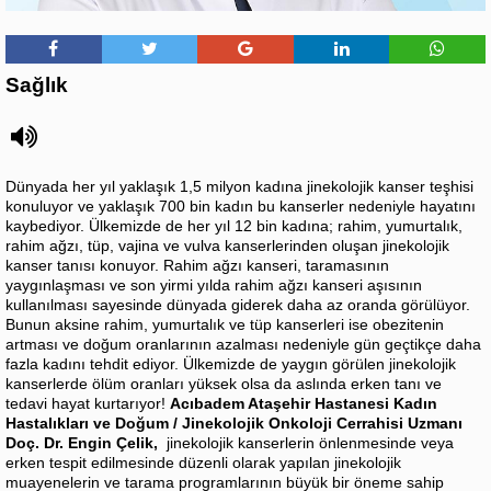
Sağlık
Dünyada her yıl yaklaşık 1,5 milyon kadına jinekolojik kanser teşhisi
konuluyor ve yaklaşık 700 bin kadın bu kanserler nedeniyle hayatını
kaybediyor. Ülkemizde de her yıl 12 bin kadına; rahim, yumurtalık,
rahim ağzı, tüp, vajina ve vulva kanserlerinden oluşan jinekolojik
kanser tanısı konuyor. Rahim ağzı kanseri, taramasının
yaygınlaşması ve son yirmi yılda rahim ağzı kanseri aşısının
kullanılması sayesinde dünyada giderek daha az oranda görülüyor.
Bunun aksine rahim, yumurtalık ve tüp kanserleri ise obezitenin
artması ve doğum oranlarının azalması nedeniyle gün geçtikçe daha
fazla kadını tehdit ediyor. Ülkemizde de yaygın görülen jinekolojik
kanserlerde ölüm oranları yüksek olsa da aslında erken tanı ve
tedavi hayat kurtarıyor!
Acıbadem Ataşehir Hastanesi Kadın
Hastalıkları ve Doğum / Jinekolojik Onkoloji Cerrahisi Uzmanı
Doç. Dr. Engin Çelik,
jinekolojik kanserlerin önlenmesinde veya
erken tespit edilmesinde düzenli olarak yapılan jinekolojik
muayenelerin ve tarama programlarının büyük bir öneme sahip