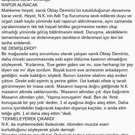
RAPOR ALINACAK
Mahkeme heyeti, sanık Oktay Demiröz’ün tutukluluğunun devamına
karar verdi. Heyet, N.K.’nin Adli Tıp Kurumuna sevk edilerek duyu ve
organ zaafı kaybı yönünde kati raporun aldırılmasına, aynı zamanda
yaralanmaların tek tek hayati tehlike geçirmesine neden olup
olmadığı yönünde görüş bildirilmesini istedi. Duruşma, eksikliklerin
tamamlanması ve dinlenmeyen tanıkların dinlenmesi için ileri bir
tarihe ertelendi.
NE DEMİŞLERDİ?
Bir mağazada satış sorumlusu olarak çalışan sanık Oktay Demiröz,
daha önceki savunmasında eski eşini öldürme kastının olmadığını
söyleyerek, “Kızlarıma, 'Eve gelen giden var mı, size herhangi bir şey
diyen var mı' diye sordum. Büyük kızım eve annesinin arkadaşının
geldiğini, evde kaldığını söyledi. Bunun üzerine silahını alıp evden
çıktım. Direkt eski eşimin iş yerine gittim. Üst kattaki ofiste iç tarafı
görünmeyen bir masa vardı. Masanın başına doğru gittiğimde N.K.
masanın altında saklanıyordu. 'Masanın altından çık' diye bağırdım.
Masanın altından çıktı, 'Yapma konuşalım' dedi. Ben de 'Artık
konuşacak bir şey yok' dedim, 1 el ayağına doğru ateş ettim. Daha
sonra içeridekiler bağırarak kapıdan dışarıya kaçtılar, o anda elim
tetiğe gitti, 1 el daha ateş ettim."dedi.
'TEKMELEYEREK ÇIKARDI'
N.K. da mahkemedeki ifadesinde, ölümden mucize eseri
kurtulduğunu söyleyerek şöyle demişti: