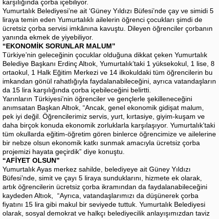
karşılığında çorba içebiliyor.
Yumurtalık Belediyesi’ne ait ‘Güney Yıldızı Büfesi’nde çay ve simidi 5
liraya temin eden Yumurtalıklı ailelerin öğrenci çocukları şimdi de
ücretsiz çorba servisi imkânına kavuştu. Dileyen öğrenciler çorbanın
yanında ekmek de yiyebiliyor.
“EKONOMİK SORUNLAR MALUM”
Türkiye’nin geleceğinin çocuklar olduğuna dikkat çeken Yumurtalık
Belediye Başkanı Erdinç Altıok, Yumurtalık’taki 1 yüksekokul, 1 lise, 8
ortaokul, 1 Halk Eğitim Merkezi ve 14 ilkokuldaki tüm öğrencilerin bu
imkandan gönül rahatlığıyla faydalanabileceğini, ayrıca vatandaşların
da 15 lira karşılığında çorba içebileceğini belirtti.
Yarınların Türkiyesi’nin öğrenciler ve gençlerle şekilleneceğini
anımsatan Başkan Altıok, “Ancak, genel ekonomik gidişat malum,
pek iyi değil. Öğrencilerimiz servis, yurt, kırtasiye, giyim-kuşam ve
daha birçok konuda ekonomik zorluklarla karşılaşıyor. Yumurtalık’taki
tüm okullarda eğitim-öğretim gören binlerce öğrencimize ve ailelerine
bir nebze olsun ekonomik katkı sunmak amacıyla ücretsiz çorba
projemizi hayata geçirdik” diye konuştu.
“AFİYET OLSUN”
Yumurtalık Ayas merkez sahilde, belediyeye ait Güney Yıldızı
Büfesi’nde, simit ve çayı 5 liraya sunduklarını, hizmete ek olarak,
artık öğrencilerin ücretsiz çorba ikramından da faydalanabileceğini
kaydeden Altıok, “Ayrıca, vatandaşlarımızı da düşünerek çorba
fiyatını 15 lira gibi makul bir seviyede tuttuk. Yumurtalık Belediyesi
olarak, sosyal demokrat ve halkçı belediyecilik anlayışımızdan taviz