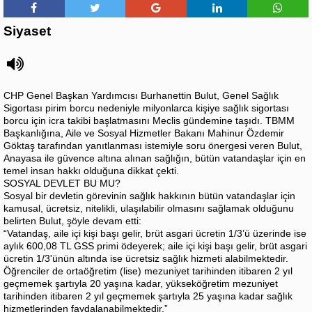
Siyaset
CHP Genel Başkan Yardımcısı Burhanettin Bulut, Genel Sağlık
Sigortası pirim borcu nedeniyle milyonlarca kişiye sağlık sigortası
borcu için icra takibi başlatmasını Meclis gündemine taşıdı. TBMM
Başkanlığına, Aile ve Sosyal Hizmetler Bakanı Mahinur Özdemir
Göktaş tarafından yanıtlanması istemiyle soru önergesi veren Bulut,
Anayasa ile güvence altına alınan sağlığın, bütün vatandaşlar için en
temel insan hakkı olduğuna dikkat çekti.
SOSYAL DEVLET BU MU?
Sosyal bir devletin görevinin sağlık hakkının bütün vatandaşlar için
kamusal, ücretsiz, nitelikli, ulaşılabilir olmasını sağlamak olduğunu
belirten Bulut, şöyle devam etti:
“Vatandaş, aile içi kişi başı gelir, brüt asgari ücretin 1/3’ü üzerinde ise
aylık 600,08 TL GSS primi ödeyerek; aile içi kişi başı gelir, brüt asgari
ücretin 1/3'ünün altında ise ücretsiz sağlık hizmeti alabilmektedir.
Öğrenciler de ortaöğretim (lise) mezuniyet tarihinden itibaren 2 yıl
geçmemek şartıyla 20 yaşına kadar, yükseköğretim mezuniyet
tarihinden itibaren 2 yıl geçmemek şartıyla 25 yaşına kadar sağlık
hizmetlerinden faydalanabilmektedir.”