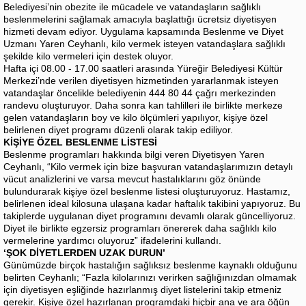
Belediyesi’nin obezite ile mücadele ve vatandaşların sağlıklı
beslenmelerini sağlamak amacıyla başlattığı ücretsiz diyetisyen
hizmeti devam ediyor. Uygulama kapsamında Beslenme ve Diyet
Uzmanı Yaren Ceyhanlı, kilo vermek isteyen vatandaşlara sağlıklı
şekilde kilo vermeleri için destek oluyor.
Hafta içi 08.00 - 17.00 saatleri arasında Yüreğir Belediyesi Kültür
Merkezi’nde verilen diyetisyen hizmetinden yararlanmak isteyen
vatandaşlar öncelikle belediyenin 444 80 44 çağrı merkezinden
randevu oluşturuyor. Daha sonra kan tahlilleri ile birlikte merkeze
gelen vatandaşların boy ve kilo ölçümleri yapılıyor, kişiye özel
belirlenen diyet programı düzenli olarak takip ediliyor.
KİŞİYE ÖZEL BESLENME LİSTESİ
Beslenme programları hakkında bilgi veren Diyetisyen Yaren
Ceyhanlı, “Kilo vermek için bize başvuran vatandaşlarımızın detaylı
vücut analizlerini ve varsa mevcut hastalıklarını göz önünde
bulundurarak kişiye özel beslenme listesi oluşturuyoruz. Hastamız,
belirlenen ideal kilosuna ulaşana kadar haftalık takibini yapıyoruz. Bu
takiplerde uygulanan diyet programını devamlı olarak güncelliyoruz.
Diyet ile birlikte egzersiz programları önererek daha sağlıklı kilo
vermelerine yardımcı oluyoruz” ifadelerini kullandı.
‘ŞOK DİYETLERDEN UZAK DURUN’
Günümüzde birçok hastalığın sağlıksız beslenme kaynaklı olduğunu
belirten Ceyhanlı; “Fazla kilolarınızı verirken sağlığınızdan olmamak
için diyetisyen eşliğinde hazırlanmış diyet listelerini takip etmeniz
gerekir. Kişiye özel hazırlanan programdaki hiçbir ana ve ara öğün