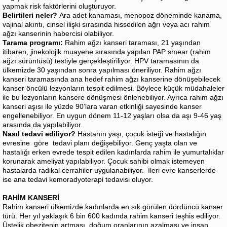
yapmak risk faktörlerini oluşturuyor.
Belirtileri neler?
Ara adet kanaması, menopoz döneminde kanama,
vajinal akıntı, cinsel ilişki sırasında hissedilen ağrı veya acı rahim
ağzı kanserinin habercisi olabiliyor.
Tarama programı:
Rahim ağzı kanseri taraması, 21 yaşından
itibaren, jinekolojik muayene sırasında yapılan PAP smear (rahim
ağzı sürüntüsü) testiyle gerçekleştiriliyor. HPV taramasının da
ülkemizde 30 yaşından sonra yapılması öneriliyor. Rahim ağzı
kanseri taramasında ana hedef rahim ağzı kanserine dönüşebilecek
kanser öncülü lezyonların tespit edilmesi. Böylece küçük müdahaleler
ile bu lezyonların kansere dönüşmesi önlenebiliyor. Ayrıca rahim ağzı
kanseri aşısı ile yüzde 90’lara varan etkinliği sayesinde kanser
engellenebiliyor. En uygun dönem 11-12 yaşları olsa da aşı 9-46 yaş
arasında da yapılabiliyor.
Nasıl tedavi ediliyor?
Hastanın yaşı, çocuk isteği ve hastalığın
evresine göre tedavi planı değişebiliyor. Genç yaşta olan ve
hastalığı erken evrede tespit edilen kadınlarda rahim ile yumurtalıklar
korunarak ameliyat yapılabiliyor. Çocuk sahibi olmak istemeyen
hastalarda radikal cerrahiler uygulanabiliyor. İleri evre kanserlerde
ise ana tedavi kemoradyoterapi tedavisi oluyor.
RAHİM KANSERİ
Rahim kanseri ülkemizde kadınlarda en sık görülen dördüncü kanser
türü. Her yıl yaklaşık 6 bin 600 kadında rahim kanseri teşhis ediliyor.
Üstelik obezitenin artması, doğum oranlarının azalması ve insan