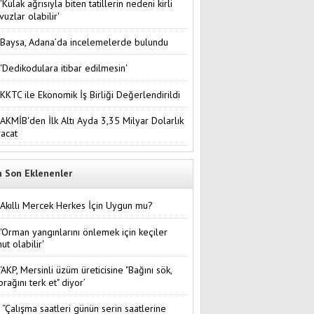
'Kulak ağrısıyla biten tatillerin nedeni kirli
vuzlar olabilir'
Baysa, Adana’da incelemelerde bulundu
'Dedikodulara itibar edilmesin'
KKTC ile Ekonomik İş Birliği Değerlendirildi
AKMİB'den İlk Altı Ayda 3,35 Milyar Dolarlık
racat
n Son Eklenenler
Akıllı Mercek Herkes İçin Uygun mu?
'Orman yangınlarını önlemek için keçiler
ut olabilir'
‘AKP, Mersinli üzüm üreticisine "Bağını sök,
prağını terk et" diyor’
“Çalışma saatleri günün serin saatlerine