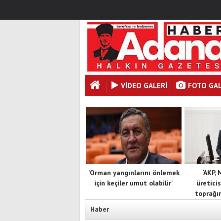
VİDEO GALERİ
FOTO GAL
'Orman yangınlarını önlemek
‘AKP,
için keçiler umut olabilir'
üreticis
toprağın
Haber