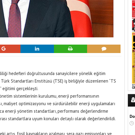
liliği hedefleri doğrultusunda sanayicilere yönelik eğitim
Türk Standartları Enstitüsü (TSE) iş birliğiyle düzenlenen “TS
 eğitimi gerçekleşti.
yönetim sistemlerinin kurulumu, enerji performansının
lması, maliyet optimizasyonu ve sürdürülebilir enerji uygulamaları
ıca enerji yönetim standartları, performans değerlendirme
Do
rarası standartlara uyum konuları detaylı olarak değerlendirildi.
ki artış, fosil kaynakların azalması, sera gazı emisyonları ve