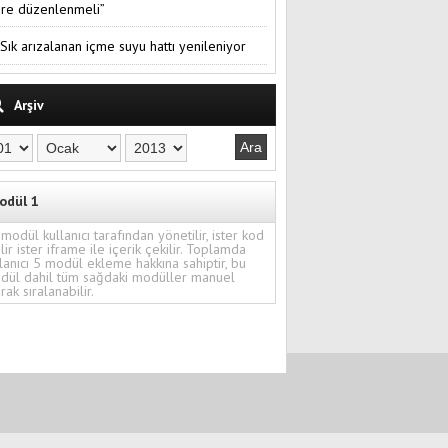
re düzenlenmeli”
Sık arızalanan içme suyu hattı yenileniyor
Arşiv
odül 1
modül kullanıcı tarafından yönetilir, ister kod
ilir ister iframe ile içerik çekilir. Toplamda
lanıcı 5 modül ekleme hakkına sahiptir, bu
dül dahil tüm sağdaki modüller manuel
rak sıralanabilir.