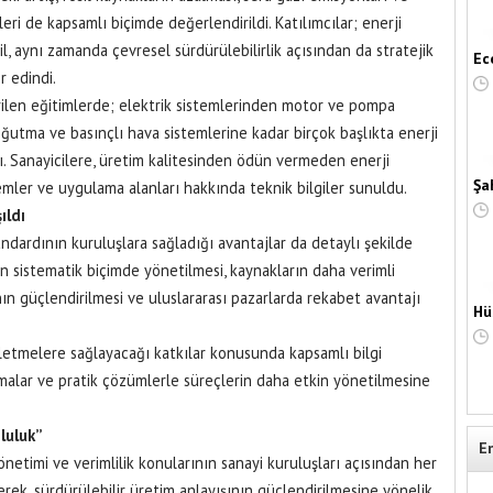
leri de kapsamlı biçimde değerlendirildi. Katılımcılar; enerji
il, aynı zamanda çevresel sürdürülebilirlik açısından da stratejik
Ec
er edindi.
ilen eğitimlerde; elektrik sistemlerinden motor ve pompa
ğutma ve basınçlı hava sistemlerine kadar birçok başlıkta enerji
dı. Sanayicilere, üretim kalitesinden ödün vermeden enerji
Şa
mler ve uygulama alanları hakkında teknik bilgiler sunuldu.
ıldı
ardının kuruluşlara sağladığı avantajlar da detaylı şekilde
ın sistematik biçimde yönetilmesi, kaynakların daha verimli
ının güçlendirilmesi ve uluslararası pazarlarda rekabet avantajı
Hü
.
işletmelere sağlayacağı katkılar konusunda kapsamlı bilgi
malar ve pratik çözümlerle süreçlerin daha etkin yönetilmesine
nluluk”
E
netimi ve verimlilik konularının sanayi kuruluşları açısından her
erek, sürdürülebilir üretim anlayışının güçlendirilmesine yönelik