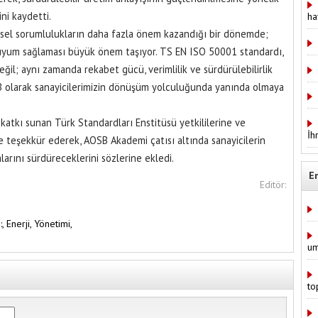
ni kaydetti.
ha
evresel sorumlulukların daha fazla önem kazandığı bir dönemde;
ra uyum sağlaması büyük önem taşıyor. TS EN ISO 50001 standardı,
eğil; aynı zamanda rekabet gücü, verimlilik ve sürdürülebilirlik
B olarak sanayicilerimizin dönüşüm yolculuğunda yanında olmaya
atkı sunan Türk Standardları Enstitüsü yetkililerine ve
İh
e teşekkür ederek, AOSB Akademi çatısı altında sanayicilerin
arını sürdüreceklerini sözlerine ekledi.
E
Editör:
:,
Enerji,
Yönetimi,
um
to