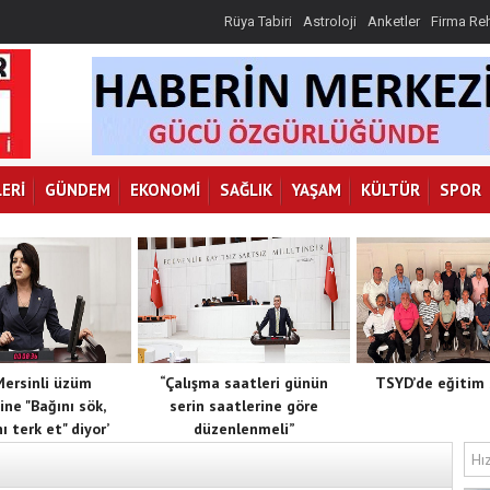
Rüya Tabiri
Astroloji
Anketler
Firma Re
ERI
GÜNDEM
EKONOMI
SAĞLIK
YAŞAM
KÜLTÜR
SPOR
 Mersinli üzüm
“Çalışma saatleri günün
TSYD’de eğitim 
ine "Bağını sök,
serin saatlerine göre
ı terk et" diyor’
düzenlenmeli”