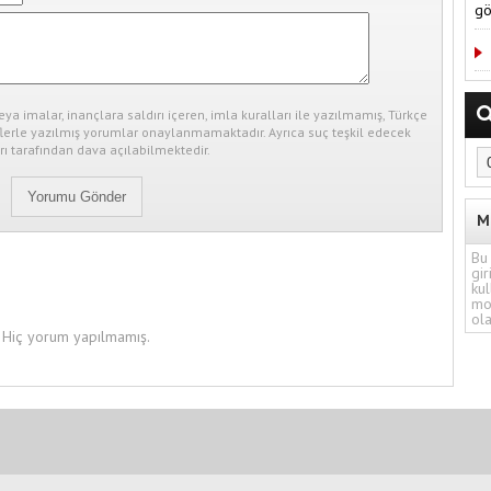
gö
eya imalar, inançlara saldırı içeren, imla kuralları ile yazılmamış, Türkçe
erle yazılmış yorumlar onaylanmamaktadır. Ayrıca suç teşkil edecek
ı tarafından dava açılabilmektedir.
M
Bu 
gir
kul
mo
ola
Hiç yorum yapılmamış.