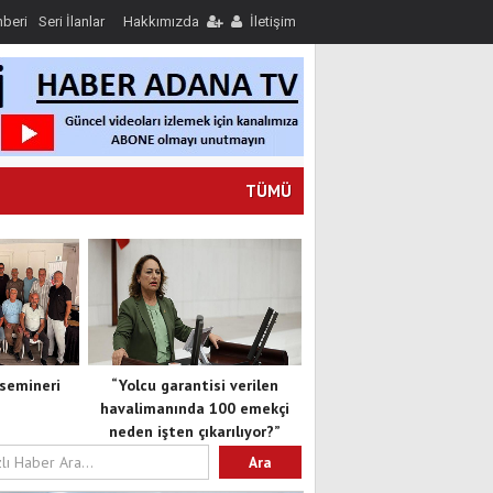
hberi
Seri İlanlar
Hakkımızda
İletişim
TÜMÜ
semineri
“Yolcu garantisi verilen
havalimanında 100 emekçi
neden işten çıkarılıyor?”