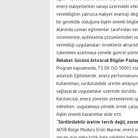
enerji maliyetlerinin sanayi üzerindeki etki
verimliliğinin yalnızca maliyet avantajı değ
bir gereklilik olduğuna ilişkin önemli bilgil
Alanında uzman eğitmenler tarafından ver
sistemlerine, aydınlatma çözümlerinden so
verimliliği uygulamaları örneklerle aktarıl
tüketimini azaltmaya yönelik güncel yönte
Rekabet Gücünü Artıracak Bilgiler Paylaş
Program kapsamında, TS EN ISO 50001 stand
anlatıldı. Eğitimlerde; enerji performansın
kullanılması, sürdürülebilir üretim anlayış
sağlayacak uygulamalar üzerinde duruldu
Katılımcılar, enerji yönetim sistemlerinin 
edinirken; uygulamaya yönelik örnek çalış
ilişkin önemli kazanımlar elde etti.
“Sürdürülebilir üretim tercih değil, zoru
AOSB Bölge Müdürü Ersin Akpınar, enerji yö
geçen gün daha kritik hale geldiğini belirt