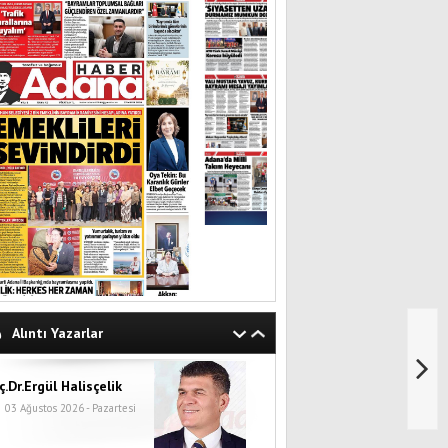
Alıntı Yazarlar
ç.Dr.Ergül Halisçelik
03 Ağustos 2026 - Pazartesi