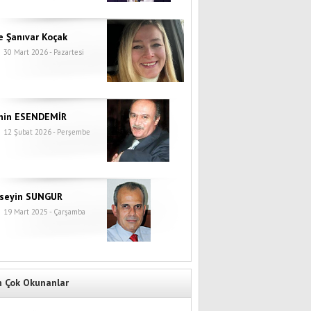
e Şanıvar Koçak
30 Mart 2026 - Pazartesi
hin ESENDEMİR
12 Şubat 2026 - Perşembe
seyin SUNGUR
19 Mart 2025 - Çarşamba
n Çok Okunanlar