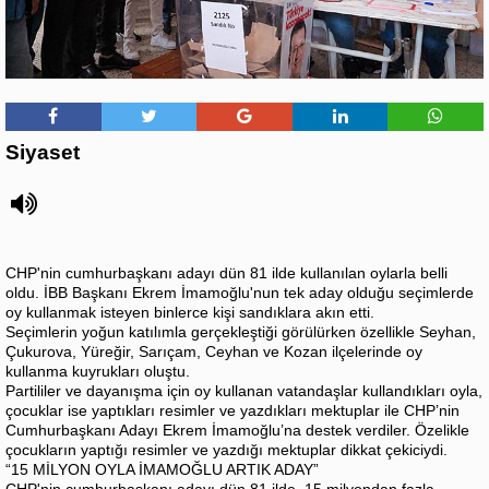
Siyaset
CHP'nin cumhurbaşkanı adayı dün 81 ilde kullanılan oylarla belli
oldu. İBB Başkanı Ekrem İmamoğlu'nun tek aday olduğu seçimlerde
oy kullanmak isteyen binlerce kişi sandıklara akın etti.
Seçimlerin yoğun katılımla gerçekleştiği görülürken özellikle Seyhan,
Çukurova, Yüreğir, Sarıçam, Ceyhan ve Kozan ilçelerinde oy
kullanma kuyrukları oluştu.
Partililer ve dayanışma için oy kullanan vatandaşlar kullandıkları oyla,
çocuklar ise yaptıkları resimler ve yazdıkları mektuplar ile CHP’nin
Cumhurbaşkanı Adayı Ekrem İmamoğlu’na destek verdiler. Özelikle
çocukların yaptığı resimler ve yazdığı mektuplar dikkat çekiciydi.
“15 MİLYON OYLA İMAMOĞLU ARTIK ADAY”
CHP'nin cumhurbaşkanı adayı dün 81 ilde, 15 milyondan fazla