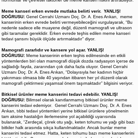
hormonlar ve çevresel faktörler de meme kanseri riskini artırabiliyor.
Meme kanseri erken evrede mutlaka belirti verir. YANLIŞ!
DOĞRUSU:
Genel Cerrahi Uzmanı Doç. Dr. A. Enes Arıkan, meme
kanserinin erken evrede belirti vermeyebileceğini vurgulayarak, “Bu
nedenle sadece elle muayene değil, düzenli mamografi ve ultrason
gibi taramalar gereklidir. Erken evrede teşhis edilen meme kanseri
tedavi şansını büyük ölçüde artırmaktadır” diyor.
Mamografi zararlıdır ve kansere yol açar. YANLIŞ!
DOĞRUSU:
Meme kanserinin erken teşhis edilmesinde en etkili
yöntemlerden biri olan mamografi düşük dozda radyasyon içerse de
sağladığı fayda, zararından çok daha fazla oluyor. Genel Cerrahi
Uzmanı Doç. Dr. A. Enes Arıkan, “Dolayısıyla her kadının hiçbir
yakınması olmasa bile 40 yaşından itibaren her yıl düzenli olarak
mamografi çektirmesi yaşamsal önem taşımaktadır” bilgisini veriyor.
Bitkisel ürünler meme kanserini tedavi edebilir. YANLIŞ!
DOĞRUSU:
Bilimsel olarak kanıtlanmamış bitkisel ürünler meme
kanserini tedavi edemiyor. Genel Cerrahi Uzmanı Doç. Dr. A. Enes
Arıkan, tıbbi tedavi yöntemleri yerine bitkisel ürünlere yönelmenin
tam aksine hastalığın ilerlemesine yol açabildiği uyarısında
bulanarak, “Zerdeçal, çörek otu yağı, keten tohumu ve yağı gibi bazı
bitkiler halk arasında sıkça kullanılmaktadır. Ancak bunlar meme
kanserini tedavi etmez. Hatta, keten tohumu bazı meme kanserlerini