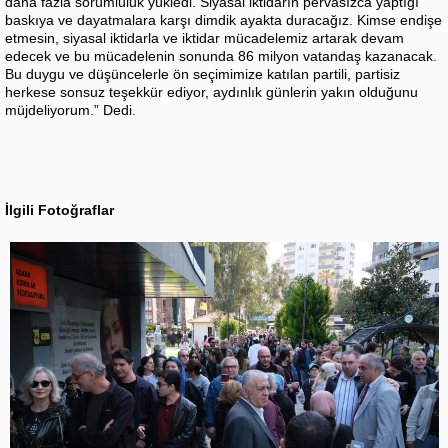
daha fazla sorumluluk yükledi. Siyasal iktidarın pervasızca yaptığı
baskıya ve dayatmalara karşı dimdik ayakta duracağız. Kimse endişe
etmesin, siyasal iktidarla ve iktidar mücadelemiz artarak devam
edecek ve bu mücadelenin sonunda 86 milyon vatandaş kazanacak.
Bu duygu ve düşüncelerle ön seçimimize katılan partili, partisiz
herkese sonsuz teşekkür ediyor, aydınlık günlerin yakın olduğunu
müjdeliyorum.” Dedi.
İlgili Fotoğraflar