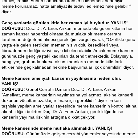
kötüleştirebilir. Bunun sonucunda kanserin ilerlemesi nedeniyle
meme korunamaz, hatta ameliyat ile tedavi edilemez hale gelebilir”
diyor.
Genç yaşlarda görülen kitle her zaman iyi huyludur. YANLIŞ!
DOĞRUSU:
Doç. Dr. A. Enes Arıkan, memede ele gelen kitlenin her
zaman kanser habercisi olmasa da mutlaka bir meme cerrahı
tarafından değerlendirilmesi gerektiğini vurgulayarak, “Özellikle genç
yaşta ele gelen sertlikler, memenin sıvı dolu kesecikleri veya
fibroadenom dediğimiz iyi huylu kitleleri olabilir. Ancak meme kanseri
günümüzde genç yaştaki kadınları da tehdit etmektedir. Dolayısıyla,
hangi yaş grubunda olursa olsun kadınların memede kitle fark
ettiklerinde geç kalmadan hekime başvurmaları çok önemlidir” diyor.
Meme kanseri ameliyatı kanserin yayılmasına neden olur.
YANLIŞ!
DOĞRUSU:
Genel Cerrahi Uzmanı Doç. Dr. A. Enes Arıkan,
“Ameliyat, meme kanserinin yayılmasına yol açmaz; aksine kanserli
dokunun vücuttan uzaklaştırılması için gereklidir” diyor. Erken
teşhisle yapılan ameliyatlar sayesinde meme kanserinin kontrol altına
alınabildiğini belirten Doç. Dr. A. Enes Arıkan, gecikildiğinde ise
kanserin yayılma riskinin arttığına dikkat çekiyor.
Meme kanserinde meme mutlaka alınmalıdır. YANLIŞ!
DOĞRUSU:
Günümüzde gelişen cerrahi yöntemler sayesinde meme