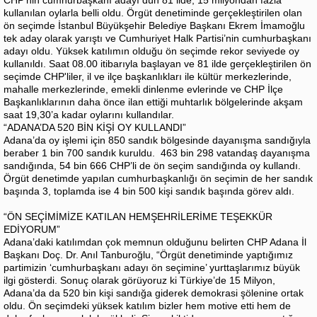
kullanılan oylarla belli oldu. Örgüt denetiminde gerçekleştirilen olan
ön seçimde İstanbul Büyükşehir Belediye Başkanı Ekrem İmamoğlu
tek aday olarak yarıştı ve Cumhuriyet Halk Partisi’nin cumhurbaşkanı
adayı oldu. Yüksek katılımın olduğu ön seçimde rekor seviyede oy
kullanıldı. Saat 08.00 itibarıyla başlayan ve 81 ilde gerçekleştirilen ön
seçimde CHP'liler, il ve ilçe başkanlıkları ile kültür merkezlerinde,
mahalle merkezlerinde, emekli dinlenme evlerinde ve CHP İlçe
Başkanlıklarının daha önce ilan ettiği muhtarlık bölgelerinde akşam
saat 19,30’a kadar oylarını kullandılar.
“ADANA’DA 520 BİN KİŞİ OY KULLANDI”
Adana’da oy işlemi için 850 sandık bölgesinde dayanışma sandığıyla
beraber 1 bin 700 sandık kuruldu. 463 bin 298 vatandaş dayanışma
sandığında, 54 bin 666 CHP’li de ön seçim sandığında oy kullandı.
Örgüt denetimde yapılan cumhurbaşkanlığı ön seçimin de her sandık
başında 3, toplamda ise 4 bin 500 kişi sandık başında görev aldı.
“ÖN SEÇİMİMİZE KATILAN HEMŞEHRİLERİME TEŞEKKÜR
EDİYORUM”
Adana’daki katılımdan çok memnun olduğunu belirten CHP Adana İl
Başkanı Doç. Dr. Anıl Tanburoğlu, “Örgüt denetiminde yaptığımız
partimizin ‘cumhurbaşkanı adayı ön seçimine’ yurttaşlarımız büyük
ilgi gösterdi. Sonuç olarak görüyoruz ki Türkiye’de 15 Milyon,
Adana’da da 520 bin kişi sandığa giderek demokrasi şölenine ortak
oldu. Ön seçimdeki yüksek katılım bizler hem motive etti hem de