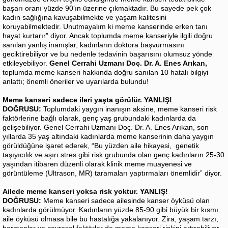
başarı oranı yüzde 90’ın üzerine çıkmaktadır. Bu sayede pek çok
kadın sağlığına kavuşabilmekte ve yaşam kalitesini
koruyabilmektedir. Unutmayalım ki meme kanserinde erken tanı
hayat kurtarır” diyor. Ancak toplumda meme kanseriyle ilgili doğru
sanılan yanlış inanışlar, kadınların doktora başvurmasını
geciktirebiliyor ve bu nedenle tedavinin başarısını olumsuz yönde
etkileyebiliyor.
Genel Cerrahi Uzmanı Doç. Dr. A. Enes Arıkan,
toplumda meme kanseri hakkında doğru sanılan 10 hatalı bilgiyi
anlattı; önemli öneriler ve uyarılarda bulundu!
Meme kanseri sadece ileri yaşta görülür. YANLIŞ!
DOĞRUSU:
Toplumdaki yaygın inanışın aksine, meme kanseri risk
faktörlerine bağlı olarak, genç yaş grubundaki kadınlarda da
gelişebiliyor. Genel Cerrahi Uzmanı Doç. Dr. A. Enes Arıkan, son
yıllarda 35 yaş altındaki kadınlarda meme kanserinin daha yaygın
görüldüğüne işaret ederek, “Bu yüzden aile hikayesi, genetik
taşıyıcılık ve aşırı stres gibi risk grubunda olan genç kadınların 25-30
yaşından itibaren düzenli olarak klinik meme muayenesi ve
görüntüleme (Ultrason, MR) taramaları yaptırmaları önemlidir” diyor.
Ailede meme kanseri yoksa risk yoktur. YANLIŞ!
DOĞRUSU:
Meme kanseri sadece ailesinde kanser öyküsü olan
kadınlarda görülmüyor. Kadınların yüzde 85-90 gibi büyük bir kısmı
aile öyküsü olmasa bile bu hastalığa yakalanıyor. Zira, yaşam tarzı,