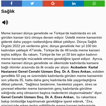
Sağlık
Meme kanseri dünya genelinde ve Türkiye’de kadınlarda en sık
görülen kanser türü olmaya devam ediyor. Üstelik meme kanserinin
giderek daha yaygın rastlandığına dikkat çekiliyor
.
Dünya Sağlık
Örgütü 2022 yılı verilerine göre; dünya genelinde her yıl 100 bin
kadından yaklaşık 47’sinde, Türkiye’de de 46’sında meme kanseri
teşhis ediliyor. Bu rakam, Türkiye’de her yıl 20 bini aşkın kadının
meme kanseriyle mücadele etmesi gerektiğine işaret ediyor. Ayrıca,
meme kanseri dünya genelinde ve ülkemizde kadınlarda kansere
bağlı ölümler arasında da ilk sırada yer alıyor.
Acıbadem Kartal
Hastanesi Genel Cerrahi Uzmanı Doç. Dr. A. Enes Arıkan,
eskiden
genellikle 50 yaş ve üzerindeki kadınlarda görülen meme kanserinin
son yıllarda 35, hatta daha genç kadınlarda bile yaygınlaştığına
dikkat çekerek, “Sağlıksız beslenme, hareketsiz yaşam, stres ve
çevresel etkenler meme kanserinin genç kadınlarda görülme
sıklığında artış olmasının başlıca nedenlerini oluşturmaktadır” diyor.
Genel Cerrahi Uzmanı Doç. Dr. A. Enes Arıkan,
bu rakamlara
bakıp ümitsizliğe kapılmamak gerektiğine işaret ederek, “Zira,
günümüzde erken teşhis edildiğinde meme kanseri tedavisinde