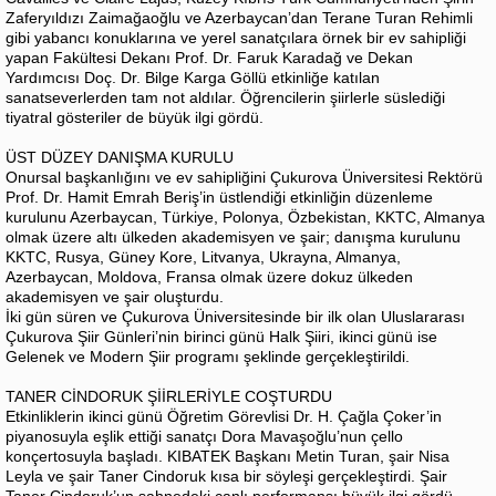
Zaferyıldızı Zaimağaoğlu ve Azerbaycan’dan Terane Turan Rehimli
gibi yabancı konuklarına ve yerel sanatçılara örnek bir ev sahipliği
yapan Fakültesi Dekanı Prof. Dr. Faruk Karadağ ve Dekan
Yardımcısı Doç. Dr. Bilge Karga Göllü etkinliğe katılan
sanatseverlerden tam not aldılar. Öğrencilerin şiirlerle süslediği
tiyatral gösteriler de büyük ilgi gördü.
ÜST DÜZEY DANIŞMA KURULU
Onursal başkanlığını ve ev sahipliğini Çukurova Üniversitesi Rektörü
Prof. Dr. Hamit Emrah Beriş’in üstlendiği etkinliğin düzenleme
kurulunu Azerbaycan, Türkiye, Polonya, Özbekistan, KKTC, Almanya
olmak üzere altı ülkeden akademisyen ve şair; danışma kurulunu
KKTC, Rusya, Güney Kore, Litvanya, Ukrayna, Almanya,
Azerbaycan, Moldova, Fransa olmak üzere dokuz ülkeden
akademisyen ve şair oluşturdu.
İki gün süren ve Çukurova Üniversitesinde bir ilk olan Uluslararası
Çukurova Şiir Günleri’nin birinci günü Halk Şiiri, ikinci günü ise
Gelenek ve Modern Şiir programı şeklinde gerçekleştirildi.
TANER CİNDORUK ŞİİRLERİYLE COŞTURDU
Etkinliklerin ikinci günü Öğretim Görevlisi Dr. H. Çağla Çoker’in
piyanosuyla eşlik ettiği sanatçı Dora Mavaşoğlu’nun çello
konçertosuyla başladı. KIBATEK Başkanı Metin Turan, şair Nisa
Leyla ve şair Taner Cindoruk kısa bir söyleşi gerçekleştirdi. Şair