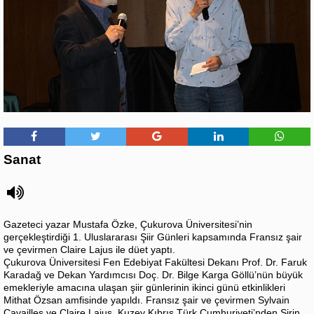
Sanat
Gazeteci yazar Mustafa Özke, Çukurova Üniversitesi’nin
gerçekleştirdiği 1. Uluslararası Şiir Günleri kapsamında Fransız şair
ve çevirmen Claire Lajus ile düet yaptı.
Çukurova Üniversitesi Fen Edebiyat Fakültesi Dekanı Prof. Dr. Faruk
Karadağ ve Dekan Yardımcısı Doç. Dr. Bilge Karga Göllü’nün büyük
emekleriyle amacına ulaşan şiir günlerinin ikinci günü etkinlikleri
Mithat Özsan amfisinde yapıldı. Fransız şair ve çevirmen Sylvain
Cavailles ve Claire Lajus, Kuzey Kıbrıs Türk Cumhuriyeti’nden Şirin