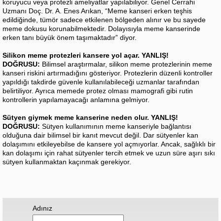
koruyucu veya protezli ameliyatlar yapılabiliyor. Genel Cerrahi
Uzmanı Doç. Dr. A. Enes Arıkan, “Meme kanseri erken teşhis
edildiğinde, tümör sadece etkilenen bölgeden alınır ve bu sayede
meme dokusu korunabilmektedir. Dolayısıyla meme kanserinde
erken tanı büyük önem taşımaktadır” diyor.
Silikon meme protezleri kansere yol açar. YANLIŞ!
DOĞRUSU:
Bilimsel araştırmalar, silikon meme protezlerinin meme
kanseri riskini artırmadığını gösteriyor. Protezlerin düzenli kontroller
yapıldığı takdirde güvenle kullanılabileceği uzmanlar tarafından
belirtiliyor. Ayrıca memede protez olması mamografi gibi rutin
kontrollerin yapılamayacağı anlamına gelmiyor.
Sütyen giymek meme kanserine neden olur. YANLIŞ!
DOĞRUSU:
Sütyen kullanımının meme kanseriyle bağlantısı
olduğuna dair bilimsel bir kanıt mevcut değil. Dar sütyenler kan
dolaşımını etkileyebilse de kansere yol açmıyorlar. Ancak, sağlıklı bir
kan dolaşımı için rahat sütyenler tercih etmek ve uzun süre aşırı sıkı
sütyen kullanmaktan kaçınmak gerekiyor.
Adınız