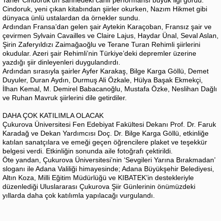
Taner Cindoruk’un sahnedeki canlı performansı büyük ilgi gördü.
Cindoruk, yeni çıkan kitabından şiirler okurken, Nazım Hikmet gibi
dünyaca ünlü ustalardan da örnekler sundu.
Ardından Fransa’dan gelen şair Aytekin Karaçoban, Fransız şair ve
çevirmen Sylvain Cavailles ve Claire Lajus, Haydar Ünal, Seval Aslan,
Şirin Zaferyıldızı Zaimağaoğlu ve Terane Turan Rehimli şiirlerini
okudular. Azeri şair Rehimli’nin Türkiye’deki depremler üzerine
yazdığı şiir dinleyenleri duygulandırdı.
Ardından sırasıyla şairler Ayfer Karakaş, Bilge Karga Göllü, Demet
Duyuler, Duran Aydın, Durmuş Ali Özkale, Hülya Başak Ekmekçi,
İlhan Kemal, M. Demirel Babacanoğlu, Mustafa Özke, Neslihan Dağlı
ve Ruhan Mavruk şiirlerini dile getirdiler.
DAHA ÇOK KATILIMLA OLACAK
Çukurova Üniversitesi Fen Edebiyat Fakültesi Dekanı Prof. Dr. Faruk
Karadağ ve Dekan Yardımcısı Doç. Dr. Bilge Karga Göllü, etkinliğe
katılan sanatçılara ve emeği geçen öğrencilere plaket ve teşekkür
belgesi verdi. Etkinliğin sonunda aile fotoğrafı çektirildi.
Öte yandan, Çukurova Üniversitesi’nin ‘Sevgileri Yarına Bırakmadan’
sloganı ile Adana Valiliği himayesinde; Adana Büyükşehir Belediyesi,
Altın Koza, Milli Eğitim Müdürlüğü ve KIBATEK’in destekleriyle
düzenlediği Uluslararası Çukurova Şiir Günlerinin önümüzdeki
yıllarda daha çok katılımla yapılacağı vurgulandı.