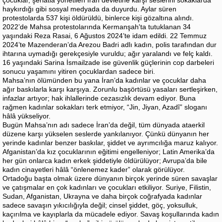
haykırdığı gibi sosyal medyada da duyurdu. Aylar süren
protestolarda 537 kişi öldürüldü, binlerce kişi gözaltına alındı.
2022’de Mahsa protestolarında Kermanşah'ta tutuklanan 34
yaşındaki Reza Rasai, 6 Ağustos 2024’te idam edildi. 22 Temmuz
2024’te Mazenderan’da Arezou Badri adlı kadın, polis tarafından dur
ihtarına uymadığı gerekçesiyle vuruldu; ağır yaralandı ve felç kaldı.
16 yaşındaki Sarina İsmailzade ise güvenlik güçlerinin cop darbeleri
sonucu yaşamını yitiren çocuklardan sadece biri.
Mahsa’nın ölümünden bu yana İran’da kadınlar ve çocuklar daha
ağır baskılarla karşı karşıya. Zorunlu başörtüsü yasaları sertleşirken,
infazlar artıyor; hak ihlallerinde cezasızlık devam ediyor. Buna
rağmen kadınlar sokakları terk etmiyor, “Jin, Jiyan, Azadî” sloganı
hâlâ yükseliyor.
Bugün Mahsa’nın adı sadece İran’da değil, tüm dünyada ataerkil
düzene karşı yükselen seslerde yankılanıyor. Çünkü dünyanın her
yerinde kadınlar benzer baskılar, şiddet ve ayrımcılığa maruz kalıyor.
Afganistan’da kız çocuklarının eğitimi engelleniyor; Latin Amerika’da
her gün onlarca kadın erkek şiddetiyle öldürülüyor; Avrupa’da bile
kadın cinayetleri hâlâ “önlenemez kader” olarak görülüyor.
Ortadoğu başta olmak üzere dünyanın birçok yerinde süren savaşlar
ve çatışmalar en çok kadınları ve çocukları etkiliyor. Suriye, Filistin,
Sudan, Afganistan, Ukrayna ve daha birçok coğrafyada kadınlar
sadece savaşın yıkıcılığıyla değil; cinsel şiddet, göç, yoksulluk,
kaçırılma ve kayıplarla da mücadele ediyor. Savaş koşullarında kadın