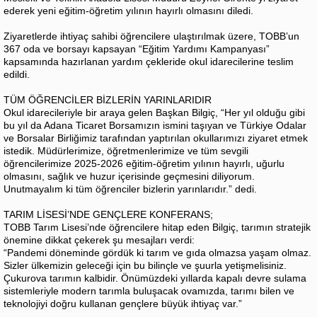
ederek yeni eğitim-öğretim yılının hayırlı olmasını diledi.
Ziyaretlerde ihtiyaç sahibi öğrencilere ulaştırılmak üzere, TOBB’un
367 oda ve borsayı kapsayan “Eğitim Yardımı Kampanyası”
kapsamında hazırlanan yardım çekleride okul idarecilerine teslim
edildi.
TÜM ÖĞRENCİLER BİZLERİN YARINLARIDIR
Okul idarecileriyle bir araya gelen Başkan Bilgiç, “Her yıl olduğu gibi
bu yıl da Adana Ticaret Borsamızın ismini taşıyan ve Türkiye Odalar
ve Borsalar Birliğimiz tarafından yaptırılan okullarımızı ziyaret etmek
istedik. Müdürlerimize, öğretmenlerimize ve tüm sevgili
öğrencilerimize 2025-2026 eğitim-öğretim yılının hayırlı, uğurlu
olmasını, sağlık ve huzur içerisinde geçmesini diliyorum.
Unutmayalım ki tüm öğrenciler bizlerin yarınlarıdır.” dedi.
TARIM LİSESİ’NDE GENÇLERE KONFERANS;
TOBB Tarım Lisesi’nde öğrencilere hitap eden Bilgiç, tarımın stratejik
önemine dikkat çekerek şu mesajları verdi:
“Pandemi döneminde gördük ki tarım ve gıda olmazsa yaşam olmaz.
Sizler ülkemizin geleceği için bu bilinçle ve şuurla yetişmelisiniz.
Çukurova tarımın kalbidir. Önümüzdeki yıllarda kapalı devre sulama
sistemleriyle modern tarımla buluşacak ovamızda, tarımı bilen ve
teknolojiyi doğru kullanan gençlere büyük ihtiyaç var.”