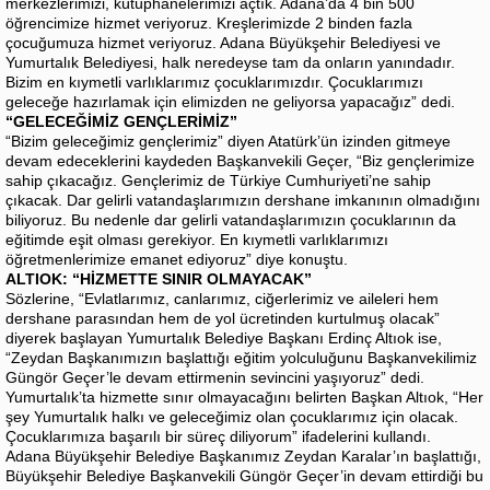
merkezlerimizi, kütüphanelerimizi açtık. Adana’da 4 bin 500
öğrencimize hizmet veriyoruz. Kreşlerimizde 2 binden fazla
çocuğumuza hizmet veriyoruz. Adana Büyükşehir Belediyesi ve
Yumurtalık Belediyesi, halk neredeyse tam da onların yanındadır.
Bizim en kıymetli varlıklarımız çocuklarımızdır. Çocuklarımızı
geleceğe hazırlamak için elimizden ne geliyorsa yapacağız” dedi.
“GELECEĞİMİZ GENÇLERİMİZ”
“Bizim geleceğimiz gençlerimiz” diyen Atatürk’ün izinden gitmeye
devam edeceklerini kaydeden Başkanvekili Geçer, “Biz gençlerimize
sahip çıkacağız. Gençlerimiz de Türkiye Cumhuriyeti’ne sahip
çıkacak. Dar gelirli vatandaşlarımızın dershane imkanının olmadığını
biliyoruz. Bu nedenle dar gelirli vatandaşlarımızın çocuklarının da
eğitimde eşit olması gerekiyor. En kıymetli varlıklarımızı
öğretmenlerimize emanet ediyoruz” diye konuştu.
ALTIOK: “HİZMETTE SINIR OLMAYACAK”
Sözlerine, “Evlatlarımız, canlarımız, ciğerlerimiz ve aileleri hem
dershane parasından hem de yol ücretinden kurtulmuş olacak”
diyerek başlayan Yumurtalık Belediye Başkanı Erdinç Altıok ise,
“Zeydan Başkanımızın başlattığı eğitim yolculuğunu Başkanvekilimiz
Güngör Geçer’le devam ettirmenin sevincini yaşıyoruz” dedi.
Yumurtalık’ta hizmette sınır olmayacağını belirten Başkan Altıok, “Her
şey Yumurtalık halkı ve geleceğimiz olan çocuklarımız için olacak.
Çocuklarımıza başarılı bir süreç diliyorum” ifadelerini kullandı.
Adana Büyükşehir Belediye Başkanımız Zeydan Karalar’ın başlattığı,
Büyükşehir Belediye Başkanvekili Güngör Geçer’in devam ettirdiği bu