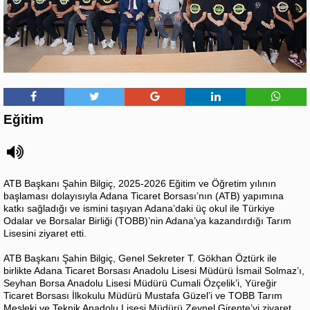
Eğitim
ATB Başkanı Şahin Bilgiç, 2025-2026 Eğitim ve Öğretim yılının
başlaması dolayısıyla Adana Ticaret Borsası’nın (ATB) yapımına
katkı sağladığı ve ismini taşıyan Adana’daki üç okul ile Türkiye
Odalar ve Borsalar Birliği (TOBB)’nin Adana’ya kazandırdığı Tarım
Lisesini ziyaret etti.
ATB Başkanı Şahin Bilgiç, Genel Sekreter T. Gökhan Öztürk ile
birlikte Adana Ticaret Borsası Anadolu Lisesi Müdürü İsmail Solmaz’ı,
Seyhan Borsa Anadolu Lisesi Müdürü Cumali Özçelik’i, Yüreğir
Ticaret Borsası İlkokulu Müdürü Mustafa Güzel’i ve TOBB Tarım
Mesleki ve Teknik Anadolu Lisesi Müdürü Zeynel Girente’yi ziyaret