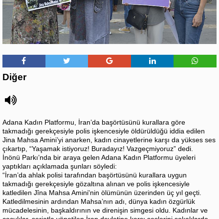
Diğer
Adana Kadın Platformu, İran’da başörtüsünü kurallara göre
takmadığı gerekçesiyle polis işkencesiyle öldürüldüğü iddia edilen
Jina Mahsa Amini’yi anarken, kadın cinayetlerine karşı da yükses ses
çıkartıp, “Yaşamak istiyoruz! Buradayız! Vazgeçmiyoruz” dedi.
İnönü Parkı’nda bir araya gelen Adana Kadın Platformu üyeleri
yaptıkları açıklamada şunları söyledi:
“İran’da ahlak polisi tarafından başörtüsünü kurallara uygun
takmadığı gerekçesiyle gözaltına alınan ve polis işkencesiyle
katledilen Jîna Mahsa Amini'nin ölümünün üzerinden üç yıl geçti.
Katledilmesinin ardından Mahsa’nın adı, dünya kadın özgürlük
mücadelesinin, başkaldırının ve direnişin simgesi oldu. Kadınlar ve
çocuklar, şeriatla yönetilen İran devletine karşı seslerini sokaklarda