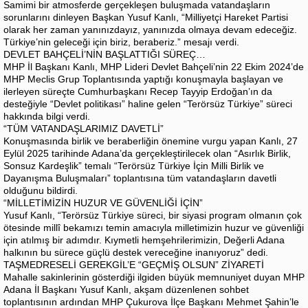
Samimi bir atmosferde gerçekleşen buluşmada vatandaşların
sorunlarını dinleyen Başkan Yusuf Kanlı, “Milliyetçi Hareket Partisi
olarak her zaman yanınızdayız, yanınızda olmaya devam edeceğiz.
Türkiye’nin geleceği için biriz, beraberiz.” mesajı verdi.
DEVLET BAHÇELİ’NİN BAŞLATTIĞI SÜREÇ…
MHP İl Başkanı Kanlı, MHP Lideri Devlet Bahçeli’nin 22 Ekim 2024’de
MHP Meclis Grup Toplantısında yaptığı konuşmayla başlayan ve
ilerleyen süreçte Cumhurbaşkanı Recep Tayyip Erdoğan’ın da
desteğiyle “Devlet politikası” haline gelen “Terörsüz Türkiye” süreci
hakkında bilgi verdi.
“TÜM VATANDAŞLARIMIZ DAVETLİ”
Konuşmasında birlik ve beraberliğin önemine vurgu yapan Kanlı, 27
Eylül 2025 tarihinde Adana’da gerçekleştirilecek olan “Asırlık Birlik,
Sonsuz Kardeşlik” temalı “Terörsüz Türkiye İçin Milli Birlik ve
Dayanışma Buluşmaları” toplantısına tüm vatandaşların davetli
olduğunu bildirdi.
“MİLLETİMİZİN HUZUR VE GÜVENLİĞİ İÇİN”
Yusuf Kanlı, “Terörsüz Türkiye süreci, bir siyasi program olmanın çok
ötesinde millî bekamızı temin amacıyla milletimizin huzur ve güvenliği
için atılmış bir adımdır. Kıymetli hemşehrilerimizin, Değerli Adana
halkının bu sürece güçlü destek vereceğine inanıyoruz” dedi.
TAŞMEDRESELİ GEREKGİL’E “GEÇMİŞ OLSUN” ZİYARETİ
Mahalle sakinlerinin gösterdiği ilgiden büyük memnuniyet duyan MHP
Adana İl Başkanı Yusuf Kanlı, akşam düzenlenen sohbet
toplantısının ardından MHP Çukurova İlçe Başkanı Mehmet Şahin’le