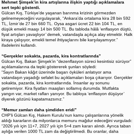
Mehmet Şimşek’in kira artışlarına ilişkin yaptığı açıklamalara
sert tepki gösterdi.
Gülcan Kış, Türkiye’de yaşanan barınma krizinin görmezden
gelinemeyeceğini vurgulayarak, “Ankara’da ortalama kira 28 bin 592
TL, İzmir’de 27 bin 660 TL. Oysa asgari ücret 22 bin 104 TL, en
düşük emekli maaşı 14 bin 500 TL. Bu tabloda hâlâ ‘enflasyon düştü,
fiyat artışları yavaşlıyor’ demek, vatandaşla açıkça alay etmektir. Halk
kiraya çalışıyor, emekli temel ihtiyaçlarını bile karşılayamıyor.”
ifadelerini kullandı.
“Gerçekler sokakta, pazarda, kira kontratlarında”
Gülcan Kış, Bakan Şimşek’in “dezenflasyon süreci kesintisiz sürüyor”
açıklamalarına da tepki göstererek şunları söyledi:
“Sayın Bakan kâğıt üzerinde başarı öyküleri anlatıyor ama
vatandaşın yaşadığı sefalet bu açıklamaları boşa çıkarıyor. Gerçekler
sokakta, pazarda, kira kontratlarında. İnsanlar ay sonunu
getiremiyor. Kira fiyatları maaşları sollamış durumda. Mutfakta
yangın var, market rafları yanıyor. Bu tabloya ‘enflasyon düşüyor’
diyerek gözünü kapatamazsınız.”
“Memur zamları daha şimdiden eridi”
CHP’li Gülcan Kış, Hakem Kurulu’nun kamu çalışanlarına yönelik
aldığı kararların da milyonlarca memuru mağdur edeceğini vurguladı:
“2026 yılı için 11+7, 2027 yılı için 5+4 zam kararı alındı. Ayrıca taban
aylığa verilen 1000 TL zam da değiştirilmedi. Bu oranlar, daha