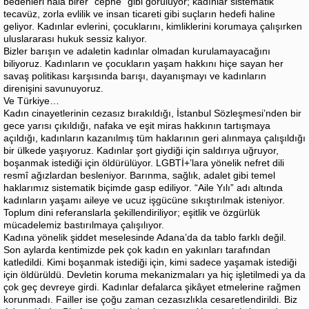
bedenleri hâlâ birer “cephe” gibi görülüyor; kadınlar sistematik
tecavüz, zorla evlilik ve insan ticareti gibi suçların hedefi haline
geliyor. Kadınlar evlerini, çocuklarını, kimliklerini korumaya çalışırken
uluslararası hukuk sessiz kalıyor.
Bizler barışın ve adaletin kadınlar olmadan kurulamayacağını
biliyoruz. Kadınların ve çocukların yaşam hakkını hiçe sayan her
savaş politikası karşısında barışı, dayanışmayı ve kadınların
direnişini savunuyoruz.
Ve Türkiye…
Kadın cinayetlerinin cezasız bırakıldığı, İstanbul Sözleşmesi’nden bir
gece yarısı çıkıldığı, nafaka ve eşit miras hakkının tartışmaya
açıldığı, kadınların kazanılmış tüm haklarının geri alınmaya çalışıldığı
bir ülkede yaşıyoruz. Kadınlar şort giydiği için saldırıya uğruyor,
boşanmak istediği için öldürülüyor. LGBTİ+’lara yönelik nefret dili
resmî ağızlardan besleniyor. Barınma, sağlık, adalet gibi temel
haklarımız sistematik biçimde gasp ediliyor. “Aile Yılı” adı altında
kadınların yaşamı aileye ve ucuz işgücüne sıkıştırılmak isteniyor.
Toplum dini referanslarla şekillendiriliyor; eşitlik ve özgürlük
mücadelemiz bastırılmaya çalışılıyor.
Kadına yönelik şiddet meselesinde Adana’da da tablo farklı değil.
Son aylarda kentimizde pek çok kadın en yakınları tarafından
katledildi. Kimi boşanmak istediği için, kimi sadece yaşamak istediği
için öldürüldü. Devletin koruma mekanizmaları ya hiç işletilmedi ya da
çok geç devreye girdi. Kadınlar defalarca şikâyet etmelerine rağmen
korunmadı. Failler ise çoğu zaman cezasızlıkla cesaretlendirildi. Biz