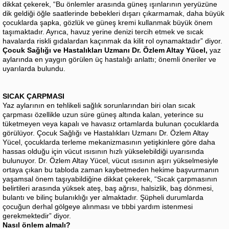
dikkat çekerek, “Bu önlemler arasında güneş ışınlarının yeryüzüne
dik geldiği öğle saatlerinde bebekleri dışarı çıkarmamak, daha büyük
çocuklarda şapka, gözlük ve güneş kremi kullanmak büyük önem
taşımaktadır. Ayrıca, havuz yerine denizi tercih etmek ve sıcak
havalarda riskli gıdalardan kaçınmak da kilit rol oynamaktadır” diyor.
Çocuk Sağlığı ve Hastalıkları Uzmanı Dr. Özlem Altay Yücel,
yaz
aylarında en yaygın görülen üç hastalığı anlattı; önemli öneriler ve
uyarılarda bulundu.
SICAK ÇARPMASI
Yaz aylarının en tehlikeli sağlık sorunlarından biri olan sıcak
çarpması özellikle uzun süre güneş altında kalan, yeterince su
tüketmeyen veya kapalı ve havasız ortamlarda bulunan çocuklarda
görülüyor. Çocuk Sağlığı ve Hastalıkları Uzmanı Dr. Özlem Altay
Yücel, çocuklarda terleme mekanizmasının yetişkinlere göre daha
hassas olduğu için vücut ısısının hızlı yükselebildiği uyarısında
bulunuyor. Dr. Özlem Altay Yücel, vücut ısısının aşırı yükselmesiyle
ortaya çıkan bu tabloda zaman kaybetmeden hekime başvurmanın
yaşamsal önem taşıyabildiğine dikkat çekerek, “Sıcak çarpmasının
belirtileri arasında yüksek ateş, baş ağrısı, halsizlik, baş dönmesi,
bulantı ve bilinç bulanıklığı yer almaktadır. Şüpheli durumlarda
çocuğun derhal gölgeye alınması ve tıbbi yardım istenmesi
gerekmektedir” diyor.
Nasıl önlem almalı?