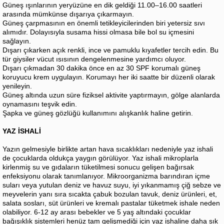
Güneş ışınlarının yeryüzüne en dik geldiği 11.00–16.00 saatleri
arasında mümkünse dışarıya çıkarmayın.
Güneş çarpmasının en önemli tetikleyicilerinden biri yetersiz sıvı
alımıdır. Dolayısıyla susama hissi olmasa bile bol su içmesini
sağlayın.
Dışarı çıkarken açık renkli, ince ve pamuklu kıyafetler tercih edin. Bu
tür giysiler vücut ısısının dengelenmesine yardımcı oluyor.
Dışarı çıkmadan 30 dakika önce en az 30 SPF korumalı güneş
koruyucu krem uygulayın. Korumayı her iki saatte bir düzenli olarak
yenileyin.
Güneş altında uzun süre fiziksel aktivite yaptırmayın, gölge alanlarda
oynamasını teşvik edin.
Şapka ve güneş gözlüğü kullanımını alışkanlık haline getirin.
YAZ İSHALİ
Yazın gelmesiyle birlikte artan hava sıcaklıkları nedeniyle yaz ishali
de çocuklarda oldukça yaygın görülüyor. Yaz ishali mikroplarla
kirlenmiş su ve gıdaların tüketilmesi sonucu gelişen bağırsak
enfeksiyonu olarak tanımlanıyor. Mikroorganizma barındıran içme
suları veya yutulan deniz ve havuz suyu, iyi yıkanmamış çiğ sebze ve
meyvelerin yanı sıra sıcakta çabuk bozulan tavuk, deniz ürünleri, et,
salata sosları, süt ürünleri ve kremalı pastalar tüketmek ishale neden
olabiliyor. 6-12 ay arası bebekler ve 5 yaş altındaki çocuklar
bağışıklık sistemleri henüz tam gelişmediği için yaz ishaline daha sık