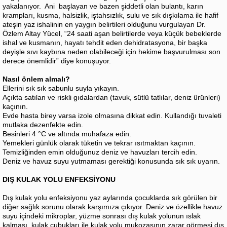
yakalanıyor. Ani başlayan ve bazen şiddetli olan bulantı, karın
krampları, kusma, halsizlik, iştahsızlık, sulu ve sık dışkılama ile hafif
ateşin yaz ishalinin en yaygın belirtileri olduğunu vurgulayan Dr.
Özlem Altay Yücel, “24 saati aşan belirtilerde veya küçük bebeklerde
ishal ve kusmanın, hayatı tehdit eden dehidratasyona, bir başka
deyişle sıvı kaybına neden olabileceği için hekime başvurulması son
derece önemlidir” diye konuşuyor.
Nasıl önlem almalı?
Ellerini sık sık sabunlu suyla yıkayın.
Açıkta satılan ve riskli gıdalardan (tavuk, sütlü tatlılar, deniz ürünleri)
kaçının.
Evde hasta birey varsa izole olmasına dikkat edin. Kullandığı tuvaleti
mutlaka dezenfekte edin.
Besinleri 4 °C ve altında muhafaza edin.
Yemekleri günlük olarak tüketin ve tekrar ısıtmaktan kaçının.
Temizliğinden emin olduğunuz deniz ve havuzları tercih edin.
Deniz ve havuz suyu yutmaması gerektiği konusunda sık sık uyarın.
DIŞ KULAK YOLU ENFEKSİYONU
Dış kulak yolu enfeksiyonu yaz aylarında çocuklarda sık görülen bir
diğer sağlık sorunu olarak karşımıza çıkıyor. Deniz ve özellikle havuz
suyu içindeki mikroplar, yüzme sonrası dış kulak yolunun ıslak
kalması, kulak çubukları ile kulak yolu mukozasının zarar görmesi dış