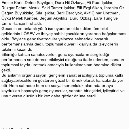
Emine Karlı, Defne Sayılgan, Duru Nil Özkaya, Ali Fuat Işıklar,
Rüzgar Fehmi Mıstık, Said Tamer Işıklar, Elif Ezgi Alkan, İbrahim Öz,
Çağan Büyükkılıç, Sıla Işıklar, Beril Derdiyok, Akif Çınar Üretmen,
Öykü Melek Kanber, Begüm Akyıldız, Duru Özbaş, Lara Tunç ve
Emre Hançerli rol aldı.
Gecenin en anlamlı yönü ise oyundan elde edilen tüm bilet
gelirlerinin LÖSEV ve ihtiyaç sahibi çocukların yararına bağışlanması
oldu. Böylece genç tiyatrocular yalnızca sahnedeki başarılı
performanslarıyla değil, toplumsal duyarlılıklarıyla da izleyicilerin
takdirini kazandı.
Etkinliğe katılan sanatseverler, genç oyuncuların sergilediği
performansın son derece etkileyici olduğunu ifade ederken, sanatın
toplumsal fayda üretmek amacıyla kullanılmasının önemine dikkat
çekti.
Bu anlamlı organizasyon, gençlerin sanat aracılığıyla topluma katkı
sağlayabileceklerini gösteren güzel bir örnek olarak hafızalarda yer
etti. Hem sahnede hem de sosyal sorumluluk alanında ortaya
koydukları başarıyla genç oyuncular, sanatın birleştirici, iyileştirici ve
umut veren gücünü bir kez daha gözler önüne serdi.