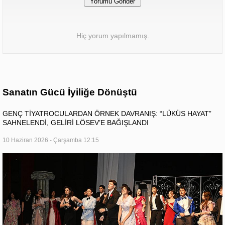
Hiç yorum yapılmamış.
Sanatın Gücü İyiliğe Dönüştü
GENÇ TİYATROCULARDAN ÖRNEK DAVRANIŞ: “LÜKÜS HAYAT”
SAHNELENDİ, GELİRİ LÖSEV’E BAĞIŞLANDI
10 Haziran 2026 - Çarşamba 12:15