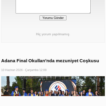
Hiç yorum yapılmamış.
Adana Final Okulları’nda mezuniyet Coşkusu
10 Haziran 2026 - Çarşamba 12:09