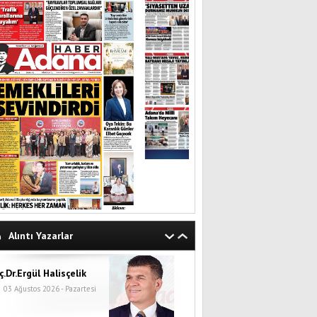
Alıntı Yazarlar
ç.Dr.Ergül Halisçelik
03 Ağustos 2026 - Pazartesi