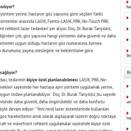
nılıyor?
ha
yöntem yerine, hastanın göz yapısına göre seçilen farklı
n yöntemler arasında LASIK, Femto-LASIK, PRK, No-Touch PRK,
 rehberli lazer tedavileri yer alıyor. Doç. Dr. Burak Tanyıldız,
diğinden çok, göz yapısına hangi yöntemin daha güvenli ve daha
yöntemin uygun olduğu hastanın göz numarasına, kornea
ğu durumuna, yaşına, mesleğine ve beklentisine göre
İh
sağlıyor?
E
dası, tedavinin
kişiye özel planlanabilmesi
. LASIK, PRK, No-
enekleri sayesinde her hastaya aynı yöntemi uygulamak yerine,
ygun tedavi planlanabiliyor. Doç. Dr. Burak Tanyıldız, bu sayede
visinde daha güvenli, daha öngörülebilir ve daha konforlu
um
şöyle devam ediyor: “Yeni nesil lazer sistemlerinde kullanılan
a göz hareketlerini anlık olarak algılayarak lazerin doğru noktaya
to
afi ve wavefront rehberli uygulamalar sayesinde kişiye özel
ilmektedir. Bu da özellikle uygun hastalarda gece görüş kalitesi,