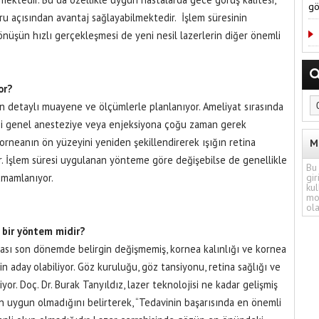
gö
u açısından avantaj sağlayabilmektedir. İşlem süresinin
nüşün hızlı gerçekleşmesi de yeni nesil lazerlerin diğer önemli
or?
an detaylı muayene ve ölçümlerle planlanıyor. Ameliyat sırasında
ni genel anesteziye veya enjeksiyona çoğu zaman gerek
rneanın ön yüzeyini yeniden şekillendirerek ışığın retina
M
. İşlem süresi uygulanan yönteme göre değişebilse de genellikle
Bu 
tamamlanıyor.
gir
kul
mo
ola
 bir yöntem midir?
ası son dönemde belirgin değişmemiş, kornea kalınlığı ve kornea
çin aday olabiliyor. Göz kuruluğu, göz tansiyonu, retina sağlığı ve
or. Doç. Dr. Burak Tanyıldız, lazer teknolojisi ne kadar gelişmiş
çin uygun olmadığını belirterek, “Tedavinin başarısında en önemli