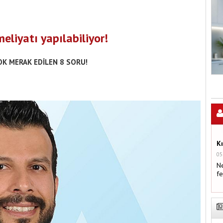
eliyatı yapılabiliyor!
OK MERAK EDİLEN 8 SORU!
K
05
Ne
fe