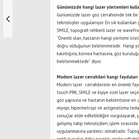
Günümüzde hangi lazer yöntemleri kulla
Günümüzde lazer göz cerrahisinde tek bir 
teknolojiler uygulanıyor. En sık kullanıla
SMILE, topografi rehberli lazer ve wavefront
“Önemli olan, hastanın hangi yöntemi iste
doğru olduğunun belirlenmesidir. Hangi 
kalınlığına, kornea haritasına, göz kurulu
belirlenmektedir” diyor.
Modern lazer cerrahileri hangi faydaları 
Modern lazer cerrahilerinin en önemli fay
touch PRK, SMILE ve kişiye özel lazer seç
göz yapısına ve hastanın beklentisine en u
miyopi, hipermetropi ve astigmatizma teda
sonuçlar elde edilebildiğini vurgulayarak, 
gelişmiş takip teknolojileri, işlem sırasınd
uygulanmasına yardımcı olmaktadır. Topogr
optik kusurlar daha ayrıntılı analiz edileb