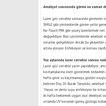
Ameliyat sonrasında görme ne zaman dü
Lazer göz cerrahisi sonrasında görmenin 
SMILE gibi yöntemlerde görme yetisi genell
No-Touch PRK gibi yüzey lazerlerinde net 
değişebiliyor. Bazı yöntemlerde ameliyat s
sorunlar gelişebiliyor. Ancak bu şikayetle
altına alınıyor. Enfeksiyon ve kornea zayıf
Yaz aylarında lazer cerrahisi sonrası nel
Lazer göz cerrahisi yazın yapılabiliyor; a
kısıtlamalarına özen göstermek tedavinin g
hafta göze su kaçırmamaya, gözleri ovuşt
belirten Doç. Dr. Burak Tanyıldız, ameliyat
“Havuz ve deniz suyu enfeksiyon ile irritas
iki hafta beklemek uygun olur. Ameliyat sonr
ortamda UV korumalı güneş gözlüğü kullanı