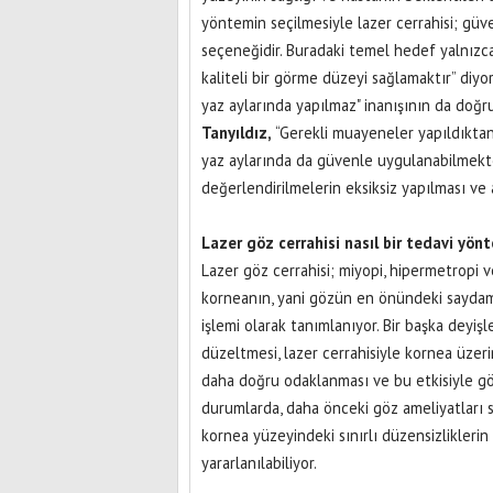
yöntemin seçilmesiyle lazer cerrahisi; güv
seçeneğidir. Buradaki temel hedef yalnızc
kaliteli bir görme düzeyi sağlamaktır” diyo
yaz aylarında yapılmaz" inanışının da doğr
Tanyıldız,
“Gerekli muayeneler yapıldıktan
yaz aylarında da güvenle uygulanabilmekte
değerlendirilmelerin eksiksiz yapılması ve 
Lazer göz cerrahisi nasıl bir tedavi yön
Lazer göz cerrahisi; miyopi, hipermetropi 
korneanın, yani gözün en önündeki saydam 
işlemi olarak tanımlanıyor. Bir başka deyiş
düzeltmesi, lazer cerrahisiyle kornea üzeri
daha doğru odaklanması ve bu etkisiyle gözl
durumlarda, daha önceki göz ameliyatları 
kornea yüzeyindeki sınırlı düzensizlikleri
yararlanılabiliyor.