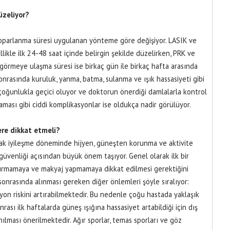
zeliyor?
toparlanma süresi uygulanan yönteme göre değişiyor. LASIK ve
ikle ilk 24-48 saat içinde belirgin şekilde düzelirken, PRK ve
görmeye ulaşma süresi ise birkaç gün ile birkaç hafta arasında
onrasında kuruluk, yanma, batma, sulanma ve ışık hassasiyeti gibi
r çoğunlukla geçici oluyor ve doktorun önerdiği damlalarla kontrol
laması gibi ciddi komplikasyonlar ise oldukça nadir görülüyor.
ere dikkat etmeli?
ncak iyileşme döneminde hijyen, güneşten korunma ve aktivite
üvenliği açısından büyük önem taşıyor. Genel olarak ilk bir
urmamaya ve makyaj yapmamaya dikkat edilmesi gerektiğini
 sonrasında alınması gereken diğer önlemleri şöyle sıralıyor:
yon riskini artırabilmektedir. Bu nedenle çoğu hastada yaklaşık
ası ilk haftalarda güneş ışığına hassasiyet artabildiği için dış
lması önerilmektedir. Ağır sporlar, temas sporları ve göz