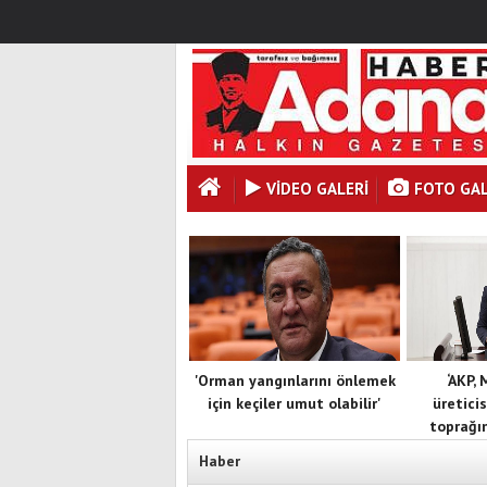
VİDEO GALERİ
FOTO GAL
'Orman yangınlarını önlemek
‘AKP,
için keçiler umut olabilir'
üreticis
toprağın
Haber