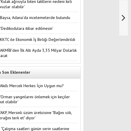
'Kulak ağrısıyla biten tatillerin nedeni kirli
vuzlar olabilir'
Baysa, Adana’da incelemelerde bulundu
'Dedikodulara itibar edilmesin'
KKTC ile Ekonomik İş Birliği Değerlendirildi
AKMİB'den İlk Altı Ayda 3,35 Milyar Dolarlık
racat
n Son Eklenenler
Akıllı Mercek Herkes İçin Uygun mu?
'Orman yangınlarını önlemek için keçiler
ut olabilir'
‘AKP, Mersinli üzüm üreticisine "Bağını sök,
prağını terk et" diyor’
“Çalışma saatleri günün serin saatlerine