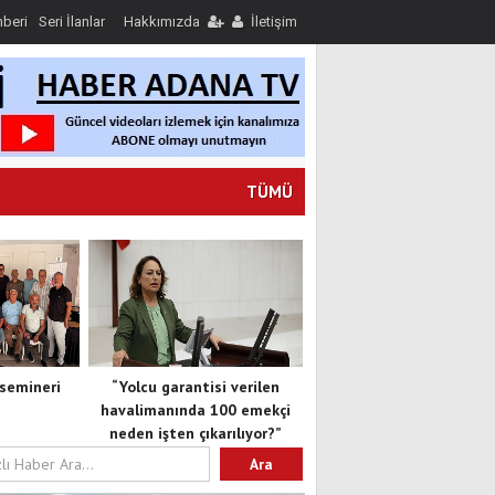
hberi
Seri İlanlar
Hakkımızda
İletişim
TÜMÜ
semineri
“Yolcu garantisi verilen
havalimanında 100 emekçi
neden işten çıkarılıyor?”