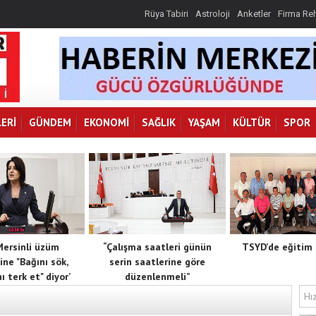
Rüya Tabiri
Astroloji
Anketler
Firma Re
ERI
GÜNDEM
EKONOMI
SAĞLIK
YAŞAM
KÜLTÜR
SPOR
 Mersinli üzüm
“Çalışma saatleri günün
TSYD’de eğitim 
ine "Bağını sök,
serin saatlerine göre
ı terk et" diyor’
düzenlenmeli”