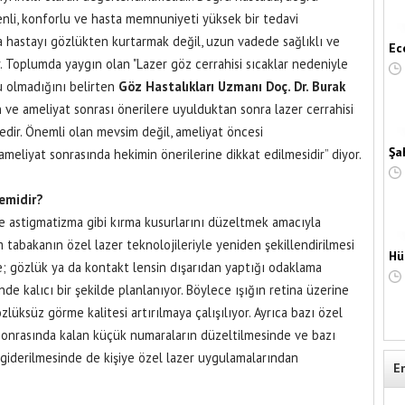
enli, konforlu ve hasta memnuniyeti yüksek bir tedavi
a hastayı gözlükten kurtarmak değil, uzun vadede sağlıklı ve
Ec
r. Toplumda yaygın olan "Lazer göz cerrahisi sıcaklar nedeniyle
u olmadığını belirten
Göz Hastalıkları Uzmanı Doç. Dr. Burak
 ve ameliyat sonrası önerilere uyulduktan sonra lazer cerrahisi
dir. Önemli olan mevsim değil, ameliyat öncesi
Şa
ameliyat sonrasında hekimin önerilerine dikkat edilmesidir” diyor.
temidir?
ve astigmatizma gibi kırma kusurlarını düzeltmek amacıyla
tabakanın özel lazer teknolojileriyle yeniden şekillendirilmesi
Hü
le; gözlük ya da kontakt lensin dışarıdan yaptığı odaklama
nde kalıcı bir şekilde planlanıyor. Böylece ışığın retina üzerine
üksüz görme kalitesi artırılmaya çalışılıyor. Ayrıca bazı özel
sonrasında kalan küçük numaraların düzeltilmesinde ve bazı
n giderilmesinde de kişiye özel lazer uygulamalarından
E