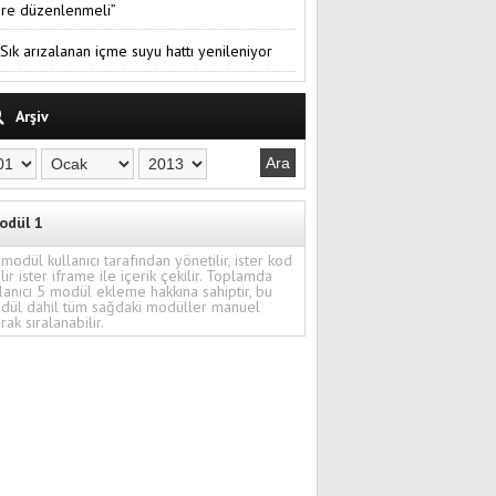
re düzenlenmeli”
Sık arızalanan içme suyu hattı yenileniyor
Arşiv
odül 1
modül kullanıcı tarafından yönetilir, ister kod
ilir ister iframe ile içerik çekilir. Toplamda
lanıcı 5 modül ekleme hakkına sahiptir, bu
dül dahil tüm sağdaki modüller manuel
rak sıralanabilir.