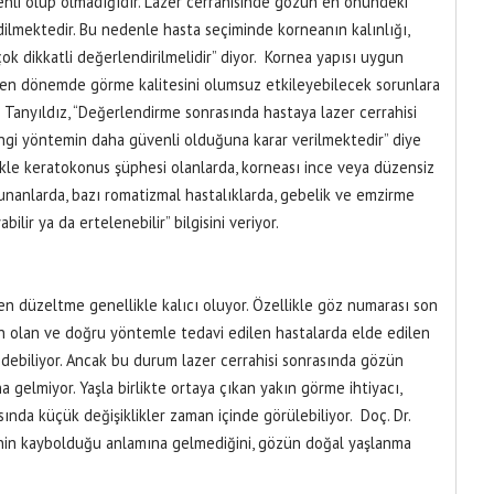
venli olup olmadığıdır. Lazer cerrahisinde gözün en önündeki
lmektedir. Bu nedenle hasta seçiminde korneanın kalınlığı,
çok dikkatli değerlendirilmelidir” diyor. Kornea yapısı uygun
yen dönemde görme kalitesini olumsuz etkileyebilecek sorunlara
k Tanyıldız, “Değerlendirme sonrasında hastaya lazer cerrahisi
ngi yöntemin daha güvenli olduğuna karar verilmektedir” diye
likle keratokonus şüphesi olanlarda, korneası ince veya düzensiz
unanlarda, bazı romatizmal hastalıklarda, gebelik ve emzirme
lir ya da ertelenebilir” bilgisini veriyor.
n düzeltme genellikle kalıcı oluyor. Özellikle göz numarası son
olan ve doğru yöntemle tedavi edilen hastalarda elde edilen
edebiliyor. Ancak bu durum lazer cerrahisi sonrasında gözün
elmiyor. Yaşla birlikte ortaya çıkan yakın görme ihtiyacı,
ında küçük değişiklikler zaman içinde görülebiliyor. Doç. Dr.
inin kaybolduğu anlamına gelmediğini, gözün doğal yaşlanma