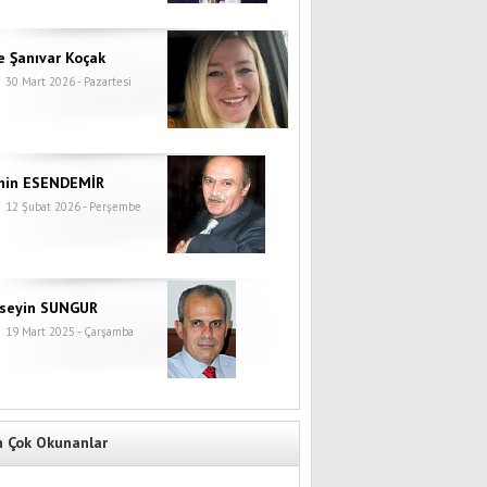
e Şanıvar Koçak
30 Mart 2026 - Pazartesi
hin ESENDEMİR
12 Şubat 2026 - Perşembe
seyin SUNGUR
19 Mart 2025 - Çarşamba
n Çok Okunanlar