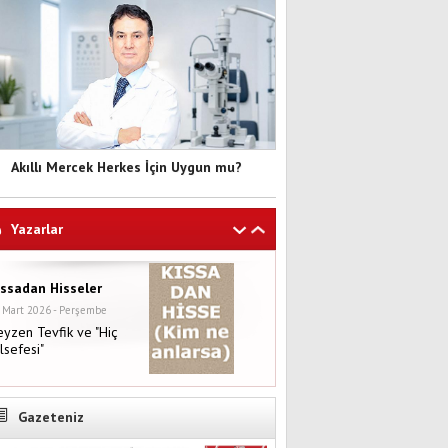
Akıllı Mercek Herkes İçin Uygun mu?
Yazarlar
ıssadan Hisseler
 Mart 2026 - Perşembe
yzen Tevfik ve "Hiç
lsefesi"
Gazeteniz