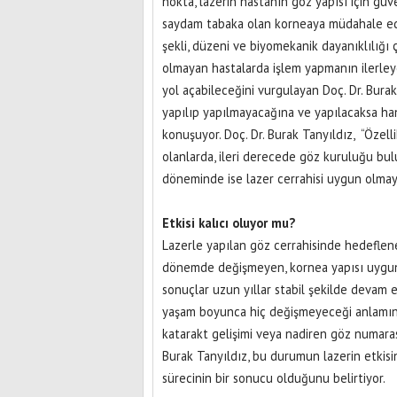
nokta, lazerin hastanın göz yapısı için gü
saydam tabaka olan korneaya müdahale edi
şekli, düzeni ve biyomekanik dayanıklılığı 
olmayan hastalarda işlem yapmanın ilerle
yol açabileceğini vurgulayan Doç. Dr. Bura
yapılıp yapılmayacağına ve yapılacaksa ha
konuşuyor. Doç. Dr. Burak Tanyıldız, “Özel
olanlarda, ileri derecede göz kuruluğu bul
döneminde ise lazer cerrahisi uygun olmayabi
Etkisi kalıcı oluyor mu?
Lazerle yapılan göz cerrahisinde hedeflene
dönemde değişmeyen, kornea yapısı uygun 
sonuçlar uzun yıllar stabil şekilde devam 
yaşam boyunca hiç değişmeyeceği anlamına g
katarakt gelişimi veya nadiren göz numaras
Burak Tanyıldız, bu durumun lazerin etkis
sürecinin bir sonucu olduğunu belirtiyor.