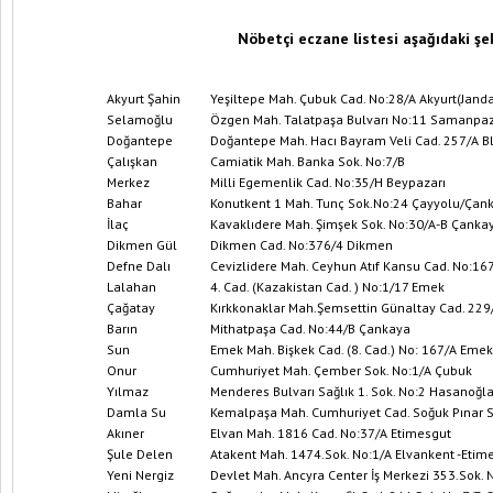
Nöbetçi eczane listesi aşağıdaki şek
Akyurt Şahin
Yeşiltepe Mah. Çubuk Cad. No:28/A Akyurt(Janda
Selamoğlu
Özgen Mah. Talatpaşa Bulvarı No:11 Samanpaz
Yaz aylarında lazer göz ameliyatı
Doğantepe
Doğantepe Mah. Hacı Bayram Veli Cad. 257/A Bl
yapılabiliyor!
Bu b
Çalışkan
Camiatik Mah. Banka Sok. No:7/B
Merkez
Milli Egemenlik Cad. No:35/H Beypazarı
Bahar
Konutkent 1 Mah. Tunç Sok.No:24 Çayyolu/Çan
İlaç
Kavaklıdere Mah. Şimşek Sok. No:30/A-B Çanka
Dikmen Gül
Dikmen Cad. No:376/4 Dikmen
Defne Dalı
Cevizlidere Mah. Ceyhun Atıf Kansu Cad. No:16
Lalahan
4. Cad. (Kazakistan Cad. ) No:1/17 Emek
Çağatay
Kırkkonaklar Mah.Şemsettin Günaltay Cad. 229
Barın
Mithatpaşa Cad. No:44/B Çankaya
Sun
Emek Mah. Bişkek Cad. (8. Cad.) No: 167/A Emek
Onur
Cumhuriyet Mah. Çember Sok. No:1/A Çubuk
Yılmaz
Menderes Bulvarı Sağlık 1. Sok. No:2 Hasanoğ
Damla Su
Kemalpaşa Mah. Cumhuriyet Cad. Soğuk Pınar 
Akıner
Elvan Mah. 1816 Cad. No:37/A Etimesgut
Şule Delen
Atakent Mah. 1474.Sok. No:1/A Elvankent -Etim
Yeni Nergiz
Devlet Mah. Ancyra Center İş Merkezi 353.Sok.