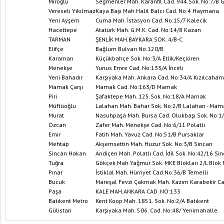
Miroğlu
Seğmenler Mah. Karanfil Cad. 944.Sok. No:7/B 
Vereseli Yıkılmaz
Kaya Başı Mah.Halil Balcı Cad. No:4 Haymana
Yeni Ayşem
Cuma Mah. İstasyon Cad. No:15/7 Kalecik
Hacettepe
Atatürk Mah. G.M.K. Cad. No:14/8 Kazan
TARMAN
ŞENLİK MAH.BAYKARA SOK. 4/B-C
Elifçe
Bağlum Bulvarı No:120/B
Karaman
Küçükbahçe Sok. No:3/A Etlik/Keçiören
Menekşe
Yunus Emre Cad. No:133/A İncirli
Yeni Bahadır
Karşıyaka Mah. Ankara Cad. No:34/A Kızılcah
Mamak Çarşı
Mamak Cad. No:163/D Mamak
Piri
Şafaktepe Mah. 125.Sok. No:18/A Mamak
Müftüoğlu
Lalahan Mah. Bahar Sok. No:2/B Lalahan - Mam
Murat
Nasuhpaşa Mah. Bursa Cad. Olukbaşı Sok. No:1/
Özcan
Zafer Mah. Menekşe Cad. No:6/11 Polatlı
Emir
Fatih Mah. Yavuz Cad. No:51/B Pursaklar
Mehtap
Akşemsettin Mah. Huzur Sok. No:3/B Sincan
Sincan Hakan
Andiçen Mah. Polatlı Cad. İdil Sok. No:42/16 Si
Tuğra
Gökçek Mah.Yağmur Sok. MKE Blokları 2/L Blok 
Pınar
İstiklal Mah. Hürriyet Cad.No:36/B Temelli
Bucuk
Mareşal Fevzi Çakmak Mah. Kazım Karabekir Ca
Paşa
KALE MAH.ANKARA CAD. NO:133
Batıkent Metro
Kent Koop Mah. 1851. Sok. No:2/A Batıkent
Gülistan
Karşıyaka Mah. 506. Cad. No:48/ Yenimahalle