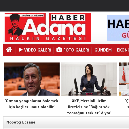
VİDEO GALERİ
FOTO GALERI
GÜNDEM
EKON
'Orman yangınlarını önlemek
‘AKP, Mersinli üzüm
“Ç
için keçiler umut olabilir'
üreticisine "Bağını sök,
toprağını terk et" diyor’
Nöbetçi Eczane