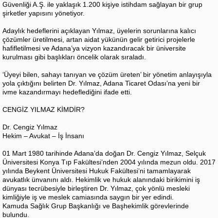
Güvenliği A.Ş. ile yaklaşık 1.200 kişiye istihdam sağlayan bir grup
şirketler yapısını yönetiyor.
Adaylık hedeflerini açıklayan Yılmaz, üyelerin sorunlarına kalıcı
çözümler üretilmesi, artan aidat yükünün gelir getirici projelerle
hafifletilmesi ve Adana’ya vizyon kazandıracak bir üniversite
kurulması gibi başlıkları öncelik olarak sıraladı.
‘Üyeyi bilen, sahayı tanıyan ve çözüm üreten’ bir yönetim anlayışıyla
yola çıktığını belirten Dr. Yılmaz, Adana Ticaret Odası’na yeni bir
ivme kazandırmayı hedeflediğini ifade etti.
CENGİZ YILMAZ KİMDİR?
Dr. Cengiz Yılmaz
Hekim – Avukat – İş İnsanı
01 Mart 1980 tarihinde Adana’da doğan Dr. Cengiz Yılmaz, Selçuk
Üniversitesi Konya Tıp Fakültesi’nden 2004 yılında mezun oldu. 2017
yılında Beykent Üniversitesi Hukuk Fakültesi’ni tamamlayarak
avukatlık ünvanını aldı. Hekimlik ve hukuk alanındaki birikimini iş
dünyası tecrübesiyle birleştiren Dr. Yılmaz, çok yönlü mesleki
kimliğiyle iş ve meslek camiasında saygın bir yer edindi.
Kamuda Sağlık Grup Başkanlığı ve Başhekimlik görevlerinde
bulundu.