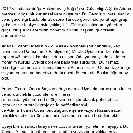
2012 yılında kurduğu Hekimbey İş Sağlığı ve Güvenliği A.Ş. ile Adana
merkezli güçlü bir kurumsal yapı oluşturan Dr. Cengiz Yılmaz, sağlık
ve iş güvenliği başta olmak üzere Türkiye genelinde yürüttüğü grup
şirketleri ve faaliyetleriyle yaklaşık 1.200 kişilik istihdamı yöneten
güçlü bir iş ekosisteminin Yönetim Kurulu Başkanlığı görevini
sürdürmekte.
Adana Ticaret Odası’nın 42. Meslek Komitesi (Mühendislik, Yapı
Denetim ve Danışmanlık Faaliyetleri) Meclis Üyesi olan Dr. Yılmaz,
toplam 46 meslek komitesinden oluşan Oda yapısı içinde iki dönem
Yönetim Kurulu Üyeliği görevini başarıyla sürdürdü. Dr. Yılmaz,
edindiği tecrübe ve kurumsal birikimi Adana Ticaret Odası Başkanlığı
vizyonuna taşıma hedefiyle de üçüncü döneminde Başkanlığa aday
oldu.
Adana Ticaret Odası Başkan adayı olarak; Üyelerin sorunlarına kalıcı
ve sürdürülebilir çözümler üretilmesini,
artan aidat yükünün oda bütçesinde oluşturulacak gelir getirici
iştirakler ve stratejik projeler ile hafifletilmesini,
ve Adana Ticaret Odası öncülüğünde şehre vizyon kazandıracak,
nitelikli ve etkin bir üniversitenin kazandırılmasını hedeflemekte.
Üyeyi bilen, sahayı tanıyan ve çözüm üreten yönetim anlayışıyla Dr.
Cengiz Yılmaz, tecrübesi, temsil gücü ve vizyoner yaklaşımıyla