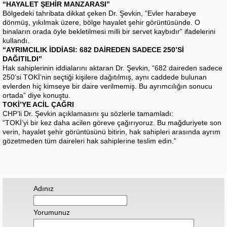
“HAYALET ŞEHİR MANZARASI”
Bölgedeki tahribata dikkat çeken Dr. Şevkin, “Evler harabeye
dönmüş, yıkılmak üzere, bölge hayalet şehir görüntüsünde. O
binaların orada öyle bekletilmesi milli bir servet kaybıdır” ifadelerini
kullandı.
“AYRIMCILIK İDDİASI: 682 DAİREDEN SADECE 250’Sİ
DAĞITILDI”
Hak sahiplerinin iddialarını aktaran Dr. Şevkin, “682 daireden sadece
250’si TOKİ’nin seçtiği kişilere dağıtılmış, aynı caddede bulunan
evlerden hiç kimseye bir daire verilmemiş. Bu ayrımcılığın sonucu
ortada” diye konuştu.
TOKİ’YE ACİL ÇAĞRI
CHP’li Dr. Şevkin açıklamasını şu sözlerle tamamladı:
“TOKİ’yi bir kez daha acilen göreve çağırıyoruz. Bu mağduriyete son
verin, hayalet şehir görüntüsünü bitirin, hak sahipleri arasında ayrım
gözetmeden tüm daireleri hak sahiplerine teslim edin.”
Adınız
Yorumunuz