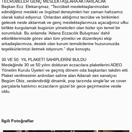
TECRÜBELER GENÇ MESLEKTAŞLARA AKTARILACAK
Başkan Ecz. Elekarışmaz, “Tecrübeli meslektaşlarımızdan
edindiğimiz mesleki ve örgütsel deneyimleri her zaman hafızamız
olarak kabul ediyoruz. Onlardan aldığımız tecrübe ve birikimleri
gelecek nesle aktarmak ve genç meslektaşlarımıza açacağımız ufku
birlikte kurgulamak bugünün yöneticileri olan bizler için temel bir
sorumluluk. Bu anlamda ‘Adana Eczacılık Buluşması’ dahil
etkinliklerimizde görev alan tüm yönetici ve düzenleyici ekip
arkadaşlarımıza, destek olan kurum temsilcilerine huzurunuzda
teşekkürlerimizi iletmek istiyorum.” diye konuştu.
30 VE 50. YIL PLAKETİ SAHİPLERİNİ BULDU
Mesleğinde 30 ve 50 yılını dolduran eczacılara plaketlerini ADEO
Yönetim Kurulu Üyeleri ve geçmiş dönem oda başkanları takdim etti.
Plaket verilmesinin ardından sahne alan Adanalı ses sanatçısı
Begüm Obiz, seslendirdiği dinamik, pop tarzında single'lar ve cover
parçalarla katılımcı eczacıların güzel bir gece geçirmesine vesile
oldu.
İlgili Fotoğraflar