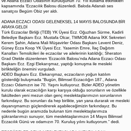
ve Adana Eczacı Odasının kuruluşunun 70. Yılı kutlama etkinlikleri
kapsamında ‘Eczacılık Balosu düzenledi. Baloda Adanalı ses
sanatçısı Begüm Obiz yer aldı.
ADANA ECZACI ODASI GELENEKSEL 14 MAYIS BALOSUNDA BİR
ARAYA GELDİ
Türk Eczacılar Birliği (TEB) YK Üyesi Ecz. Oğuzhan Sürme, Kadirli
Belediye Başkanı Ecz. Mustafa Olcar, TMMOB Adana İKK Sekreteri
Kerem Şahin, Adana Mali Müşavirler Odası Başkanı Levent Deniz,
Güney Ecza Koop YK Üyesi Ecz. Yasemin Emre, İlaç Dağıtım
Kanalları Temsilcileri ile eczacılar ve ailelerinin katıldığı; Sheraton
Grad Otelde düzenlenen ‘Eczacılık Balosu’nda Adana Eczacı Odası
Başkanı Ecz. Ezgi Elekarışmaz, yaptığı konuşma ile mesleki
birlikteliğin önemini vurguladı.
ADEO Başkanı Ecz. Elekarışmaz, eczacıların yoğun katılım
gösterdiği buluşmada “Bugün, Bilimsel Eczacılığın 187., Adana
Eczacı Odamızın ise 70. Yaşını kutluyoruz. Bizler ADEO yönetim
kurulu olarak eczacılığın karşı karşıya olduğu sorunların ve özellikle
fakülteden yeni mezun olan genç meslektaşlarımızın sorunlarının
farkındayız. Bu sorunları da hep birlikte, yan yana durarak ve mesleki
dayanışmamızı güçlendirerek aşabileceğimizin farkındayız. Bu
nedenle bugün aramızda bulunan tüm meslektaşlarımıza
şükranlarımızı sunuyor, tüm meslektaşlarımızın 14 Mayıs Bilimsel
Eczacılık Günü ve odamızın 70. Kuruluş yılını kutluyorum.” dedi.