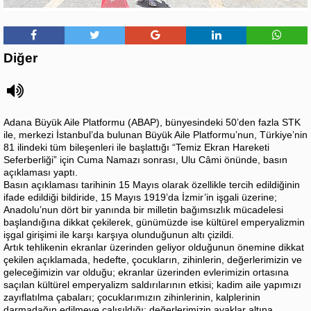
Diğer
Adana Büyük Aile Platformu (ABAP), bünyesindeki 50’den fazla STK
ile, merkezi İstanbul’da bulunan Büyük Aile Platformu’nun, Türkiye’nin
81 ilindeki tüm bileşenleri ile başlattığı “Temiz Ekran Hareketi
Seferberliği” için Cuma Namazı sonrası, Ulu Câmi önünde, basın
açıklaması yaptı.
Basın açıklaması tarihinin 15 Mayıs olarak özellikle tercih edildiğinin
ifade edildiği bildiride, 15 Mayıs 1919’da İzmir’in işgali üzerine;
Anadolu’nun dört bir yanında bir milletin bağımsızlık mücadelesi
başlandığına dikkat çekilerek, günümüzde ise kültürel emperyalizmin
işgal girişimi ile karşı karşıya olunduğunun altı çizildi.
Artık tehlikenin ekranlar üzerinden geliyor olduğunun önemine dikkat
çekilen açıklamada, hedefte, çocukların, zihinlerin, değerlerimizin ve
geleceğimizin var olduğu; ekranlar üzerinden evlerimizin ortasına
saçılan kültürel emperyalizm saldırılarının etkisi; kadim aile yapımızı
zayıflatılma çabaları; çocuklarımızın zihinlerinin, kalplerinin
darmadağın edilmeye çalışıldığı; değerlerimizin ayaklar altına