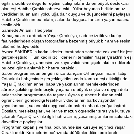
eğitim, izcilik ve değerler eğitimi çalışmalarında en büyük destekçisi
olan eşi Habibe Çıraklı sahneye çıktı. Yıllar boyunca birlikte omuz
verdikleri bu anlamlı yolculuğa dair duygu ve düşüncelerini paylaşan
Habibe Çıraklı’nın bu hitabı, salonda duygusal anların yaşanmasına
vesile oldu.
Sahnede Anlamlı Hediyeler
Konuşmaların ardından Yaşar Çıraklı'ya, sadece izcilik ve kulüp
faaliyetlerinden oluşan fotoğraflarla bezenmiş büyük bir anı ve resim
albümü hediye edildi.
Ayrıca SAKİDER’in kadın liderleri tarafından sahnede çok zarif bir jest
gerçekleştirildi. Tüm kadın izci liderlerini temsilen Yaşar Çıraklı’nın eşi
Habibe Çıraklı’ya, annesine ve kayınvalidesine çiçek takdim edilerek
bu özel güne anlamlı bir hatıra bırakıldı.
Salon programından bir gün önce Sarıçam Orhangazi İmam Hatip
Ortaokulu bahçesinde gerçekleştirilen veda kamp ateşi etkinliğinde,
Yaşar Çıraklı’nın anne, baba ve yakınlarının memleketlerinden
sürpriz şekilde getirilmesiyle yaşanan o büyük coşku ve duygu dolu
anlar salon programına da taşındı. Ayrıca gurbette bulunan eski
öğrencilerin gönderdiği teşekkür videolarının barkovizyondan
yayınlanması, salondaki duygusal atmosferi daha da yoğunlaştırdı.
Dostları, meslektaşları, veliler ve mezun öğrenciler sırasıyla kürsüye
çıkarak Yaşar Çıraklı ile ilgili hatıralarını, yaşanmış anılarını salondaki
davetlilerle paylaştılar.
Programın kapanış ve final bölümünde ise kürsüye eğitimci Yaşar
Çıraklı geldi. Kelimelerin boğazında düğümlendiğini belirterek