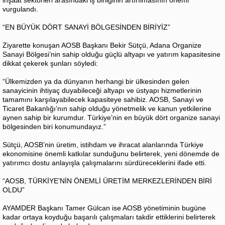
vurgulandı.
“EN BÜYÜK DÖRT SANAYİ BÖLGESİNDEN BİRİYİZ”
Ziyarette konuşan AOSB Başkanı Bekir Sütçü, Adana Organize
Sanayi Bölgesi’nin sahip olduğu güçlü altyapı ve yatırım kapasitesine
dikkat çekerek şunları söyledi:
“Ülkemizden ya da dünyanın herhangi bir ülkesinden gelen
sanayicinin ihtiyaç duyabileceği altyapı ve üstyapı hizmetlerinin
tamamını karşılayabilecek kapasiteye sahibiz. AOSB, Sanayi ve
Ticaret Bakanlığı’nın sahip olduğu yönetmelik ve kanun yetkilerine
aynen sahip bir kurumdur. Türkiye’nin en büyük dört organize sanayi
bölgesinden biri konumundayız.”
Sütçü, AOSB’nin üretim, istihdam ve ihracat alanlarında Türkiye
ekonomisine önemli katkılar sunduğunu belirterek, yeni dönemde de
yatırımcı dostu anlayışla çalışmalarını sürdüreceklerini ifade etti.
“AOSB, TÜRKİYE’NİN ÖNEMLİ ÜRETİM MERKEZLERİNDEN BİRİ
OLDU”
AYAMDER Başkanı Tamer Gülcan ise AOSB yönetiminin bugüne
kadar ortaya koyduğu başarılı çalışmaları takdir ettiklerini belirterek