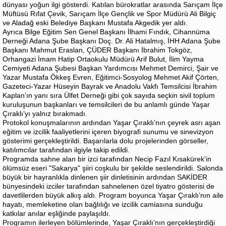
dünyası yoğun ilgi gösterdi. Katılan bürokratlar arasında Sarıçam İlçe
Müftüsü Rıfat Çevik, Sarıçam İlçe Gençlik ve Spor Müdürü Ali Bilgiç
ve Aladağ eski Belediye Başkanı Mustafa Akgedik yer aldı.
Ayrıca Bilge Eğitim Sen Genel Başkanı İlhami Fındık, Cihannüma
Derneği Adana Şube Başkanı Doç. Dr. Ali Hatalmış, İHH Adana Şube
Başkanı Mahmut Eraslan, ÇÜDER Başkanı İbrahim Tokgöz,
Orhangazi İmam Hatip Ortaokulu Müdürü Arif Bulut, İlim Yayma
Cemiyeti Adana Şubesi Başkan Yardımcısı Mehmet Demirci, Şair ve
Yazar Mustafa Ökkeş Evren, Eğitimci-Sosyolog Mehmet Akif Çörten,
Gazeteci-Yazar Hüseyin Bayrak ve Anadolu Vakfı Temsilcisi İbrahim
Kaplan’ın yanı sıra Ülfet Derneği gibi çok sayıda seçkin sivil toplum
kuruluşunun başkanları ve temsilcileri de bu anlamlı günde Yaşar
Çıraklı’yı yalnız bırakmadı.
Protokol konuşmalarının ardından Yaşar Çıraklı’nın çeyrek asrı aşan
eğitim ve izcilik faaliyetlerini içeren biyografi sunumu ve sinevizyon
gösterimi gerçekleştirildi. Başarılarla dolu projelerinden görseller,
katılımcılar tarafından ilgiyle takip edildi.
Programda sahne alan bir izci tarafından Necip Fazıl Kısakürek'in
ölümsüz eseri "Sakarya" şiiri coşkulu bir şekilde seslendirildi. Salonda
büyük bir hayranlıkla dinlenen şiir dinletisinin ardından SAKİDER
bünyesindeki izciler tarafından sahnelenen özel tiyatro gösterisi de
davetlilerden büyük alkış aldı. Program boyunca Yaşar Çıraklı’nın aile
hayatı, memleketine olan bağlılığı ve izcilik camiasına sunduğu
katkılar anılar eşliğinde paylaşıldı.
Programın ilerleyen bölümlerinde, Yaşar Çıraklı’nın gerçekleştirdiği