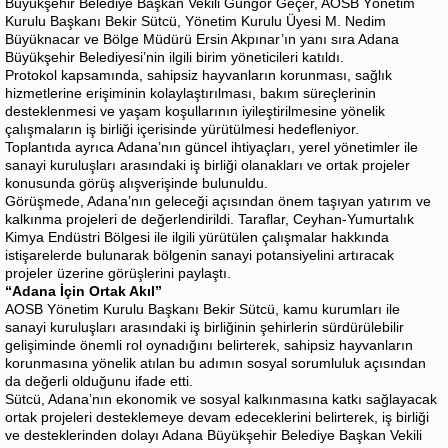
Büyükşehir Belediye Başkan Vekili Güngör Geçer, AOSB Yönetim
Kurulu Başkanı Bekir Sütcü, Yönetim Kurulu Üyesi M. Nedim
Büyüknacar ve Bölge Müdürü Ersin Akpınar’ın yanı sıra Adana
Büyükşehir Belediyesi’nin ilgili birim yöneticileri katıldı.
Protokol kapsamında, sahipsiz hayvanların korunması, sağlık
hizmetlerine erişiminin kolaylaştırılması, bakım süreçlerinin
desteklenmesi ve yaşam koşullarının iyileştirilmesine yönelik
çalışmaların iş birliği içerisinde yürütülmesi hedefleniyor.
Toplantıda ayrıca Adana’nın güncel ihtiyaçları, yerel yönetimler ile
sanayi kuruluşları arasındaki iş birliği olanakları ve ortak projeler
konusunda görüş alışverişinde bulunuldu.
Görüşmede, Adana’nın geleceği açısından önem taşıyan yatırım ve
kalkınma projeleri de değerlendirildi. Taraflar, Ceyhan-Yumurtalık
Kimya Endüstri Bölgesi ile ilgili yürütülen çalışmalar hakkında
istişarelerde bulunarak bölgenin sanayi potansiyelini artıracak
projeler üzerine görüşlerini paylaştı.
“Adana İçin Ortak Akıl”
AOSB Yönetim Kurulu Başkanı Bekir Sütcü, kamu kurumları ile
sanayi kuruluşları arasındaki iş birliğinin şehirlerin sürdürülebilir
gelişiminde önemli rol oynadığını belirterek, sahipsiz hayvanların
korunmasına yönelik atılan bu adımın sosyal sorumluluk açısından
da değerli olduğunu ifade etti.
Sütcü, Adana’nın ekonomik ve sosyal kalkınmasına katkı sağlayacak
ortak projeleri desteklemeye devam edeceklerini belirterek, iş birliği
ve desteklerinden dolayı Adana Büyükşehir Belediye Başkan Vekili