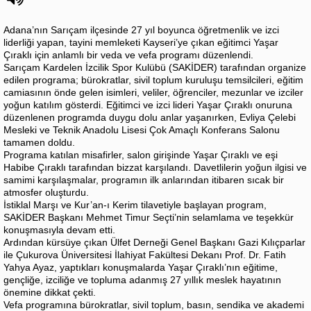
Adana’nın Sarıçam ilçesinde 27 yıl boyunca öğretmenlik ve izci
liderliği yapan, tayini memleketi Kayseri’ye çıkan eğitimci Yaşar
Çıraklı için anlamlı bir veda ve vefa programı düzenlendi.
Sarıçam Kardelen İzcilik Spor Kulübü (SAKİDER) tarafından organize
edilen programa; bürokratlar, sivil toplum kuruluşu temsilcileri, eğitim
camiasının önde gelen isimleri, veliler, öğrenciler, mezunlar ve izciler
yoğun katılım gösterdi. Eğitimci ve izci lideri Yaşar Çıraklı onuruna
düzenlenen programda duygu dolu anlar yaşanırken, Evliya Çelebi
Mesleki ve Teknik Anadolu Lisesi Çok Amaçlı Konferans Salonu
tamamen doldu.
Programa katılan misafirler, salon girişinde Yaşar Çıraklı ve eşi
Habibe Çıraklı tarafından bizzat karşılandı. Davetlilerin yoğun ilgisi ve
samimi karşılaşmalar, programın ilk anlarından itibaren sıcak bir
atmosfer oluşturdu.
İstiklal Marşı ve Kur’an-ı Kerim tilavetiyle başlayan program,
SAKİDER Başkanı Mehmet Timur Seçti’nin selamlama ve teşekkür
konuşmasıyla devam etti.
Ardından kürsüye çıkan Ülfet Derneği Genel Başkanı Gazi Kılıçparlar
ile Çukurova Üniversitesi İlahiyat Fakültesi Dekanı Prof. Dr. Fatih
Yahya Ayaz, yaptıkları konuşmalarda Yaşar Çıraklı’nın eğitime,
gençliğe, izciliğe ve topluma adanmış 27 yıllık meslek hayatının
önemine dikkat çekti.
Vefa programına bürokratlar, sivil toplum, basın, sendika ve akademi