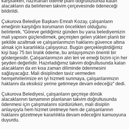
karşılarken, hazırlanan ödeme planı doğrultusunda kalan
alacakların da belirlenen takvim çerçevesinde ödeneceği
bildirildi.
Çukurova Belediye Başkanı Emrah Kozay, çalışanların
emeğinin karşılığını korumanın öncelikleri olduğunu
belirterek, “Göreve geldiğimiz günden bu yana belediyemizin
mali yapısını güçlendirmek, geçmişten gelen yükleri planlı bir
şekilde azaltmak ve çalışanlarımızın haklarını güvence altına
almak için kararlılıkla çalışıyoruz. Bugün gerçekleştirdiğimiz
kişi başı 75 bin liralık ödeme, bu anlayışımızın önemli bir
göstergesidir. Çalışanlarımızın alın teri ve emeği bizim için her
şeyden değerlidir. Hazırladığımız takvim doğrultusunda kalan
alacakların da en kısa zaman diliminde ödenmesini
sağlayacağız. Mali disiplinden taviz vermeden
hemşehrilerimize en iyi hizmeti sunmaya, çalışanlarımızın
haklarını da eksiksiz yerine getirmeye devam edeceğiz” dedi.
Çukurova Belediyesi, çalışanların geçmişe dönük
alacaklarının tamamının planlanan takvim doğrultusunda
ödenmesi için çalışmalarını sürdürürken, mali disiplin
anlayışıyla hem hizmet üretmeye hem de çalışanlarının
haklarını gözetmeye kararlılıkla devam edeceğini kamuoyuna
duyurdu.