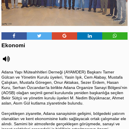
Ekonomi
Adana Yapı Müteahhitleri Derneği (AYAMDER) Başkanı Tamer
Gülcan ve Yönetim Kurulu üyeleri, Yasin Işık, Cem Alabay, Mustafa
Çalışkan, Mustafa Göregen, Onur Aktakas, Sezer Erdem, Hasan
Kuru, Serhan Özcandan’la birlikte Adana Organize Sanayi Bölgesi’nin
(AOSB) olağan seçimli genel kurulunda yeniden başkanlığa seçilen
Bekir Sütçü ve yönetim kurulu üyeleri M. Nedim Büyüknacar, Ahmet
aslan, Asım Gül kutlama ziyaretinde bulundu.
Gerçekleşen ziyarette, Adana sanayisinin gelişimi, bölgedeki yatırım
olanakları ve kent ekonomisine katkı sağlayacak ortak çalışmalar ele
alındı. Samimi bir atmosferde gerçekleşen görüşmede, sanayi ve
inşaat sektörleri arasındaki iş birliğinin artırılmasının önemi