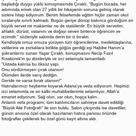
başladığı duygu yüklü konuşmasında Çıraklı, "Bugün burada, her
adımında emek olan 27 yıllık bir hikayenin sonuna gelmiş olarak
sizlere hitap ediyorum. Benim felsefemde eğitim hiçbir zaman okul
sıralarıyla sınırlı kalmadı. Bugün geriye dönüp bakınca gördüğüm en
büyük servet ne makamlar ne de statülerdir. En büyük servetim;
ahlaklı, dürüst, vatanını ve doğayı seven binlerce öğrencim ve
izcimdir." sözleriyle salonda derin bir iz bıraktı.
Kendisiyle omuz omuza yürüyen tüm öğrencilerine, meslektaşlarına,
velilerine ve zorluklara birlikte göğüs gerdiği eşi Habibe Hanım'a
şükranlarını sunan Yaşar Çıraklı, konuşmasını Necip Fazıl
Kısakürek’in şu dizeleriyle ve izci selamıyla tamamladı:
"Ustada kalırsa bu öksüz yapı,
Onu sürdürmeyen çırak utansın!
Ölümden ilerde varış dediğin,
Geride ne varsa bırak utansın!"
Hatıralarımızı heybeme koyarak Adana’ya veda ediyorum. Hepinizi
izci selamımla ve en kalbi muhabbetlerimle selamlıyor, Allah’a
emanet ediyorum. Sağ olun, var olun, hoşça kalın…
Anlamlı vefa programı, tüm katılımcıların sahneye davet edildiği
“Büyük Aile Fotoğrafı” ile son buldu. Salon çıkışında ise davetliler,
günün anısına özel olarak hazırlanan hatıra panosu önünde
fotoğraflar çekilerek bu özel günü kayıt altına aldı.