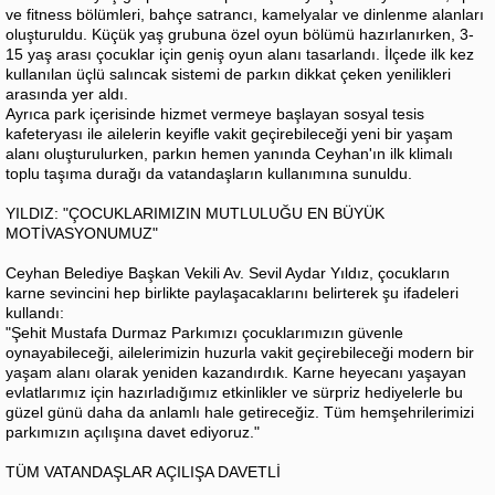
ve fitness bölümleri, bahçe satrancı, kamelyalar ve dinlenme alanları
oluşturuldu. Küçük yaş grubuna özel oyun bölümü hazırlanırken, 3-
15 yaş arası çocuklar için geniş oyun alanı tasarlandı. İlçede ilk kez
kullanılan üçlü salıncak sistemi de parkın dikkat çeken yenilikleri
arasında yer aldı.
Ayrıca park içerisinde hizmet vermeye başlayan sosyal tesis
kafeteryası ile ailelerin keyifle vakit geçirebileceği yeni bir yaşam
alanı oluşturulurken, parkın hemen yanında Ceyhan'ın ilk klimalı
toplu taşıma durağı da vatandaşların kullanımına sunuldu.
YILDIZ: "ÇOCUKLARIMIZIN MUTLULUĞU EN BÜYÜK
MOTİVASYONUMUZ"
Ceyhan Belediye Başkan Vekili Av. Sevil Aydar Yıldız, çocukların
karne sevincini hep birlikte paylaşacaklarını belirterek şu ifadeleri
kullandı:
"Şehit Mustafa Durmaz Parkımızı çocuklarımızın güvenle
oynayabileceği, ailelerimizin huzurla vakit geçirebileceği modern bir
yaşam alanı olarak yeniden kazandırdık. Karne heyecanı yaşayan
evlatlarımız için hazırladığımız etkinlikler ve sürpriz hediyelerle bu
güzel günü daha da anlamlı hale getireceğiz. Tüm hemşehrilerimizi
parkımızın açılışına davet ediyoruz."
TÜM VATANDAŞLAR AÇILIŞA DAVETLİ