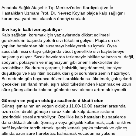
Anadolu Sağlık Ataşehir Tıp Merkezi’nden Kardiyoloji ve İç
Hastalıkları Uzmanı Prof. Dr. Nevrez Koylan plajda kalp sağlığını
korumaya yardımcı olacak 5 öneriyi sıraladı:
Sıvı kaybı kalbi zorlayabiliyor
Kalp sağlığını korumak için yaz aylarında dikkat edilmesi
gerekenlerin başında yeterli sıvı tüketimi geliyor. Plajda en sık
yapılan hatalardan biri susamayı bekleyerek su içmek. Oysa
susuzluk hissi ortaya çıktığında vücut genellikle sıvı kaybetmeye
başlamış oluyor. Sıcak havalarda terlemeyle birlikte yalnızca su değil,
sodyum, potasyum ve magnezyum gibi önemli elektrolitler de
azalabiliyor. Bu durum çarpıntı, halsizlik, baş dönmesi, tansiyon
düşüklüğü ve kalp ritim bozuklukları gibi sorunlara zemin hazırlıyor.
Bu nedenle gün boyunca düzenli aralıklarla su tüketmek, çok şekerli
içecekleri sınırlandırmak, aşırı alkol tüketiminden kaçınmak ve uzun
süre güneş altında kalınan günlerde sıvı alımını artırmak kıymetli.
Güneşin en yoğun olduğu saatlerde dikkatli olun
Güneş ışınlarının en yoğun olduğu 11.00-16.00 saatleri arasında
uzun süre direkt güneşe maruz kalmak kalp-damar sistemi
üzerindeki stresi artırabiliyor. Özellikle kalp hastaları bu saatlerde
daha dikkatli olmalı. Şemsiye veya gölgelik kullanmak, açık renkli ve
hafif kıyafetler tercih etmek, geniş kenarlı şapka takmak ve güneş
altında uzun süre hareketsiz kalmamak vücudun ısı yükünü