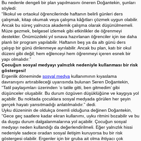
Bu nedenle dengeli bir plan yapılmasını öneren Doğantekin, şunları
söyledi:
“İlkokul ve ortaokul öğrencilerinde haftanın belirli günleri ders
çalışmak, kitap okumak veya çalışma kâğıtları çözmek uygun olabilir.
Ancak bu süreç yalnızca akademik çalışma olarak düşünülmemeli.
Müze gezmek, belgesel izlemek gibi etkinlikler de öğrenmeyi
destekler. Önümüzdeki yıl sınava hazırlanan öğrenciler için ise daha
planlı bir program yapılabilir. Haftanın beş ya da altı günü ders
çalışıp bir günü dinlenmeye ayrılabilir. Ancak bu plan, katı bir okul
düzeni gibi değil; hem eğlenceyi hem öğrenmeyi içeren esnek bir
yapı olmalıdır.”
Çocuğun sosyal medyayı yalnızlık nedeniyle kullanması bir risk
göstergesi!
Ergenlik döneminde
sosyal medya
kullanımının kıyaslama
davranışını artırabileceği uyarısında bulunan Seren Doğantekin,
“Tatil paylaşımları üzerinden ‘o tatile gitti, ben gitmedim’ gibi
düşünceler oluşabilir. Bu durum özgüven düşüklüğüne ve kaygıya yol
açabilir. Bu noktada çocuklara sosyal medyada görülen her şeyin
gerçek hayatı yansıtmadığı anlatılmalıdır.” dedi.
Uyku düzeninin de oldukça önemli olduğuna değinen Doğantekin,
“Gece geç saatlere kadar ekran kullanımı, uyku ritmini bozabilir ve bu
da duygu durum dalgalanmalarına yol açabilir. Çocuğun sosyal
medyayı neden kullandığı da değerlendirilmeli. Eğer yalnızlık hissi
nedeniyle sadece oradan sosyal iletişim kuruyorsa bu bir risk
göstergesi olabilir. Ergenler için bir gruba ait olma ihtiyacı çok