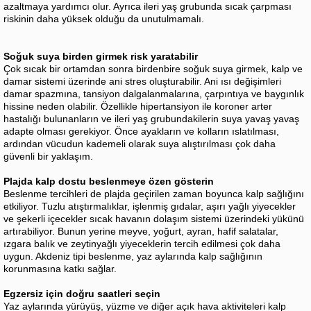
azaltmaya yardımcı olur. Ayrıca ileri yaş grubunda sıcak çarpması
riskinin daha yüksek olduğu da unutulmamalı.
Soğuk suya birden girmek risk yaratabilir
Çok sıcak bir ortamdan sonra birdenbire soğuk suya girmek, kalp ve
damar sistemi üzerinde ani stres oluşturabilir. Ani ısı değişimleri
damar spazmına, tansiyon dalgalanmalarına, çarpıntıya ve baygınlık
hissine neden olabilir. Özellikle hipertansiyon ile koroner arter
hastalığı bulunanların ve ileri yaş grubundakilerin suya yavaş yavaş
adapte olması gerekiyor. Önce ayakların ve kolların ıslatılması,
ardından vücudun kademeli olarak suya alıştırılması çok daha
güvenli bir yaklaşım.
Plajda kalp dostu beslenmeye özen gösterin
Beslenme tercihleri de plajda geçirilen zaman boyunca kalp sağlığını
etkiliyor. Tuzlu atıştırmalıklar, işlenmiş gıdalar, aşırı yağlı yiyecekler
ve şekerli içecekler sıcak havanın dolaşım sistemi üzerindeki yükünü
artırabiliyor. Bunun yerine meyve, yoğurt, ayran, hafif salatalar,
ızgara balık ve zeytinyağlı yiyeceklerin tercih edilmesi çok daha
uygun. Akdeniz tipi beslenme, yaz aylarında kalp sağlığının
korunmasına katkı sağlar.
Egzersiz için doğru saatleri seçin
Yaz aylarında yürüyüş, yüzme ve diğer açık hava aktiviteleri kalp