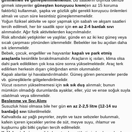
girmek isteyenler
güneşten koruyucu krem
(en az 15 koruma
faktörlü) kullanmalı, şapka ve gözlük gibi gerekli koruyucu önlemleri
almalı ve uzun süre kesintisiz güneşlenmemelidir.
Yoğun fiziksel aktivite ve spor yapmak için sabah ve akşam saatleri
tercih edilmeli, her bir saatlik spor için
en az 2-4 bardak sıvı
alınmalıdır. Ağır fizik aktivitelerden kaçınılmalıdır.
Risk altındaki yetişkinler ve yaşlılar, günde en az iki kez güneş veya
sıcak çarpması yönünden izlenmelidir. Bebekler ise bu açıdan daha
sık izlenmelidir.
Bebek, çocuk, engelliler ve hayvanlar
kapalı ve park etmiş
araçlarda
kesinlikle bırakılmamalıdır. Araçların iç ısıları, klima olsa
dahi park edildikten çok kısa süre sonra yükselmektedir. Araç terk
edilirken herkesin dışarı çıktığından emin olunmalıdır.
Kapalı alanlar iyi havalandırılmalıdır. Güneş gören pencereler perde
vb. güneşliklerle gölgelendirilmelidir.
Vücut ısısının yükselmemesi için
sık sık duş
alınmalı; bunun
mümkün olmadığı durumlarda ayaklar, eller, yüz ve ense soğuk suyla
ıslatılmalı veya silinmelidir.
Beslenme ve Sıvı Alımı
Susuzluk hissi olmasa bile her gün
en az 2-2,5 litre (12-14 su
bardağı) sıvı
tüketilmelidir.
Kahvaltıda az yağlı peynirler, zeytin ve taze sebzeler bulunmalı,
kafein içeren içecekler yerine de süt, meyve suyu, ıhlamur ve
kuşburnu gibi bitki çayları tercih edilmelidir.