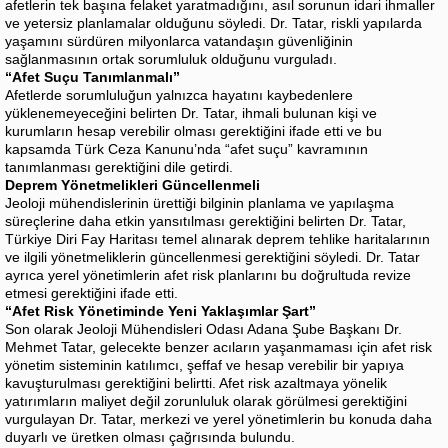
afetlerin tek başına felaket yaratmadığını, asıl sorunun idari ihmaller
ve yetersiz planlamalar olduğunu söyledi. Dr. Tatar, riskli yapılarda
yaşamını sürdüren milyonlarca vatandaşın güvenliğinin
sağlanmasının ortak sorumluluk olduğunu vurguladı.
“Afet Suçu Tanımlanmalı”
Afetlerde sorumluluğun yalnızca hayatını kaybedenlere
yüklenemeyeceğini belirten Dr. Tatar, ihmali bulunan kişi ve
kurumların hesap verebilir olması gerektiğini ifade etti ve bu
kapsamda Türk Ceza Kanunu’nda “afet suçu” kavramının
tanımlanması gerektiğini dile getirdi.
Deprem Yönetmelikleri Güncellenmeli
Jeoloji mühendislerinin ürettiği bilginin planlama ve yapılaşma
süreçlerine daha etkin yansıtılması gerektiğini belirten Dr. Tatar,
Türkiye Diri Fay Haritası temel alınarak deprem tehlike haritalarının
ve ilgili yönetmeliklerin güncellenmesi gerektiğini söyledi. Dr. Tatar
ayrıca yerel yönetimlerin afet risk planlarını bu doğrultuda revize
etmesi gerektiğini ifade etti.
“Afet Risk Yönetiminde Yeni Yaklaşımlar Şart”
Son olarak Jeoloji Mühendisleri Odası Adana Şube Başkanı Dr.
Mehmet Tatar, gelecekte benzer acıların yaşanmaması için afet risk
yönetim sisteminin katılımcı, şeffaf ve hesap verebilir bir yapıya
kavuşturulması gerektiğini belirtti. Afet risk azaltmaya yönelik
yatırımların maliyet değil zorunluluk olarak görülmesi gerektiğini
vurgulayan Dr. Tatar, merkezi ve yerel yönetimlerin bu konuda daha
duyarlı ve üretken olması çağrısında bulundu.