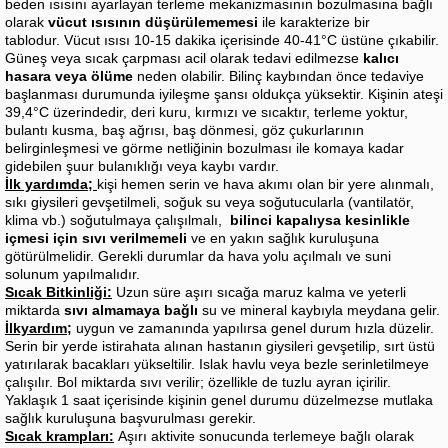
beden ısısını ayarlayan terleme mekanizmasının bozulmasına bağlı
olarak
vücut ısısının düşürülememesi
ile karakterize bir
tablodur. Vücut ısısı 10-15 dakika içerisinde 40-41°C üstüne çıkabilir.
Güneş veya sıcak çarpması acil olarak tedavi edilmezse
kalıcı
hasara veya ölüme
neden olabilir. Bilinç kaybından önce tedaviye
başlanması durumunda iyileşme şansı oldukça yüksektir. Kişinin ateşi
39,4°C üzerindedir, deri kuru, kırmızı ve sıcaktır, terleme yoktur,
bulantı kusma, baş ağrısı, baş dönmesi, göz çukurlarının
belirginleşmesi ve görme netliğinin bozulması ile komaya kadar
gidebilen şuur bulanıklığı veya kaybı vardır.
İlk yardımda
;
kişi hemen serin ve hava akımı olan bir yere alınmalı,
sıkı giysileri gevşetilmeli, soğuk su veya soğutucularla (vantilatör,
klima vb.) soğutulmaya çalışılmalı,
bilinci kapalıysa kesinlikle
içmesi için sıvı verilmemeli
ve en yakın sağlık kuruluşuna
götürülmelidir. Gerekli durumlar da hava yolu açılmalı ve suni
solunum yapılmalıdır.
Sıcak Bitkinliği:
Uzun süre aşırı sıcağa maruz kalma ve yeterli
miktarda
sıvı almamaya bağlı
su ve mineral kaybıyla meydana gelir.
İlkyardım
;
uygun ve zamanında yapılırsa genel durum hızla düzelir.
Serin bir yerde istirahata alınan hastanın giysileri gevşetilip, sırt üstü
yatırılarak bacakları yükseltilir. Islak havlu veya bezle serinletilmeye
çalışılır. Bol miktarda sıvı verilir; özellikle de tuzlu ayran içirilir.
Yaklaşık 1 saat içerisinde kişinin genel durumu düzelmezse mutlaka
sağlık kuruluşuna başvurulması gerekir.
Sıcak krampları:
Aşırı aktivite sonucunda terlemeye bağlı olarak