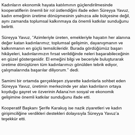
Kadınların ekonomik hayata katılımının güçlendirilmesinde
kooperatiflerin önemli bir rol üstlendiğini ifade eden Süreyya Yavuz,
kadın emeğinin üretime dönüşmesinin yalnızca aile bütçesine değil,
aynı zamanda toplumsal kalkınmaya da önemli katkılar sunduğunu
belirtti.
Süreyya Yavuz, “Azimleriyle üreten, emekleriyle hayatın her alanına
değer katan kadınlarımız; toplumsal gelişimin, dayanışmanın ve
kalkınmanın en güçlü temsilcileridir. Burada gördüğümüz başarı
hikâyeleri, kadınlarımızın fırsat verildiğinde neleri başarabileceğinin
en güzel göstergesidir. El emeğini bilgi ve beceriyle buluşturarak
üretime dönüştüren tüm kadınlarımızı gönülden tebrik ediyor,
çalışmalarında başarılar diliyorum.” dedi.
Samimi bir ortamda gerçekleşen ziyarette kadınlarla sohbet eden
Süreyya Yavuz, üretimin merkezinde yer alan kadınların ortaya
koyduğu gayret ve özverinin Adana’nın sosyal ve ekonomik
gelişimine önemli katkılar sunduğunu ifade etti.
Kooperatif Başkanı Şerife Karakuş ise nazik ziyaretleri ve kadın
girişimciliğine verdikleri destekleri dolayısıyla Süreyya Yavuz’a
teşekkür etti.