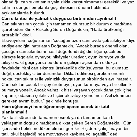
olmadığı, can sıkıntısının yalnızlıkla karıştırılmaması gerektiği ve yaz
tatilinin dengeli bir planla geçirilmesinin önemi hakkında
açıklamalarda bulundu.
Can sıkıntısı ile yalnızlık duygusu birbirinden ayrılmalı!
Can sıkıntısının çocuk için tamamen olumsuz bir durum olmadığına
işaret eden Klinik Psikolog Seren Doğantekin, “Hatta üretkenliği
artırabilir.” dedi.
Ebeveynlerin çoğu zaman ‘çocuğumuzun canı evde çok sıkılıyor’ diye
endişelendiğini hatırlatan Doğantekin, “Ancak burada önemli olan,
çocuğun can sıkıntısını nasıl değerlendirdiğidir. Eğer çocuk bu
süreçte legolarla oynuyor, hikâyeler üretiyor, oyun kuruyor ya da
aileyle vakit geçiriyorsa bu durum gelişim açısından oldukça
faydalıdır. Yani can sıkıntısı üretkenliğe dönüşüyorsa, bu olumsuz
değil, destekleyici bir durumdur. Dikkat edilmesi gereken önemli
nokta, can sıkıntısı ile yalnızlık duygusunun birbirinden ayrılmasıdır.
Canı sıkılan çocuk bir şey üretmeye, oyun kurmaya veya bir etkinlik
bulmaya yönelir. Ancak yalnızlık hissi yaşayan çocuk daha çok içine
kapanır, odasına çekilir ve hiçbir aktiviteye yönelmez. Asıl izlenmesi
gereken ayrım budur.” şeklinde konuştu.
Hem eğlenceyi hem öğrenmeyi içeren esnek bir tatil
planlanmalı!
Yaz tatili sürecinde tamamen esnek ya da tamamen katı bir
yaklaşımın doğru olmadığına dikkat çeken Seren Doğantekin, “Gün
içerisinde belirli bir düzen olması gerekir. Hiç ders çalışılmayan bir
tatil, okul başladığında motivasyon kaybına yol açabilir.” dedi.