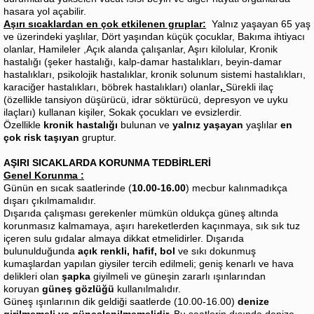
hasara yol açabilir.
Aşırı sıcaklardan en çok etkilenen gruplar:
Yalnız yaşayan 65 yaş
ve üzerindeki yaşlılar, Dört yaşından küçük çocuklar, Bakıma ihtiyacı
olanlar, Hamileler ,Açık alanda çalışanlar, Aşırı kilolular, Kronik
hastalığı (şeker hastalığı, kalp-damar hastalıkları, beyin-damar
hastalıkları, psikolojik hastalıklar, kronik solunum sistemi hastalıkları,
karaciğer hastalıkları, böbrek hastalıkları) olanlar
,
Sürekli ilaç
(özellikle tansiyon düşürücü, idrar söktürücü, depresyon ve uyku
ilaçları) kullanan kişiler, Sokak çocukları ve evsizlerdir.
Özellikle
kronik hastalığı
bulunan ve
yalnız yaşayan
yaşlılar
en
çok risk taşıyan
gruptur.
AŞIRI SICAKLARDA KORUNMA TEDBİRLERİ
Genel Korunma :
Günün en sıcak saatlerinde (
10.00-16.00
) mecbur kalınmadıkça
dışarı çıkılmamalıdır.
Dışarıda çalışması gerekenler mümkün oldukça güneş altında
korunmasız kalmamaya, aşırı hareketlerden kaçınmaya, sık sık tuz
içeren sulu gıdalar almaya dikkat etmelidirler. Dışarıda
bulunulduğunda
açık renkli, hafif, bol
ve sıkı dokunmuş
kumaşlardan yapılan giysiler tercih edilmeli; geniş kenarlı ve hava
delikleri olan
şapka
giyilmeli ve güneşin zararlı ışınlarından
koruyan
güneş gözlüğü
kullanılmalıdır.
Güneş ışınlarının dik geldiği saatlerde (10.00-16.00)
denize
girilmemeli ve güneşlenilmemelidir.
Bu saatlerin dışında denize