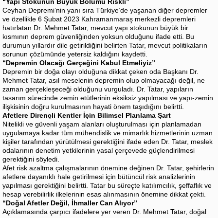
“Yapı Stokunun Büyük Bölümü Riskli”
Ceyhan Depremi’nin yanı sıra Türkiye’de yaşanan diğer depremler
ve özellikle 6 Şubat 2023 Kahramanmaraş merkezli depremleri
hatırlatan Dr. Mehmet Tatar, mevcut yapı stokunun büyük bir
kısmının deprem güvenliğinden yoksun olduğunu ifade etti. Bu
durumun yıllardır dile getirildiğini belirten Tatar, mevcut politikaların
sorunun çözümünde yetersiz kaldığını kaydetti.
“Depremin Olacağı Gerçeğini Kabul Etmeliyiz”
Depremin bir doğa olayı olduğuna dikkat çeken oda Başkanı Dr.
Mehmet Tatar, asıl meselenin depremin olup olmayacağı değil, ne
zaman gerçekleşeceği olduğunu vurguladı. Dr. Tatar, yapıların
tasarım sürecinde zemin etütlerinin eksiksiz yapılması ve yapı-zemin
ilişkisinin doğru kurulmasının hayati önem taşıdığını belirtti.
Afetlere Dirençli Kentler İçin Bilimsel Planlama Şart
Nitelikli ve güvenli yaşam alanları oluşturulması için planlamadan
uygulamaya kadar tüm mühendislik ve mimarlık hizmetlerinin uzman
kişiler tarafından yürütülmesi gerektiğini ifade eden Dr. Tatar, meslek
odalarının denetim yetkilerinin yasal çerçevede güçlendirilmesi
gerektiğini söyledi.
Afet risk azaltma çalışmalarının önemine değinen Dr. Tatar, şehirlerin
afetlere dayanıklı hale getirilmesi için bütüncül risk analizlerinin
yapılması gerektiğini belirtti. Tatar bu süreçte katılımcılık, şeffaflık ve
hesap verebilirlik ilkelerinin esas alınmasının önemine dikkat çekti.
“Doğal Afetler Değil, İhmaller Can Alıyor”
Açıklamasında çarpıcı ifadelere yer veren Dr. Mehmet Tatar, doğal