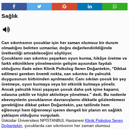
Sağlık
Can sıkıntısının çocuklar için her zaman olumsuz bir durum
olmadığını belirten uzmanlar, doğru değerlendirildiğinde
üretkenliği artırabileceğini söylüyor.
Çocukların can sıkıntısı yaşarken oyun kurma, hikâye üretme ve
farklı etkinliklere yönelmesinin gelişim açısından faydalı
olduğunu ifade eden Klinik Psikolog Seren Doğantekin, “Dikkat
edilmesi gereken önemli nokta, can sıkıntısı ile yalnızlık
duygusunun birbirinden ayrılmasıdır. Canı sıkılan çocuk bir şey
üretmeye, oyun kurmaya veya bir etkinlik bulmaya yönelir.
Ancak yalnızlık hissi yaşayan çocuk daha çok içine kapanır,
odasına çekilir ve hiçbir aktiviteye yönelmez.” dedi. Bu nedenle
ebeveynlerin çocuklarının davranışlarını dikkatle gözlemlemesi
gerektiğine dikkat çeken Doğantekin, yaz tatilinde hem
eğlenceyi hem öğrenmeyi içeren dengeli bir planın en sağlıklı
yaklaşım olduğunu vurguladı.
Üsküdar Üniversitesi NPİSTANBUL Hastanesi
Klinik Psikolog Seren
Doğantekin
, çocuklarda can sıkıntısının her zaman olumsuz