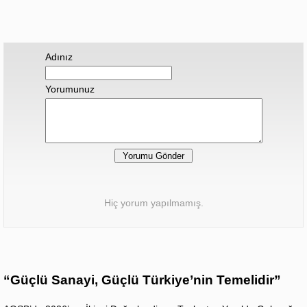
Adınız
Yorumunuz
Hiç yorum yapılmamış.
“Güçlü Sanayi, Güçlü Türkiye’nin Temelidir”