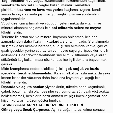
Yağlı besinlerin
ve yağda kızartmaların tüketiminden kaçınılmalı;
yemeklerde bitkisel sıvı yağlar kullanılmalıdır. Yemekleri
pişirirken
kızartma ve kavurma yerine
haşlama, ızgara, kendi
suyunda veya az suda pişirme gibi sağlıklı pişirme yöntemleri
uygulanmalıdır.
Vücut direncini artırmak ve vücudun yeterli miktarda vitamin ve
mineral almasını sağlamak için
bol miktarda sebze ve meyve
tüketilmelidir.
Terleme ile artan sıvı ve mineral kaybının önlenmesi için her
zamankinden
daha fazla miktarlarda sıvı
alınmalıdır. Sıvı alımında
su içmek esas olmakla beraber, su dışı sıvı alımında kahve, çay ve
gazlı içecekler yerine süt, ayran ve meyve suyu gibi içecekler tercih
edilmelidir. Eğer doktor tarafından sıvı alımı kısıtlanmış veya idrar
söktürücü ilaç kullanılması söz konusu ise ilgili doktora başvurmak
gerekir.
Mide kramplarına neden olabileceği için
çok soğuk ve buzlu
içecekler tercih edilmemelidir.
Kafein, alkol ve fazla miktarda şeker
içeren içecekler vücuttan daha fazla sıvı kaybına yol açtığı için
tüketilmemelidir.
Dışarıda ve açıkta satılan
yiyeceklerin, tüketiminden kaçınılmalı,
çabuk bozulma riski olan besinler (et, yumurta, süt, balık vb.) açıkta
bekletilmemeli, besinlerin hazırlanması ve pişirilmesi aşamalarında
hijyen kurallarına özen gösterilmelidir.
AŞIRI SICAKLARIN SAĞLIK ÜZERİNE ETKİLERİ
Güneş veya Sıcak Çarpması:
Aşırı sıcağa maruz kalma sonucu