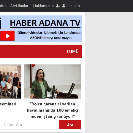
hberi
Seri İlanlar
Hakkımızda
İletişim
TÜMÜ
semineri
“Yolcu garantisi verilen
havalimanında 100 emekçi
neden işten çıkarılıyor?”