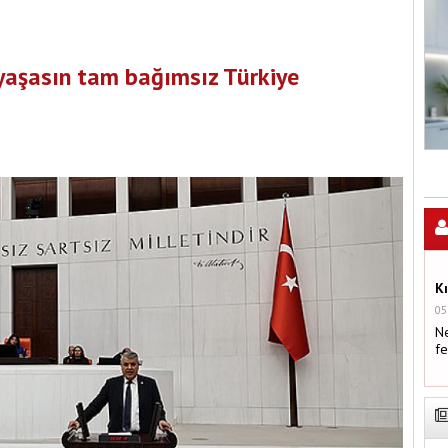
 yaşasın tam bağımsız Türkiye
K
05
Ne
fe