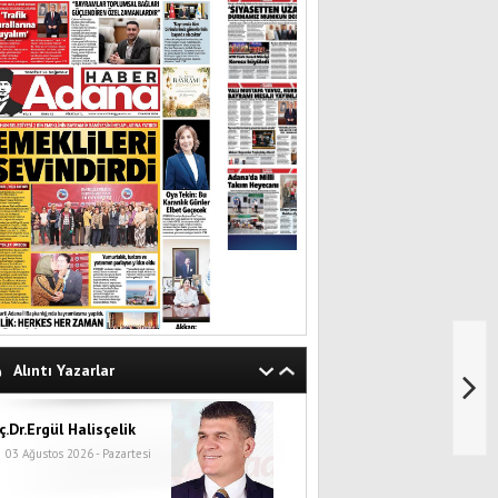
Alıntı Yazarlar
ç.Dr.Ergül Halisçelik
03 Ağustos 2026 - Pazartesi