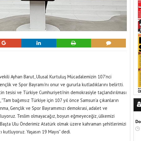
vekili Ayhan Barut, Ulusal Kurtuluş Mücadalemizin 107'nci
lik ve Spor Bayramı'nı onur ve gururla kutladıklarını belirtti.
tin tesisi ve Türkiye Cumhuriyeti'nin demokrasiyle taçlandırılması
 "Tam bağımsız Türkiye için 107 yıl önce Samsun'a çıkanların
 Anma, Gençlik ve Spor Bayramımızı demokrasi, adalet ve
tluyoruz. Teslim olmayacağız, boyun eğmeyeceğiz, ülkemizi
Do
. Başta Ulu Önderimiz Atatürk olmak üzere kahraman şehitlerimizi
ı kutluyoruz. Yaşasın 19 Mayıs" dedi.