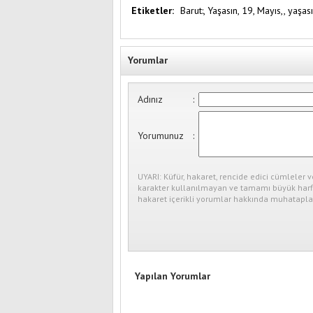
Etiketler:
Barut:,
Yaşasın,
19,
Mayıs,,
yaşas
Yorumlar
Adınız
:
Yorumunuz
:
UYARI: Küfür, hakaret, rencide edici cümleler v
karakter kullanılmayan ve tamamı büyük harfl
hakaret içerikli yorumlar hakkında muhataplar
Yapılan Yorumlar