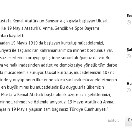
Ec
stafa Kemal Atatürk’ün Samsun’a çıkışıyla başlayan Ulusal
 ile 19 Mayıs Atatürk’ü Anma, Gençlik ve Spor Bayramı
ları kaydetti:
tmadan 19 Mayıs 1919’da başlayan kurtuluş mücadelemizi,
Şa
riyeti ile taçlandıran kahramanlarımıza minnet borcumuz var.
süz eserlerini koruyup geliştirme sorumluluğumuz da var. Bu
a ve halk iradesinden adalet ve demokrasiye yönelik tüm darbe
yla mücadelemiz sürüyor. Ulusal kurtuluş mücadelemizin 107'nci
inde yürüyüp onun ilkelerine sıkıca sarılarak mücadele etmenin
Hü
z en büyük miras bu mücadeledir. Bu duygularla ülkemizin
 Mustafa Kemal Atatürk başta olmak üzere aziz şehitlerimizi,
ı minnet, rahmet ve özlemle anıyoruz. 19 Mayıs Atatürk’ü Anma,
aşasın 19 Mayıs, yaşasın tam bağımsız Türkiye Cumhuriyeti."
E
Editör: