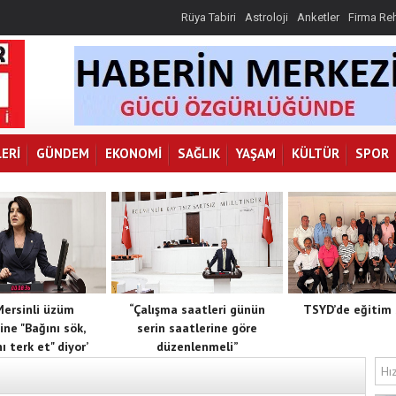
Rüya Tabiri
Astroloji
Anketler
Firma Re
ERI
GÜNDEM
EKONOMI
SAĞLIK
YAŞAM
KÜLTÜR
SPOR
 Mersinli üzüm
“Çalışma saatleri günün
TSYD’de eğitim 
ine "Bağını sök,
serin saatlerine göre
ı terk et" diyor’
düzenlenmeli”