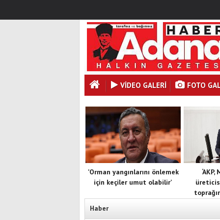
VİDEO GALERİ
FOTO GAL
'Orman yangınlarını önlemek
‘AKP,
için keçiler umut olabilir'
üreticis
toprağın
Haber