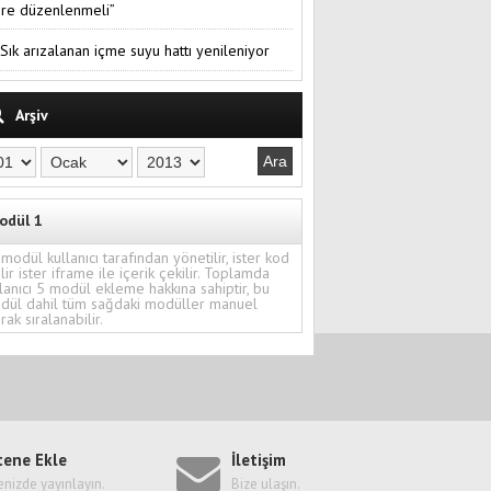
re düzenlenmeli”
Sık arızalanan içme suyu hattı yenileniyor
Arşiv
odül 1
modül kullanıcı tarafından yönetilir, ister kod
ilir ister iframe ile içerik çekilir. Toplamda
lanıcı 5 modül ekleme hakkına sahiptir, bu
dül dahil tüm sağdaki modüller manuel
rak sıralanabilir.
tene Ekle
İletişim
enizde yayınlayın.
Bize ulaşın.