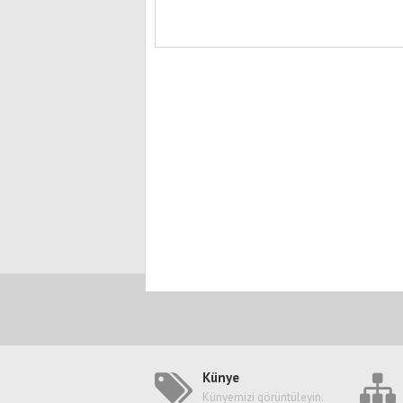
Künye
Künyemizi görüntüleyin.