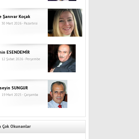
e Şanıvar Koçak
30 Mart 2026 - Pazartesi
hin ESENDEMİR
12 Şubat 2026 - Perşembe
seyin SUNGUR
19 Mart 2025 - Çarşamba
n Çok Okunanlar