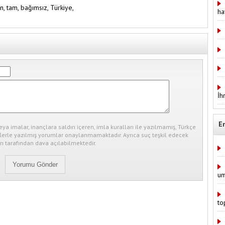
ın,
tam,
bağımsız,
Türkiye,
ha
İh
E
eya imalar, inançlara saldırı içeren, imla kuralları ile yazılmamış, Türkçe
erle yazılmış yorumlar onaylanmamaktadır. Ayrıca suç teşkil edecek
ı tarafından dava açılabilmektedir.
um
to