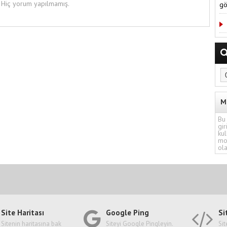
Hiç yorum yapılmamış.
gö
M
Bu 
gir
kul
mo
ola
Site Haritası
Google Ping
Si
Sitenin haritasına bak
Siteyi Google Pingleyin.
Sit