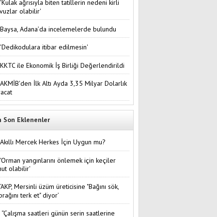
'Kulak ağrısıyla biten tatillerin nedeni kirli
vuzlar olabilir'
Baysa, Adana’da incelemelerde bulundu
'Dedikodulara itibar edilmesin'
KKTC ile Ekonomik İş Birliği Değerlendirildi
AKMİB'den İlk Altı Ayda 3,35 Milyar Dolarlık
racat
n Son Eklenenler
Akıllı Mercek Herkes İçin Uygun mu?
'Orman yangınlarını önlemek için keçiler
ut olabilir'
‘AKP, Mersinli üzüm üreticisine "Bağını sök,
prağını terk et" diyor’
“Çalışma saatleri günün serin saatlerine