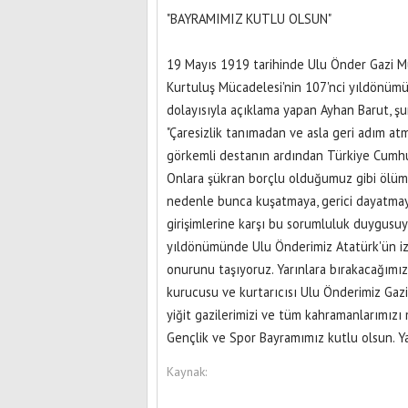
"BAYRAMIMIZ KUTLU OLSUN"
19 Mayıs 1919 tarihinde Ulu Önder Gazi Mu
Kurtuluş Mücadelesi'nin 107'nci yıldönümü
dolayısıyla açıklama yapan Ayhan Barut, şun
"Çaresizlik tanımadan ve asla geri adım a
görkemli destanın ardından Türkiye Cumhu
Onlara şükran borçlu olduğumuz gibi ölüm
nedenle bunca kuşatmaya, gerici dayatmay
girişimlerine karşı bu sorumluluk duygusu
yıldönümünde Ulu Önderimiz Atatürk'ün iz
onurunu taşıyoruz. Yarınlara bırakacağımı
kurucusu ve kurtarıcısı Ulu Önderimiz Gazi
yiğit gazilerimizi ve tüm kahramanlarımız
Gençlik ve Spor Bayramımız kutlu olsun. Y
Kaynak: