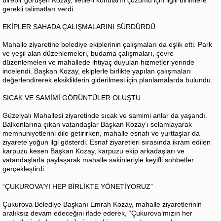
gerekli talimatları verdi.
EKİPLER SAHADA ÇALIŞMALARINI SÜRDÜRDÜ
Mahalle ziyaretine belediye ekiplerinin çalışmaları da eşlik etti. Park
ve yeşil alan düzenlemeleri, budama çalışmaları, çevre
düzenlemeleri ve mahallede ihtiyaç duyulan hizmetler yerinde
incelendi. Başkan Kozay, ekiplerle birlikte yapılan çalışmaları
değerlendirerek eksikliklerin giderilmesi için planlamalarda bulundu.
SICAK VE SAMİMİ GÖRÜNTÜLER OLUŞTU
Güzelyalı Mahallesi ziyaretinde sıcak ve samimi anlar da yaşandı.
Balkonlarına çıkan vatandaşlar Başkan Kozay’ı selamlayarak
memnuniyetlerini dile getirirken, mahalle esnafı ve yurttaşlar da
ziyarete yoğun ilgi gösterdi. Esnaf ziyaretleri sırasında ikram edilen
karpuzu kesen Başkan Kozay, karpuzu ekip arkadaşları ve
vatandaşlarla paylaşarak mahalle sakinleriyle keyifli sohbetler
gerçekleştirdi.
“ÇUKUROVA’YI HEP BİRLİKTE YÖNETİYORUZ”
Çukurova Belediye Başkanı Emrah Kozay, mahalle ziyaretlerinin
aralıksız devam edeceğini ifade ederek, “Çukurova’mızın her