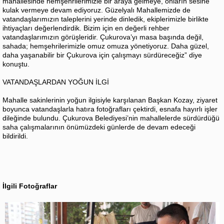
mahallesinde hemşehrilerimizle bir araya gelmeye, onların sesine
kulak vermeye devam ediyoruz. Güzelyalı Mahallemizde de
vatandaşlarımızın taleplerini yerinde dinledik, ekiplerimizle birlikte
ihtiyaçları değerlendirdik. Bizim için en değerli rehber
vatandaşlarımızın görüşleridir. Çukurova’yı masa başında değil,
sahada; hemşehrilerimizle omuz omuza yönetiyoruz. Daha güzel,
daha yaşanabilir bir Çukurova için çalışmayı sürdüreceğiz” diye
konuştu.
VATANDAŞLARDAN YOĞUN İLGİ
Mahalle sakinlerinin yoğun ilgisiyle karşılanan Başkan Kozay, ziyaret
boyunca vatandaşlarla hatıra fotoğrafları çektirdi, esnafa hayırlı işler
dileğinde bulundu. Çukurova Belediyesi’nin mahallelerde sürdürdüğü
saha çalışmalarının önümüzdeki günlerde de devam edeceği
bildirildi.
İlgili Fotoğraflar