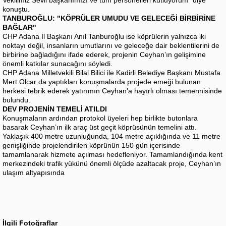
konuştu.
TANBUROĞLU: "KÖPRÜLER UMUDU VE GELECEĞİ BİRBİRİNE
BAĞLAR"
CHP Adana İl Başkanı Anıl Tanburoğlu ise köprülerin yalnızca iki
noktayı değil, insanların umutlarını ve geleceğe dair beklentilerini de
birbirine bağladığını ifade ederek, projenin Ceyhan’ın gelişimine
önemli katkılar sunacağını söyledi.
CHP Adana Milletvekili Bilal Bilici ile Kadirli Belediye Başkanı Mustafa
Mert Olcar da yaptıkları konuşmalarda projede emeği bulunan
herkesi tebrik ederek yatırımın Ceyhan’a hayırlı olması temennisinde
bulundu.
DEV PROJENİN TEMELİ ATILDI
Konuşmaların ardından protokol üyeleri hep birlikte butonlara
basarak Ceyhan’ın ilk araç üst geçit köprüsünün temelini attı.
Yaklaşık 400 metre uzunluğunda, 104 metre açıklığında ve 11 metre
genişliğinde projelendirilen köprünün 150 gün içerisinde
tamamlanarak hizmete açılması hedefleniyor. Tamamlandığında kent
merkezindeki trafik yükünü önemli ölçüde azaltacak proje, Ceyhan’ın
ulaşım altyapısında
İlgili Fotoğraflar