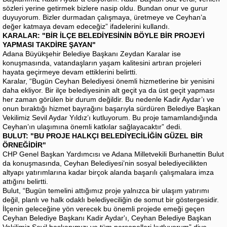
sözleri yerine getirmek bizlere nasip oldu. Bundan onur ve gurur
duyuyorum. Bizler durmadan çalışmaya, üretmeye ve Ceyhan’a
değer katmaya devam edeceğiz” ifadelerini kullandı.
KARALAR: "BİR İLÇE BELEDİYESİNİN BÖYLE BİR PROJEYİ
YAPMASI TAKDİRE ŞAYAN"
Adana Büyükşehir Belediye Başkanı Zeydan Karalar ise
konuşmasında, vatandaşların yaşam kalitesini artıran projeleri
hayata geçirmeye devam ettiklerini belirtti.
Karalar, “Bugün Ceyhan Belediyesi önemli hizmetlerine bir yenisini
daha ekliyor. Bir ilçe belediyesinin alt geçit ya da üst geçit yapması
her zaman görülen bir durum değildir. Bu nedenle Kadir Aydar’ı ve
onun bıraktığı hizmet bayrağını başarıyla sürdüren Belediye Başkan
Vekilimiz Sevil Aydar Yıldız’ı kutluyorum. Bu proje tamamlandığında
Ceyhan’ın ulaşımına önemli katkılar sağlayacaktır” dedi.
BULUT: "BU PROJE HALKÇI BELEDİYECİLİĞİN GÜZEL BİR
ÖRNEĞİDİR"
CHP Genel Başkan Yardımcısı ve Adana Milletvekili Burhanettin Bulut
da konuşmasında, Ceyhan Belediyesi’nin sosyal belediyecilikten
altyapı yatırımlarına kadar birçok alanda başarılı çalışmalara imza
attığını belirtti.
Bulut, “Bugün temelini attığımız proje yalnızca bir ulaşım yatırımı
değil, planlı ve halk odaklı belediyeciliğin de somut bir göstergesidir.
İlçenin geleceğine yön verecek bu önemli projede emeği geçen
Ceyhan Belediye Başkanı Kadir Aydar'ı, Ceyhan Belediye Başkan
Vekilimiz Sevil başkanımızı ve tüm personelleri kutluyorum” diye