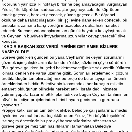
Köprünün yalnızca iki noktayı birbirine bağlamayacağını vurgulayan
Yıldız, “Bu köprüden sadece araçlar geçmeyecek. Bu köprüden
emek geçecek, bereket geçecek, güven geçecek. Bir öğrenci
okuluna daha rahat ulaşacak, bir işçi evine daha erken dönecek, bir
ambulans zamana karşı verdiği mücadelede daha hızlı hareket
edecek. Bu eser, vatandaşlarımızın günlük hayatını kolaylaştıracak
ve Ceyhan’ın büyüyen ihtiyaçlarına uzun yıllar cevap verecek” diye
konuştu.
"KADİR BAŞKAN SÖZ VERDİ, YERİNE GETİRMEK BİZLERE
NASİP OLDU"
Göreve geldikleri günden bu yana Ceyhan’ın bekleyen sorunlarını
çözmek için çalıştıklarını ifade eden Yıldız, sözlerini şöyle sürdürdü:
“Biz göreve gelirken bu şehri bekletmeyeceğimize söz verdik. Yıllarca
‘olmaz’ denilen ne varsa üzerine gittik. Sorunları ertelemedik, çözüm
ürettik. Bugün temelini attığımız bu proje de bu anlayışın en önemli
örneklerinden biridir. Belediyenin kasasındaki her kuruşun milletin
emaneti olduğunun bilinciyle hareket ettik. İsrafa değil hizmete
yatırım yaptık. Tasarruf ettik, planladık ve bugün Ceyhan tarihinin en
büyük belediye projelerinden birini hayata geçirmenin gururunu
yaşıyoruz.”
Projeye katkı sunan tüm teknik ekibe, belediye çalışanlarına, meclis
üyelerine ve muhtarlara teşekkür eden Yıldız, “En büyük teşekkürü
ise seçim öncesinde bu projeyi hemşehrilerimize söz veren ve
göreve gelir gelmez tüm hazırlıklarını tamamlatan Belediye
Başkanımız Kadir Aydar’a ediyorum. Kadir Başkan söz verdi, verilen