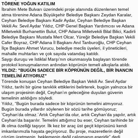
TÖRENE YOĞUN KATILIM
İbrahim Mete Bulvarı üzerindeki proje alanında düzenlenen temel
atma törenine Adana Büyükşehir Belediye Başkanı Zeydan Karalar,
Ceyhan Belediye Başkanı Kadir Aydar, Ceyhan Belediye Başkan
Vekili Av. Sevil Aydar Yıldız, CHP Genel Başkan Yardımcısı ve Adana
Milletvekili Burhanettin Bulut, CHP Adana Milletvekili Bilal Bilici, Kadirli
Belediye Başkanı Mustafa Mert Olcar, Yüreğir Belediye Başkan Vekili
Cafer Boyraz, CHP Adana İl Başkanı Anıl Tanburoğlu, CHP Ceyhan
İlçe Başkanı Ahmet Vurucu, belediye meclis üyeleri, il yöneticileri,
mahalle muhtarları ve çok sayıda vatandaş katıldı.
Saygı duruşu ve İstiklal Marşı'nın okunmasıyla başlayan törende
protokol konuşmalarının ardından köprünün temeli alkışlarla atıldı.
YILDIZ: "BUGÜN SADECE BİR KÖPRÜNÜN DEĞİL, BİR İNANCIN
TEMELİNİ ATIYORUZ"
Törende konuşan Ceyhan Belediye Başkan Vekili Av. Sevil Aydar
Yıldız, tarihi bir güne tanıklık ettiklerini belirterek, bugün yalnızca bir
ulaşım projesinin değil, Ceyhan’ın geleceğine duyulan güvenin
temelinin atıldığını söyledi.
Yıldız, “Bugün burada sadece bir köprünün temelini atmıyoruz.
Bugün burada yıllardır söylenen bir sözü tarihe gömüyoruz;
‘Ceyhan’da olmaz.’ Artık Ceyhan’da olur, artık Ceyhan’da yapılır, artık
Ceyhan’da başarılır. Temelini attığımız bu eser, Ceyhan tarihinde bir
ilk olma özelliği taşıyor. İlk kez bir araç üst geçit köprüsünü kendi
imkanlarımızla hayata geçiriyoruz. Bu proje, mazeretlerin değil
çözüm üretmenin, beklemenin değil çalışmanın eseridir” dedi.