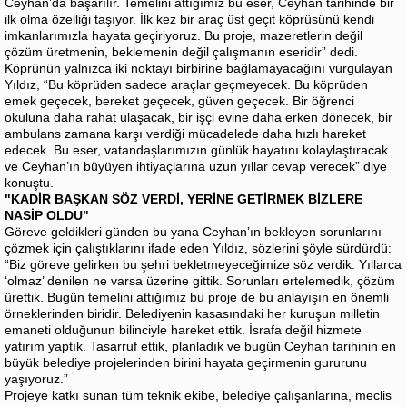
Ceyhan’da başarılır. Temelini attığımız bu eser, Ceyhan tarihinde bir
ilk olma özelliği taşıyor. İlk kez bir araç üst geçit köprüsünü kendi
imkanlarımızla hayata geçiriyoruz. Bu proje, mazeretlerin değil
çözüm üretmenin, beklemenin değil çalışmanın eseridir” dedi.
Köprünün yalnızca iki noktayı birbirine bağlamayacağını vurgulayan
Yıldız, “Bu köprüden sadece araçlar geçmeyecek. Bu köprüden
emek geçecek, bereket geçecek, güven geçecek. Bir öğrenci
okuluna daha rahat ulaşacak, bir işçi evine daha erken dönecek, bir
ambulans zamana karşı verdiği mücadelede daha hızlı hareket
edecek. Bu eser, vatandaşlarımızın günlük hayatını kolaylaştıracak
ve Ceyhan’ın büyüyen ihtiyaçlarına uzun yıllar cevap verecek” diye
konuştu.
"KADİR BAŞKAN SÖZ VERDİ, YERİNE GETİRMEK BİZLERE
NASİP OLDU"
Göreve geldikleri günden bu yana Ceyhan’ın bekleyen sorunlarını
çözmek için çalıştıklarını ifade eden Yıldız, sözlerini şöyle sürdürdü:
“Biz göreve gelirken bu şehri bekletmeyeceğimize söz verdik. Yıllarca
‘olmaz’ denilen ne varsa üzerine gittik. Sorunları ertelemedik, çözüm
ürettik. Bugün temelini attığımız bu proje de bu anlayışın en önemli
örneklerinden biridir. Belediyenin kasasındaki her kuruşun milletin
emaneti olduğunun bilinciyle hareket ettik. İsrafa değil hizmete
yatırım yaptık. Tasarruf ettik, planladık ve bugün Ceyhan tarihinin en
büyük belediye projelerinden birini hayata geçirmenin gururunu
yaşıyoruz.”
Projeye katkı sunan tüm teknik ekibe, belediye çalışanlarına, meclis