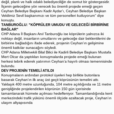
değil, planlı ve halk odaklı belediyeciliğin de somut bir göstergesidir.
İlçenin geleceğine yön verecek bu önemli projede emeği geçen
Ceyhan Belediye Başkanı Kadir Aydar'ı, Ceyhan Belediye Başkan
Vekilimiz Sevil başkanımızı ve tüm personelleri kutluyorum” diye
konuştu.
TANBUROĞLU: "KÖPRÜLER UMUDU VE GELECEĞİ BİRBİRİNE
BAĞLAR"
CHP Adana İl Başkanı Anıl Tanburoğlu ise köprülerin yalnızca iki
noktayı değil, insanların umutlarını ve geleceğe dair beklentilerini de
birbirine bağladığını ifade ederek, projenin Ceyhan’ın gelişimine
önemli katkılar sunacağını söyledi.
CHP Adana Milletvekili Bilal Bilici ile Kadirli Belediye Başkanı Mustafa
Mert Olcar da yaptıkları konuşmalarda projede emeği bulunan
herkesi tebrik ederek yatırımın Ceyhan’a hayırlı olması temennisinde
bulundu.
DEV PROJENİN TEMELİ ATILDI
Konuşmaların ardından protokol üyeleri hep birlikte butonlara
basarak Ceyhan’ın ilk araç üst geçit köprüsünün temelini attı.
Yaklaşık 400 metre uzunluğunda, 104 metre açıklığında ve 11 metre
genişliğinde projelendirilen köprünün 150 gün içerisinde
tamamlanarak hizmete açılması hedefleniyor. Tamamlandığında kent
merkezindeki trafik yükünü önemli ölçüde azaltacak proje, Ceyhan’ın
ulaşım altyapısında