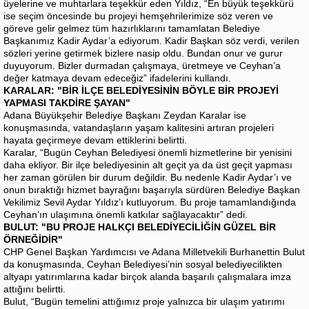
üyelerine ve muhtarlara teşekkür eden Yıldız, “En büyük teşekkürü
ise seçim öncesinde bu projeyi hemşehrilerimize söz veren ve
göreve gelir gelmez tüm hazırlıklarını tamamlatan Belediye
Başkanımız Kadir Aydar’a ediyorum. Kadir Başkan söz verdi, verilen
sözleri yerine getirmek bizlere nasip oldu. Bundan onur ve gurur
duyuyorum. Bizler durmadan çalışmaya, üretmeye ve Ceyhan’a
değer katmaya devam edeceğiz” ifadelerini kullandı.
KARALAR: "BİR İLÇE BELEDİYESİNİN BÖYLE BİR PROJEYİ
YAPMASI TAKDİRE ŞAYAN"
Adana Büyükşehir Belediye Başkanı Zeydan Karalar ise
konuşmasında, vatandaşların yaşam kalitesini artıran projeleri
hayata geçirmeye devam ettiklerini belirtti.
Karalar, “Bugün Ceyhan Belediyesi önemli hizmetlerine bir yenisini
daha ekliyor. Bir ilçe belediyesinin alt geçit ya da üst geçit yapması
her zaman görülen bir durum değildir. Bu nedenle Kadir Aydar’ı ve
onun bıraktığı hizmet bayrağını başarıyla sürdüren Belediye Başkan
Vekilimiz Sevil Aydar Yıldız’ı kutluyorum. Bu proje tamamlandığında
Ceyhan’ın ulaşımına önemli katkılar sağlayacaktır” dedi.
BULUT: "BU PROJE HALKÇI BELEDİYECİLİĞİN GÜZEL BİR
ÖRNEĞİDİR"
CHP Genel Başkan Yardımcısı ve Adana Milletvekili Burhanettin Bulut
da konuşmasında, Ceyhan Belediyesi’nin sosyal belediyecilikten
altyapı yatırımlarına kadar birçok alanda başarılı çalışmalara imza
attığını belirtti.
Bulut, “Bugün temelini attığımız proje yalnızca bir ulaşım yatırımı