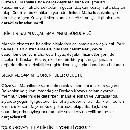
Güzelyalı Mahallesi’nde gerçekleştirilen saha çalışmaları
kapsamında mahalle sokaklarını gezen Başkan Kozay, vatandaşların
talep, öneri ve beklentilerini yerinde dinledi. Mahalle sakinleriyle
birebir görüşen Kozay, iletilen konuların çözümü için ilgili birimlere
gerekli talimatları verdi.
EKİPLER SAHADA ÇALIŞMALARINI SÜRDÜRDÜ
Mahalle ziyaretine belediye ekiplerinin çalışmaları da eşlik etti. Park
ve yeşil alan düzenlemeleri, budama çalışmaları, çevre
düzenlemeleri ve mahallede ihtiyaç duyulan hizmetler yerinde
incelendi. Başkan Kozay, ekiplerle birlikte yapılan çalışmaları
değerlendirerek eksikliklerin giderilmesi için planlamalarda bulundu.
SICAK VE SAMİMİ GÖRÜNTÜLER OLUŞTU
Güzelyalı Mahallesi ziyaretinde sıcak ve samimi anlar da yaşandı.
Balkonlarına çıkan vatandaşlar Başkan Kozay’ı selamlayarak
memnuniyetlerini dile getirirken, mahalle esnafı ve yurttaşlar da
ziyarete yoğun ilgi gösterdi. Esnaf ziyaretleri sırasında ikram edilen
karpuzu kesen Başkan Kozay, karpuzu ekip arkadaşları ve
vatandaşlarla paylaşarak mahalle sakinleriyle keyifli sohbetler
gerçekleştirdi.
“ÇUKUROVA’YI HEP BİRLİKTE YÖNETİYORUZ”