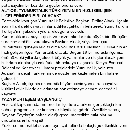
potansiyelini bir kez daha gözler önüne serdi.
ALTIOK: “YUMURTALIK TÜRKİYE'NİN EN HIZLI GELİŞEN
İLÇELERİNDEN BİRİ OLACAK”
Festivalde konuşan Yumurtalık Belediye Başkanı Erdinç Altıok, ilçenin
son yıllarda aldığı yatırımlarla dikkat çektiğini belirterek, Yumurtalık'ın
Türkiye'nin yükselen yıldızı olduğunu söyledi.
Yumurtalık'ın sanayi, lojistik ve turizm alanlarında büyük bir dönüşüm
sürecine girdiğini vurgulayan Başkan Altıok, şöyle konuştu:
“Yumurtalık güneyin yıldızı olma yolunda hızla ilerliyor. Türkiye'nin en
hızlı gelişen ilçesi Yumurtalık olacak. Bugün 18 bin nüfuslu ilçemiz,
önümüzdeki yıllarda gelecek büyük yatırımlar ve oluşturulacak yeni
istihdam alanlarıyla çok farklı bir noktaya ulaşacak. Kimya Endüstri
Bölgesi ve Konteyner Limanı projeleriyle Yumurtalık, yalnızca
Adana'nın değil Türkiye'nin de gözde merkezlerinden biri haline
gelecek.”
Başkan Altıok, ilçenin ekonomik büyümesinin yanı sıra sosyal ve
kültürel etkinliklerle de adından söz ettirmeye devam edeceğini
kaydetti.
YAZA MUHTEŞEM BAŞLANGIÇ
Festival kapsamında motorcular ilçe turu atarken, gerçekleştirilen
sahne programları ve konserler büyük ilgi gördü. Özellikle sanatçı
Soydan Soydaş'ın sahne aldığı gece, motosiklet tutkunlarına
unutulmaz anlar yaşattı.
Yüzlerce motosiklet severin aynı çatı altında buluştuğu etkinlikte yeni