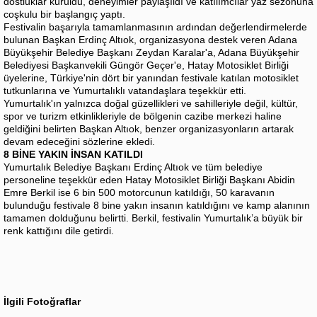
dostluklar kuruldu, deneyimler paylaşıldı ve katılımcılar yaz sezonuna
coşkulu bir başlangıç yaptı.
Festivalin başarıyla tamamlanmasının ardından değerlendirmelerde
bulunan Başkan Erdinç Altıok, organizasyona destek veren Adana
Büyükşehir Belediye Başkanı Zeydan Karalar'a, Adana Büyükşehir
Belediyesi Başkanvekili Güngör Geçer'e, Hatay Motosiklet Birliği
üyelerine, Türkiye'nin dört bir yanından festivale katılan motosiklet
tutkunlarına ve Yumurtalıklı vatandaşlara teşekkür etti.
Yumurtalık'ın yalnızca doğal güzellikleri ve sahilleriyle değil, kültür,
spor ve turizm etkinlikleriyle de bölgenin cazibe merkezi haline
geldiğini belirten Başkan Altıok, benzer organizasyonların artarak
devam edeceğini sözlerine ekledi.
8 BİNE YAKIN İNSAN KATILDI
Yumurtalık Belediye Başkanı Erdinç Altıok ve tüm belediye
personeline teşekkür eden Hatay Motosiklet Birliği Başkanı Abidin
Emre Berkil ise 6 bin 500 motorcunun katıldığı, 50 karavanın
bulunduğu festivale 8 bine yakın insanın katıldığını ve kamp alanının
tamamen dolduğunu belirtti. Berkil, festivalin Yumurtalık’a büyük bir
renk kattığını dile getirdi.
İlgili Fotoğraflar