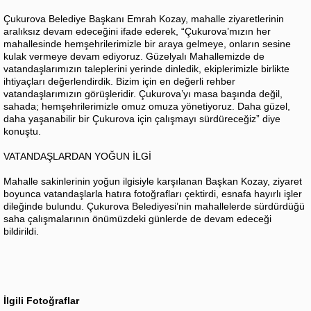
Çukurova Belediye Başkanı Emrah Kozay, mahalle ziyaretlerinin
aralıksız devam edeceğini ifade ederek, “Çukurova’mızın her
mahallesinde hemşehrilerimizle bir araya gelmeye, onların sesine
kulak vermeye devam ediyoruz. Güzelyalı Mahallemizde de
vatandaşlarımızın taleplerini yerinde dinledik, ekiplerimizle birlikte
ihtiyaçları değerlendirdik. Bizim için en değerli rehber
vatandaşlarımızın görüşleridir. Çukurova’yı masa başında değil,
sahada; hemşehrilerimizle omuz omuza yönetiyoruz. Daha güzel,
daha yaşanabilir bir Çukurova için çalışmayı sürdüreceğiz” diye
konuştu.
VATANDAŞLARDAN YOĞUN İLGİ
Mahalle sakinlerinin yoğun ilgisiyle karşılanan Başkan Kozay, ziyaret
boyunca vatandaşlarla hatıra fotoğrafları çektirdi, esnafa hayırlı işler
dileğinde bulundu. Çukurova Belediyesi’nin mahallelerde sürdürdüğü
saha çalışmalarının önümüzdeki günlerde de devam edeceği
bildirildi.
İlgili Fotoğraflar