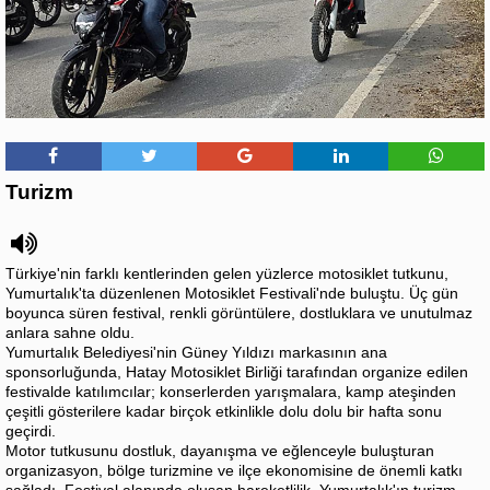
Turizm
Türkiye'nin farklı kentlerinden gelen yüzlerce motosiklet tutkunu,
Yumurtalık'ta düzenlenen Motosiklet Festivali'nde buluştu. Üç gün
boyunca süren festival, renkli görüntülere, dostluklara ve unutulmaz
anlara sahne oldu.
Yumurtalık Belediyesi'nin Güney Yıldızı markasının ana
sponsorluğunda, Hatay Motosiklet Birliği tarafından organize edilen
festivalde katılımcılar; konserlerden yarışmalara, kamp ateşinden
çeşitli gösterilere kadar birçok etkinlikle dolu dolu bir hafta sonu
geçirdi.
Motor tutkusunu dostluk, dayanışma ve eğlenceyle buluşturan
organizasyon, bölge turizmine ve ilçe ekonomisine de önemli katkı
sağladı. Festival alanında oluşan hareketlilik, Yumurtalık'ın turizm