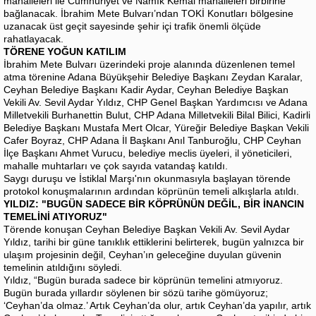
mahalleleri ile Cumhuriyet ve Namık Kemal mahalleleri birbirine
bağlanacak. İbrahim Mete Bulvarı’ndan TOKİ Konutları bölgesine
uzanacak üst geçit sayesinde şehir içi trafik önemli ölçüde
rahatlayacak.
TÖRENE YOĞUN KATILIM
İbrahim Mete Bulvarı üzerindeki proje alanında düzenlenen temel
atma törenine Adana Büyükşehir Belediye Başkanı Zeydan Karalar,
Ceyhan Belediye Başkanı Kadir Aydar, Ceyhan Belediye Başkan
Vekili Av. Sevil Aydar Yıldız, CHP Genel Başkan Yardımcısı ve Adana
Milletvekili Burhanettin Bulut, CHP Adana Milletvekili Bilal Bilici, Kadirli
Belediye Başkanı Mustafa Mert Olcar, Yüreğir Belediye Başkan Vekili
Cafer Boyraz, CHP Adana İl Başkanı Anıl Tanburoğlu, CHP Ceyhan
İlçe Başkanı Ahmet Vurucu, belediye meclis üyeleri, il yöneticileri,
mahalle muhtarları ve çok sayıda vatandaş katıldı.
Saygı duruşu ve İstiklal Marşı'nın okunmasıyla başlayan törende
protokol konuşmalarının ardından köprünün temeli alkışlarla atıldı.
YILDIZ: "BUGÜN SADECE BİR KÖPRÜNÜN DEĞİL, BİR İNANCIN
TEMELİNİ ATIYORUZ"
Törende konuşan Ceyhan Belediye Başkan Vekili Av. Sevil Aydar
Yıldız, tarihi bir güne tanıklık ettiklerini belirterek, bugün yalnızca bir
ulaşım projesinin değil, Ceyhan’ın geleceğine duyulan güvenin
temelinin atıldığını söyledi.
Yıldız, “Bugün burada sadece bir köprünün temelini atmıyoruz.
Bugün burada yıllardır söylenen bir sözü tarihe gömüyoruz;
‘Ceyhan’da olmaz.’ Artık Ceyhan’da olur, artık Ceyhan’da yapılır, artık