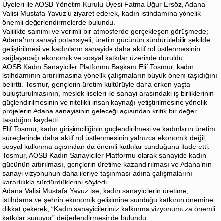
Üyeleri ile AOSB Yönetim Kurulu Üyesi Fatma Uğur Ersöz, Adana
Valisi Mustafa Yavuz’u ziyaret ederek, kadın istihdamına yönelik
önemli değerlendirmelerde bulundu.
Valilikte samimi ve verimli bir atmosferde gerçekleşen görüşmede;
Adana’nın sanayi potansiyeli, üretim gücünün sürdürülebilir şekilde
geliştirilmesi ve kadınların sanayide daha aktif rol üstlenmesinin
sağlayacağı ekonomik ve sosyal katkılar üzerinde duruldu.
AOSB Kadın Sanayiciler Platformu Başkanı Elif Tosmur, kadın
istihdamının artırılmasına yönelik çalışmaların büyük önem taşıdığını
belirtti. Tosmur, gençlerin üretim kültürüyle daha erken yaşta
buluşturulmasının, meslek liseleri ile sanayi arasındaki iş birliklerinin
güçlendirilmesinin ve nitelikli insan kaynağı yetiştirilmesine yönelik
projelerin Adana sanayisinin geleceği açısından kritik bir değer
taşıdığını kaydetti.
Elif Tosmur, kadın girişimciliğinin güçlendirilmesi ve kadınların üretim
süreçlerinde daha aktif rol üstlenmesinin yalnızca ekonomik değil,
sosyal kalkınma açısından da önemli katkılar sunduğunu ifade etti.
Tosmur, AOSB Kadın Sanayiciler Platformu olarak sanayide kadın
gücünün artırılması, gençlerin üretime kazandırılması ve Adana’nın
sanayi vizyonunun daha ileriye taşınması adına çalışmalarını
kararlılıkla sürdürdüklerini söyledi.
Adana Valisi Mustafa Yavuz ise, kadın sanayicilerin üretime,
istihdama ve şehrin ekonomik gelişimine sunduğu katkının önemine
dikkat çekerek, “Kadın sanayicilerimiz kalkınma vizyonumuza önemli
katkılar sunuyor” değerlendirmesinde bulundu.