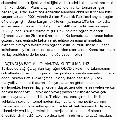
sistemimizin etkinliğini, verimliliğini ve kalitesini kalıcı olarak artırmak
mümkün değildir. Plansız açılan fakülteler ve kontenjan artışları
nedeniyle, artık ülkemizde eczacılık alanında ciddi bir istihdam krizi
yaşanmaktadır. 2001 yılında 8 olan Eczacılık Fakültesi sayısı bugün
64’e ulaşmıştır. Buna karşın fakültelerin yalnızca 19’u tam akredite
eğitim verebilmektedir. 2017 yılında 1.448 olan yıllık mezun sayısı,
2025 yılında 3.868’e yükselmiştir. Fakültelerde öğrenim gören
öğrenci sayısı ise 25 binin üzerindedir. Bu konuda da sorunun kalıcı
çözümü için: eğitimde kalite ve akreditasyon esas alınmalıdır,
akredite olmayan fakültelerin öğrenci alımı durdurulmalıdır. Eczacı
istihdamının yükü, serbest eczanelerden alınmalıdır. Kamu kurumları
ve ilaç endüstrisi de bu sorumluluğu üstlenmelidir.”
İLAÇTA DIŞA BAĞIMLI OLMAKTAN KURTULMALIYIZ
Türkiye’de sağlığa ayrılan kaynağın OECD ülkelerin ortalamasının
çok altında oluşunun doğrudan ilaç politikalarına da yansıdığını ifade
eden Başkan Ecz. Elekarışmaz, “Son yıllarda özellikle yüksek
maliyetli yeni nesil ilaçların Türkiye pazarına girişini olumsuz
etkilemekte; küresel ilaç şirketleri, düşük geri ödeme seviyeleri ve kur
baskısı nedeniyle Türkiye’den yavaş yavaş çekilmekte veya çok
sınırlı sayıda yeni nesil ilaçla Türkiye pazarına girmektedir. İlaç
yoklukları sorunun temel nedeni ilaç fiyatlandırma politikalarının
mevcut ekonomik koşullar göz ardı edilerek belirlenmesidir. Ayrıca;
ülkemizde yerli ilaç üretiminin stratejik bir ulusal hedef olarak
önceliklendirilmediği takdirde dışa bağımlılığı kıramayacağımızdan,