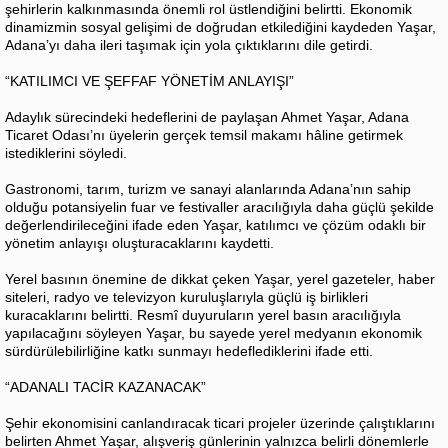
şehirlerin kalkınmasında önemli rol üstlendiğini belirtti. Ekonomik
dinamizmin sosyal gelişimi de doğrudan etkilediğini kaydeden Yaşar,
Adana’yı daha ileri taşımak için yola çıktıklarını dile getirdi.
“KATILIMCI VE ŞEFFAF YÖNETİM ANLAYIŞI”
Adaylık sürecindeki hedeflerini de paylaşan Ahmet Yaşar, Adana
Ticaret Odası’nı üyelerin gerçek temsil makamı hâline getirmek
istediklerini söyledi.
Gastronomi, tarım, turizm ve sanayi alanlarında Adana’nın sahip
olduğu potansiyelin fuar ve festivaller aracılığıyla daha güçlü şekilde
değerlendirileceğini ifade eden Yaşar, katılımcı ve çözüm odaklı bir
yönetim anlayışı oluşturacaklarını kaydetti.
Yerel basının önemine de dikkat çeken Yaşar, yerel gazeteler, haber
siteleri, radyo ve televizyon kuruluşlarıyla güçlü iş birlikleri
kuracaklarını belirtti. Resmî duyuruların yerel basın aracılığıyla
yapılacağını söyleyen Yaşar, bu sayede yerel medyanın ekonomik
sürdürülebilirliğine katkı sunmayı hedeflediklerini ifade etti.
“ADANALI TACİR KAZANACAK”
Şehir ekonomisini canlandıracak ticari projeler üzerinde çalıştıklarını
belirten Ahmet Yaşar, alışveriş günlerinin yalnızca belirli dönemlerle