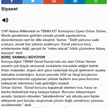
Siyaset
CHP Adana Milletvekili ve TBMM KİT Komisyonu Üyesi Orhan Sümer,
Meclis gündemine getirilen esnafa yönelik yapılandırma
düzenlemesini sert bir dille eleştirdi. Sümer, “Teklif yalnızca vade
uzatıyor, ancak faiz yükünü azaltmıyor. Esnaf yalnızca borç
ertelemesine değil, gerçek bir “nefes alacak” köklü çözümlere ihtiyaç
duyuyor” dedi.
BORÇ SARMALI BÜYÜYOR
Konuya ilişkin TBMM Genel Kurulu’nda söz alan Orhan Sümer,
esnafın çok büyük ekonomik zorluklarla mücadele ettiğini belirtti.
Artan maliyetler, düşen alım gücü nedeniyle birçok işletmenin ayakta
kalmakta zorlandığını, bunun yanında SGK ve Vergi borçlarının
yapılandırmasında uygulanan yüksek faizlerin ana para borcunu
katlayarak ödenemez hale getirdiğini söyledi.
Orhan Sümer, “Esnaf borcunu kapatmak isterken icra, haciz ve
banka blokeleriyle karşı karşıya kalıyor. Borcunu ödeyemeyen
esnafa, faizlerini silmeden "taksitlendirme" adı altında yeni faizler
ekleyerek yeni borçlar oluşturmak çözüm değil, esnafımızı çıkmaza
sürüklemektir.” dedi