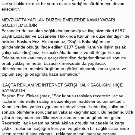
ilaç yoklukları kronik bir sorun olarak varlığını sürdürmeye devam
edecektir.”
MEVZUATTA YAPILAN DÜZENLEMELERDE KAMU YARARI
GÖZETİLMELİDİR
Eczaneler de sunulan sağlık danışmanlığı ve ilaç hizmetleri 6197
Sayılı Eczacılar ve Eczaneler Hakkında Kanun ile düzenlendiğini de
belirten Başkan Ecz. Elekarışmaz, “Sağlık Bakanlığımızın
gündeminde olduğu ifade edilen 6197 Sayılı Kanun’a ilişkin taslak
çalışmalar Birliğimiz, Eczacılık Akademimiz ve 59 Bölge Eczacı
Odalarımızın katılımıyla gerçekleştirilen değerlendirmeleri sonucu
ortak yaklaşımı nettir: Eczacılık mevzuatında yapılacak
düzenlemeler; meslek örgütünün görüşü alınarak, kamu yararı ve
toplum sağlığı odağında hazırlanmalıdır.”
İLAÇTA REKLAM VE İNTERNET SATIŞI HALK SAĞLIĞINI HİÇE
SAYMAKTIR
Başkan Ecz. Elekarışmaz, “Söz konusu taslakta reçetesiz ilaç ve
ilaçların internetten satışını düzenleyen maddeler bulunmaktadır.
Kendi kendine yanlış uygulanan tedavi” veya “sahte ilaç kullanımı”
sonucu ölümlerle sonuçlanan vakalar kaçınılmazdır. Bu nedenle, 90’lı
yılların başından beri ülkemizde zaman zaman gündeme gelen
Reçetesiz İlaç kavramına ortak akıl ve örgütlü mücadele ile karşı
çıktık. Toplumun sağlığını koruyan ve gözeten bir sağlık sisteminde
ilacın reçete dışına çıkması, reklamının yapılması ve eczane