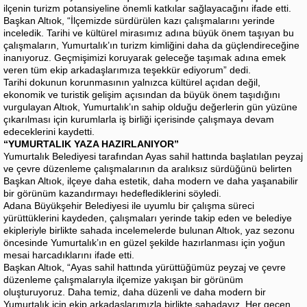
ilçenin turizm potansiyeline önemli katkılar sağlayacağını ifade etti.
Başkan Altıok, “İlçemizde sürdürülen kazı çalışmalarını yerinde
inceledik. Tarihi ve kültürel mirasımız adına büyük önem taşıyan bu
çalışmaların, Yumurtalık’ın turizm kimliğini daha da güçlendireceğine
inanıyoruz. Geçmişimizi koruyarak geleceğe taşımak adına emek
veren tüm ekip arkadaşlarımıza teşekkür ediyorum” dedi.
Tarihi dokunun korunmasının yalnızca kültürel açıdan değil,
ekonomik ve turistik gelişim açısından da büyük önem taşıdığını
vurgulayan Altıok, Yumurtalık’ın sahip olduğu değerlerin gün yüzüne
çıkarılması için kurumlarla iş birliği içerisinde çalışmaya devam
edeceklerini kaydetti.
“YUMURTALIK YAZA HAZIRLANIYOR”
Yumurtalık Belediyesi tarafından Ayas sahil hattında başlatılan peyzaj
ve çevre düzenleme çalışmalarının da aralıksız sürdüğünü belirten
Başkan Altıok, ilçeye daha estetik, daha modern ve daha yaşanabilir
bir görünüm kazandırmayı hedeflediklerini söyledi.
Adana Büyükşehir Belediyesi ile uyumlu bir çalışma süreci
yürüttüklerini kaydeden, çalışmaları yerinde takip eden ve belediye
ekipleriyle birlikte sahada incelemelerde bulunan Altıok, yaz sezonu
öncesinde Yumurtalık’ın en güzel şekilde hazırlanması için yoğun
mesai harcadıklarını ifade etti.
Başkan Altıok, “Ayas sahil hattında yürüttüğümüz peyzaj ve çevre
düzenleme çalışmalarıyla ilçemize yakışan bir görünüm
oluşturuyoruz. Daha temiz, daha düzenli ve daha modern bir
Yumurtalık için ekip arkadaşlarımızla birlikte sahadayız. Her geçen