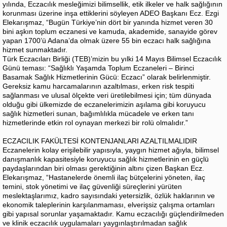
yılında, Eczacılık mesleğimizi bilimsellik, etik ilkeler ve halk sağlığının
korunması üzerine inşa ettiklerini söyleyen ADEO Başkanı Ecz. Ezgi
Elekarışmaz, “Bugün Türkiye’nin dört bir yanında hizmet veren 30
bini aşkın toplum eczanesi ve kamuda, akademide, sanayide görev
yapan 1700’ü Adana’da olmak üzere 55 bin eczacı halk sağlığına
hizmet sunmaktadır.
Türk Eczacıları Birliği (TEB)’mizin bu yılki 14 Mayıs Bilimsel Eczacılık
Günü teması: “Sağlıklı Yaşamda Toplum Eczaneleri – Birinci
Basamak Sağlık Hizmetlerinin Gücü: Eczacı” olarak belirlenmiştir.
Gereksiz kamu harcamalarının azaltılması, erken risk tespiti
sağlanması ve ulusal ölçekte veri üretilebilmesi için; tüm dünyada
olduğu gibi ülkemizde de eczanelerimizin aşılama gibi koruyucu
sağlık hizmetleri sunan, bağımlılıkla mücadele ve erken tanı
hizmetlerinde etkin rol oynayan merkezi bir rolü olmalıdır.”
ECZACILIK FAKÜLTESİ KONTENJANLARI AZALTILMALIDIR
Eczanelerin kolay erişilebilir yapısıyla, yaygın hizmet ağıyla, bilimsel
danışmanlık kapasitesiyle koruyucu sağlık hizmetlerinin en güçlü
paydaşlarından biri olması gerektiğinin altını çizen Başkan Ecz.
Elekarışmaz, “Hastanelerde önemli ilaç bütçelerini yöneten, ilaç
temini, stok yönetimi ve ilaç güvenliği süreçlerini yürüten
meslektaşlarımız, kadro sayısındaki yetersizlik, özlük haklarının ve
ekonomik taleplerinin karşılanmaması, elverişsiz çalışma ortamları
gibi yapısal sorunlar yaşamaktadır. Kamu eczacılığı güçlendirilmeden
ve klinik eczacılık uygulamaları yaygınlaştırılmadan sağlık