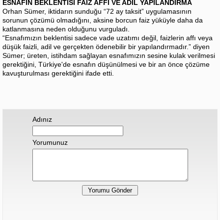
ESNAFIN BEKLENTİSİ FAİZ AFFI VE ADİL YAPILANDIRMA
Orhan Sümer, iktidarın sunduğu “72 ay taksit” uygulamasının
sorunun çözümü olmadığını, aksine borcun faiz yüküyle daha da
katlanmasına neden olduğunu vurguladı.
“Esnafımızın beklentisi sadece vade uzatımı değil, faizlerin affı veya
düşük faizli, adil ve gerçekten ödenebilir bir yapılandırmadır.” diyen
Sümer; üreten, istihdam sağlayan esnafımızın sesine kulak verilmesi
gerektiğini, Türkiye'de esnafın düşünülmesi ve bir an önce çözüme
kavuşturulması gerektiğini ifade etti.
Adınız
Yorumunuz