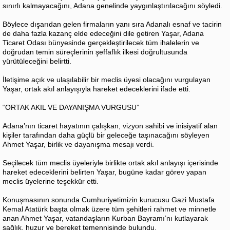
sınırlı kalmayacağını, Adana genelinde yaygınlaştırılacağını söyledi.
Böylece dışarıdan gelen firmaların yanı sıra Adanalı esnaf ve tacirin
de daha fazla kazanç elde edeceğini dile getiren Yaşar, Adana
Ticaret Odası bünyesinde gerçekleştirilecek tüm ihalelerin ve
doğrudan temin süreçlerinin şeffaflık ilkesi doğrultusunda
yürütüleceğini belirtti.
İletişime açık ve ulaşılabilir bir meclis üyesi olacağını vurgulayan
Yaşar, ortak akıl anlayışıyla hareket edeceklerini ifade etti.
“ORTAK AKIL VE DAYANIŞMA VURGUSU”
Adana’nın ticaret hayatının çalışkan, vizyon sahibi ve inisiyatif alan
kişiler tarafından daha güçlü bir geleceğe taşınacağını söyleyen
Ahmet Yaşar, birlik ve dayanışma mesajı verdi.
Seçilecek tüm meclis üyeleriyle birlikte ortak akıl anlayışı içerisinde
hareket edeceklerini belirten Yaşar, bugüne kadar görev yapan
meclis üyelerine teşekkür etti.
Konuşmasının sonunda Cumhuriyetimizin kurucusu Gazi Mustafa
Kemal Atatürk başta olmak üzere tüm şehitleri rahmet ve minnetle
anan Ahmet Yaşar, vatandaşların Kurban Bayramı’nı kutlayarak
sağlık, huzur ve bereket temennisinde bulundu.